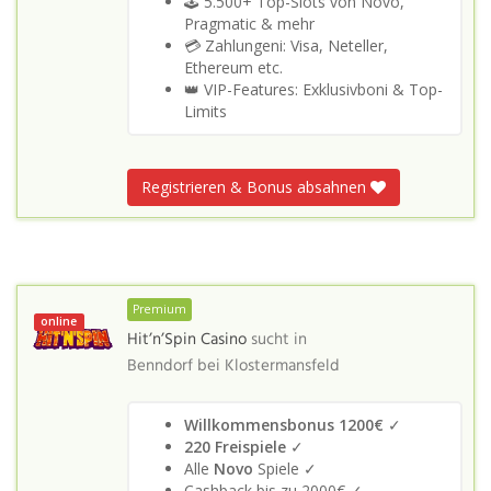
🕹️ 5.500+ Top-Slots von Novo,
Pragmatic & mehr
💳 Zahlungeni: Visa, Neteller,
Ethereum etc.
👑 VIP-Features: Exklusivboni & Top-
Limits
Registrieren & Bonus absahnen
Premium
online
Hit’n’Spin Casino
sucht in
Benndorf bei Klostermansfeld
Willkommensbonus 1200€
✓
220 Freispiele
✓
Alle
Novo
Spiele ✓
Cashback bis zu 2000€ ✓