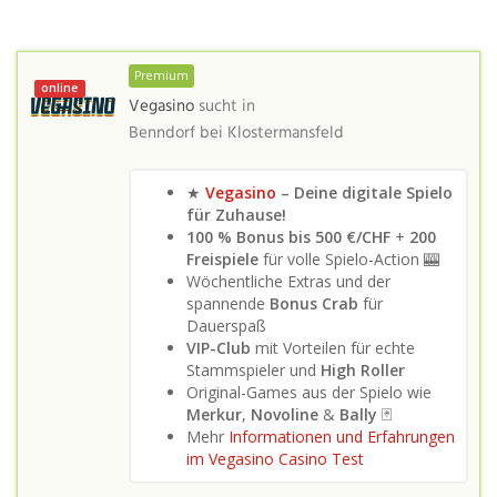
Premium
online
Vegasino
sucht in
Benndorf bei Klostermansfeld
★
Vegasino
– Deine digitale Spielo
für Zuhause!
100 % Bonus bis 500 €/CHF
+
200
Freispiele
für volle Spielo-Action 🎰
Wöchentliche Extras und der
spannende
Bonus Crab
für
Dauerspaß
VIP-Club
mit Vorteilen für echte
Stammspieler und
High Roller
Original-Games aus der Spielo wie
Merkur
,
Novoline
&
Bally
🃏
Mehr
Informationen und Erfahrungen
im Vegasino Casino Test