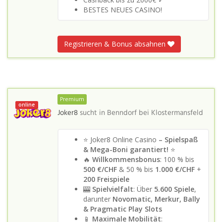
BESTES NEUES CASINO!
Registrieren & Bonus absahnen
Premium
online
Joker8
sucht in
Benndorf bei Klostermansfeld
⭐ Joker8 Online Casino
– Spielspaß
& Mega-Boni garantiert!
⭐
🔥
Willkommensbonus
: 100 % bis
500 €/CHF
& 50 % bis
1.000 €/CHF
+
200 Freispiele
🎰
Spielvielfalt
: Über
5.600 Spiele
,
darunter
Novomatic, Merkur, Bally
& Pragmatic Play Slots
📱
Maximale Mobilität
: