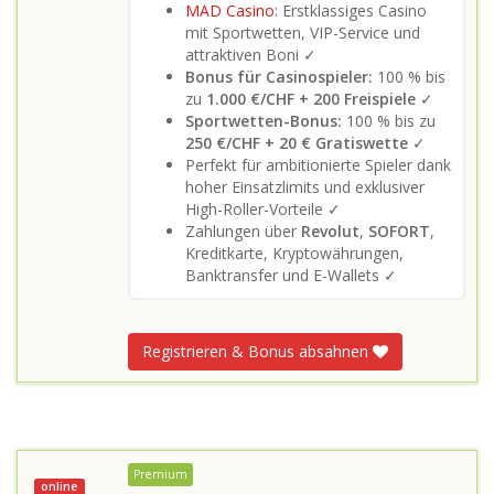
MAD Casino
: Erstklassiges Casino
mit Sportwetten, VIP-Service und
attraktiven Boni ✓
Bonus für Casinospieler:
100 % bis
zu
1.000 €/CHF + 200 Freispiele
✓
Sportwetten-Bonus:
100 % bis zu
250 €/CHF + 20 € Gratiswette
✓
Perfekt für ambitionierte Spieler dank
hoher Einsatzlimits und exklusiver
High-Roller-Vorteile ✓
Zahlungen über
Revolut
,
SOFORT
,
Kreditkarte, Kryptowährungen,
Banktransfer und E-Wallets ✓
Registrieren & Bonus absahnen
Premium
online