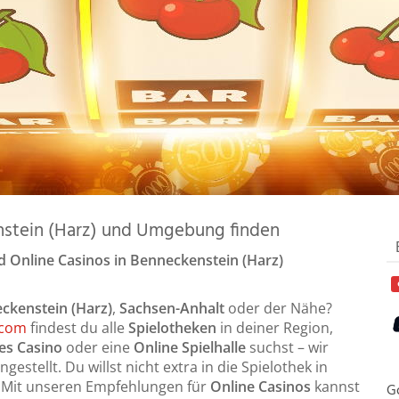
nstein (Harz) und Umgebung finden
d Online Casinos in Benneckenstein (Harz)
ckenstein (Harz)
,
Sachsen-Anhalt
oder der Nähe?
n.com
findest du alle
Spielotheken
in deiner Region,
les Casino
oder eine
Online Spielhalle
suchst – wir
tellt. Du willst nicht extra in die Spielothek in
 Mit unseren Empfehlungen für
Online Casinos
kannst
G