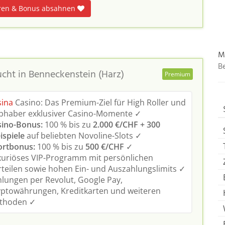
eren & Bonus absahnen
M
B
ucht in
Benneckenstein (Harz)
Premium
sina
Casino: Das Premium-Ziel für High Roller und
ebhaber exklusiver Casino-Momente ✓
sino-Bonus:
100 % bis zu
2.000 €/CHF + 300
ispiele
auf beliebten Novoline-Slots ✓
ortbonus:
100 % bis zu
500 €/CHF
✓
xuriöses VIP-Programm mit persönlichen
teilen sowie hohen Ein- und Auszahlungslimits ✓
lungen per Revolut, Google Pay,
yptowährungen, Kreditkarten und weiteren
thoden ✓