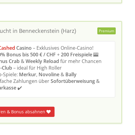
ucht in
Benneckenstein (Harz)
Premium
Cashed
Casino
– Exklusives Online-Casino!
0% Bonus bis 500 €
/ CHF
+
200 Freispiele
🎰
nus Crab
&
Weekly Reload
für mehr Chancen
-Club
– ideal für High Roller
-Spiele:
Merkur
,
Novoline
&
Bally
nfache Zahlungen über
Sofortüberweisung
&
arkasse
✔️
eren & Bonus absahnen