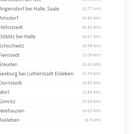
Angersdorf bei Halle, Saale
(3.77 km)
Amsdorf
(4.45 km)
Höhnstedt
(4.45 km)
Döblitz bei Halle
(4.61 km)
Schochwitz
(4.98 km)
Fienstedt
(5.09 km)
Steuden
(5.42 km)
Seeburg bei Lutherstadt Eisleben
(5.74 km)
Dornstedt
(5.83 km)
Morl
(5.84 km)
Gimritz
(5.94 km)
Neehausen
(6.69 km)
Aseleben
(6.9 km)