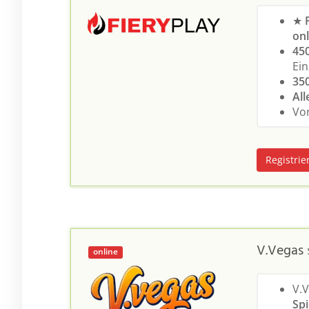
★
onl
45
Ei
350
All
Vo
Registri
V.Vegas
online
V.
Spi