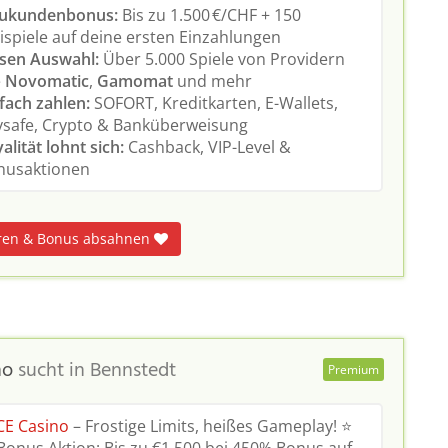
ukundenbonus:
Bis zu 1.500 €/CHF + 150
ispiele auf deine ersten Einzahlungen
esen Auswahl:
Über 5.000 Spiele von Providern
e
Novomatic
,
Gamomat
und mehr
fach zahlen:
SOFORT, Kreditkarten, E-Wallets,
ysafe, Crypto & Banküberweisung
alität lohnt sich:
Cashback, VIP-Level &
nusaktionen
eren & Bonus absahnen
no
sucht in
Bennstedt
Premium
CE Casino
– Frostige Limits, heißes Gameplay! ⭐