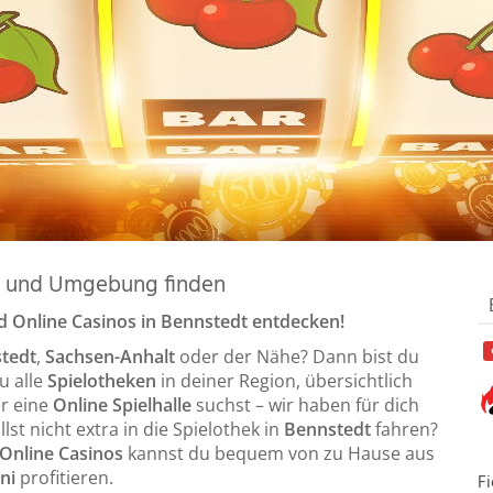
dt und Umgebung finden
d Online Casinos in Bennstedt entdecken!
tedt
,
Sachsen-Anhalt
oder der Nähe? Dann bist du
u alle
Spielotheken
in deiner Region, übersichtlich
r eine
Online Spielhalle
suchst – wir haben für dich
st nicht extra in die Spielothek in
Bennstedt
fahren?
Online Casinos
kannst du bequem von zu Hause aus
ni
profitieren.
Fi