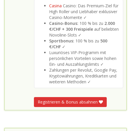
Casina
Casino: Das Premium-Ziel für
High Roller und Liebhaber exklusiver
Casino-Momente ✓
Casino-Bonus:
100 % bis zu
2.000
€/CHF + 300 Freispiele
auf beliebten
Novoline-Slots ✓
Sportbonus:
100 % bis zu
500
€/CHF
✓
Luxuriöses VIP-Programm mit
persönlichen Vorteilen sowie hohen
Ein- und Auszahlungslimits ✓
Zahlungen per Revolut, Google Pay,
Kryptowährungen, Kreditkarten und
weiteren Methoden ✓
Registrieren & Bonus absahnen