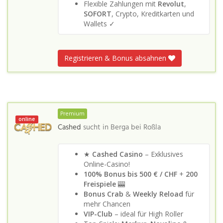
Flexible Zahlungen mit
Revolut
,
SOFORT
, Crypto, Kreditkarten und
Wallets ✓
Registrieren & Bonus absahnen
Premium
online
Cashed
sucht in
Berga bei Roßla
★
Cashed Casino
– Exklusives
Online-Casino!
100% Bonus bis 500 €
/ CHF
+
200
Freispiele
🎰
Bonus Crab
&
Weekly Reload
für
mehr Chancen
VIP-Club
– ideal für High Roller