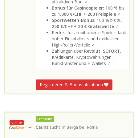
attraktiven Boni ✓
Bonus für Casinospieler:
100 % bis
zu
1.000 €/CHF + 200 Freispiele
✓
Sportwetten-Bonus:
100 % bis zu
250 €/CHF + 20 € Gratiswette
✓
Perfekt für ambitionierte Spieler dank
hoher Einsatzlimits und exklusiver
High-Roller-Vorteile ✓
Zahlungen über
Revolut
,
SOFORT
,
Kreditkarte, Kryptowährungen,
Banktransfer und E-Wallets ✓
Registrieren & Bonus absahnen
Premium
online
Casina
sucht in
Berga bei Roßla