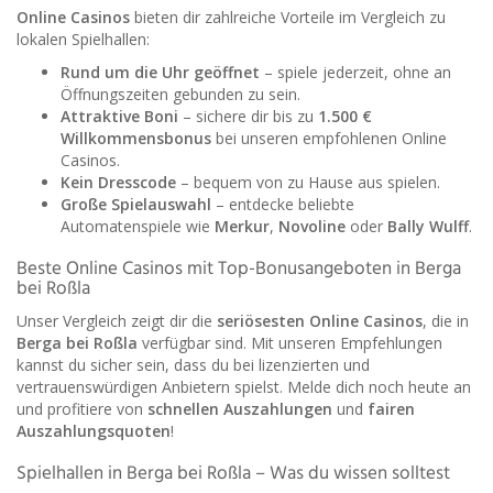
Online Casinos
bieten dir zahlreiche Vorteile im Vergleich zu
lokalen Spielhallen:
Rund um die Uhr geöffnet
– spiele jederzeit, ohne an
Öffnungszeiten gebunden zu sein.
Attraktive Boni
– sichere dir bis zu
1.500 €
Willkommensbonus
bei unseren empfohlenen Online
Casinos.
Kein Dresscode
– bequem von zu Hause aus spielen.
Große Spielauswahl
– entdecke beliebte
Automatenspiele wie
Merkur
,
Novoline
oder
Bally Wulff
.
Beste Online Casinos mit Top-Bonusangeboten in Berga
bei Roßla
Unser Vergleich zeigt dir die
seriösesten Online Casinos
, die in
Berga bei Roßla
verfügbar sind. Mit unseren Empfehlungen
kannst du sicher sein, dass du bei lizenzierten und
vertrauenswürdigen Anbietern spielst. Melde dich noch heute an
und profitiere von
schnellen Auszahlungen
und
fairen
Auszahlungsquoten
!
Spielhallen in Berga bei Roßla – Was du wissen solltest