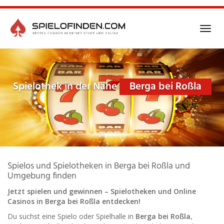
Skip
to
main
Toggl
content
navig
Spielothek in der Nähe
Berga bei Roßla
Spielos und Spielotheken in Berga bei Roßla und
Umgebung finden
Jetzt spielen und gewinnen – Spielotheken und Online
Casinos in Berga bei Roßla entdecken!
Du suchst eine Spielo oder Spielhalle in
Berga bei Roßla
,