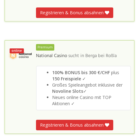
Registrieren & Bonus absahnen
Premium
online
National Casino
sucht in
Berga bei Roßla
100% BONUS bis 300 €/CHF
plus
150 Freispiele
✓
Großes Spieleangebot inklusive der
Novoline Slots
✓
Neues online Casino mit TOP
Aktionen ✓
Registrieren & Bonus absahnen