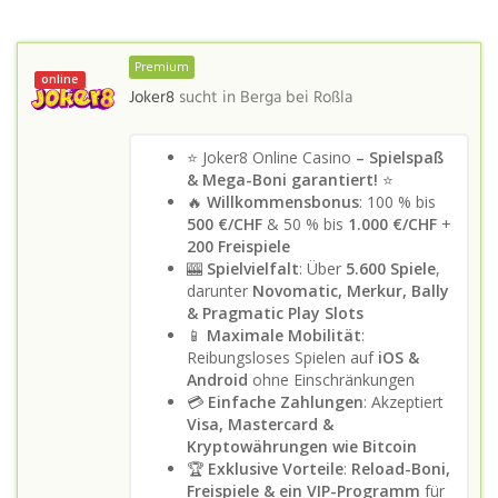
Premium
online
Joker8
sucht in
Berga bei Roßla
⭐ Joker8 Online Casino
– Spielspaß
& Mega-Boni garantiert!
⭐
🔥
Willkommensbonus
: 100 % bis
500 €/CHF
& 50 % bis
1.000 €/CHF
+
200 Freispiele
🎰
Spielvielfalt
: Über
5.600 Spiele
,
darunter
Novomatic, Merkur, Bally
& Pragmatic Play Slots
📱
Maximale Mobilität
:
Reibungsloses Spielen auf
iOS &
Android
ohne Einschränkungen
💳
Einfache Zahlungen
: Akzeptiert
Visa, Mastercard &
Kryptowährungen wie Bitcoin
🏆
Exklusive Vorteile
:
Reload-Boni,
Freispiele & ein VIP-Programm
für