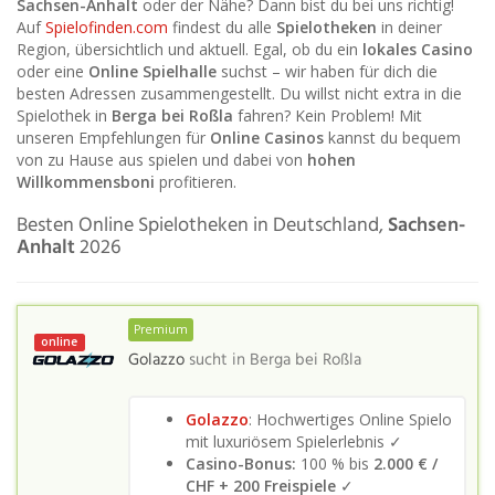
Sachsen-Anhalt
oder der Nähe? Dann bist du bei uns richtig!
Auf
Spielofinden.com
findest du alle
Spielotheken
in deiner
Region, übersichtlich und aktuell. Egal, ob du ein
lokales Casino
oder eine
Online Spielhalle
suchst – wir haben für dich die
besten Adressen zusammengestellt. Du willst nicht extra in die
Spielothek in
Berga bei Roßla
fahren? Kein Problem! Mit
unseren Empfehlungen für
Online Casinos
kannst du bequem
von zu Hause aus spielen und dabei von
hohen
Willkommensboni
profitieren.
Besten Online Spielotheken in Deutschland,
Sachsen-
Anhalt
2026
Premium
online
Golazzo
sucht in
Berga bei Roßla
Golazzo
: Hochwertiges Online Spielo
mit luxuriösem Spielerlebnis ✓
Casino-Bonus:
100 % bis
2.000 € /
CHF + 200 Freispiele
✓