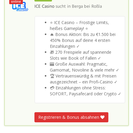
online
ICE Casino
sucht in
Berga bei Roßla
⭐ ICE Casino – Frostige Limits,
heißes Gameplay! ⭐
🔥 Bonus Aktion: Bis zu €1.500 bei
450% Bonus auf deine 4 ersten
Einzahlungen ✓
🎁 270 Freispiele auf spannende
Slots wie Book of Fallen ✓
🎰 Große Auswahl: Pragmatic,
Gamomat, Novoline & viele mehr ✓
🏆 Vertrauenswürdig & mit Preisen
ausgezeichnet – ein Profi‑Casino ✓
💳 Einzahlungen ohne Stress:
SOFORT, Paysafecard oder Crypto ✓
Registrieren & Bonus absahnen