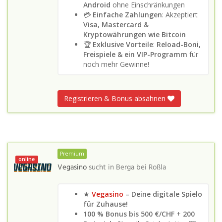
Android
ohne Einschränkungen
💳
Einfache Zahlungen
: Akzeptiert
Visa, Mastercard &
Kryptowährungen wie Bitcoin
🏆
Exklusive Vorteile
:
Reload-Boni,
Freispiele & ein VIP-Programm
für
noch mehr Gewinne!
Registrieren & Bonus absahnen
Premium
online
Vegasino
sucht in
Berga bei Roßla
★
Vegasino
– Deine digitale Spielo
für Zuhause!
100 % Bonus bis 500 €/CHF
+
200