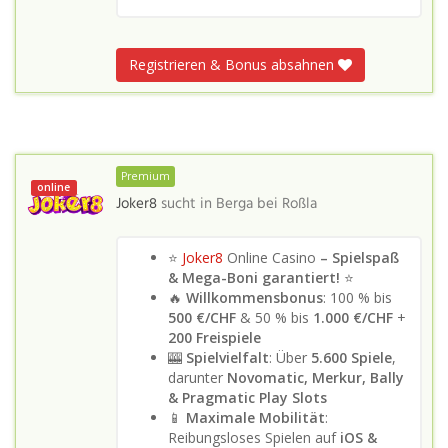
Registrieren & Bonus absahnen
Premium
online
Joker8
sucht in
Berga bei Roßla
⭐
Joker8
Online Casino
– Spielspaß
& Mega-Boni garantiert!
⭐
🔥
Willkommensbonus
: 100 % bis
500 €/CHF
& 50 % bis
1.000 €/CHF
+
200 Freispiele
🎰
Spielvielfalt
: Über
5.600 Spiele
,
darunter
Novomatic, Merkur, Bally
& Pragmatic Play Slots
📱
Maximale Mobilität
:
Reibungsloses Spielen auf
iOS &