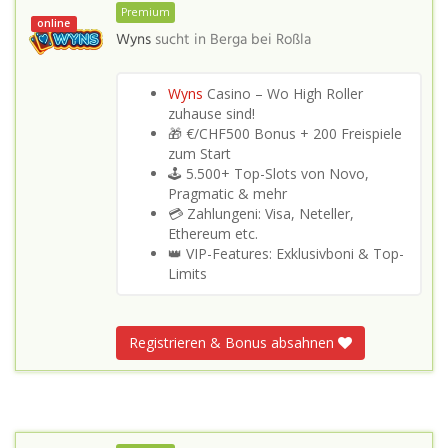
Premium
online
Wyns
sucht in
Berga bei Roßla
Wyns
Casino – Wo High Roller
zuhause sind!
🎁 €/CHF500 Bonus + 200 Freispiele
zum Start
🕹️ 5.500+ Top-Slots von Novo,
Pragmatic & mehr
💳 Zahlungeni: Visa, Neteller,
Ethereum etc.
👑 VIP-Features: Exklusivboni & Top-
Limits
Registrieren & Bonus absahnen