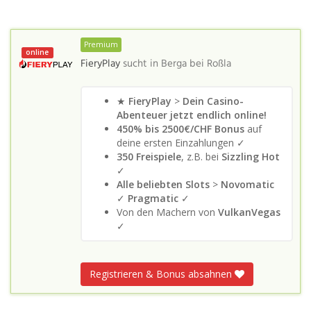
Premium
online
FieryPlay
sucht in
Berga bei Roßla
★
FieryPlay
>
Dein Casino-
Abenteuer jetzt endlich online!
450% bis 2500€/CHF Bonus
auf
deine ersten Einzahlungen ✓
350 Freispiele
, z.B. bei
Sizzling Hot
✓
Alle beliebten Slots
>
Novomatic
✓
Pragmatic
✓
Von den Machern von
VulkanVegas
✓
Registrieren & Bonus absahnen