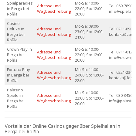
Spielparadies
Mo-Sa: 10:00-
Adresse und
Tel: 069-789012
in Berga bei
22:00, So: 12:00-
Wegbeschreibung
info@spielpar
Roßla
20:00
Casino
Mo-Sa: 09:00-
Deluxe in
Adresse und
Tel: 0211-89012
23:00, So: 12:00-
Berga bei
Wegbeschreibung
kontakt@casi
21:00
Roßla
Crown Play in
Mo-Sa: 10:00-
Adresse und
Tel: 0711-01234
Berga bei
22:00, So: 12:00-
Wegbeschreibung
info@crownpl
Roßla
20:00
Fortuna Play
Mo-Sa: 11:00-
Adresse und
Tel: 0221-23456
in Berga bei
24:00, So: 13:00-
Wegbeschreibung
kontakt@fortu
Roßla
22:00
Palasino
Mo-Sa: 10:00-
Spielo in
Adresse und
Tel: 030-345678
22:00, So: 12:00-
Berga bei
Wegbeschreibung
info@palasino
20:00
Roßla
Vorteile der Online Casinos gegenüber Spielhallen in
Berga bei Roßla