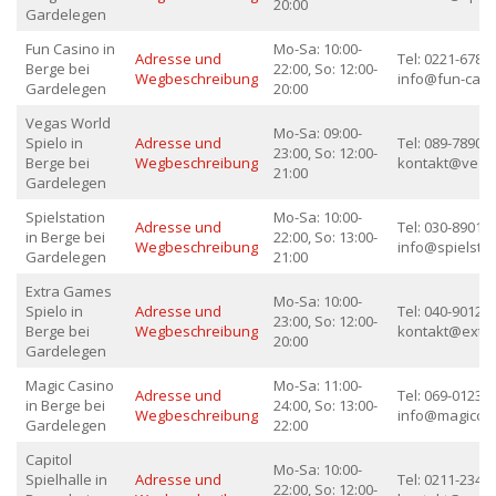
20:00
Gardelegen
Fun Casino in
Mo-Sa: 10:00-
Adresse und
Tel: 0221-67890
Berge bei
22:00, So: 12:00-
Wegbeschreibung
info@fun-casi
Gardelegen
20:00
Vegas World
Mo-Sa: 09:00-
Spielo in
Adresse und
Tel: 089-789012
23:00, So: 12:00-
Berge bei
Wegbeschreibung
kontakt@vega
21:00
Gardelegen
Spielstation
Mo-Sa: 10:00-
Adresse und
Tel: 030-890123
in Berge bei
22:00, So: 13:00-
Wegbeschreibung
info@spielstat
Gardelegen
21:00
Extra Games
Mo-Sa: 10:00-
Spielo in
Adresse und
Tel: 040-901234
23:00, So: 12:00-
Berge bei
Wegbeschreibung
kontakt@extr
20:00
Gardelegen
Magic Casino
Mo-Sa: 11:00-
Adresse und
Tel: 069-012345
in Berge bei
24:00, So: 13:00-
Wegbeschreibung
info@magiccas
Gardelegen
22:00
Capitol
Mo-Sa: 10:00-
Spielhalle in
Adresse und
Tel: 0211-23456
22:00, So: 12:00-