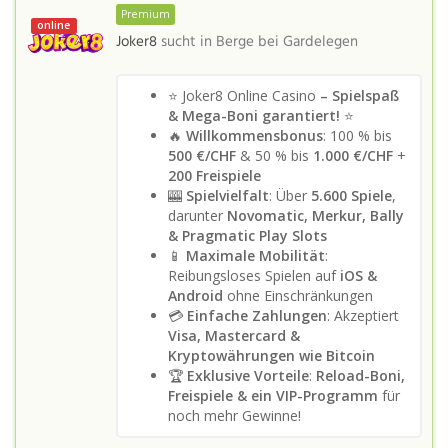
Premium
online
Joker8
sucht in
Berge bei Gardelegen
⭐ Joker8 Online Casino
– Spielspaß
& Mega-Boni garantiert!
⭐
🔥
Willkommensbonus
: 100 % bis
500 €/CHF
& 50 % bis
1.000 €/CHF
+
200 Freispiele
🎰
Spielvielfalt
: Über
5.600 Spiele
,
darunter
Novomatic, Merkur, Bally
& Pragmatic Play Slots
📱
Maximale Mobilität
:
Reibungsloses Spielen auf
iOS &
Android
ohne Einschränkungen
💳
Einfache Zahlungen
: Akzeptiert
Visa, Mastercard &
Kryptowährungen wie Bitcoin
🏆
Exklusive Vorteile
:
Reload-Boni,
Freispiele & ein VIP-Programm
für
noch mehr Gewinne!