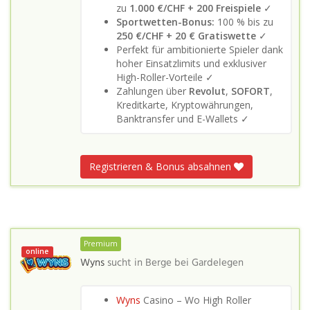
zu
1.000 €/CHF + 200 Freispiele
✓
Sportwetten-Bonus:
100 % bis zu
250 €/CHF + 20 € Gratiswette
✓
Perfekt für ambitionierte Spieler dank
hoher Einsatzlimits und exklusiver
High-Roller-Vorteile ✓
Zahlungen über
Revolut
,
SOFORT
,
Kreditkarte, Kryptowährungen,
Banktransfer und E-Wallets ✓
Registrieren & Bonus absahnen
Premium
online
Wyns
sucht in
Berge bei Gardelegen
Wyns
Casino – Wo High Roller