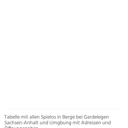
Tabelle mit allen Spielos in Berge bei Gardelegen
Sachsen-Anhalt und Umgbung mit Adressen und