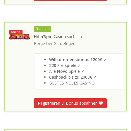
Premium
online
Hit’n’Spin Casino
sucht in
Berge bei Gardelegen
Willkommensbonus 1200€
✓
220 Freispiele
✓
Alle
Novo
Spiele ✓
Cashback bis zu 2000€ ✓
BESTES NEUES CASINO!
Registrieren & Bonus absahnen