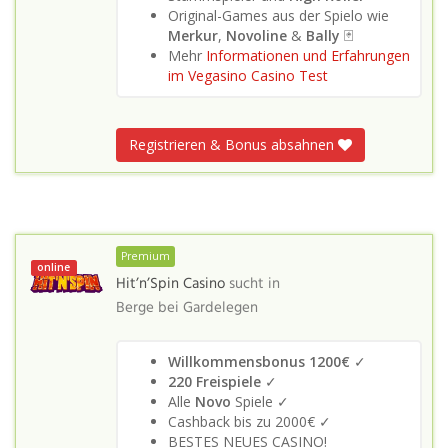
Original-Games aus der Spielo wie
Merkur
,
Novoline
&
Bally
🃏
Mehr
Informationen und Erfahrungen
im Vegasino Casino Test
Registrieren & Bonus absahnen
Premium
online
Hit’n’Spin Casino
sucht in
Berge bei Gardelegen
Willkommensbonus 1200€
✓
220 Freispiele
✓
Alle
Novo
Spiele ✓
Cashback bis zu 2000€ ✓
BESTES NEUES CASINO!