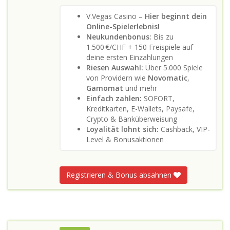
V.Vegas Casino
– Hier beginnt dein
Online-Spielerlebnis!
Neukundenbonus:
Bis zu
1.500 €/CHF + 150 Freispiele auf
deine ersten Einzahlungen
Riesen Auswahl:
Über 5.000 Spiele
von Providern wie
Novomatic
,
Gamomat
und mehr
Einfach zahlen:
SOFORT,
Kreditkarten, E-Wallets, Paysafe,
Crypto & Banküberweisung
Loyalität lohnt sich:
Cashback, VIP-
Level & Bonusaktionen
Registrieren & Bonus absahnen