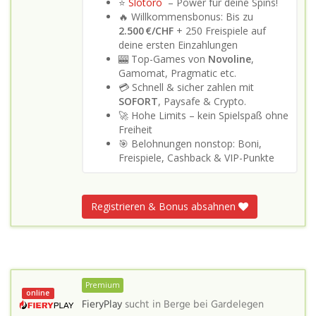
⭐
Slotoro
– Power für deine Spins!
🔥 Willkommensbonus: Bis zu
2.500 €/CHF
+ 250 Freispiele auf
deine ersten Einzahlungen
🎰 Top-Games von
Novoline
,
Gamomat, Pragmatic etc.
💳 Schnell & sicher zahlen mit
SOFORT
, Paysafe & Crypto.
🚀 Hohe Limits – kein Spielspaß ohne
Freiheit
🎯 Belohnungen nonstop: Boni,
Freispiele, Cashback & VIP-Punkte
Registrieren & Bonus absahnen
Premium
online
FieryPlay
sucht in
Berge bei Gardelegen