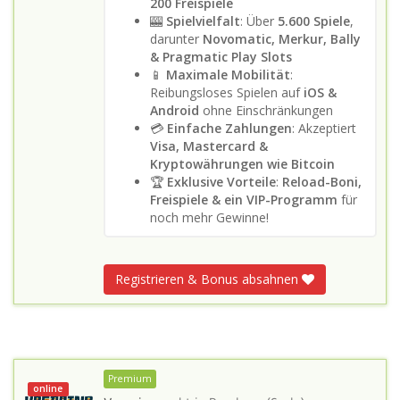
200 Freispiele
🎰
Spielvielfalt
: Über
5.600 Spiele
,
darunter
Novomatic, Merkur, Bally
& Pragmatic Play Slots
📱
Maximale Mobilität
:
Reibungsloses Spielen auf
iOS &
Android
ohne Einschränkungen
💳
Einfache Zahlungen
: Akzeptiert
Visa, Mastercard &
Kryptowährungen wie Bitcoin
🏆
Exklusive Vorteile
:
Reload-Boni,
Freispiele & ein VIP-Programm
für
noch mehr Gewinne!
Registrieren & Bonus absahnen
Premium
online