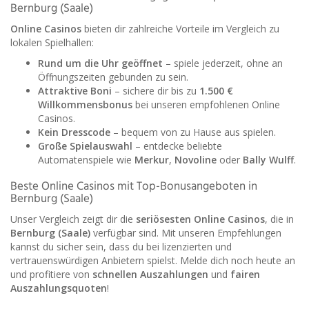
Bernburg (Saale)
Online Casinos
bieten dir zahlreiche Vorteile im Vergleich zu
lokalen Spielhallen:
Rund um die Uhr geöffnet
– spiele jederzeit, ohne an
Öffnungszeiten gebunden zu sein.
Attraktive Boni
– sichere dir bis zu
1.500 €
Willkommensbonus
bei unseren empfohlenen Online
Casinos.
Kein Dresscode
– bequem von zu Hause aus spielen.
Große Spielauswahl
– entdecke beliebte
Automatenspiele wie
Merkur
,
Novoline
oder
Bally Wulff
.
Beste Online Casinos mit Top-Bonusangeboten in
Bernburg (Saale)
Unser Vergleich zeigt dir die
seriösesten Online Casinos
, die in
Bernburg (Saale)
verfügbar sind. Mit unseren Empfehlungen
kannst du sicher sein, dass du bei lizenzierten und
vertrauenswürdigen Anbietern spielst. Melde dich noch heute an
und profitiere von
schnellen Auszahlungen
und
fairen
Auszahlungsquoten
!