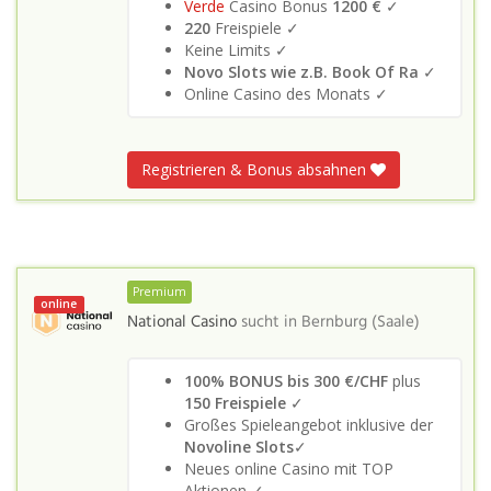
Verde
Casino Bonus
1200 €
✓
220
Freispiele ✓
Keine Limits ✓
Novo Slots wie z.B. Book Of Ra
✓
Online Casino des Monats ✓
Registrieren & Bonus absahnen
Premium
online
National Casino
sucht in
Bernburg (Saale)
100% BONUS bis 300 €/CHF
plus
150 Freispiele
✓
Großes Spieleangebot inklusive der
Novoline Slots
✓
Neues online Casino mit TOP
Aktionen ✓