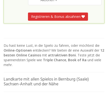
Registrieren & Bonus absahnen
Du hast keine Lust, in die Spielo zu fahren, oder möchtest die
Online-Optionen
entdecken? Wir bieten dir eine Auswahl der
12
besten Online Casinos
mit
attraktiven Boni
. Teste jetzt die
spannendsten Spiele wie
Triple Chance
,
Book of Ra
und viele
mehr.
Landkarte mit allen Spielos in Bernburg (Saale)
Sachsen-Anhalt und der Nähe