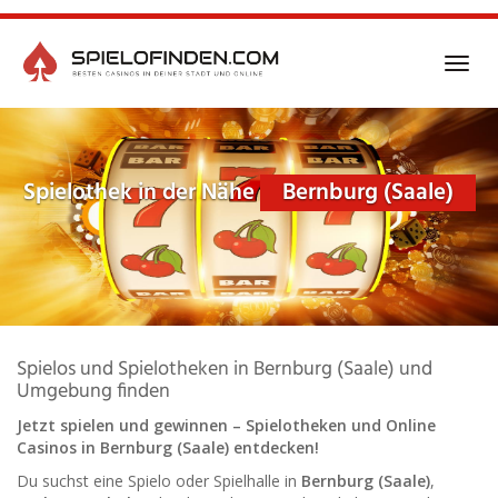
Skip
to
main
Toggl
content
navig
Spielothek in der Nähe
Bernburg (Saale)
Spielos und Spielotheken in Bernburg (Saale) und
Umgebung finden
Jetzt spielen und gewinnen – Spielotheken und Online
Casinos in Bernburg (Saale) entdecken!
Du suchst eine Spielo oder Spielhalle in
Bernburg (Saale)
,