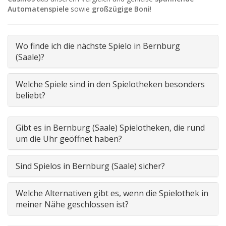
Automatenspiele
sowie
großzügige Boni
!
Wo finde ich die nächste Spielo in Bernburg
(Saale)?
Welche Spiele sind in den Spielotheken besonders
beliebt?
Gibt es in Bernburg (Saale) Spielotheken, die rund
um die Uhr geöffnet haben?
Sind Spielos in Bernburg (Saale) sicher?
Welche Alternativen gibt es, wenn die Spielothek in
meiner Nähe geschlossen ist?