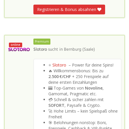
Registrieren & Bonus absahnen
Premium
online
Slotoro
sucht in
Bernburg (Saale)
⭐
Slotoro
– Power für deine Spins!
🔥 Willkommensbonus: Bis zu
2.500 €/CHF
+ 250 Freispiele auf
deine ersten Einzahlungen
🎰 Top-Games von
Novoline
,
Gamomat, Pragmatic etc.
💳 Schnell & sicher zahlen mit
SOFORT
, Paysafe & Crypto.
🚀 Hohe Limits – kein Spielspaß ohne
Freiheit
🎯 Belohnungen nonstop: Boni,
Freispiele, Cashback & VIP-Punkte