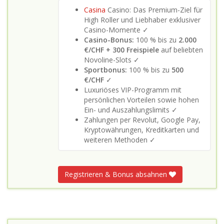
Casina
Casino: Das Premium-Ziel für
High Roller und Liebhaber exklusiver
Casino-Momente ✓
Casino-Bonus:
100 % bis zu
2.000
€/CHF + 300 Freispiele
auf beliebten
Novoline-Slots ✓
Sportbonus:
100 % bis zu
500
€/CHF
✓
Luxuriöses VIP-Programm mit
persönlichen Vorteilen sowie hohen
Ein- und Auszahlungslimits ✓
Zahlungen per Revolut, Google Pay,
Kryptowährungen, Kreditkarten und
weiteren Methoden ✓
Registrieren & Bonus absahnen