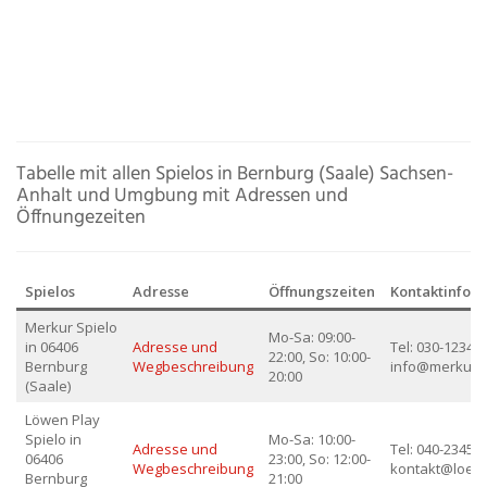
Tabelle mit allen Spielos in Bernburg (Saale) Sachsen-
Anhalt und Umgbung mit Adressen und
Öffnungezeiten
Spielos
Adresse
Öffnungszeiten
Kontaktinfor
Merkur Spielo
Mo-Sa: 09:00-
in 06406
Adresse und
Tel: 030-123456
22:00, So: 10:00-
Bernburg
Wegbeschreibung
info@merkur.
20:00
(Saale)
Löwen Play
Spielo in
Mo-Sa: 10:00-
Adresse und
Tel: 040-234567
06406
23:00, So: 12:00-
Wegbeschreibung
kontakt@loew
Bernburg
21:00