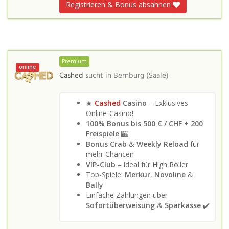
Registrieren & Bonus absahnen
Premium
online
Cashed
sucht in
Bernburg (Saale)
★
Cashed
Casino
– Exklusives
Online-Casino!
100% Bonus bis 500 €
/ CHF
+
200
Freispiele
🎰
Bonus Crab
&
Weekly Reload
für
mehr Chancen
VIP-Club
– ideal für High Roller
Top-Spiele:
Merkur
,
Novoline
&
Bally
Einfache Zahlungen über
Sofortüberweisung
&
Sparkasse
✔️