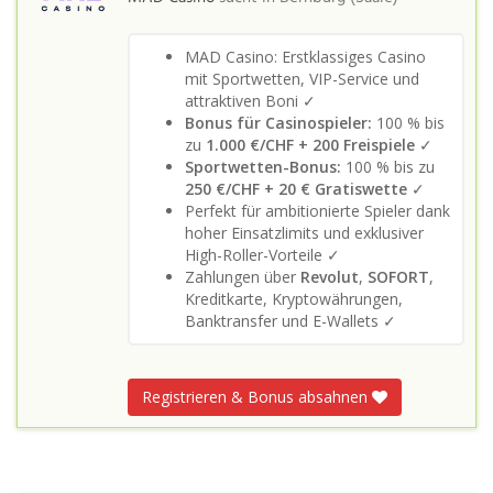
MAD Casino: Erstklassiges Casino
mit Sportwetten, VIP-Service und
attraktiven Boni ✓
Bonus für Casinospieler:
100 % bis
zu
1.000 €/CHF + 200 Freispiele
✓
Sportwetten-Bonus:
100 % bis zu
250 €/CHF + 20 € Gratiswette
✓
Perfekt für ambitionierte Spieler dank
hoher Einsatzlimits und exklusiver
High-Roller-Vorteile ✓
Zahlungen über
Revolut
,
SOFORT
,
Kreditkarte, Kryptowährungen,
Banktransfer und E-Wallets ✓
Registrieren & Bonus absahnen