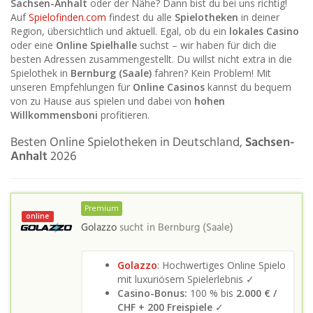
Sachsen-Anhalt
oder der Nähe? Dann bist du bei uns richtig!
Auf
Spielofinden.com
findest du alle
Spielotheken
in deiner
Region, übersichtlich und aktuell. Egal, ob du ein
lokales Casino
oder eine
Online Spielhalle
suchst – wir haben für dich die
besten Adressen zusammengestellt. Du willst nicht extra in die
Spielothek in
Bernburg (Saale)
fahren? Kein Problem! Mit
unseren Empfehlungen für
Online Casinos
kannst du bequem
von zu Hause aus spielen und dabei von
hohen
Willkommensboni
profitieren.
Besten Online Spielotheken in Deutschland,
Sachsen-
Anhalt
2026
Premium
online
Golazzo
sucht in
Bernburg (Saale)
Golazzo
: Hochwertiges Online Spielo
mit luxuriösem Spielerlebnis ✓
Casino-Bonus:
100 % bis
2.000 € /
CHF + 200 Freispiele
✓