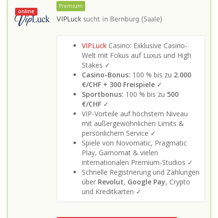
Premium
online
VIPLuck
sucht in
Bernburg (Saale)
VIPLuck
Casino: Exklusive Casino-
Welt mit Fokus auf Luxus und High
Stakes ✓
Casino-Bonus:
100 % bis zu
2.000
€/CHF + 300 Freispiele
✓
Sportbonus:
100 % bis zu
500
€/CHF
✓
VIP-Vorteile auf höchstem Niveau
mit außergewöhnlichen Limits &
persönlichem Service ✓
Spiele von Novomatic, Pragmatic
Play, Gamomat & vielen
internationalen Premium-Studios ✓
Schnelle Registrierung und Zahlungen
über
Revolut
,
Google Pay
, Crypto
und Kreditkarten ✓