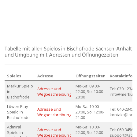
Tabelle mit allen Spielos in Bischofrode Sachsen-Anhalt
und Umgbung mit Adressen und Öffnungezeiten
Spielos
Adresse
Öffnungszeiten
Kontaktinfor
Merkur Spielo
Mo-Sa: 09:00-
Adresse und
Tel: 030-123456
in
22:00, So: 10:00-
Wegbeschreibung
info@merkur.
Bischofrode
20:00
Löwen Play
Mo-Sa: 10:00-
Adresse und
Tel: 040-234567
Spielo in
23:00, So: 12:00-
Wegbeschreibung
kontakt@loew
Bischofrode
21:00
Admiral
Mo-Sa: 10:00-
Adresse und
Tel: 069-345678
Spielo in
22:00, So: 12:00-
Wegbeschreibung
support@admi