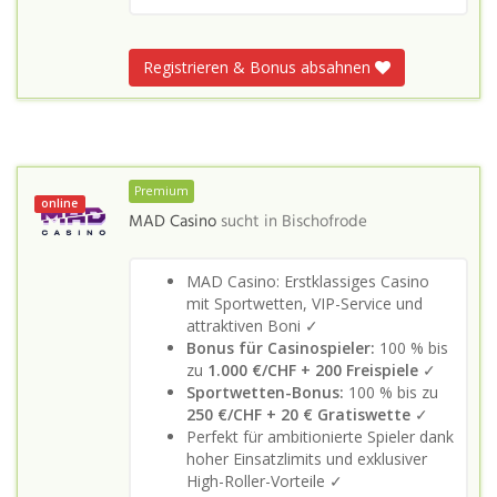
Registrieren & Bonus absahnen
Premium
online
MAD Casino
sucht in
Bischofrode
MAD Casino: Erstklassiges Casino
mit Sportwetten, VIP-Service und
attraktiven Boni ✓
Bonus für Casinospieler:
100 % bis
zu
1.000 €/CHF + 200 Freispiele
✓
Sportwetten-Bonus:
100 % bis zu
250 €/CHF + 20 € Gratiswette
✓
Perfekt für ambitionierte Spieler dank
hoher Einsatzlimits und exklusiver
High-Roller-Vorteile ✓