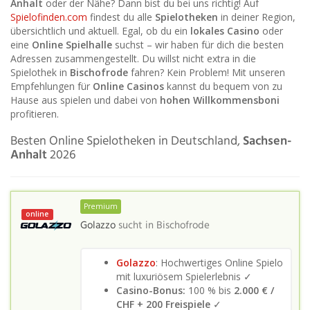
Anhalt
oder der Nähe? Dann bist du bei uns richtig! Auf
Spielofinden.com
findest du alle
Spielotheken
in deiner Region,
übersichtlich und aktuell. Egal, ob du ein
lokales Casino
oder
eine
Online Spielhalle
suchst – wir haben für dich die besten
Adressen zusammengestellt. Du willst nicht extra in die
Spielothek in
Bischofrode
fahren? Kein Problem! Mit unseren
Empfehlungen für
Online Casinos
kannst du bequem von zu
Hause aus spielen und dabei von
hohen Willkommensboni
profitieren.
Besten Online Spielotheken in Deutschland,
Sachsen-
Anhalt
2026
Premium
online
Golazzo
sucht in
Bischofrode
Golazzo
: Hochwertiges Online Spielo
mit luxuriösem Spielerlebnis ✓
Casino-Bonus:
100 % bis
2.000 € /
CHF + 200 Freispiele
✓