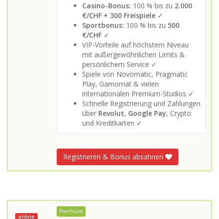
Casino-Bonus:
100 % bis zu
2.000
€/CHF + 300 Freispiele
✓
Sportbonus:
100 % bis zu
500
€/CHF
✓
VIP-Vorteile auf höchstem Niveau
mit außergewöhnlichen Limits &
persönlichem Service ✓
Spiele von Novomatic, Pragmatic
Play, Gamomat & vielen
internationalen Premium-Studios ✓
Schnelle Registrierung und Zahlungen
über
Revolut
,
Google Pay
, Crypto
und Kreditkarten ✓
Registrieren & Bonus absahnen
Premium
online