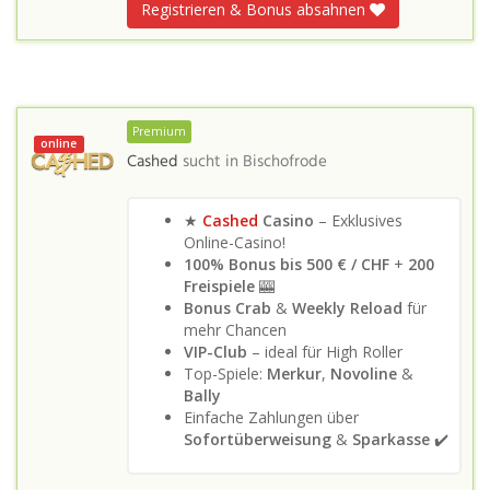
Registrieren & Bonus absahnen
Premium
online
Cashed
sucht in
Bischofrode
★
Cashed
Casino
– Exklusives
Online-Casino!
100% Bonus bis 500 €
/ CHF
+
200
Freispiele
🎰
Bonus Crab
&
Weekly Reload
für
mehr Chancen
VIP-Club
– ideal für High Roller
Top-Spiele:
Merkur
,
Novoline
&
Bally
Einfache Zahlungen über
Sofortüberweisung
&
Sparkasse
✔️