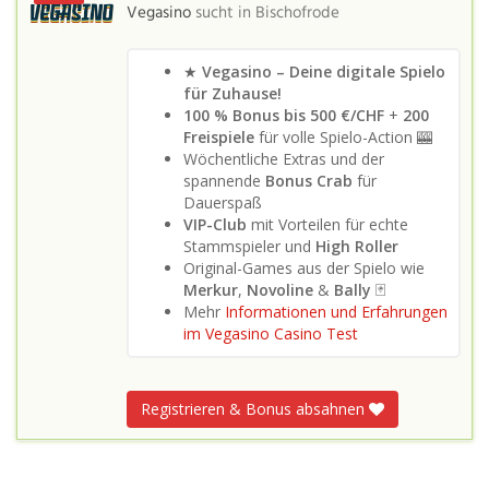
Vegasino
sucht in
Bischofrode
★
Vegasino – Deine digitale Spielo
für Zuhause!
100 % Bonus bis 500 €/CHF
+
200
Freispiele
für volle Spielo-Action 🎰
Wöchentliche Extras und der
spannende
Bonus Crab
für
Dauerspaß
VIP-Club
mit Vorteilen für echte
Stammspieler und
High Roller
Original-Games aus der Spielo wie
Merkur
,
Novoline
&
Bally
🃏
Mehr
Informationen und Erfahrungen
im Vegasino Casino Test
Registrieren & Bonus absahnen