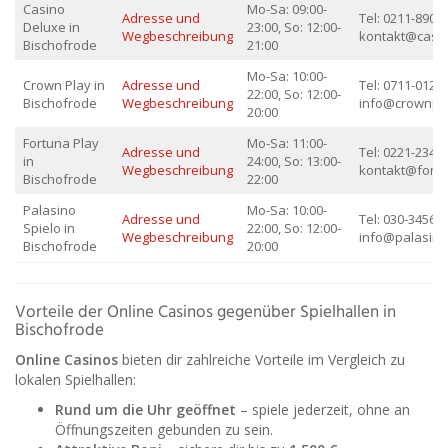
Casino
Mo-Sa: 09:00-
Adresse und
Tel: 0211-89012
Deluxe in
23:00, So: 12:00-
Wegbeschreibung
kontakt@casi
Bischofrode
21:00
Mo-Sa: 10:00-
Crown Play in
Adresse und
Tel: 0711-01234
22:00, So: 12:00-
Bischofrode
Wegbeschreibung
info@crownpl
20:00
Fortuna Play
Mo-Sa: 11:00-
Adresse und
Tel: 0221-23456
in
24:00, So: 13:00-
Wegbeschreibung
kontakt@fortu
Bischofrode
22:00
Palasino
Mo-Sa: 10:00-
Adresse und
Tel: 030-345678
Spielo in
22:00, So: 12:00-
Wegbeschreibung
info@palasino
Bischofrode
20:00
Vorteile der Online Casinos gegenüber Spielhallen in
Bischofrode
Online Casinos
bieten dir zahlreiche Vorteile im Vergleich zu
lokalen Spielhallen:
Rund um die Uhr geöffnet
– spiele jederzeit, ohne an
Öffnungszeiten gebunden zu sein.