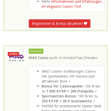
Mehr
Informationen und Erfahrungen
im Vegasino Casino Test
Registrieren & Bonus absahnen
Premium
online
MAD Casino
sucht in
Arnsdorf bei Dresden
MAD Casino: Erstklassiges Casino
mit Sportwetten, VIP-Service und
attraktiven Boni ✓
Bonus für Casinospieler:
100 % bis
zu
1.000 €/CHF + 200 Freispiele
✓
Sportwetten-Bonus:
100 % bis zu
250 €/CHF + 20 € Gratiswette
✓
Perfekt für ambitionierte Spieler dank
hoher Einsatzlimits und exklusiver