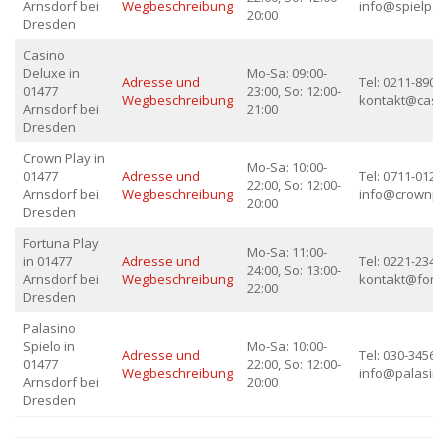
Arnsdorf bei
Wegbeschreibung
info@spielpar
20:00
Dresden
Casino
Deluxe in
Mo-Sa: 09:00-
Adresse und
Tel: 0211-89012
01477
23:00, So: 12:00-
Wegbeschreibung
kontakt@casi
Arnsdorf bei
21:00
Dresden
Crown Play in
Mo-Sa: 10:00-
01477
Adresse und
Tel: 0711-01234
22:00, So: 12:00-
Arnsdorf bei
Wegbeschreibung
info@crownpl
20:00
Dresden
Fortuna Play
Mo-Sa: 11:00-
in 01477
Adresse und
Tel: 0221-23456
24:00, So: 13:00-
Arnsdorf bei
Wegbeschreibung
kontakt@fortu
22:00
Dresden
Palasino
Spielo in
Mo-Sa: 10:00-
Adresse und
Tel: 030-345678
01477
22:00, So: 12:00-
Wegbeschreibung
info@palasino
Arnsdorf bei
20:00
Dresden