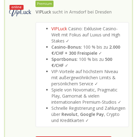
Premium
online
VIPLuck
sucht in
Arnsdorf bei Dresden
VIPLuck
Casino: Exklusive Casino-
Welt mit Fokus auf Luxus und High
Stakes ✓
Casino-Bonus:
100 % bis zu
2.000
€/CHF + 300 Freispiele
✓
Sportbonus:
100 % bis zu
500
€/CHF
✓
VIP-Vorteile auf höchstem Niveau
mit außergewöhnlichen Limits &
persönlichem Service ✓
Spiele von Novomatic, Pragmatic
Play, Gamomat & vielen
internationalen Premium-Studios ✓
Schnelle Registrierung und Zahlungen
über
Revolut
,
Google Pay
, Crypto
und Kreditkarten ✓