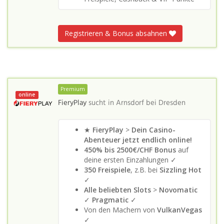
Registrieren & Bonus absahnen
Premium
online
FieryPlay
sucht in
Arnsdorf bei Dresden
★
FieryPlay
>
Dein Casino-
Abenteuer jetzt endlich online!
450% bis 2500€/CHF Bonus
auf
deine ersten Einzahlungen ✓
350 Freispiele
, z.B. bei
Sizzling Hot
✓
Alle beliebten Slots
>
Novomatic
✓
Pragmatic
✓
Von den Machern von
VulkanVegas
✓