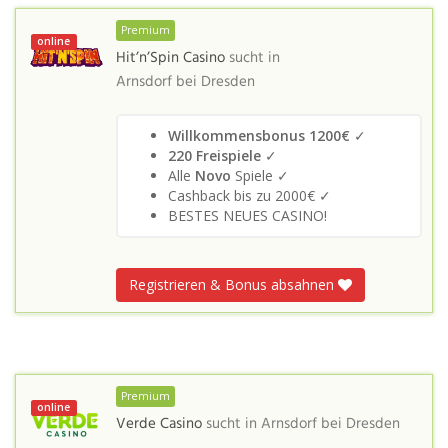
Premium
online
Hit’n’Spin Casino
sucht in
Arnsdorf bei Dresden
Willkommensbonus 1200€
✓
220 Freispiele
✓
Alle
Novo
Spiele ✓
Cashback bis zu 2000€ ✓
BESTES NEUES CASINO!
Registrieren & Bonus absahnen
Premium
online
Verde Casino
sucht in
Arnsdorf bei Dresden