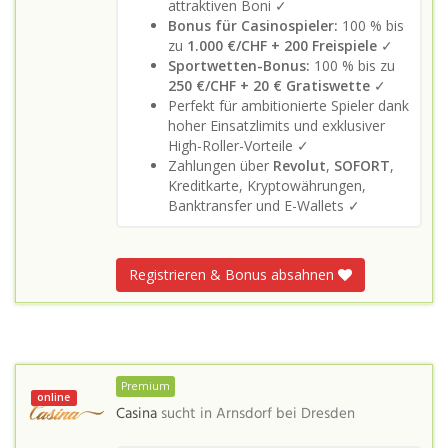
attraktiven Boni ✓
Bonus für Casinospieler:
100 % bis
zu
1.000 €/CHF + 200 Freispiele
✓
Sportwetten-Bonus:
100 % bis zu
250 €/CHF + 20 € Gratiswette
✓
Perfekt für ambitionierte Spieler dank
hoher Einsatzlimits und exklusiver
High-Roller-Vorteile ✓
Zahlungen über
Revolut
,
SOFORT
,
Kreditkarte, Kryptowährungen,
Banktransfer und E-Wallets ✓
Registrieren & Bonus absahnen
Premium
online
Casina
sucht in
Arnsdorf bei Dresden