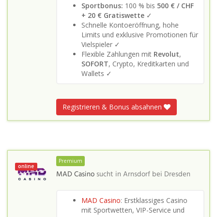
Sportbonus:
100 % bis
500 € / CHF
+ 20 € Gratiswette
✓
Schnelle Kontoeröffnung, hohe
Limits und exklusive Promotionen für
Vielspieler ✓
Flexible Zahlungen mit
Revolut
,
SOFORT
, Crypto, Kreditkarten und
Wallets ✓
Registrieren & Bonus absahnen
Premium
online
MAD Casino
sucht in
Arnsdorf bei Dresden
MAD Casino
: Erstklassiges Casino
mit Sportwetten, VIP-Service und