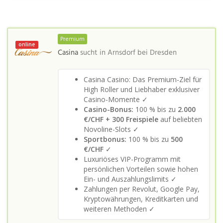
Premium
online
Casina
sucht in
Arnsdorf bei Dresden
Casina Casino: Das Premium-Ziel für
High Roller und Liebhaber exklusiver
Casino-Momente ✓
Casino-Bonus:
100 % bis zu
2.000
€/CHF + 300 Freispiele
auf beliebten
Novoline-Slots ✓
Sportbonus:
100 % bis zu
500
€/CHF
✓
Luxuriöses VIP-Programm mit
persönlichen Vorteilen sowie hohen
Ein- und Auszahlungslimits ✓
Zahlungen per Revolut, Google Pay,
Kryptowährungen, Kreditkarten und
weiteren Methoden ✓