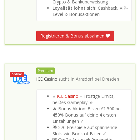
Crypto & Banküberweisung
Loyalität lohnt sich:
Cashback, VIP-
Level & Bonusaktionen
Registrieren & Bonus absahnen
Premium
online
ICE Casino
sucht in
Arnsdorf bei Dresden
⭐
ICE Casino
– Frostige Limits,
heißes Gameplay! ⭐
🔥 Bonus Aktion: Bis zu €1.500 bei
450% Bonus auf deine 4 ersten
Einzahlungen ✓
🎁 270 Freispiele auf spannende
Slots wie Book of Fallen ✓
🎰 Große Auswahl: Pragmatic,