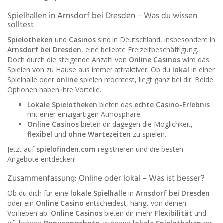
Spielhallen in Arnsdorf bei Dresden – Was du wissen
solltest
Spielotheken
und
Casinos
sind in Deutschland, insbesondere in
Arnsdorf bei Dresden
, eine beliebte Freizeitbeschäftigung.
Doch durch die steigende Anzahl von
Online Casinos
wird das
Spielen von zu Hause aus immer attraktiver. Ob du
lokal
in einer
Spielhalle oder
online
spielen möchtest, liegt ganz bei dir. Beide
Optionen haben ihre Vorteile.
Lokale Spielotheken
bieten das
echte Casino-Erlebnis
mit einer einzigartigen Atmosphäre.
Online Casinos
bieten dir dagegen die Möglichkeit,
flexibel
und
ohne Wartezeiten
zu spielen.
Jetzt auf
spielofinden.com
registrieren und die besten
Angebote entdecken!
Zusammenfassung: Online oder lokal – Was ist besser?
Ob du dich für eine
lokale Spielhalle
in
Arnsdorf bei Dresden
oder ein
Online Casino
entscheidest, hängt von deinen
Vorlieben ab.
Online Casinos
bieten dir mehr
Flexibilität
und
oft höhere
Bonusangebote
, während
lokale Spielotheken
mit