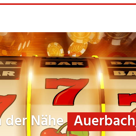
n der Nähe
Auerbach,