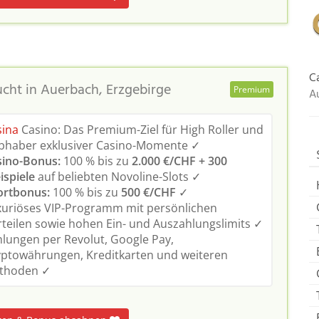
C
ucht in
Auerbach, Erzgebirge
Premium
A
sina
Casino: Das Premium-Ziel für High Roller und
ebhaber exklusiver Casino-Momente ✓
sino-Bonus:
100 % bis zu
2.000 €/CHF + 300
ispiele
auf beliebten Novoline-Slots ✓
ortbonus:
100 % bis zu
500 €/CHF
✓
xuriöses VIP-Programm mit persönlichen
teilen sowie hohen Ein- und Auszahlungslimits ✓
lungen per Revolut, Google Pay,
yptowährungen, Kreditkarten und weiteren
thoden ✓