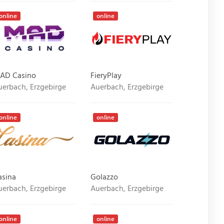
online
online
AD Casino
FieryPlay
uerbach, Erzgebirge
Auerbach, Erzgebirge
online
online
asina
Golazzo
uerbach, Erzgebirge
Auerbach, Erzgebirge
online
online