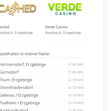
ashed
Verde Casino
uerbach, Erzgebirge
Auerbach, Erzgebirge
Spielhallen in meiner Nähe:
Hormersdorf, Erzgebirge
(1.86 km)
Gornsdorf
(1.86 km)
Thum, Erzgebirge
(2.19 km)
Ehrenfriedersdorf
(2.72 km)
Gelenau / Erzgebirge
(3.14 km)
Thalheim / Erzgebirge
(3.14 km)
Burkhardtsdorf
(3.45 km)