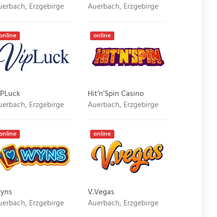
uerbach, Erzgebirge
Auerbach, Erzgebirge
online
online
IPLuck
Hit’n’Spin Casino
uerbach, Erzgebirge
Auerbach, Erzgebirge
online
online
yns
V.Vegas
uerbach, Erzgebirge
Auerbach, Erzgebirge