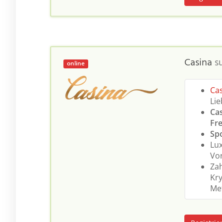
Casina
s
online
Ca
Li
Ca
Fre
Sp
Lu
Vor
Zah
Kr
Me