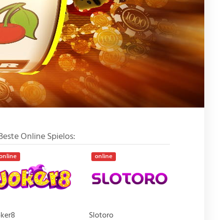
Beste Online Spielos:
online
online
oker8
Slotoro