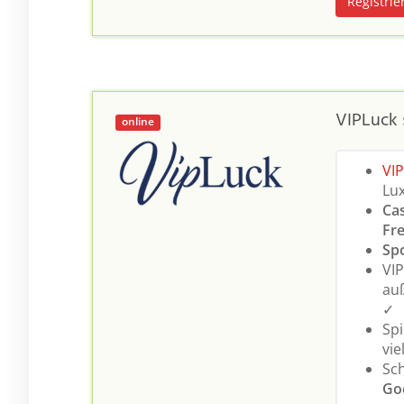
Registri
VIPLuck
online
VI
Lu
Ca
Fre
Sp
VIP
au
✓
Sp
vie
Sc
Go