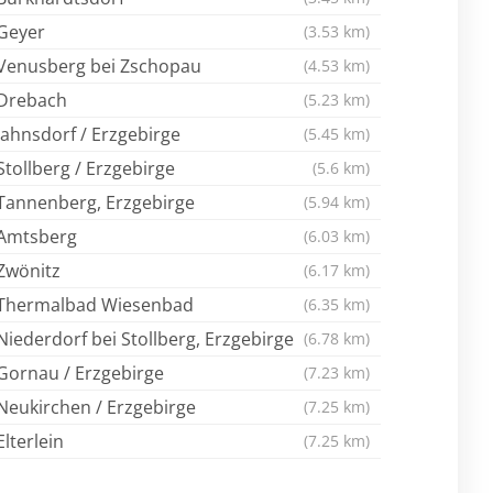
Geyer
(3.53 km)
Venusberg bei Zschopau
(4.53 km)
Drebach
(5.23 km)
Jahnsdorf / Erzgebirge
(5.45 km)
Stollberg / Erzgebirge
(5.6 km)
Tannenberg, Erzgebirge
(5.94 km)
Amtsberg
(6.03 km)
Zwönitz
(6.17 km)
Thermalbad Wiesenbad
(6.35 km)
Niederdorf bei Stollberg, Erzgebirge
(6.78 km)
Gornau / Erzgebirge
(7.23 km)
Neukirchen / Erzgebirge
(7.25 km)
Elterlein
(7.25 km)