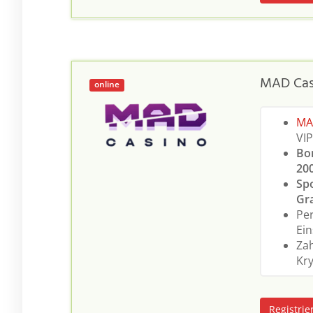
MAD Cas
online
MA
VIP
Bon
200
Sp
Gr
Per
Ein
Za
Kr
Registri