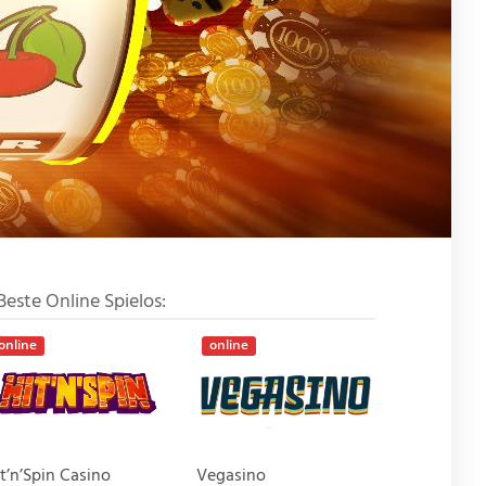
Beste Online Spielos:
online
online
t’n’Spin Casino
Vegasino