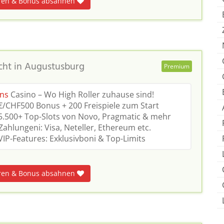
eren & Bonus absahnen
cht in
Augustusburg
Premium
ns
Casino – Wo High Roller zuhause sind!
€/CHF500 Bonus + 200 Freispiele zum Start
 5.500+ Top-Slots von Novo, Pragmatic & mehr
Zahlungeni: Visa, Neteller, Ethereum etc.
VIP-Features: Exklusivboni & Top-Limits
eren & Bonus absahnen