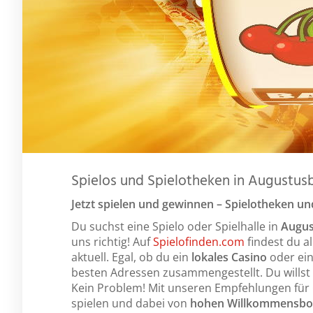
Spielos und Spielotheken in Augustu
Jetzt spielen und gewinnen – Spielotheken u
Du suchst eine Spielo oder Spielhalle in
Augus
uns richtig! Auf
Spielofinden.com
findest du a
aktuell. Egal, ob du ein
lokales Casino
oder ei
besten Adressen zusammengestellt. Du willst n
Kein Problem! Mit unseren Empfehlungen für
spielen und dabei von
hohen Willkommensbo