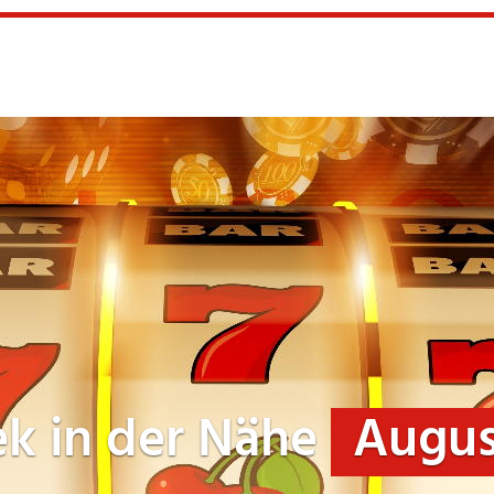
ek in der Nähe
Augus