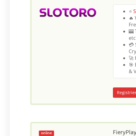
⭐
S
🔥
Fre
🎰
etc
💳 
Cry
🚀 
🎯 
& 
Registri
FieryPla
online