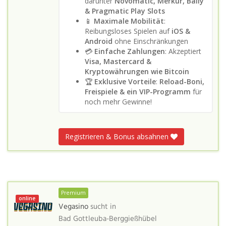
darunter
Novomatic, Merkur, Bally
& Pragmatic Play Slots
📱
Maximale Mobilität
:
Reibungsloses Spielen auf
iOS &
Android
ohne Einschränkungen
💳
Einfache Zahlungen
: Akzeptiert
Visa, Mastercard &
Kryptowährungen wie Bitcoin
🏆
Exklusive Vorteile
:
Reload-Boni,
Freispiele & ein VIP-Programm
für
noch mehr Gewinne!
Registrieren & Bonus absahnen
Premium
online
Vegasino
sucht in
Bad Gottleuba-Berggießhübel