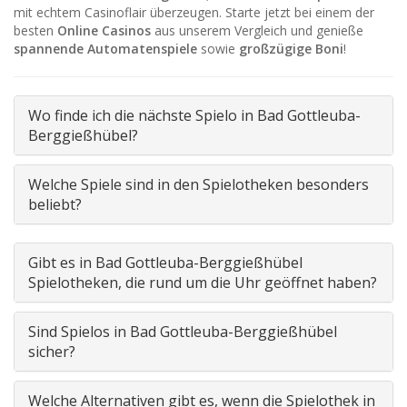
mit echtem Casinoflair überzeugen. Starte jetzt bei einem der
besten
Online Casinos
aus unserem Vergleich und genieße
spannende Automatenspiele
sowie
großzügige Boni
!
Wo finde ich die nächste Spielo in Bad Gottleuba-
Berggießhübel?
Welche Spiele sind in den Spielotheken besonders
beliebt?
Gibt es in Bad Gottleuba-Berggießhübel
Spielotheken, die rund um die Uhr geöffnet haben?
Sind Spielos in Bad Gottleuba-Berggießhübel
sicher?
Welche Alternativen gibt es, wenn die Spielothek in