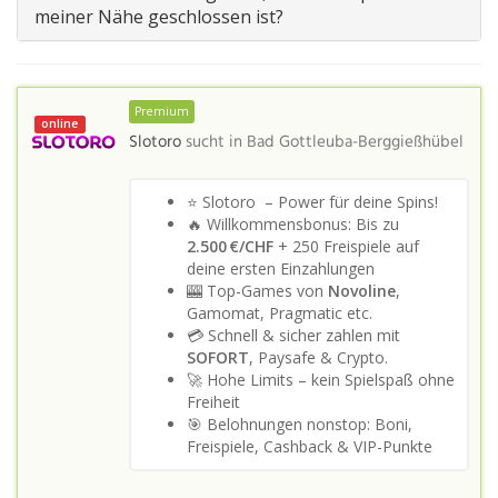
meiner Nähe geschlossen ist?
Premium
online
Slotoro
sucht in
Bad Gottleuba-Berggießhübel
⭐ Slotoro – Power für deine Spins!
🔥 Willkommensbonus: Bis zu
2.500 €/CHF
+ 250 Freispiele auf
deine ersten Einzahlungen
🎰 Top-Games von
Novoline
,
Gamomat, Pragmatic etc.
💳 Schnell & sicher zahlen mit
SOFORT
, Paysafe & Crypto.
🚀 Hohe Limits – kein Spielspaß ohne
Freiheit
🎯 Belohnungen nonstop: Boni,
Freispiele, Cashback & VIP-Punkte