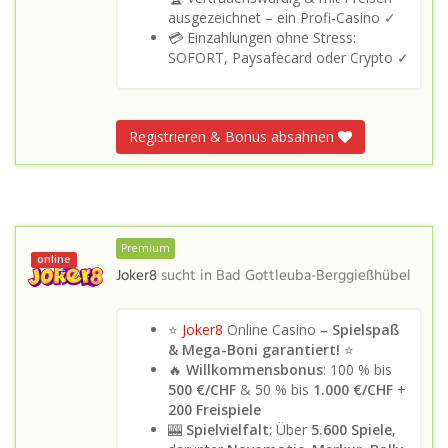
ausgezeichnet – ein Profi‑Casino ✓
💳 Einzahlungen ohne Stress:
SOFORT, Paysafecard oder Crypto ✓
Registrieren & Bonus absahnen
Premium
online
Joker8
sucht in
Bad Gottleuba-Berggießhübel
⭐
Joker8
Online Casino
– Spielspaß
& Mega-Boni garantiert!
⭐
🔥
Willkommensbonus
: 100 % bis
500 €/CHF
& 50 % bis
1.000 €/CHF
+
200 Freispiele
🎰
Spielvielfalt
: Über
5.600 Spiele
,