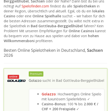
Berggießhübel
,
Sachsen
oder der Nähe? Dann bist du bei uns
richtig! Auf
Spielofinden.com
findest du alle
Spielotheken
in
deiner Region, übersichtlich und aktuell. Egal, ob du ein
lokales
Casino
oder eine
Online Spielhalle
suchst – wir haben für dich
die besten Adressen zusammengestellt. Du willst nicht extra in
die Spielothek in
Bad Gottleuba-Berggießhübel
fahren? Kein
Problem! Mit unseren Empfehlungen für
Online Casinos
kannst
du bequem von zu Hause aus spielen und dabei von
hohen
Willkommensboni
profitieren.
Besten Online Spielotheken in Deutschland,
Sachsen
2026
Premium
online
Golazzo
sucht in
Bad Gottleuba-Berggießhübel
Golazzo
: Hochwertiges Online Spielo
mit luxuriösem Spielerlebnis ✓
Casino-Bonus:
100 % bis
2.000 € /
CHF + 200 Freispiele
✓