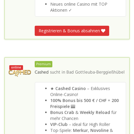
Neues online Casino mit TOP
Aktionen ✓
Registrieren & Bonus absahnen
Premium
online
Cashed
sucht in
Bad Gottleuba-Berggießhübel
★
Cashed Casino
– Exklusives
Online-Casino!
100% Bonus bis 500 €
/ CHF
+
200
Freispiele
🎰
Bonus Crab
&
Weekly Reload
für
mehr Chancen
VIP-Club
– ideal für High Roller
Top-Spiele:
Merkur
,
Novoline
&