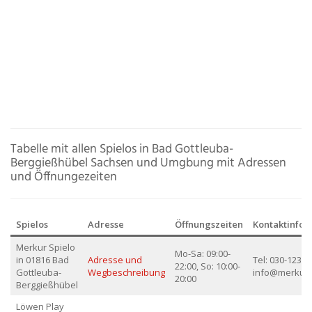
Tabelle mit allen Spielos in Bad Gottleuba-
Berggießhübel Sachsen und Umgbung mit Adressen
und Öffnungezeiten
Spielos
Adresse
Öffnungszeiten
Kontaktinfor
Merkur Spielo
Mo-Sa: 09:00-
in 01816 Bad
Adresse und
Tel: 030-12345
22:00, So: 10:00-
Gottleuba-
Wegbeschreibung
info@merkur.
20:00
Berggießhübel
Löwen Play