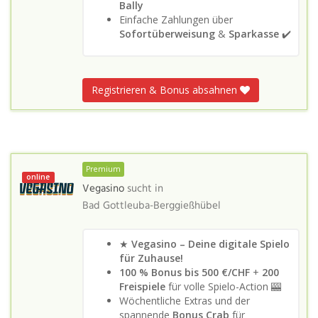
Bally
Einfache Zahlungen über
Sofortüberweisung
&
Sparkasse
✔️
Registrieren & Bonus absahnen
Premium
online
Vegasino
sucht in
Bad Gottleuba-Berggießhübel
★
Vegasino – Deine digitale Spielo
für Zuhause!
100 % Bonus bis 500 €/CHF
+
200
Freispiele
für volle Spielo-Action 🎰
Wöchentliche Extras und der
spannende
Bonus Crab
für