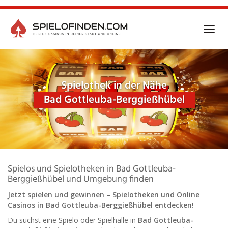
Skip
to
main
Toggl
content
navig
Spielothek in der Nähe
Bad Gottleuba-Berggießhübel
Spielos und Spielotheken in Bad Gottleuba-
Berggießhübel und Umgebung finden
Jetzt spielen und gewinnen – Spielotheken und Online
Casinos in Bad Gottleuba-Berggießhübel entdecken!
Du suchst eine Spielo oder Spielhalle in
Bad Gottleuba-