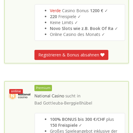
Verde
Casino Bonus
1200 €
✓
220
Freispiele ✓
Keine Limits ✓
Novo Slots wie z.B. Book Of Ra
✓
Online Casino des Monats ✓
Registrieren & Bonus absahnen
Premium
online
National Casino
sucht in
Bad Gottleuba-Berggießhübel
100% BONUS bis 300 €/CHF
plus
150 Freispiele
✓
Großes Spieleangebot inklusive der