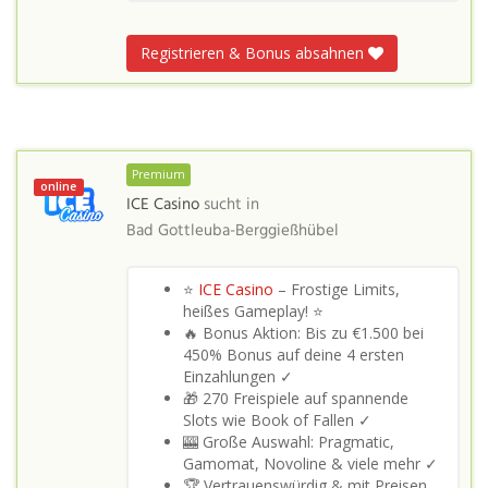
Registrieren & Bonus absahnen
Premium
online
ICE Casino
sucht in
Bad Gottleuba-Berggießhübel
⭐
ICE Casino
– Frostige Limits,
heißes Gameplay! ⭐
🔥 Bonus Aktion: Bis zu €1.500 bei
450% Bonus auf deine 4 ersten
Einzahlungen ✓
🎁 270 Freispiele auf spannende
Slots wie Book of Fallen ✓
🎰 Große Auswahl: Pragmatic,
Gamomat, Novoline & viele mehr ✓
🏆 Vertrauenswürdig & mit Preisen