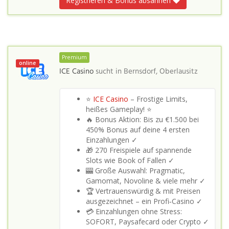
Registrieren & Bonus absahnen
Premium
online
ICE Casino
sucht in
Bernsdorf, Oberlausitz
⭐
ICE Casino
– Frostige Limits,
heißes Gameplay! ⭐
🔥 Bonus Aktion: Bis zu €1.500 bei
450% Bonus auf deine 4 ersten
Einzahlungen ✓
🎁 270 Freispiele auf spannende
Slots wie Book of Fallen ✓
🎰 Große Auswahl: Pragmatic,
Gamomat, Novoline & viele mehr ✓
🏆 Vertrauenswürdig & mit Preisen
ausgezeichnet – ein Profi‑Casino ✓
💳 Einzahlungen ohne Stress:
SOFORT, Paysafecard oder Crypto ✓