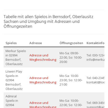
Tabelle mit allen Spielos in Bernsdorf, Oberlausitz
Sachsen und Umgbung mit Adressen und
Öffnungezeiten
Spielos
Adresse
Öffnungszeiten
Kontaktinfor
Merkur Spielo
Mo-Sa: 09:00-
in 02994
Adresse und
Tel: 030-123456
22:00, So: 10:00-
Bernsdorf,
Wegbeschreibung
info@merkur.
20:00
Oberlausitz
Löwen Play
Spielo in
Mo-Sa: 10:00-
Adresse und
Tel: 040-234567
02994
23:00, So: 12:00-
Wegbeschreibung
kontakt@loew
Bernsdorf,
21:00
Oberlausitz
Admiral
Spielo in
Mo-Sa: 10:00-
Adresse und
Tel: 069-345678
02994
22:00, So: 12:00-
Wegbeschreibung
support@admi