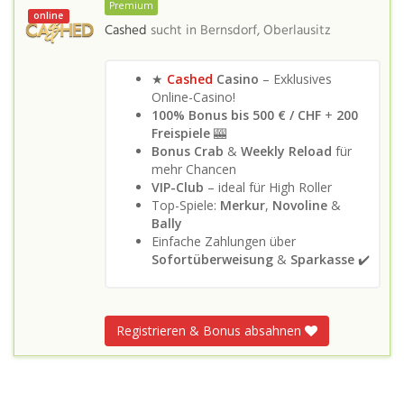
Premium
online
Cashed
sucht in
Bernsdorf, Oberlausitz
★
Cashed
Casino
– Exklusives
Online-Casino!
100% Bonus bis 500 €
/ CHF
+
200
Freispiele
🎰
Bonus Crab
&
Weekly Reload
für
mehr Chancen
VIP-Club
– ideal für High Roller
Top-Spiele:
Merkur
,
Novoline
&
Bally
Einfache Zahlungen über
Sofortüberweisung
&
Sparkasse
✔️
Registrieren & Bonus absahnen