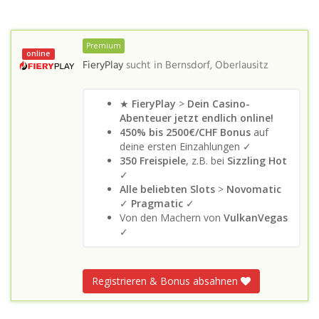
Premium
online
FieryPlay
sucht in
Bernsdorf, Oberlausitz
★
FieryPlay
>
Dein Casino-
Abenteuer jetzt endlich online!
450% bis 2500€/CHF Bonus
auf
deine ersten Einzahlungen ✓
350 Freispiele
, z.B. bei
Sizzling Hot
✓
Alle beliebten Slots
>
Novomatic
✓
Pragmatic
✓
Von den Machern von
VulkanVegas
✓
Registrieren & Bonus absahnen