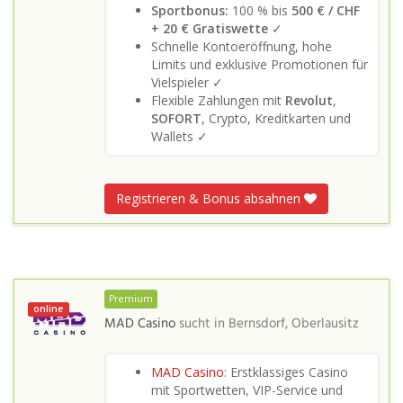
Sportbonus:
100 % bis
500 € / CHF
+ 20 € Gratiswette
✓
Schnelle Kontoeröffnung, hohe
Limits und exklusive Promotionen für
Vielspieler ✓
Flexible Zahlungen mit
Revolut
,
SOFORT
, Crypto, Kreditkarten und
Wallets ✓
Registrieren & Bonus absahnen
Premium
online
MAD Casino
sucht in
Bernsdorf, Oberlausitz
MAD Casino
: Erstklassiges Casino
mit Sportwetten, VIP-Service und