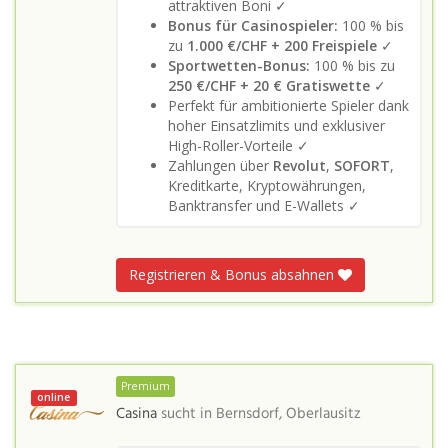
attraktiven Boni ✓
Bonus für Casinospieler:
100 % bis
zu
1.000 €/CHF + 200 Freispiele
✓
Sportwetten-Bonus:
100 % bis zu
250 €/CHF + 20 € Gratiswette
✓
Perfekt für ambitionierte Spieler dank
hoher Einsatzlimits und exklusiver
High-Roller-Vorteile ✓
Zahlungen über
Revolut
,
SOFORT
,
Kreditkarte, Kryptowährungen,
Banktransfer und E-Wallets ✓
Registrieren & Bonus absahnen
Premium
online
Casina
sucht in
Bernsdorf, Oberlausitz