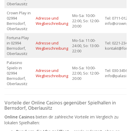
Oberlausitz
Crown Play in
Mo-Sa: 10:00-
02994
Adresse und
Tel: 0711-01234
22:00, So: 12:00-
Bernsdorf,
Wegbeschreibung
info@crownpl
20:00
Oberlausitz
Fortuna Play
Mo-Sa: 11:00-
in 02994
Adresse und
Tel: 0221-23456
24:00, So: 13:00-
Bernsdorf,
Wegbeschreibung
kontakt@fortu
22:00
Oberlausitz
Palasino
Spielo in
Mo-Sa: 10:00-
Adresse und
Tel: 030-345678
02994
22:00, So: 12:00-
Wegbeschreibung
info@palasino
Bernsdorf,
20:00
Oberlausitz
Vorteile der Online Casinos gegenüber Spielhallen in
Bernsdorf, Oberlausitz
Online Casinos
bieten dir zahlreiche Vorteile im Vergleich zu
lokalen Spielhallen: