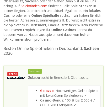
Oberlausitz
,
Sachsen
oder der Nähe? Dann bist du bei uns
richtig! Auf
Spielofinden.com
findest du alle
Spielotheken
in
deiner Region, übersichtlich und aktuell. Egal, ob du ein
lokales
Casino
oder eine
Online Spielhalle
suchst – wir haben für dich
die besten Adressen zusammengestellt. Du willst nicht extra in
die Spielothek in
Bernsdorf, Oberlausitz
fahren? Kein Problem!
Mit unseren Empfehlungen für
Online Casinos
kannst du
bequem von zu Hause aus spielen und dabei von
hohen
Willkommensboni
profitieren.
Besten Online Spielotheken in Deutschland,
Sachsen
2026
Premium
online
Golazzo
sucht in
Bernsdorf, Oberlausitz
Golazzo
: Hochwertiges Online Spielo
mit luxuriösem Spielerlebnis ✓
Casino-Bonus:
100 % bis
2.000 € /
CHF + 200 Freispiele
✓