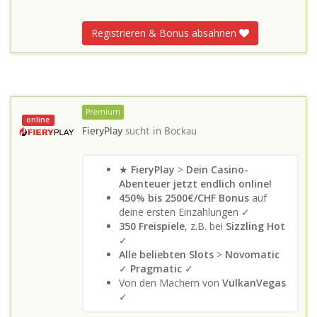
Registrieren & Bonus absahnen
Premium
online
FieryPlay
sucht in
Bockau
★
FieryPlay
>
Dein Casino-
Abenteuer jetzt endlich online!
450% bis 2500€/CHF Bonus
auf
deine ersten Einzahlungen ✓
350 Freispiele
, z.B. bei
Sizzling Hot
✓
Alle beliebten Slots
>
Novomatic
✓
Pragmatic
✓
Von den Machern von
VulkanVegas
✓