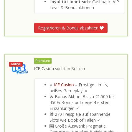
Loyalität lohnt sich:
Cashback, VIP-
Level & Bonusaktionen
Registrieren & Bonus absahnen
Premium
online
ICE Casino
sucht in
Bockau
⭐
ICE Casino
– Frostige Limits,
heißes Gameplay! ⭐
🔥 Bonus Aktion: Bis zu €1.500 bei
450% Bonus auf deine 4 ersten
Einzahlungen ✓
🎁 270 Freispiele auf spannende
Slots wie Book of Fallen ✓
🎰 Große Auswahl: Pragmatic,
Gamomat, Novoline & viele mehr ✓