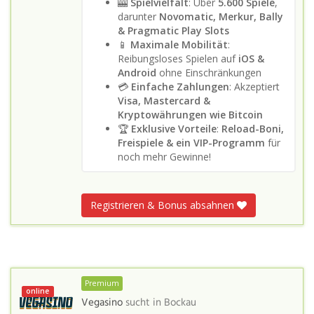
🎰
Spielvielfalt
: Über
5.600 Spiele
,
darunter
Novomatic, Merkur, Bally
& Pragmatic Play Slots
📱
Maximale Mobilität
:
Reibungsloses Spielen auf
iOS &
Android
ohne Einschränkungen
💳
Einfache Zahlungen
: Akzeptiert
Visa, Mastercard &
Kryptowährungen wie Bitcoin
🏆
Exklusive Vorteile
:
Reload-Boni,
Freispiele & ein VIP-Programm
für
noch mehr Gewinne!
Registrieren & Bonus absahnen
Premium
online
Vegasino
sucht in
Bockau