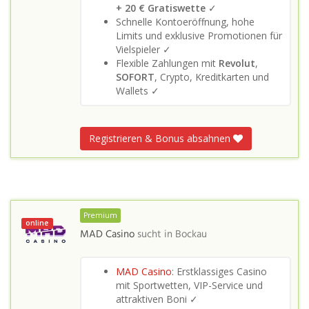
+ 20 € Gratiswette
✓
Schnelle Kontoeröffnung, hohe
Limits und exklusive Promotionen für
Vielspieler ✓
Flexible Zahlungen mit
Revolut
,
SOFORT
, Crypto, Kreditkarten und
Wallets ✓
Registrieren & Bonus absahnen
Premium
online
MAD Casino
sucht in
Bockau
MAD Casino
: Erstklassiges Casino
mit Sportwetten, VIP-Service und
attraktiven Boni ✓