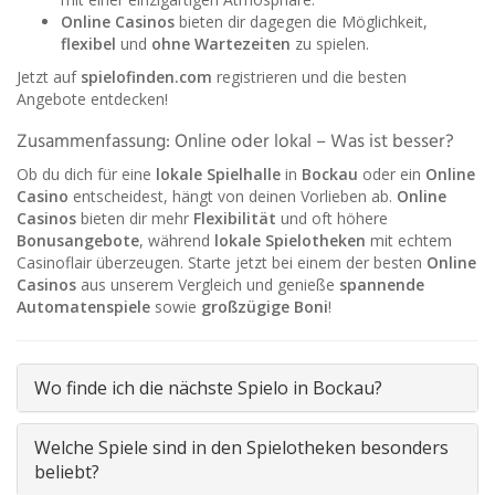
Online Casinos
bieten dir dagegen die Möglichkeit,
flexibel
und
ohne Wartezeiten
zu spielen.
Jetzt auf
spielofinden.com
registrieren und die besten
Angebote entdecken!
Zusammenfassung: Online oder lokal – Was ist besser?
Ob du dich für eine
lokale Spielhalle
in
Bockau
oder ein
Online
Casino
entscheidest, hängt von deinen Vorlieben ab.
Online
Casinos
bieten dir mehr
Flexibilität
und oft höhere
Bonusangebote
, während
lokale Spielotheken
mit echtem
Casinoflair überzeugen. Starte jetzt bei einem der besten
Online
Casinos
aus unserem Vergleich und genieße
spannende
Automatenspiele
sowie
großzügige Boni
!
Wo finde ich die nächste Spielo in Bockau?
Welche Spiele sind in den Spielotheken besonders
beliebt?