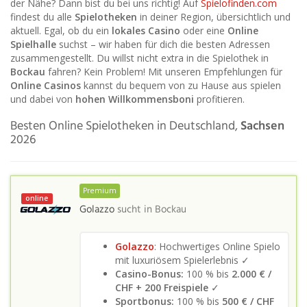
der Nähe? Dann bist du bei uns richtig! Auf
Spielofinden.com
findest du alle
Spielotheken
in deiner Region, übersichtlich und
aktuell. Egal, ob du ein
lokales Casino
oder eine
Online
Spielhalle
suchst – wir haben für dich die besten Adressen
zusammengestellt. Du willst nicht extra in die Spielothek in
Bockau
fahren? Kein Problem! Mit unseren Empfehlungen für
Online Casinos
kannst du bequem von zu Hause aus spielen
und dabei von
hohen Willkommensboni
profitieren.
Besten Online Spielotheken in Deutschland,
Sachsen
2026
Premium
online
Golazzo
sucht in
Bockau
Golazzo
: Hochwertiges Online Spielo
mit luxuriösem Spielerlebnis ✓
Casino-Bonus:
100 % bis
2.000 € /
CHF + 200 Freispiele
✓
Sportbonus:
100 % bis
500 € / CHF