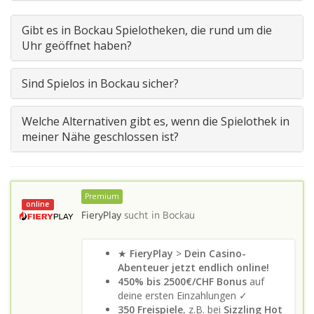
Gibt es in Bockau Spielotheken, die rund um die
Uhr geöffnet haben?
Sind Spielos in Bockau sicher?
Welche Alternativen gibt es, wenn die Spielothek in
meiner Nähe geschlossen ist?
Premium
online
FieryPlay
sucht in
Bockau
★
FieryPlay
>
Dein Casino-
Abenteuer jetzt endlich online!
450% bis 2500€/CHF Bonus
auf
deine ersten Einzahlungen ✓
350 Freispiele
, z.B. bei
Sizzling Hot