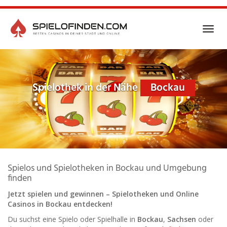
Skip
to
main
Toggl
content
navig
Spielothek in der Nähe
Bockau
Spielos und Spielotheken in Bockau und Umgebung
finden
Jetzt spielen und gewinnen – Spielotheken und Online
Casinos in Bockau entdecken!
Du suchst eine Spielo oder Spielhalle in
Bockau
,
Sachsen
oder