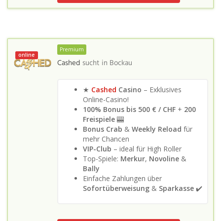
Premium
online
Cashed
sucht in
Bockau
★
Cashed
Casino
– Exklusives
Online-Casino!
100% Bonus bis 500 €
/ CHF
+
200
Freispiele
🎰
Bonus Crab
&
Weekly Reload
für
mehr Chancen
VIP-Club
– ideal für High Roller
Top-Spiele:
Merkur
,
Novoline
&
Bally
Einfache Zahlungen über
Sofortüberweisung
&
Sparkasse
✔️