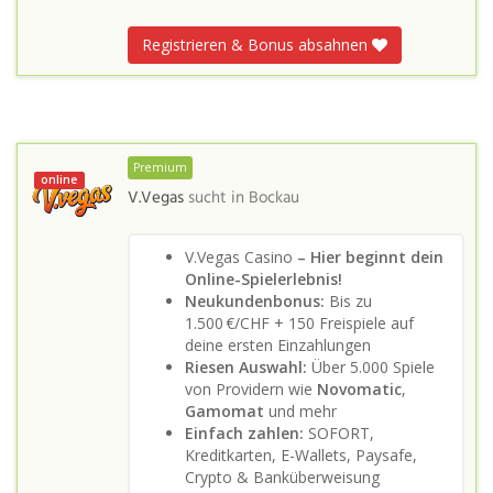
Registrieren & Bonus absahnen
Premium
online
V.Vegas
sucht in
Bockau
V.Vegas Casino
– Hier beginnt dein
Online-Spielerlebnis!
Neukundenbonus:
Bis zu
1.500 €/CHF + 150 Freispiele auf
deine ersten Einzahlungen
Riesen Auswahl:
Über 5.000 Spiele
von Providern wie
Novomatic
,
Gamomat
und mehr
Einfach zahlen:
SOFORT,
Kreditkarten, E-Wallets, Paysafe,
Crypto & Banküberweisung