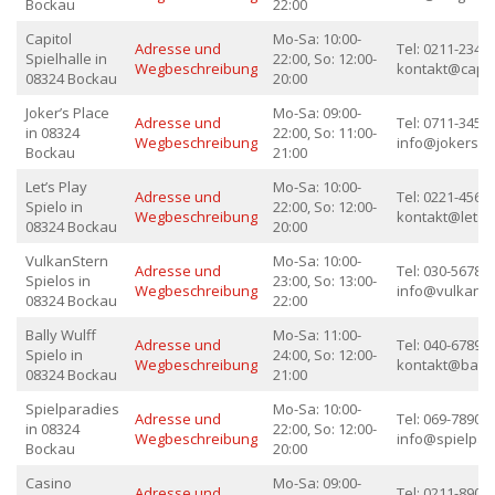
Bockau
22:00
Capitol
Mo-Sa: 10:00-
Adresse und
Tel: 0211-23456
Spielhalle in
22:00, So: 12:00-
Wegbeschreibung
kontakt@capit
08324 Bockau
20:00
Joker’s Place
Mo-Sa: 09:00-
Adresse und
Tel: 0711-34567
in 08324
22:00, So: 11:00-
Wegbeschreibung
info@jokerspl
Bockau
21:00
Let’s Play
Mo-Sa: 10:00-
Adresse und
Tel: 0221-45678
Spielo in
22:00, So: 12:00-
Wegbeschreibung
kontakt@letsp
08324 Bockau
20:00
VulkanStern
Mo-Sa: 10:00-
Adresse und
Tel: 030-567890
Spielos in
23:00, So: 13:00-
Wegbeschreibung
info@vulkanst
08324 Bockau
22:00
Bally Wulff
Mo-Sa: 11:00-
Adresse und
Tel: 040-678901
Spielo in
24:00, So: 12:00-
Wegbeschreibung
kontakt@bally
08324 Bockau
21:00
Spielparadies
Mo-Sa: 10:00-
Adresse und
Tel: 069-789012
in 08324
22:00, So: 12:00-
Wegbeschreibung
info@spielpar
Bockau
20:00
Casino
Mo-Sa: 09:00-
Adresse und
Tel: 0211-89012