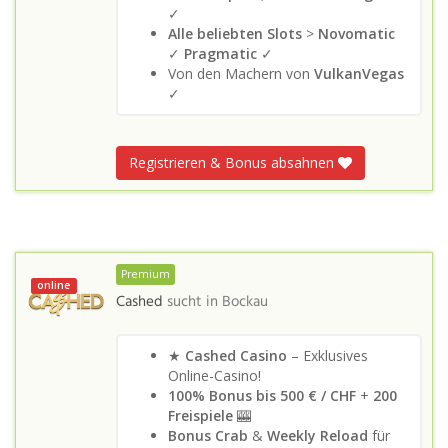
✓
Alle beliebten Slots
>
Novomatic
✓
Pragmatic
✓
Von den Machern von
VulkanVegas
✓
Registrieren & Bonus absahnen
Premium
online
Cashed
sucht in
Bockau
★
Cashed Casino
– Exklusives
Online-Casino!
100% Bonus bis 500 €
/ CHF
+
200
Freispiele
🎰
Bonus Crab
&
Weekly Reload
für