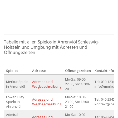
Tabelle mit allen Spielos in Ahrenviöl Schleswig-
Holstein und Umgbung mit Adressen und
Öffnungezeiten
Spielos
Adresse
Öffnungszeiten
Kontaktinfor
Mo-Sa: 09:00-
Merkur Spielo
Adresse und
Tel: 030-123456
22:00, So: 10:00-
in Ahrenviöl
Wegbeschreibung
info@merkur.
20:00
Löwen Play
Mo-Sa: 10:00-
Adresse und
Tel: 040-234567
Spielo in
23:00, So: 12:00-
Wegbeschreibung
kontakt@loew
Ahrenviöl
21:00
Admiral
Mo-Sa: 10:00-
Adresse und
Tel: 069-345678