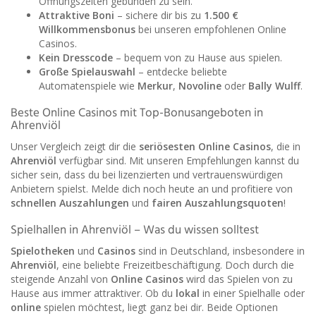
Öffnungszeiten gebunden zu sein.
Attraktive Boni
– sichere dir bis zu
1.500 €
Willkommensbonus
bei unseren empfohlenen Online
Casinos.
Kein Dresscode
– bequem von zu Hause aus spielen.
Große Spielauswahl
– entdecke beliebte
Automatenspiele wie
Merkur
,
Novoline
oder
Bally Wulff
.
Beste Online Casinos mit Top-Bonusangeboten in
Ahrenviöl
Unser Vergleich zeigt dir die
seriösesten Online Casinos
, die in
Ahrenviöl
verfügbar sind. Mit unseren Empfehlungen kannst du
sicher sein, dass du bei lizenzierten und vertrauenswürdigen
Anbietern spielst. Melde dich noch heute an und profitiere von
schnellen Auszahlungen
und
fairen Auszahlungsquoten
!
Spielhallen in Ahrenviöl – Was du wissen solltest
Spielotheken
und
Casinos
sind in Deutschland, insbesondere in
Ahrenviöl
, eine beliebte Freizeitbeschäftigung. Doch durch die
steigende Anzahl von
Online Casinos
wird das Spielen von zu
Hause aus immer attraktiver. Ob du
lokal
in einer Spielhalle oder
online
spielen möchtest, liegt ganz bei dir. Beide Optionen