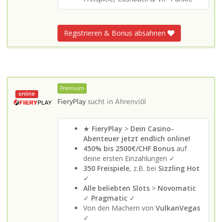
Registrieren & Bonus absahnen
Premium
online
FieryPlay
sucht in
Ahrenviöl
★
FieryPlay
>
Dein Casino-
Abenteuer jetzt endlich online!
450% bis 2500€/CHF Bonus
auf
deine ersten Einzahlungen ✓
350 Freispiele
, z.B. bei
Sizzling Hot
✓
Alle beliebten Slots
>
Novomatic
✓
Pragmatic
✓
Von den Machern von
VulkanVegas
✓