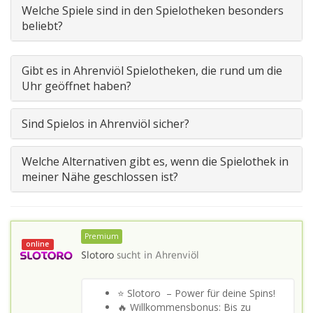
Welche Spiele sind in den Spielotheken besonders
beliebt?
Gibt es in Ahrenviöl Spielotheken, die rund um die
Uhr geöffnet haben?
Sind Spielos in Ahrenviöl sicher?
Welche Alternativen gibt es, wenn die Spielothek in
meiner Nähe geschlossen ist?
Premium
online
Slotoro
sucht in
Ahrenviöl
⭐ Slotoro – Power für deine Spins!
🔥 Willkommensbonus: Bis zu