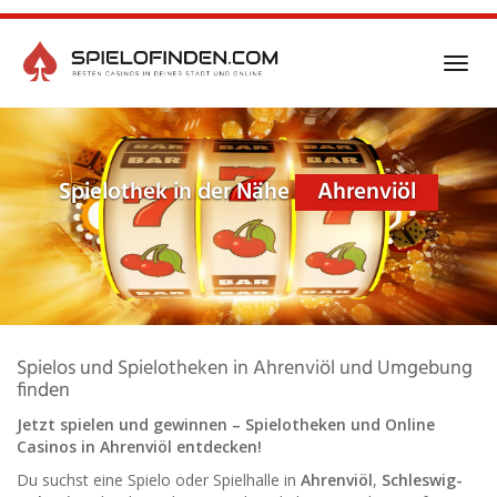
Skip
to
main
Toggl
content
navig
Spielothek in der Nähe
Ahrenviöl
Spielos und Spielotheken in Ahrenviöl und Umgebung
finden
Jetzt spielen und gewinnen – Spielotheken und Online
Casinos in Ahrenviöl entdecken!
Du suchst eine Spielo oder Spielhalle in
Ahrenviöl
,
Schleswig-