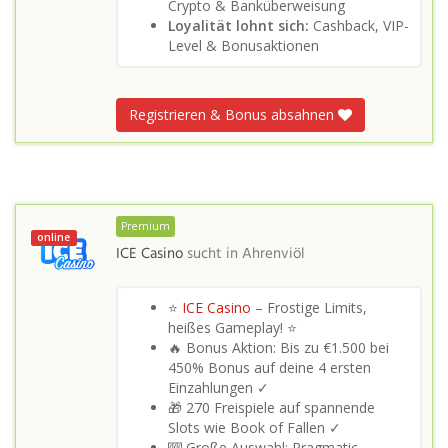
Crypto & Banküberweisung
Loyalität lohnt sich:
Cashback, VIP-
Level & Bonusaktionen
Registrieren & Bonus absahnen
Premium
online
ICE Casino
sucht in
Ahrenviöl
⭐
ICE Casino
– Frostige Limits,
heißes Gameplay! ⭐
🔥 Bonus Aktion: Bis zu €1.500 bei
450% Bonus auf deine 4 ersten
Einzahlungen ✓
🎁 270 Freispiele auf spannende
Slots wie Book of Fallen ✓
🎰 Große Auswahl: Pragmatic,