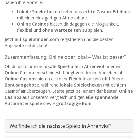
haben ihre Vorteile.
Lokale Spielotheken
bieten das
echte Casino-Erlebnis
mit einer einzigartigen Atmosphäre.
Online Casinos
bieten dir dagegen die Möglichkeit,
flexibel
und
ohne Wartezeiten
zu spielen.
Jetzt auf
spielofinden.com
registrieren und die besten
Angebote entdecken!
Zusammenfassung: Online oder lokal – Was ist besser?
Ob du dich für eine
lokale Spielhalle
in
Ahrenviöl
oder ein
Online Casino
entscheidest, hängt von deinen Vorlieben ab.
Online Casinos
bieten dir mehr
Flexibilität
und oft höhere
Bonusangebote
, während
lokale Spielotheken
mit echtem
Casinoflair überzeugen. Starte jetzt bei einem der besten
Online
Casinos
aus unserem Vergleich und genieße
spannende
Automatenspiele
sowie
großzügige Boni
!
Wo finde ich die nächste Spielo in Ahrenviöl?