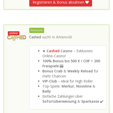
Registrieren & Bonus absahnen
Premium
online
Cashed
sucht in
Ahrenviöl
★
Cashed
Casino
– Exklusives
Online-Casino!
100% Bonus bis 500 €
/ CHF
+
200
Freispiele
🎰
Bonus Crab
&
Weekly Reload
für
mehr Chancen
VIP-Club
– ideal für High Roller
Top-Spiele:
Merkur
,
Novoline
&
Bally
Einfache Zahlungen über
Sofortüberweisung
&
Sparkasse
✔️