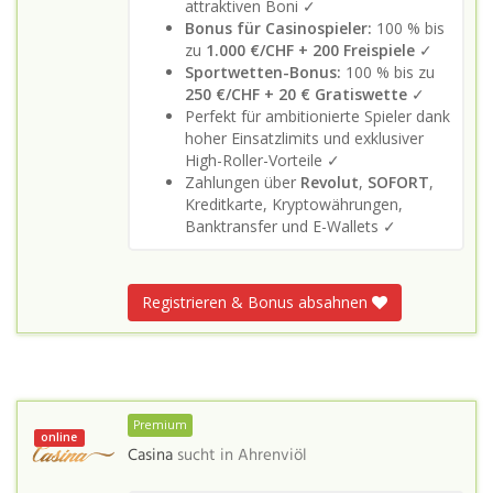
attraktiven Boni ✓
Bonus für Casinospieler:
100 % bis
zu
1.000 €/CHF + 200 Freispiele
✓
Sportwetten-Bonus:
100 % bis zu
250 €/CHF + 20 € Gratiswette
✓
Perfekt für ambitionierte Spieler dank
hoher Einsatzlimits und exklusiver
High-Roller-Vorteile ✓
Zahlungen über
Revolut
,
SOFORT
,
Kreditkarte, Kryptowährungen,
Banktransfer und E-Wallets ✓
Registrieren & Bonus absahnen
Premium
online
Casina
sucht in
Ahrenviöl