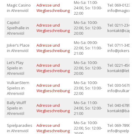
Mo-Sa: 11:00-
Magic Casino
Adresse und
Tel: 069-012345
24:00, So: 13:00-
in Ahrenviöl
Wegbeschreibung
info@magiccas
22:00
Capitol
Mo-Sa: 10:00-
Adresse und
Tel: 0211-23456
Spielhalle in
22:00, So: 12:00-
Wegbeschreibung
kontakt@capit
Ahrenviöl
20:00
Mo-Sa: 09:00-
Joker’s Place
Adresse und
Tel: 0711-34567
22:00, So: 11:00-
in Ahrenviöl
Wegbeschreibung
info@jokerspl
21:00
Let’s Play
Mo-Sa: 10:00-
Adresse und
Tel: 0221-45678
Spielo in
22:00, So: 12:00-
Wegbeschreibung
kontakt@letsp
Ahrenviöl
20:00
VulkanStern
Mo-Sa: 10:00-
Adresse und
Tel: 030-567890
Spielos in
23:00, So: 13:00-
Wegbeschreibung
info@vulkanst
Ahrenviöl
22:00
Bally Wulff
Mo-Sa: 11:00-
Adresse und
Tel: 040-678901
Spielo in
24:00, So: 12:00-
Wegbeschreibung
kontakt@bally
Ahrenviöl
21:00
Mo-Sa: 10:00-
Spielparadies
Adresse und
Tel: 069-789012
22:00, So: 12:00-
in Ahrenviöl
Wegbeschreibung
info@spielpar
20:00