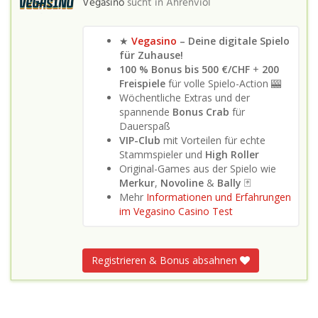
Vegasino
sucht in
Ahrenviöl
★
Vegasino
– Deine digitale Spielo
für Zuhause!
100 % Bonus bis 500 €/CHF
+
200
Freispiele
für volle Spielo-Action 🎰
Wöchentliche Extras und der
spannende
Bonus Crab
für
Dauerspaß
VIP-Club
mit Vorteilen für echte
Stammspieler und
High Roller
Original-Games aus der Spielo wie
Merkur
,
Novoline
&
Bally
🃏
Mehr
Informationen und Erfahrungen
im Vegasino Casino Test
Registrieren & Bonus absahnen