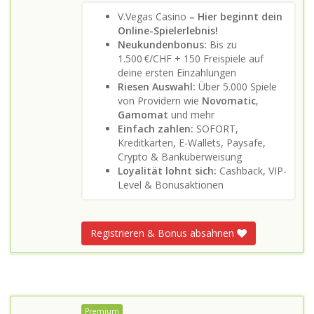
V.Vegas Casino
– Hier beginnt dein
Online-Spielerlebnis!
Neukundenbonus:
Bis zu
1.500 €/CHF + 150 Freispiele auf
deine ersten Einzahlungen
Riesen Auswahl:
Über 5.000 Spiele
von Providern wie
Novomatic
,
Gamomat
und mehr
Einfach zahlen:
SOFORT,
Kreditkarten, E-Wallets, Paysafe,
Crypto & Banküberweisung
Loyalität lohnt sich:
Cashback, VIP-
Level & Bonusaktionen
Registrieren & Bonus absahnen
Premium