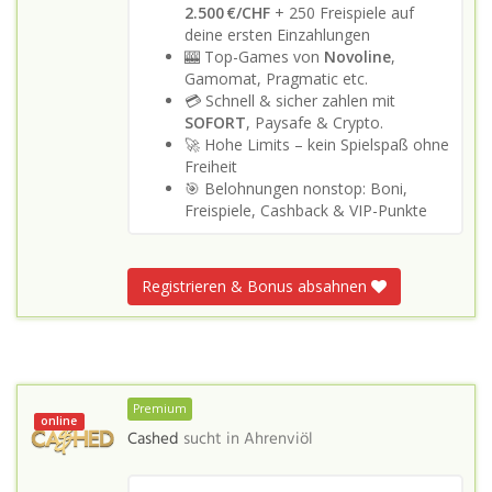
2.500 €/CHF
+ 250 Freispiele auf
deine ersten Einzahlungen
🎰 Top-Games von
Novoline
,
Gamomat, Pragmatic etc.
💳 Schnell & sicher zahlen mit
SOFORT
, Paysafe & Crypto.
🚀 Hohe Limits – kein Spielspaß ohne
Freiheit
🎯 Belohnungen nonstop: Boni,
Freispiele, Cashback & VIP-Punkte
Registrieren & Bonus absahnen
Premium
online
Cashed
sucht in
Ahrenviöl