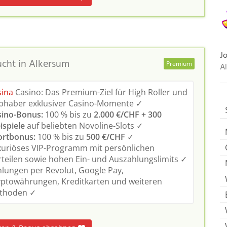
J
ucht in
Alkersum
Premium
A
sina
Casino: Das Premium-Ziel für High Roller und
ebhaber exklusiver Casino-Momente ✓
sino-Bonus:
100 % bis zu
2.000 €/CHF + 300
ispiele
auf beliebten Novoline-Slots ✓
ortbonus:
100 % bis zu
500 €/CHF
✓
xuriöses VIP-Programm mit persönlichen
teilen sowie hohen Ein- und Auszahlungslimits ✓
lungen per Revolut, Google Pay,
yptowährungen, Kreditkarten und weiteren
thoden ✓