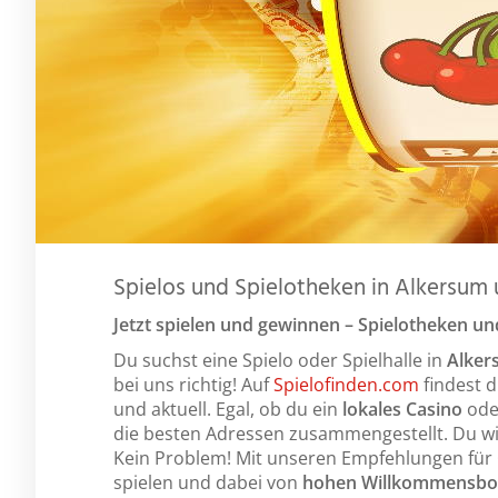
Spielos und Spielotheken in Alkersu
Jetzt spielen und gewinnen – Spielotheken u
Du suchst eine Spielo oder Spielhalle in
Alker
bei uns richtig! Auf
Spielofinden.com
findest d
und aktuell. Egal, ob du ein
lokales Casino
ode
die besten Adressen zusammengestellt. Du will
Kein Problem! Mit unseren Empfehlungen für
spielen und dabei von
hohen Willkommensbo