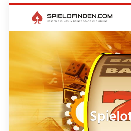
Skip
to
main
content
Spielo