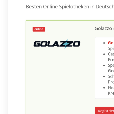
Besten Online Spielotheken in Deutsc
Golazzo
online
Go
Spi
Ca
Fre
Sp
Gr
Sch
Pro
Fle
Kre
Registri