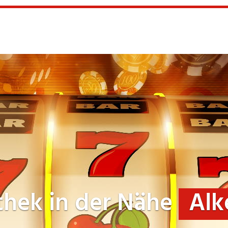
thek in der Nähe
Alk