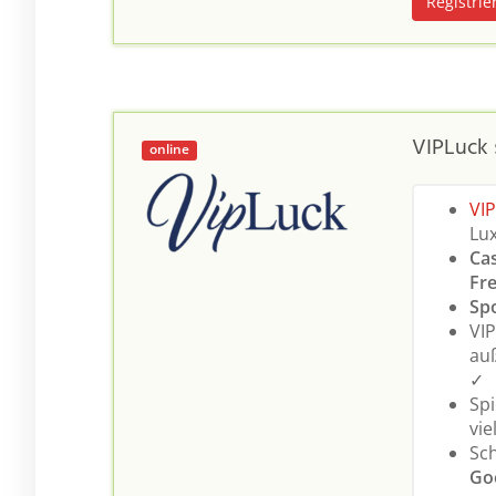
Registri
VIPLuck
online
VI
Lu
Ca
Fre
Sp
VIP
au
✓
Sp
vie
Sc
Go