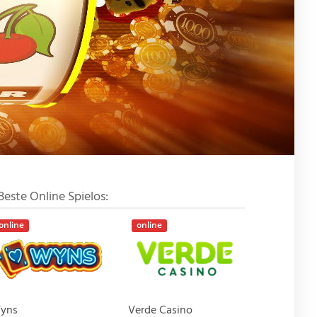
Beste Online Spielos:
online
online
yns
Verde Casino