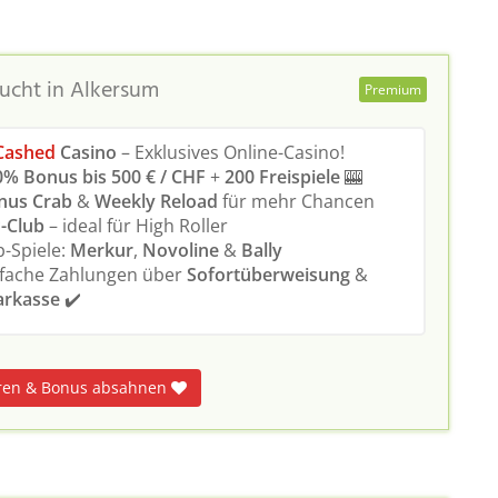
ucht in
Alkersum
Premium
Cashed
Casino
– Exklusives Online-Casino!
0% Bonus bis 500 €
/ CHF
+
200 Freispiele
🎰
nus Crab
&
Weekly Reload
für mehr Chancen
-Club
– ideal für High Roller
-Spiele:
Merkur
,
Novoline
&
Bally
nfache Zahlungen über
Sofortüberweisung
&
arkasse
✔️
eren & Bonus absahnen