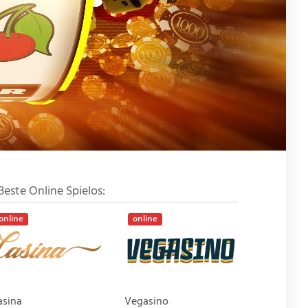
Beste Online Spielos:
online
online
asina
Vegasino