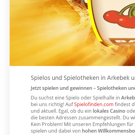
Spielos und Spielotheken in Arkebek
Jetzt spielen und gewinnen – Spielotheken un
Du suchst eine Spielo oder Spielhalle in
Arkeb
bei uns richtig! Auf
Spielofinden.com
findest d
und aktuell. Egal, ob du ein
lokales Casino
ode
die besten Adressen zusammengestellt. Du will
Kein Problem! Mit unseren Empfehlungen für
spielen und dabei von
hohen Willkommensbo