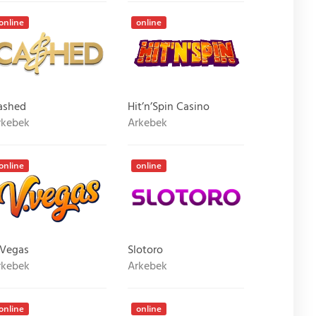
online
online
ashed
Hit’n’Spin Casino
rkebek
Arkebek
online
online
.Vegas
Slotoro
rkebek
Arkebek
online
online