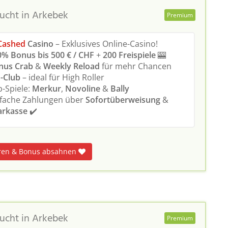
ucht in
Arkebek
Premium
Cashed
Casino
– Exklusives Online-Casino!
0% Bonus bis 500 €
/ CHF
+
200 Freispiele
🎰
nus Crab
&
Weekly Reload
für mehr Chancen
-Club
– ideal für High Roller
-Spiele:
Merkur
,
Novoline
&
Bally
nfache Zahlungen über
Sofortüberweisung
&
arkasse
✔️
eren & Bonus absahnen
ucht in
Arkebek
Premium