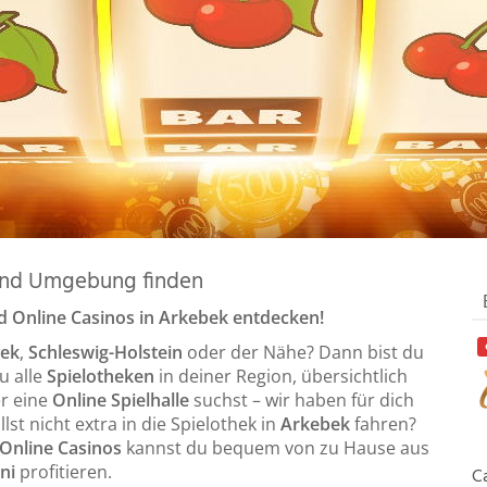
 und Umgebung finden
d Online Casinos in Arkebek entdecken!
ek
,
Schleswig-Holstein
oder der Nähe? Dann bist du
u alle
Spielotheken
in deiner Region, übersichtlich
r eine
Online Spielhalle
suchst – wir haben für dich
st nicht extra in die Spielothek in
Arkebek
fahren?
Online Casinos
kannst du bequem von zu Hause aus
ni
profitieren.
C