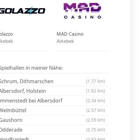
olazzo
MAD Casino
rkebek
Arkebek
Spielhallen in meiner Nähe:
Schrum, Dithmarschen
(1.77 km)
Albersdorf, Holstein
(1.82 km)
Immenstedt bei Albersdorf
(2.34 km)
Welmbüttel
(2.57 km)
Gaushorn
(2.59 km)
Odderade
(2.75 km)
Nordhastedt
(2.83 km)