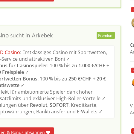
ino
sucht in
Arkebek
Premium
C
A
D Casino
: Erstklassiges Casino mit Sportwetten,
-Service und attraktiven Boni ✓
us für Casinospieler:
100 % bis zu
1.000 €/CHF +
 Freispiele
✓
ortwetten-Bonus:
100 % bis zu
250 €/CHF + 20 €
atiswette
✓
fekt für ambitionierte Spieler dank hoher
satzlimits und exklusiver High-Roller-Vorteile ✓
hlungen über
Revolut
,
SOFORT
, Kreditkarte,
V
yptowährungen, Banktransfer und E-Wallets ✓
A
eren & Bonus absahnen