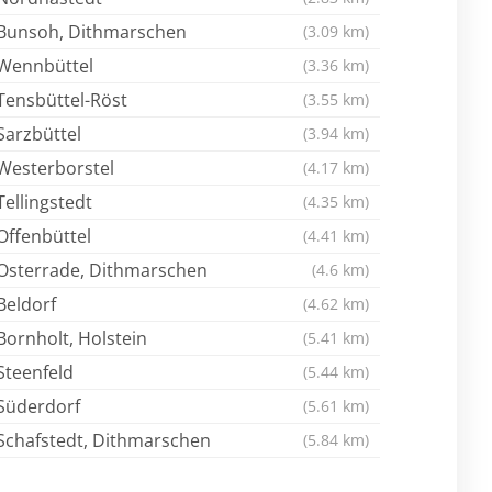
Bunsoh, Dithmarschen
(3.09 km)
Wennbüttel
(3.36 km)
Tensbüttel-Röst
(3.55 km)
Sarzbüttel
(3.94 km)
Westerborstel
(4.17 km)
Tellingstedt
(4.35 km)
Offenbüttel
(4.41 km)
Osterrade, Dithmarschen
(4.6 km)
Beldorf
(4.62 km)
Bornholt, Holstein
(5.41 km)
Steenfeld
(5.44 km)
Süderdorf
(5.61 km)
Schafstedt, Dithmarschen
(5.84 km)