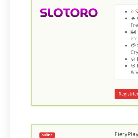
⭐
S
🔥
Fre
🎰
etc
💳 
Cry
🚀 
🎯 
& 
Registri
FieryPla
online