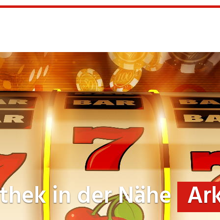
othek in der Nähe
Ar