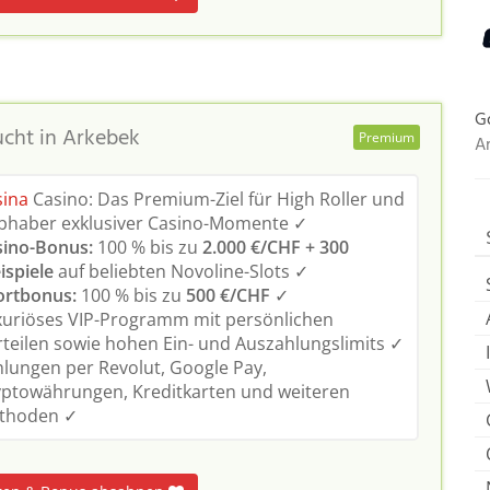
G
ucht in
Arkebek
Premium
A
sina
Casino: Das Premium-Ziel für High Roller und
ebhaber exklusiver Casino-Momente ✓
sino-Bonus:
100 % bis zu
2.000 €/CHF + 300
ispiele
auf beliebten Novoline-Slots ✓
ortbonus:
100 % bis zu
500 €/CHF
✓
xuriöses VIP-Programm mit persönlichen
teilen sowie hohen Ein- und Auszahlungslimits ✓
lungen per Revolut, Google Pay,
yptowährungen, Kreditkarten und weiteren
thoden ✓