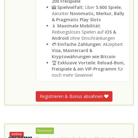
200 Freispiele
🎰
Spielvielfalt
: Über
5.600 Spiele
,
darunter
Novomatic, Merkur, Bally
& Pragmatic Play Slots
📱
Maximale Mobilität
:
Reibungsloses Spielen auf
iOS &
Android
ohne Einschränkungen
💳
Einfache Zahlungen
: Akzeptiert
Visa, Mastercard &
Kryptowährungen wie Bitcoin
🏆
Exklusive Vorteile
:
Reload-Boni,
Freispiele & ein VIP-Programm
für
noch mehr Gewinne!
Registrieren & Bonus absahnen
Premium
online