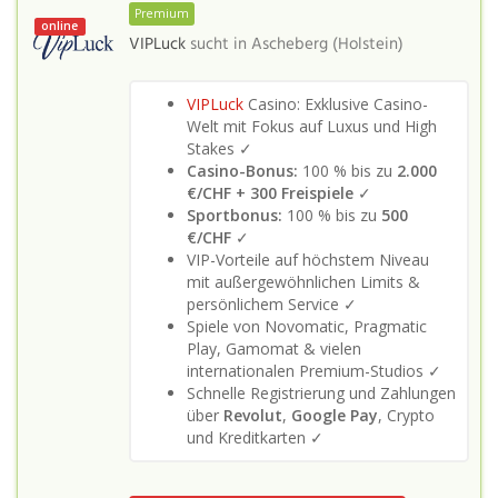
Premium
online
VIPLuck
sucht in
Ascheberg (Holstein)
VIPLuck
Casino: Exklusive Casino-
Welt mit Fokus auf Luxus und High
Stakes ✓
Casino-Bonus:
100 % bis zu
2.000
€/CHF + 300 Freispiele
✓
Sportbonus:
100 % bis zu
500
€/CHF
✓
VIP-Vorteile auf höchstem Niveau
mit außergewöhnlichen Limits &
persönlichem Service ✓
Spiele von Novomatic, Pragmatic
Play, Gamomat & vielen
internationalen Premium-Studios ✓
Schnelle Registrierung und Zahlungen
über
Revolut
,
Google Pay
, Crypto
und Kreditkarten ✓