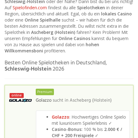
Schleswig-Holstein
oder der Nähe? Dann bist du bei uns richtig!
Auf
Spielofinden.com
findest du alle
Spielotheken
in deiner
Region, übersichtlich und aktuell. Egal, ob du ein
lokales Casino
oder eine
Online Spielhalle
suchst – wir haben für dich die
besten Adressen zusammengestellt. Du willst nicht extra in die
Spielothek in
Ascheberg (Holstein)
fahren? Kein Problem! Mit
unseren Empfehlungen für
Online Casinos
kannst du bequem
von zu Hause aus spielen und dabei von
hohen
Willkommensboni
profitieren.
Besten Online Spielotheken in Deutschland,
Schleswig-Holstein
2026
Premium
online
Golazzo
sucht in
Ascheberg (Holstein)
Golazzo
: Hochwertiges Online Spielo
mit luxuriösem Spielerlebnis ✓
Casino-Bonus:
100 % bis
2.000 € /
CHF + 200 Freispiele
✓