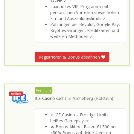
€/CHF
✓
Luxuriöses VIP-Programm mit
persönlichen Vorteilen sowie hohen
Ein- und Auszahlungslimits ✓
Zahlungen per Revolut, Google Pay,
Kryptowährungen, Kreditkarten und
weiteren Methoden ✓
Registrieren & Bonus absahnen
Premium
online
ICE Casino
sucht in
Ascheberg (Holstein)
⭐ ICE Casino – Frostige Limits,
heißes Gameplay! ⭐
🔥 Bonus Aktion: Bis zu €1.500 bei
450% Bonus auf deine 4 ersten