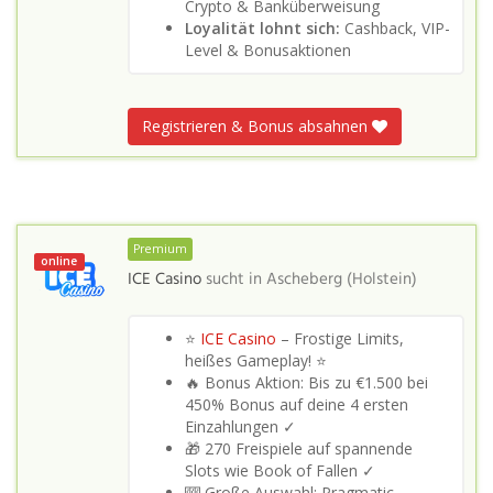
Crypto & Banküberweisung
Loyalität lohnt sich:
Cashback, VIP-
Level & Bonusaktionen
Registrieren & Bonus absahnen
Premium
online
ICE Casino
sucht in
Ascheberg (Holstein)
⭐
ICE Casino
– Frostige Limits,
heißes Gameplay! ⭐
🔥 Bonus Aktion: Bis zu €1.500 bei
450% Bonus auf deine 4 ersten
Einzahlungen ✓
🎁 270 Freispiele auf spannende
Slots wie Book of Fallen ✓
🎰 Große Auswahl: Pragmatic,