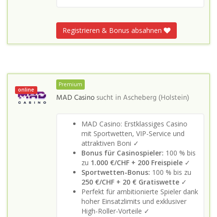
Registrieren & Bonus absahnen
Premium
online
MAD Casino
sucht in
Ascheberg (Holstein)
MAD Casino: Erstklassiges Casino
mit Sportwetten, VIP-Service und
attraktiven Boni ✓
Bonus für Casinospieler:
100 % bis
zu
1.000 €/CHF + 200 Freispiele
✓
Sportwetten-Bonus:
100 % bis zu
250 €/CHF + 20 € Gratiswette
✓
Perfekt für ambitionierte Spieler dank
hoher Einsatzlimits und exklusiver
High-Roller-Vorteile ✓