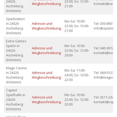
24326
23:00, So: 12:00-
Wegbeschreibung
kontakt@vega
Ascheberg
21:00
(Holstein)
Spielstation
Mo-Sa: 10:00-
in 24326
Adresse und
Tel: 030-890123
22:00, So: 13:00-
Ascheberg
Wegbeschreibung
info@spielstat
21:00
(Holstein)
Extra Games
Spielo in
Mo-Sa: 10:00-
Adresse und
Tel: 040-901234
24326
23:00, So: 12:00-
Wegbeschreibung
kontakt@extr
Ascheberg
20:00
(Holstein)
Magic Casino
Mo-Sa: 11:00-
in 24326
Adresse und
Tel: 069-012345
24:00, So: 13:00-
Ascheberg
Wegbeschreibung
info@magiccas
22:00
(Holstein)
Capitol
Spielhalle in
Mo-Sa: 10:00-
Adresse und
Tel: 0211-23456
24326
22:00, So: 12:00-
Wegbeschreibung
kontakt@capit
Ascheberg
20:00
(Holstein)