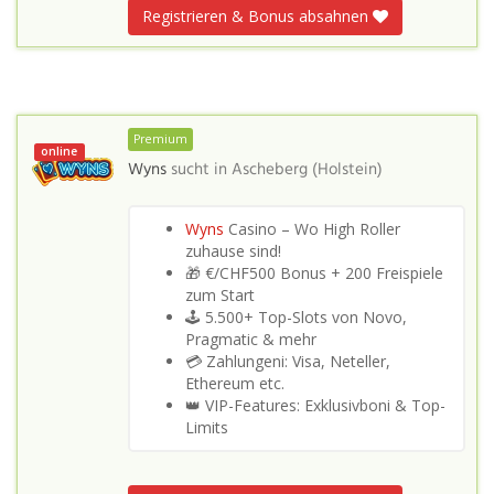
Registrieren & Bonus absahnen
Premium
online
Wyns
sucht in
Ascheberg (Holstein)
Wyns
Casino – Wo High Roller
zuhause sind!
🎁 €/CHF500 Bonus + 200 Freispiele
zum Start
🕹️ 5.500+ Top-Slots von Novo,
Pragmatic & mehr
💳 Zahlungeni: Visa, Neteller,
Ethereum etc.
👑 VIP-Features: Exklusivboni & Top-
Limits