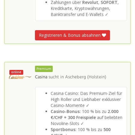
Zahlungen über
Revolut
,
SOFORT
,
Kreditkarte, Kryptowährungen,
Banktransfer und E-Wallets ✓
Registrieren & Bonus absahnen
Premium
online
Casina
sucht in
Ascheberg (Holstein)
Casina Casino: Das Premium-Ziel für
High Roller und Liebhaber exklusiver
Casino-Momente ✓
Casino-Bonus:
100 % bis zu
2.000
€/CHF + 300 Freispiele
auf beliebten
Novoline-Slots ✓
Sportbonus:
100 % bis zu
500