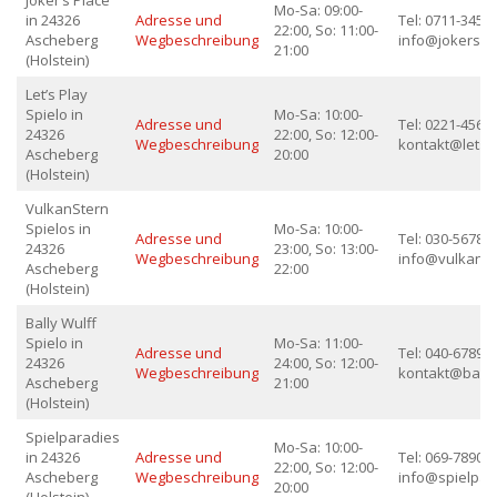
Joker’s Place
Mo-Sa: 09:00-
in 24326
Adresse und
Tel: 0711-34567
22:00, So: 11:00-
Ascheberg
Wegbeschreibung
info@jokerspl
21:00
(Holstein)
Let’s Play
Spielo in
Mo-Sa: 10:00-
Adresse und
Tel: 0221-45678
24326
22:00, So: 12:00-
Wegbeschreibung
kontakt@letsp
Ascheberg
20:00
(Holstein)
VulkanStern
Spielos in
Mo-Sa: 10:00-
Adresse und
Tel: 030-567890
24326
23:00, So: 13:00-
Wegbeschreibung
info@vulkanst
Ascheberg
22:00
(Holstein)
Bally Wulff
Spielo in
Mo-Sa: 11:00-
Adresse und
Tel: 040-678901
24326
24:00, So: 12:00-
Wegbeschreibung
kontakt@bally
Ascheberg
21:00
(Holstein)
Spielparadies
Mo-Sa: 10:00-
in 24326
Adresse und
Tel: 069-789012
22:00, So: 12:00-
Ascheberg
Wegbeschreibung
info@spielpar
20:00