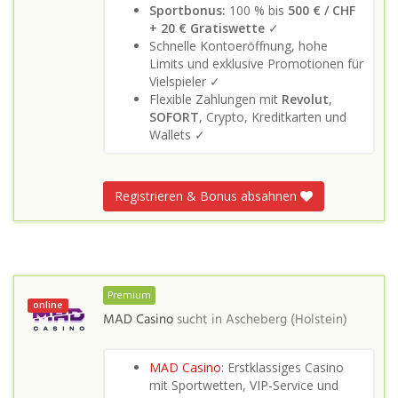
Sportbonus:
100 % bis
500 € / CHF
+ 20 € Gratiswette
✓
Schnelle Kontoeröffnung, hohe
Limits und exklusive Promotionen für
Vielspieler ✓
Flexible Zahlungen mit
Revolut
,
SOFORT
, Crypto, Kreditkarten und
Wallets ✓
Registrieren & Bonus absahnen
Premium
online
MAD Casino
sucht in
Ascheberg (Holstein)
MAD Casino
: Erstklassiges Casino
mit Sportwetten, VIP-Service und