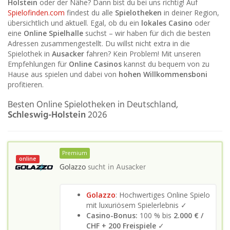
Holstein
oder der Nähe? Dann bist du bei uns richtig! Auf
Spielofinden.com
findest du alle
Spielotheken
in deiner Region,
übersichtlich und aktuell. Egal, ob du ein
lokales Casino
oder
eine
Online Spielhalle
suchst – wir haben für dich die besten
Adressen zusammengestellt. Du willst nicht extra in die
Spielothek in
Ausacker
fahren? Kein Problem! Mit unseren
Empfehlungen für
Online Casinos
kannst du bequem von zu
Hause aus spielen und dabei von
hohen Willkommensboni
profitieren.
Besten Online Spielotheken in Deutschland,
Schleswig-Holstein
2026
Premium
online
Golazzo
sucht in
Ausacker
Golazzo
: Hochwertiges Online Spielo
mit luxuriösem Spielerlebnis ✓
Casino-Bonus:
100 % bis
2.000 € /
CHF + 200 Freispiele
✓