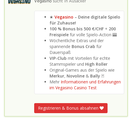
Vegasino
sucht in
Ausacker
★
Vegasino
– Deine digitale Spielo
für Zuhause!
100 % Bonus bis 500 €/CHF
+
200
Freispiele
für volle Spielo-Action 🎰
Wöchentliche Extras und der
spannende
Bonus Crab
für
Dauerspaß
VIP-Club
mit Vorteilen für echte
Stammspieler und
High Roller
Original-Games aus der Spielo wie
Merkur
,
Novoline
&
Bally
🃏
Mehr
Informationen und Erfahrungen
im Vegasino Casino Test
Registrieren & Bonus absahnen