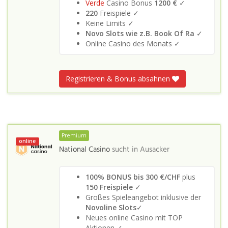
Verde
Casino Bonus
1200 €
✓
220
Freispiele ✓
Keine Limits ✓
Novo Slots wie z.B. Book Of Ra
✓
Online Casino des Monats ✓
Registrieren & Bonus absahnen
Premium
online
National Casino
sucht in
Ausacker
100% BONUS bis 300 €/CHF
plus
150 Freispiele
✓
Großes Spieleangebot inklusive der
Novoline Slots
✓
Neues online Casino mit TOP
Aktionen ✓