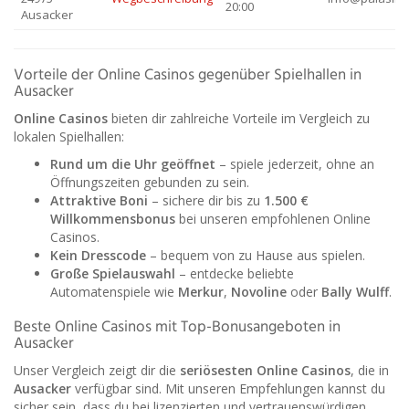
20:00
Ausacker
Vorteile der Online Casinos gegenüber Spielhallen in
Ausacker
Online Casinos
bieten dir zahlreiche Vorteile im Vergleich zu
lokalen Spielhallen:
Rund um die Uhr geöffnet
– spiele jederzeit, ohne an
Öffnungszeiten gebunden zu sein.
Attraktive Boni
– sichere dir bis zu
1.500 €
Willkommensbonus
bei unseren empfohlenen Online
Casinos.
Kein Dresscode
– bequem von zu Hause aus spielen.
Große Spielauswahl
– entdecke beliebte
Automatenspiele wie
Merkur
,
Novoline
oder
Bally Wulff
.
Beste Online Casinos mit Top-Bonusangeboten in
Ausacker
Unser Vergleich zeigt dir die
seriösesten Online Casinos
, die in
Ausacker
verfügbar sind. Mit unseren Empfehlungen kannst du
sicher sein, dass du bei lizenzierten und vertrauenswürdigen