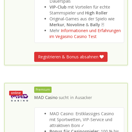
Dauerspaß
VIP-Club
mit Vorteilen für echte
Stammspieler und
High Roller
Original-Games aus der Spielo wie
Merkur
,
Novoline
&
Bally
🃏
Mehr
Informationen und Erfahrungen
im Vegasino Casino Test
Registrieren & Bonus absahnen
Premium
online
MAD Casino
sucht in
Ausacker
MAD Casino: Erstklassiges Casino
mit Sportwetten, VIP-Service und
attraktiven Boni ✓
Bonus für Casinospieler:
100 % bis