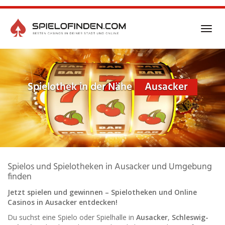
Skip
to
main
Toggl
content
navig
Spielothek in der Nähe
Ausacker
Spielos und Spielotheken in Ausacker und Umgebung
finden
Jetzt spielen und gewinnen – Spielotheken und Online
Casinos in Ausacker entdecken!
Du suchst eine Spielo oder Spielhalle in
Ausacker
,
Schleswig-