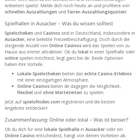
Anbietern spielst. Melde dich noch heute an und profitiere von
schnellen Auszahlungen
und
fairen Auszahlungsquoten
!
Spielhallen in Ausacker – Was du wissen solltest
Spielotheken
und
Casinos
sind in Deutschland, insbesondere in
Ausacker
, eine beliebte Freizeitbeschäftigung. Doch durch die
steigende Anzahl von
Online Casinos
wird das Spielen von zu
Hause aus immer attraktiver. Ob du
lokal
in einer Spielhalle oder
online
spielen möchtest, liegt ganz bei dir. Beide Optionen
haben ihre Vorteile.
Lokale Spielotheken
bieten das
echte Casino-Erlebnis
mit einer einzigartigen Atmosphäre.
Online Casinos
bieten dir dagegen die Möglichkeit,
flexibel
und
ohne Wartezeiten
zu spielen.
Jetzt auf
spielofinden.com
registrieren und die besten
Angebote entdecken!
Zusammenfassung: Online oder lokal – Was ist besser?
Ob du dich für eine
lokale Spielhalle
in
Ausacker
oder ein
Online Casino
entscheidest, hängt von deinen Vorlieben ab.