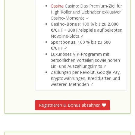
Casina
Casino: Das Premium-Ziel für
High Roller und Liebhaber exklusiver
Casino-Momente ✓
Casino-Bonus:
100 % bis zu
2.000
€/CHF + 300 Freispiele
auf beliebten
Novoline-Slots ✓
Sportbonus:
100 % bis zu
500
€/CHF
✓
Luxuriöses VIP-Programm mit
persönlichen Vorteilen sowie hohen
Ein- und Auszahlungslimits ✓
Zahlungen per Revolut, Google Pay,
Kryptowährungen, Kreditkarten und
weiteren Methoden ✓
Registrieren & Bonus absahnen