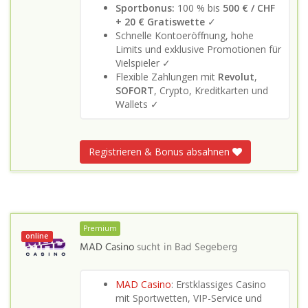
Sportbonus:
100 % bis
500 € / CHF
+ 20 € Gratiswette
✓
Schnelle Kontoeröffnung, hohe
Limits und exklusive Promotionen für
Vielspieler ✓
Flexible Zahlungen mit
Revolut
,
SOFORT
, Crypto, Kreditkarten und
Wallets ✓
Registrieren & Bonus absahnen
Premium
online
MAD Casino
sucht in
Bad Segeberg
MAD Casino
: Erstklassiges Casino
mit Sportwetten, VIP-Service und