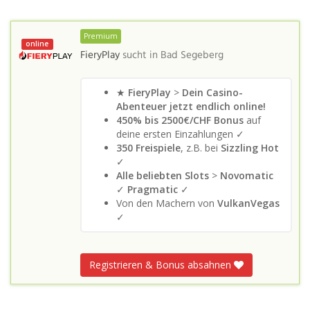
Premium
online
FieryPlay
sucht in
Bad Segeberg
★
FieryPlay
>
Dein Casino-
Abenteuer jetzt endlich online!
450% bis 2500€/CHF Bonus
auf
deine ersten Einzahlungen ✓
350 Freispiele
, z.B. bei
Sizzling Hot
✓
Alle beliebten Slots
>
Novomatic
✓
Pragmatic
✓
Von den Machern von
VulkanVegas
✓
Registrieren & Bonus absahnen