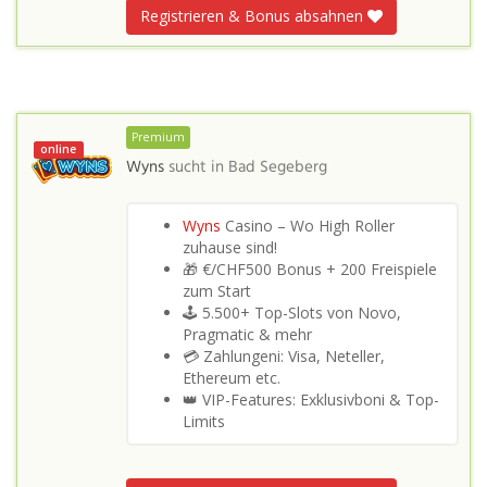
Registrieren & Bonus absahnen
Premium
online
Wyns
sucht in
Bad Segeberg
Wyns
Casino – Wo High Roller
zuhause sind!
🎁 €/CHF500 Bonus + 200 Freispiele
zum Start
🕹️ 5.500+ Top-Slots von Novo,
Pragmatic & mehr
💳 Zahlungeni: Visa, Neteller,
Ethereum etc.
👑 VIP-Features: Exklusivboni & Top-
Limits