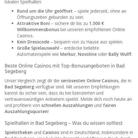
lokalen Spielhallen:
Rund um die Uhr geöffnet
– spiele jederzeit, ohne an
Öffnungszeiten gebunden zu sein.
Attraktive Boni
– sichere dir bis zu
1.500 €
Willkommensbonus
bei unseren empfohlenen Online
Casinos.
Kein Dresscode
– bequem von zu Hause aus spielen.
Große Spielauswahl
– entdecke beliebte
Automatenspiele wie
Merkur
,
Novoline
oder
Bally Wulff
.
Beste Online Casinos mit Top-Bonusangeboten in Bad
Segeberg
Unser Vergleich zeigt dir die
seriösesten Online Casinos
, die in
Bad Segeberg
verfügbar sind. Mit unseren Empfehlungen
kannst du sicher sein, dass du bei lizenzierten und
vertrauenswürdigen Anbietern spielst. Melde dich noch heute an
und profitiere von
schnellen Auszahlungen
und
fairen
Auszahlungsquoten
!
Spielhallen in Bad Segeberg – Was du wissen solltest
Spielotheken
und
Casinos
sind in Deutschland, insbesondere in