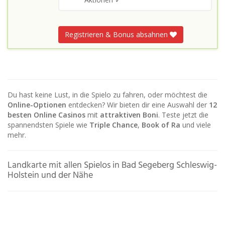
Registrieren & Bonus absahnen
Du hast keine Lust, in die Spielo zu fahren, oder möchtest die
Online-Optionen
entdecken? Wir bieten dir eine Auswahl der
12
besten Online Casinos
mit
attraktiven Boni
. Teste jetzt die
spannendsten Spiele wie
Triple Chance
,
Book of Ra
und viele
mehr.
Landkarte mit allen Spielos in Bad Segeberg Schleswig-
Holstein und der Nähe