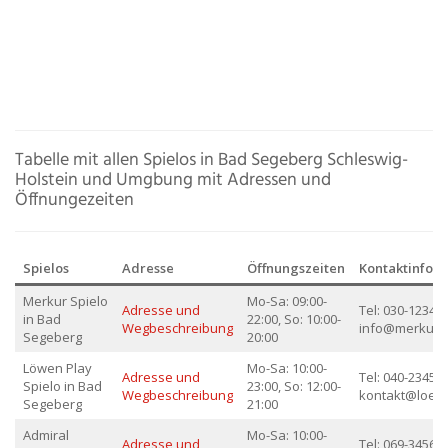
Tabelle mit allen Spielos in Bad Segeberg Schleswig-
Holstein und Umgbung mit Adressen und
Öffnungezeiten
Spielos
Adresse
Öffnungszeiten
Kontaktinfor
Merkur Spielo
Mo-Sa: 09:00-
Adresse und
Tel: 030-123456
in Bad
22:00, So: 10:00-
Wegbeschreibung
info@merkur.
Segeberg
20:00
Löwen Play
Mo-Sa: 10:00-
Adresse und
Tel: 040-234567
Spielo in Bad
23:00, So: 12:00-
Wegbeschreibung
kontakt@loew
Segeberg
21:00
Admiral
Mo-Sa: 10:00-
Adresse und
Tel: 069-345678