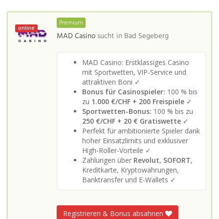
Premium
online
MAD Casino
sucht in
Bad Segeberg
MAD Casino: Erstklassiges Casino
mit Sportwetten, VIP-Service und
attraktiven Boni ✓
Bonus für Casinospieler:
100 % bis
zu
1.000 €/CHF + 200 Freispiele
✓
Sportwetten-Bonus:
100 % bis zu
250 €/CHF + 20 € Gratiswette
✓
Perfekt für ambitionierte Spieler dank
hoher Einsatzlimits und exklusiver
High-Roller-Vorteile ✓
Zahlungen über
Revolut
,
SOFORT
,
Kreditkarte, Kryptowährungen,
Banktransfer und E-Wallets ✓
Registrieren & Bonus absahnen