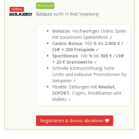
Premium
online
Golazzo
sucht in
Bad Segeberg
Golazzo
: Hochwertiges Online Spielo
mit luxuriösem Spielerlebnis ✓
Casino-Bonus:
100 % bis
2.000 € /
CHF + 200 Freispiele
✓
Sportbonus:
100 % bis
500 € / CHF
+ 20 € Gratiswette
✓
Schnelle Kontoeröffnung, hohe
Limits und exklusive Promotionen für
Vielspieler ✓
Flexible Zahlungen mit
Revolut
,
SOFORT
, Crypto, Kreditkarten und
Wallets ✓
Registrieren & Bonus absahnen