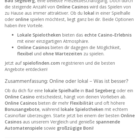
Bad Segeberg
, eine beliebte Freizeitbeschäftigung. Doch durch
die steigende Anzahl von
Online Casinos
wird das Spielen von
zu Hause aus immer attraktiver. Ob du
lokal
in einer Spielhalle
oder
online
spielen möchtest, liegt ganz bei dir. Beide Optionen
haben ihre Vorteile.
Lokale Spielotheken
bieten das
echte Casino-Erlebnis
mit einer einzigartigen Atmosphäre.
Online Casinos
bieten dir dagegen die Möglichkeit,
flexibel
und
ohne Wartezeiten
zu spielen.
Jetzt auf
spielofinden.com
registrieren und die besten
Angebote entdecken!
Zusammenfassung: Online oder lokal – Was ist besser?
Ob du dich für eine
lokale Spielhalle
in
Bad Segeberg
oder ein
Online Casino
entscheidest, hängt von deinen Vorlieben ab.
Online Casinos
bieten dir mehr
Flexibilität
und oft höhere
Bonusangebote
, während
lokale Spielotheken
mit echtem
Casinoflair überzeugen. Starte jetzt bei einem der besten
Online
Casinos
aus unserem Vergleich und genieße
spannende
Automatenspiele
sowie
großzügige Boni
!