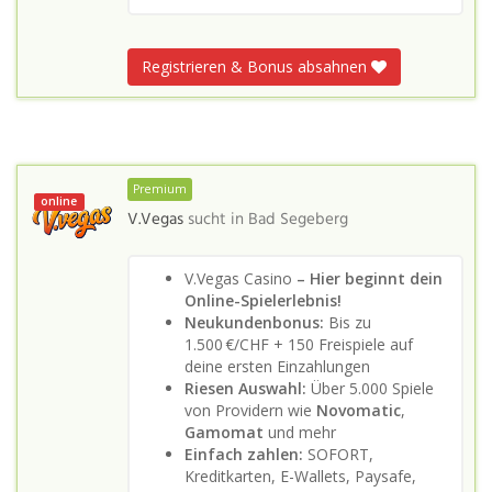
Registrieren & Bonus absahnen
Premium
online
V.Vegas
sucht in
Bad Segeberg
V.Vegas Casino
– Hier beginnt dein
Online-Spielerlebnis!
Neukundenbonus:
Bis zu
1.500 €/CHF + 150 Freispiele auf
deine ersten Einzahlungen
Riesen Auswahl:
Über 5.000 Spiele
von Providern wie
Novomatic
,
Gamomat
und mehr
Einfach zahlen:
SOFORT,
Kreditkarten, E-Wallets, Paysafe,