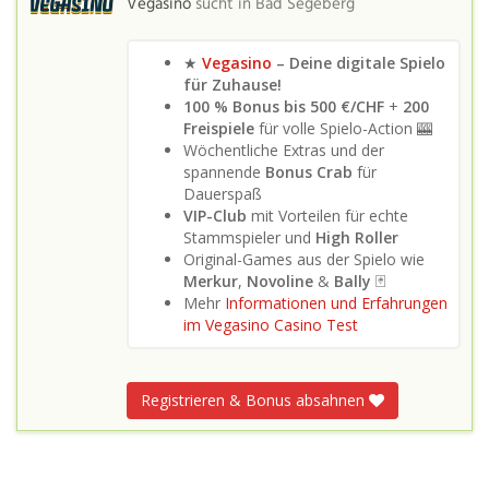
Vegasino
sucht in
Bad Segeberg
★
Vegasino
– Deine digitale Spielo
für Zuhause!
100 % Bonus bis 500 €/CHF
+
200
Freispiele
für volle Spielo-Action 🎰
Wöchentliche Extras und der
spannende
Bonus Crab
für
Dauerspaß
VIP-Club
mit Vorteilen für echte
Stammspieler und
High Roller
Original-Games aus der Spielo wie
Merkur
,
Novoline
&
Bally
🃏
Mehr
Informationen und Erfahrungen
im Vegasino Casino Test
Registrieren & Bonus absahnen