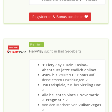
Registrieren & Bonus absahnen
Premium
online
FieryPlay
sucht in
Bad Segeberg
★
FieryPlay
>
Dein Casino-
Abenteuer jetzt endlich online!
450% bis 2500€/CHF Bonus
auf
deine ersten Einzahlungen ✓
350 Freispiele
, z.B. bei
Sizzling Hot
✓
Alle beliebten Slots
>
Novomatic
✓
Pragmatic
✓
Von den Machern von
VulkanVegas
✓