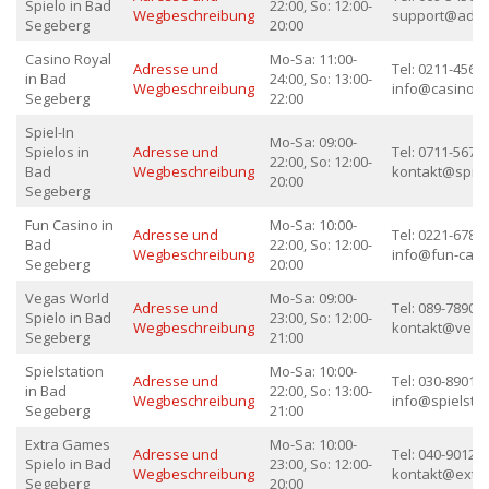
Spielo in Bad
22:00, So: 12:00-
Wegbeschreibung
support@admi
Segeberg
20:00
Casino Royal
Mo-Sa: 11:00-
Adresse und
Tel: 0211-45678
in Bad
24:00, So: 13:00-
Wegbeschreibung
info@casino-r
Segeberg
22:00
Spiel-In
Mo-Sa: 09:00-
Spielos in
Adresse und
Tel: 0711-56789
22:00, So: 12:00-
Bad
Wegbeschreibung
kontakt@spiel-
20:00
Segeberg
Fun Casino in
Mo-Sa: 10:00-
Adresse und
Tel: 0221-67890
Bad
22:00, So: 12:00-
Wegbeschreibung
info@fun-casi
Segeberg
20:00
Vegas World
Mo-Sa: 09:00-
Adresse und
Tel: 089-789012
Spielo in Bad
23:00, So: 12:00-
Wegbeschreibung
kontakt@vega
Segeberg
21:00
Spielstation
Mo-Sa: 10:00-
Adresse und
Tel: 030-890123
in Bad
22:00, So: 13:00-
Wegbeschreibung
info@spielstat
Segeberg
21:00
Extra Games
Mo-Sa: 10:00-
Adresse und
Tel: 040-901234
Spielo in Bad
23:00, So: 12:00-
Wegbeschreibung
kontakt@extr
Segeberg
20:00