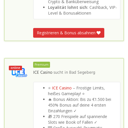
Crypto & Banküberweisung
Loyalität lohnt sich:
Cashback, VIP-
Level & Bonusaktionen
Registrieren & Bonus absahnen
Premium
online
ICE Casino
sucht in
Bad Segeberg
⭐
ICE Casino
– Frostige Limits,
heißes Gameplay! ⭐
🔥 Bonus Aktion: Bis zu €1.500 bei
450% Bonus auf deine 4 ersten
Einzahlungen ✓
🎁 270 Freispiele auf spannende
Slots wie Book of Fallen ✓
🎰 Große Auswahl: Pragmatic,