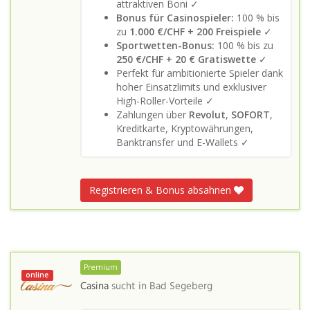
attraktiven Boni ✓
Bonus für Casinospieler:
100 % bis
zu
1.000 €/CHF + 200 Freispiele
✓
Sportwetten-Bonus:
100 % bis zu
250 €/CHF + 20 € Gratiswette
✓
Perfekt für ambitionierte Spieler dank
hoher Einsatzlimits und exklusiver
High-Roller-Vorteile ✓
Zahlungen über
Revolut
,
SOFORT
,
Kreditkarte, Kryptowährungen,
Banktransfer und E-Wallets ✓
Registrieren & Bonus absahnen
Premium
online
Casina
sucht in
Bad Segeberg