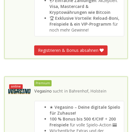
💳
Einfache Zahlungen
: Akzeptiert
Visa, Mastercard &
Kryptowährungen wie Bitcoin
🏆
Exklusive Vorteile
:
Reload-Boni,
Freispiele & ein VIP-Programm
für
noch mehr Gewinne!
Registrieren & Bonus absahnen
Premium
online
Vegasino
sucht in
Bahrenhof, Holstein
★
Vegasino – Deine digitale Spielo
für Zuhause!
100 % Bonus bis 500 €/CHF
+
200
Freispiele
für volle Spielo-Action 🎰
Wöchentliche Extras und der