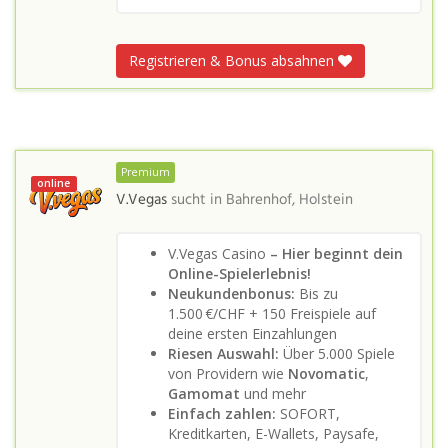
Registrieren & Bonus absahnen
Premium
online
V.Vegas
sucht in
Bahrenhof, Holstein
V.Vegas Casino
– Hier beginnt dein
Online-Spielerlebnis!
Neukundenbonus:
Bis zu
1.500 €/CHF + 150 Freispiele auf
deine ersten Einzahlungen
Riesen Auswahl:
Über 5.000 Spiele
von Providern wie
Novomatic
,
Gamomat
und mehr
Einfach zahlen:
SOFORT,
Kreditkarten, E-Wallets, Paysafe,