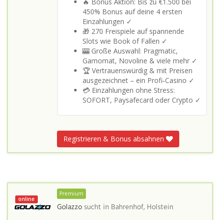
🔥 Bonus Aktion: Bis zu €1.500 bei
450% Bonus auf deine 4 ersten
Einzahlungen ✓
🎁 270 Freispiele auf spannende
Slots wie Book of Fallen ✓
🎰 Große Auswahl: Pragmatic,
Gamomat, Novoline & viele mehr ✓
🏆 Vertrauenswürdig & mit Preisen
ausgezeichnet – ein Profi‑Casino ✓
💳 Einzahlungen ohne Stress:
SOFORT, Paysafecard oder Crypto ✓
Registrieren & Bonus absahnen
Premium
online
Golazzo
sucht in
Bahrenhof, Holstein