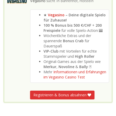
Vegasino
sucht in
Bahrenhof, Holstein
★
Vegasino
– Deine digitale Spielo
für Zuhause!
100 % Bonus bis 500 €/CHF
+
200
Freispiele
für volle Spielo-Action 🎰
Wöchentliche Extras und der
spannende
Bonus Crab
für
Dauerspaß
VIP-Club
mit Vorteilen für echte
Stammspieler und
High Roller
Original-Games aus der Spielo wie
Merkur
,
Novoline
&
Bally
🃏
Mehr
Informationen und Erfahrungen
im Vegasino Casino Test
Registrieren & Bonus absahnen