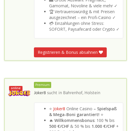
Gamomat, Novoline & viele mehr ✓
🏆 Vertrauenswürdig & mit Preisen
ausgezeichnet – ein Profi‑Casino ✓
💳 Einzahlungen ohne Stress:
SOFORT, Paysafecard oder Crypto ✓
Registrieren & Bonus absahnen
Premium
online
Joker8
sucht in
Bahrenhof, Holstein
⭐
Joker8
Online Casino
– Spielspaß
& Mega-Boni garantiert!
⭐
🔥
Willkommensbonus
: 100 % bis
500 €/CHF
& 50 % bis
1.000 €/CHF
+