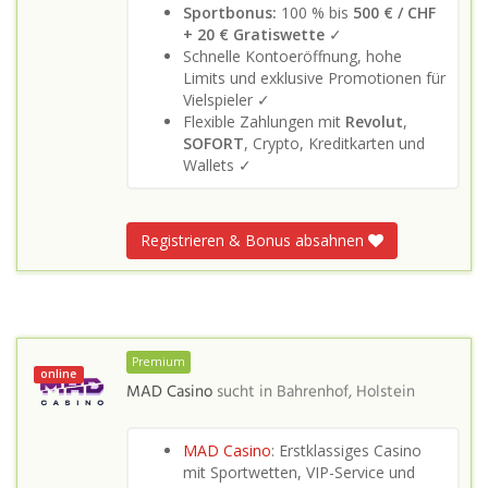
Sportbonus:
100 % bis
500 € / CHF
+ 20 € Gratiswette
✓
Schnelle Kontoeröffnung, hohe
Limits und exklusive Promotionen für
Vielspieler ✓
Flexible Zahlungen mit
Revolut
,
SOFORT
, Crypto, Kreditkarten und
Wallets ✓
Registrieren & Bonus absahnen
Premium
online
MAD Casino
sucht in
Bahrenhof, Holstein
MAD Casino
: Erstklassiges Casino
mit Sportwetten, VIP-Service und