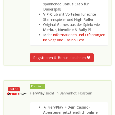
spannende
Bonus Crab
für
Dauerspaß
VIP-Club
mit Vorteilen für echte
Stammspieler und
High Roller
Original-Games aus der Spielo wie
Merkur
,
Novoline
&
Bally
🃏
Mehr
Informationen und Erfahrungen
im Vegasino Casino Test
Registrieren & Bonus absahnen
Premium
online
FieryPlay
sucht in
Bahrenhof, Holstein
★
FieryPlay
>
Dein Casino-
Abenteuer jetzt endlich online!