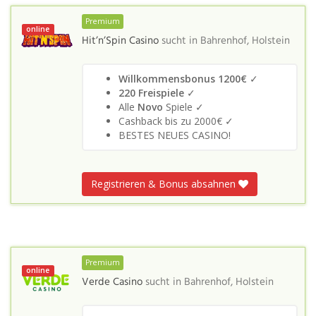
Premium
online
Hit’n’Spin Casino
sucht in
Bahrenhof, Holstein
Willkommensbonus 1200€
✓
220 Freispiele
✓
Alle
Novo
Spiele ✓
Cashback bis zu 2000€ ✓
BESTES NEUES CASINO!
Registrieren & Bonus absahnen
Premium
online
Verde Casino
sucht in
Bahrenhof, Holstein