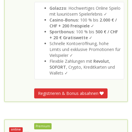
Golazzo
: Hochwertiges Online Spielo
mit luxuriösem Spielerlebnis ✓
Casino-Bonus:
100 % bis
2.000 € /
CHF + 200 Freispiele
✓
Sportbonus:
100 % bis
500 € / CHF
+ 20 € Gratiswette
✓
Schnelle Kontoeröffnung, hohe
Limits und exklusive Promotionen für
Vielspieler ✓
Flexible Zahlungen mit
Revolut
,
SOFORT
, Crypto, Kreditkarten und
Wallets ✓
Registrieren & Bonus absahnen
Premium
online