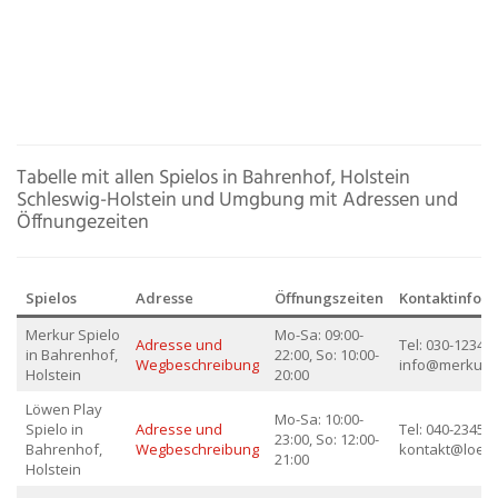
Tabelle mit allen Spielos in Bahrenhof, Holstein
Schleswig-Holstein und Umgbung mit Adressen und
Öffnungezeiten
Spielos
Adresse
Öffnungszeiten
Kontaktinfor
Merkur Spielo
Mo-Sa: 09:00-
Adresse und
Tel: 030-123456
in Bahrenhof,
22:00, So: 10:00-
Wegbeschreibung
info@merkur.
Holstein
20:00
Löwen Play
Mo-Sa: 10:00-
Spielo in
Adresse und
Tel: 040-234567
23:00, So: 12:00-
Bahrenhof,
Wegbeschreibung
kontakt@loew
21:00
Holstein