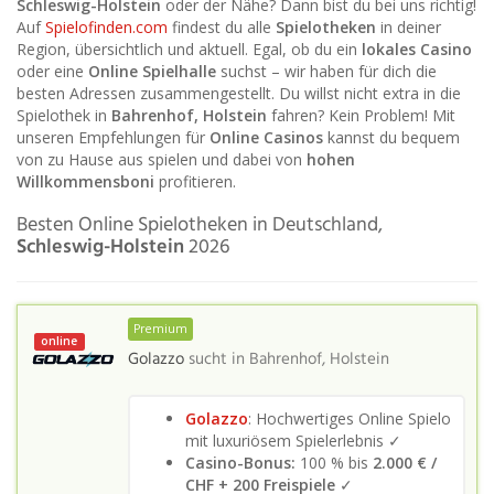
Schleswig-Holstein
oder der Nähe? Dann bist du bei uns richtig!
Auf
Spielofinden.com
findest du alle
Spielotheken
in deiner
Region, übersichtlich und aktuell. Egal, ob du ein
lokales Casino
oder eine
Online Spielhalle
suchst – wir haben für dich die
besten Adressen zusammengestellt. Du willst nicht extra in die
Spielothek in
Bahrenhof, Holstein
fahren? Kein Problem! Mit
unseren Empfehlungen für
Online Casinos
kannst du bequem
von zu Hause aus spielen und dabei von
hohen
Willkommensboni
profitieren.
Besten Online Spielotheken in Deutschland,
Schleswig-Holstein
2026
Premium
online
Golazzo
sucht in
Bahrenhof, Holstein
Golazzo
: Hochwertiges Online Spielo
mit luxuriösem Spielerlebnis ✓
Casino-Bonus:
100 % bis
2.000 € /
CHF + 200 Freispiele
✓