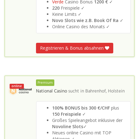
Verde
Casino Bonus
1200 €
✓
220
Freispiele ✓
Keine Limits ✓
Novo Slots wie z.B. Book Of Ra
✓
Online Casino des Monats ✓
Registrieren & Bonus absahnen
Premium
online
National Casino
sucht in
Bahrenhof, Holstein
100% BONUS bis 300 €/CHF
plus
150 Freispiele
✓
Großes Spieleangebot inklusive der
Novoline Slots
✓
Neues online Casino mit TOP
Aktionen ✓