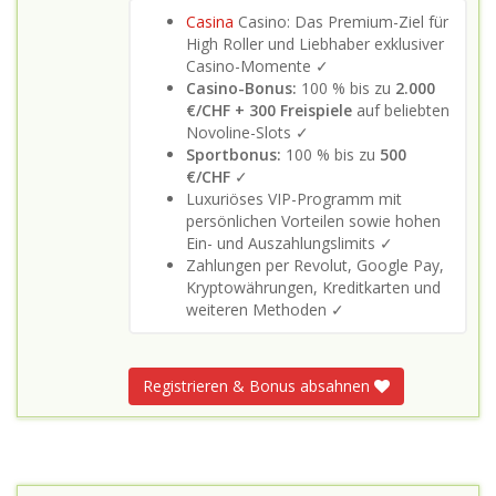
Casina
Casino: Das Premium-Ziel für
High Roller und Liebhaber exklusiver
Casino-Momente ✓
Casino-Bonus:
100 % bis zu
2.000
€/CHF + 300 Freispiele
auf beliebten
Novoline-Slots ✓
Sportbonus:
100 % bis zu
500
€/CHF
✓
Luxuriöses VIP-Programm mit
persönlichen Vorteilen sowie hohen
Ein- und Auszahlungslimits ✓
Zahlungen per Revolut, Google Pay,
Kryptowährungen, Kreditkarten und
weiteren Methoden ✓
Registrieren & Bonus absahnen