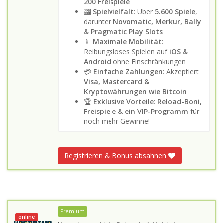
200 Freispiele
🎰
Spielvielfalt
: Über
5.600 Spiele
,
darunter
Novomatic, Merkur, Bally
& Pragmatic Play Slots
📱
Maximale Mobilität
:
Reibungsloses Spielen auf
iOS &
Android
ohne Einschränkungen
💳
Einfache Zahlungen
: Akzeptiert
Visa, Mastercard &
Kryptowährungen wie Bitcoin
🏆
Exklusive Vorteile
:
Reload-Boni,
Freispiele & ein VIP-Programm
für
noch mehr Gewinne!
Registrieren & Bonus absahnen
Premium
online