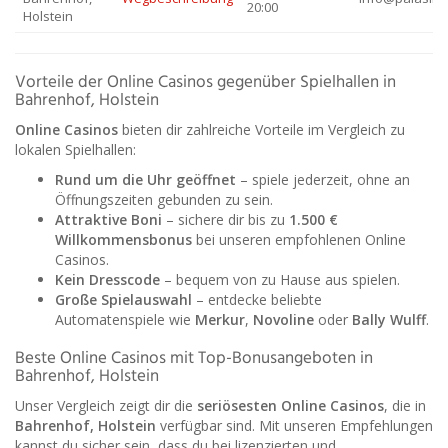
20:00
Holstein
Vorteile der Online Casinos gegenüber Spielhallen in
Bahrenhof, Holstein
Online Casinos
bieten dir zahlreiche Vorteile im Vergleich zu
lokalen Spielhallen:
Rund um die Uhr geöffnet
– spiele jederzeit, ohne an
Öffnungszeiten gebunden zu sein.
Attraktive Boni
– sichere dir bis zu
1.500 €
Willkommensbonus
bei unseren empfohlenen Online
Casinos.
Kein Dresscode
– bequem von zu Hause aus spielen.
Große Spielauswahl
– entdecke beliebte
Automatenspiele wie
Merkur
,
Novoline
oder
Bally Wulff
.
Beste Online Casinos mit Top-Bonusangeboten in
Bahrenhof, Holstein
Unser Vergleich zeigt dir die
seriösesten Online Casinos
, die in
Bahrenhof, Holstein
verfügbar sind. Mit unseren Empfehlungen
kannst du sicher sein, dass du bei lizenzierten und