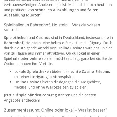
vertrauenswürdigen Anbietern spielst. Melde dich noch heute an
und profitiere von
schnellen Auszahlungen
und
fairen
Auszahlungsquoten
!
Spielhallen in Bahrenhof, Holstein – Was du wissen
solltest
Spielotheken
und
Casinos
sind in Deutschland, insbesondere in
Bahrenhof, Holstein
, eine beliebte Freizeitbeschäftigung. Doch
durch die steigende Anzahl von
Online Casinos
wird das Spielen
von zu Hause aus immer attraktiver. Ob du
lokal
in einer
Spielhalle oder
online
spielen möchtest, liegt ganz bei dir. Beide
Optionen haben ihre Vorteile.
Lokale Spielotheken
bieten das
echte Casino-Erlebnis
mit einer einzigartigen Atmosphäre.
Online Casinos
bieten dir dagegen die Möglichkeit,
flexibel
und
ohne Wartezeiten
zu spielen.
Jetzt auf
spielofinden.com
registrieren und die besten
Angebote entdecken!
Zusammenfassung: Online oder lokal – Was ist besser?