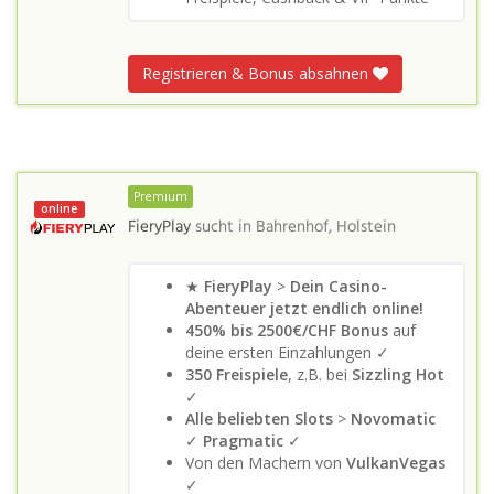
Registrieren & Bonus absahnen
Premium
online
FieryPlay
sucht in
Bahrenhof, Holstein
★
FieryPlay
>
Dein Casino-
Abenteuer jetzt endlich online!
450% bis 2500€/CHF Bonus
auf
deine ersten Einzahlungen ✓
350 Freispiele
, z.B. bei
Sizzling Hot
✓
Alle beliebten Slots
>
Novomatic
✓
Pragmatic
✓
Von den Machern von
VulkanVegas
✓