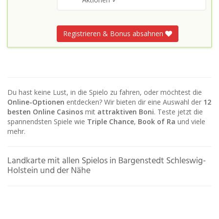
Registrieren & Bonus absahnen
Du hast keine Lust, in die Spielo zu fahren, oder möchtest die
Online-Optionen
entdecken? Wir bieten dir eine Auswahl der
12
besten Online Casinos
mit
attraktiven Boni
. Teste jetzt die
spannendsten Spiele wie
Triple Chance
,
Book of Ra
und viele
mehr.
Landkarte mit allen Spielos in Bargenstedt Schleswig-
Holstein und der Nähe