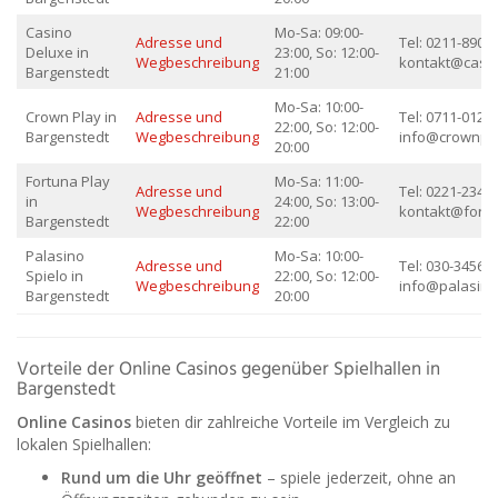
Casino
Mo-Sa: 09:00-
Adresse und
Tel: 0211-89012
Deluxe in
23:00, So: 12:00-
Wegbeschreibung
kontakt@casi
Bargenstedt
21:00
Mo-Sa: 10:00-
Crown Play in
Adresse und
Tel: 0711-01234
22:00, So: 12:00-
Bargenstedt
Wegbeschreibung
info@crownpl
20:00
Fortuna Play
Mo-Sa: 11:00-
Adresse und
Tel: 0221-23456
in
24:00, So: 13:00-
Wegbeschreibung
kontakt@fortu
Bargenstedt
22:00
Palasino
Mo-Sa: 10:00-
Adresse und
Tel: 030-345678
Spielo in
22:00, So: 12:00-
Wegbeschreibung
info@palasino
Bargenstedt
20:00
Vorteile der Online Casinos gegenüber Spielhallen in
Bargenstedt
Online Casinos
bieten dir zahlreiche Vorteile im Vergleich zu
lokalen Spielhallen:
Rund um die Uhr geöffnet
– spiele jederzeit, ohne an