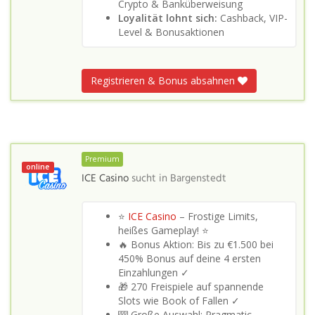
Crypto & Banküberweisung
Loyalität lohnt sich:
Cashback, VIP-
Level & Bonusaktionen
Registrieren & Bonus absahnen
Premium
online
ICE Casino
sucht in
Bargenstedt
⭐
ICE Casino
– Frostige Limits,
heißes Gameplay! ⭐
🔥 Bonus Aktion: Bis zu €1.500 bei
450% Bonus auf deine 4 ersten
Einzahlungen ✓
🎁 270 Freispiele auf spannende
Slots wie Book of Fallen ✓
🎰 Große Auswahl: Pragmatic,