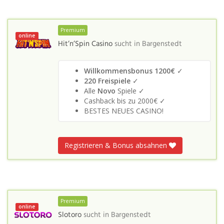
Premium
online
Hit’n’Spin Casino
sucht in
Bargenstedt
Willkommensbonus 1200€
✓
220 Freispiele
✓
Alle
Novo
Spiele ✓
Cashback bis zu 2000€ ✓
BESTES NEUES CASINO!
Registrieren & Bonus absahnen
Premium
online
Slotoro
sucht in
Bargenstedt