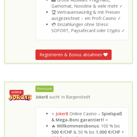
Gamomat, Novoline & viele mehr ✓
🏆 Vertrauenswürdig & mit Preisen
ausgezeichnet – ein Profi‑Casino ✓
💳 Einzahlungen ohne Stress:
SOFORT, Paysafecard oder Crypto ✓
Registrieren & Bonus absahnen
Premium
online
Joker8
sucht in
Bargenstedt
⭐
Joker8
Online Casino
– Spielspaß
& Mega-Boni garantiert!
⭐
🔥
Willkommensbonus
: 100 % bis
500 €/CHF
& 50 % bis
1.000 €/CHF
+