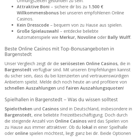
Öffnungszeiten gebunden zu sein.
Attraktive Boni
– sichere dir bis zu
1.500 €
Willkommensbonus
bei unseren empfohlenen Online
Casinos.
Kein Dresscode
– bequem von zu Hause aus spielen.
Große Spielauswahl
– entdecke beliebte
Automatenspiele wie
Merkur
,
Novoline
oder
Bally Wulff
.
Beste Online Casinos mit Top-Bonusangeboten in
Bargenstedt
Unser Vergleich zeigt dir die
seriösesten Online Casinos
, die in
Bargenstedt
verfügbar sind. Mit unseren Empfehlungen kannst
du sicher sein, dass du bei lizenzierten und vertrauenswürdigen
Anbietern spielst. Melde dich noch heute an und profitiere von
schnellen Auszahlungen
und
fairen Auszahlungsquoten
!
Spielhallen in Bargenstedt – Was du wissen solltest
Spielotheken
und
Casinos
sind in Deutschland, insbesondere in
Bargenstedt
, eine beliebte Freizeitbeschäftigung. Doch durch
die steigende Anzahl von
Online Casinos
wird das Spielen von
zu Hause aus immer attraktiver. Ob du
lokal
in einer Spielhalle
oder
online
spielen möchtest, liegt ganz bei dir. Beide Optionen