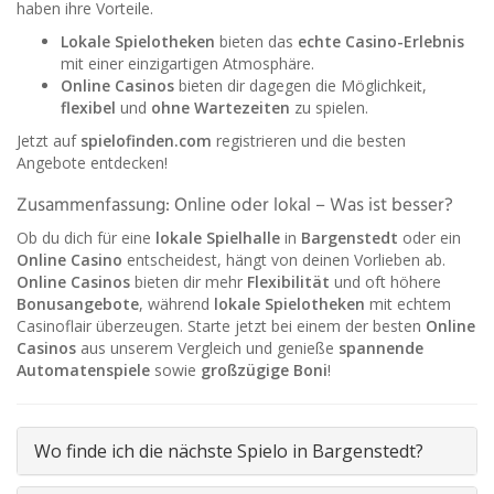
haben ihre Vorteile.
Lokale Spielotheken
bieten das
echte Casino-Erlebnis
mit einer einzigartigen Atmosphäre.
Online Casinos
bieten dir dagegen die Möglichkeit,
flexibel
und
ohne Wartezeiten
zu spielen.
Jetzt auf
spielofinden.com
registrieren und die besten
Angebote entdecken!
Zusammenfassung: Online oder lokal – Was ist besser?
Ob du dich für eine
lokale Spielhalle
in
Bargenstedt
oder ein
Online Casino
entscheidest, hängt von deinen Vorlieben ab.
Online Casinos
bieten dir mehr
Flexibilität
und oft höhere
Bonusangebote
, während
lokale Spielotheken
mit echtem
Casinoflair überzeugen. Starte jetzt bei einem der besten
Online
Casinos
aus unserem Vergleich und genieße
spannende
Automatenspiele
sowie
großzügige Boni
!
Wo finde ich die nächste Spielo in Bargenstedt?