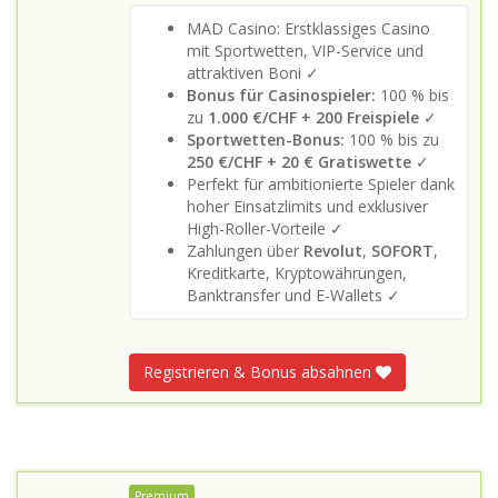
MAD Casino: Erstklassiges Casino
mit Sportwetten, VIP-Service und
attraktiven Boni ✓
Bonus für Casinospieler:
100 % bis
zu
1.000 €/CHF + 200 Freispiele
✓
Sportwetten-Bonus:
100 % bis zu
250 €/CHF + 20 € Gratiswette
✓
Perfekt für ambitionierte Spieler dank
hoher Einsatzlimits und exklusiver
High-Roller-Vorteile ✓
Zahlungen über
Revolut
,
SOFORT
,
Kreditkarte, Kryptowährungen,
Banktransfer und E-Wallets ✓
Registrieren & Bonus absahnen
Premium