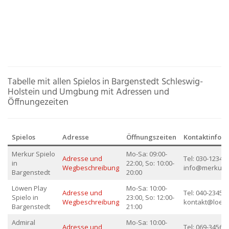
Tabelle mit allen Spielos in Bargenstedt Schleswig-
Holstein und Umgbung mit Adressen und
Öffnungezeiten
Spielos
Adresse
Öffnungszeiten
Kontaktinfor
Merkur Spielo
Mo-Sa: 09:00-
Adresse und
Tel: 030-123456
in
22:00, So: 10:00-
Wegbeschreibung
info@merkur.
Bargenstedt
20:00
Löwen Play
Mo-Sa: 10:00-
Adresse und
Tel: 040-234567
Spielo in
23:00, So: 12:00-
Wegbeschreibung
kontakt@loew
Bargenstedt
21:00
Admiral
Mo-Sa: 10:00-
Adresse und
Tel: 069-345678