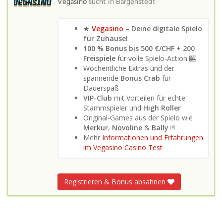
Vegasino
sucht in
Bargenstedt
★
Vegasino
– Deine digitale Spielo
für Zuhause!
100 % Bonus bis 500 €/CHF
+
200
Freispiele
für volle Spielo-Action 🎰
Wöchentliche Extras und der
spannende
Bonus Crab
für
Dauerspaß
VIP-Club
mit Vorteilen für echte
Stammspieler und
High Roller
Original-Games aus der Spielo wie
Merkur
,
Novoline
&
Bally
🃏
Mehr
Informationen und Erfahrungen
im Vegasino Casino Test
Registrieren & Bonus absahnen