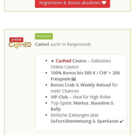
Registrieren & Bonus absahnen
Premium
online
Cashed
sucht in
Bargenstedt
★
Cashed
Casino
– Exklusives
Online-Casino!
100% Bonus bis 500 €
/ CHF
+
200
Freispiele
🎰
Bonus Crab
&
Weekly Reload
für
mehr Chancen
VIP-Club
– ideal für High Roller
Top-Spiele:
Merkur
,
Novoline
&
Bally
Einfache Zahlungen über
Sofortüberweisung
&
Sparkasse
✔️