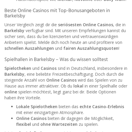
Beste Online Casinos mit Top-Bonusangeboten in
Barkelsby
Unser Vergleich zeigt dir die
seriösesten Online Casinos
, die in
Barkelsby
verfügbar sind. Mit unseren Empfehlungen kannst du
sicher sein, dass du bei lizenzierten und vertrauenswürdigen
Anbietern spielst. Melde dich noch heute an und profitiere von
schnellen Auszahlungen
und
fairen Auszahlungsquoten
!
Spielhallen in Barkelsby – Was du wissen solltest
Spielotheken
und
Casinos
sind in Deutschland, insbesondere in
Barkelsby
, eine beliebte Freizeitbeschäftigung. Doch durch die
steigende Anzahl von
Online Casinos
wird das Spielen von zu
Hause aus immer attraktiver. Ob du
lokal
in einer Spielhalle oder
online
spielen möchtest, liegt ganz bei dir. Beide Optionen
haben ihre Vorteile.
Lokale Spielotheken
bieten das
echte Casino-Erlebnis
mit einer einzigartigen Atmosphäre.
Online Casinos
bieten dir dagegen die Möglichkeit,
flexibel
und
ohne Wartezeiten
zu spielen.