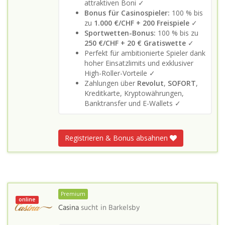
attraktiven Boni ✓
Bonus für Casinospieler:
100 % bis
zu
1.000 €/CHF + 200 Freispiele
✓
Sportwetten-Bonus:
100 % bis zu
250 €/CHF + 20 € Gratiswette
✓
Perfekt für ambitionierte Spieler dank
hoher Einsatzlimits und exklusiver
High-Roller-Vorteile ✓
Zahlungen über
Revolut
,
SOFORT
,
Kreditkarte, Kryptowährungen,
Banktransfer und E-Wallets ✓
Registrieren & Bonus absahnen
Premium
online
Casina
sucht in
Barkelsby