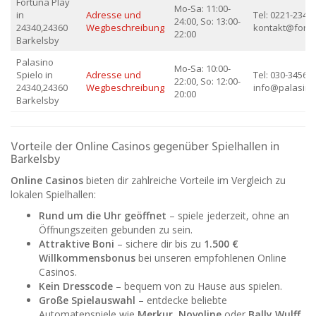
Fortuna Play
Mo-Sa: 11:00-
in
Adresse und
Tel: 0221-23456
24:00, So: 13:00-
24340,24360
Wegbeschreibung
kontakt@fortu
22:00
Barkelsby
Palasino
Mo-Sa: 10:00-
Spielo in
Adresse und
Tel: 030-345678
22:00, So: 12:00-
24340,24360
Wegbeschreibung
info@palasino
20:00
Barkelsby
Vorteile der Online Casinos gegenüber Spielhallen in
Barkelsby
Online Casinos
bieten dir zahlreiche Vorteile im Vergleich zu
lokalen Spielhallen:
Rund um die Uhr geöffnet
– spiele jederzeit, ohne an
Öffnungszeiten gebunden zu sein.
Attraktive Boni
– sichere dir bis zu
1.500 €
Willkommensbonus
bei unseren empfohlenen Online
Casinos.
Kein Dresscode
– bequem von zu Hause aus spielen.
Große Spielauswahl
– entdecke beliebte
Automatenspiele wie
Merkur
,
Novoline
oder
Bally Wulff
.