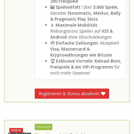
200 Freispiele
🎰
Spielvielfalt
: Über
5.600 Spiele
,
darunter
Novomatic, Merkur, Bally
& Pragmatic Play Slots
📱
Maximale Mobilität
:
Reibungsloses Spielen auf
iOS &
Android
ohne Einschränkungen
💳
Einfache Zahlungen
: Akzeptiert
Visa, Mastercard &
Kryptowährungen wie Bitcoin
🏆
Exklusive Vorteile
:
Reload-Boni,
Freispiele & ein VIP-Programm
für
noch mehr Gewinne!
Registrieren & Bonus absahnen
Premium
online