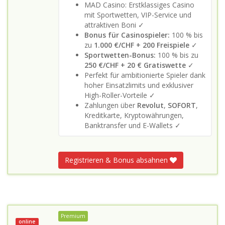
MAD Casino: Erstklassiges Casino
mit Sportwetten, VIP-Service und
attraktiven Boni ✓
Bonus für Casinospieler:
100 % bis
zu
1.000 €/CHF + 200 Freispiele
✓
Sportwetten-Bonus:
100 % bis zu
250 €/CHF + 20 € Gratiswette
✓
Perfekt für ambitionierte Spieler dank
hoher Einsatzlimits und exklusiver
High-Roller-Vorteile ✓
Zahlungen über
Revolut
,
SOFORT
,
Kreditkarte, Kryptowährungen,
Banktransfer und E-Wallets ✓
Registrieren & Bonus absahnen
Premium
online