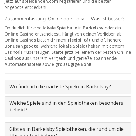
Jetzt auf
spielofinden.com
registrieren und die besten
Angebote entdecken!
Zusammenfassung: Online oder lokal – Was ist besser?
Ob du dich für eine
lokale Spielhalle
in
Barkelsby
oder ein
Online Casino
entscheidest, hängt von deinen Vorlieben ab.
Online Casinos
bieten dir mehr
Flexibilität
und oft höhere
Bonusangebote
, während
lokale Spielotheken
mit echtem
Casinoflair überzeugen. Starte jetzt bei einem der besten
Online
Casinos
aus unserem Vergleich und genieße
spannende
Automatenspiele
sowie
großzügige Boni
!
Wo finde ich die nächste Spielo in Barkelsby?
Welche Spiele sind in den Spielotheken besonders
beliebt?
Gibt es in Barkelsby Spielotheken, die rund um die
Uhr geöffnet haben?