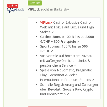
Premium
online
VIPLuck
sucht in
Barkelsby
VIPLuck
Casino: Exklusive Casino-
Welt mit Fokus auf Luxus und High
Stakes ✓
Casino-Bonus:
100 % bis zu
2.000
€/CHF + 300 Freispiele
✓
Sportbonus:
100 % bis zu
500
€/CHF
✓
VIP-Vorteile auf höchstem Niveau
mit außergewöhnlichen Limits &
persönlichem Service ✓
Spiele von Novomatic, Pragmatic
Play, Gamomat & vielen
internationalen Premium-Studios ✓
Schnelle Registrierung und Zahlungen
über
Revolut
,
Google Pay
, Crypto
und Kreditkarten ✓