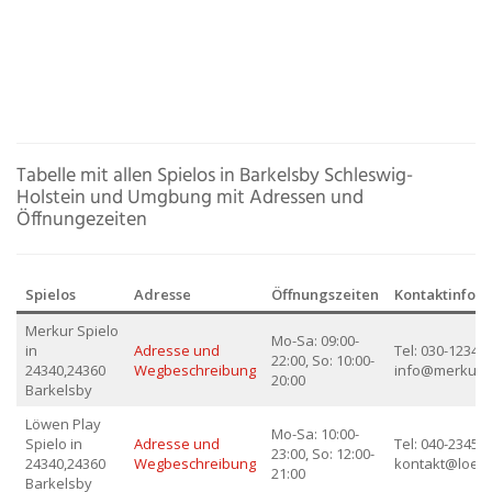
Tabelle mit allen Spielos in Barkelsby Schleswig-
Holstein und Umgbung mit Adressen und
Öffnungezeiten
Spielos
Adresse
Öffnungszeiten
Kontaktinfor
Merkur Spielo
Mo-Sa: 09:00-
in
Adresse und
Tel: 030-123456
22:00, So: 10:00-
24340,24360
Wegbeschreibung
info@merkur.
20:00
Barkelsby
Löwen Play
Mo-Sa: 10:00-
Spielo in
Adresse und
Tel: 040-234567
23:00, So: 12:00-
24340,24360
Wegbeschreibung
kontakt@loew
21:00
Barkelsby