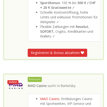
Sportbonus:
100 % bis
500 € / CHF
+ 20 € Gratiswette
✓
Schnelle Kontoeröffnung, hohe
Limits und exklusive Promotionen für
Vielspieler ✓
Flexible Zahlungen mit
Revolut
,
SOFORT
, Crypto, Kreditkarten und
Wallets ✓
Registrieren & Bonus absahnen
Premium
online
MAD Casino
sucht in
Barkelsby
MAD Casino
: Erstklassiges Casino
mit Sportwetten, VIP-Service und