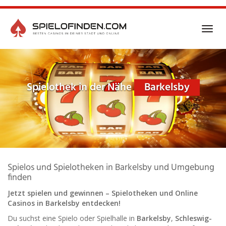
Skip
to
main
Toggl
content
navig
Spielothek in der Nähe
Barkelsby
Spielos und Spielotheken in Barkelsby und Umgebung
finden
Jetzt spielen und gewinnen – Spielotheken und Online
Casinos in Barkelsby entdecken!
Du suchst eine Spielo oder Spielhalle in
Barkelsby
,
Schleswig-