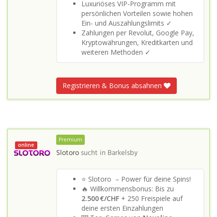
Luxuriöses VIP-Programm mit
persönlichen Vorteilen sowie hohen
Ein- und Auszahlungslimits ✓
Zahlungen per Revolut, Google Pay,
Kryptowährungen, Kreditkarten und
weiteren Methoden ✓
Registrieren & Bonus absahnen
Premium
online
Slotoro
sucht in
Barkelsby
⭐ Slotoro – Power für deine Spins!
🔥 Willkommensbonus: Bis zu
2.500 €/CHF
+ 250 Freispiele auf
deine ersten Einzahlungen