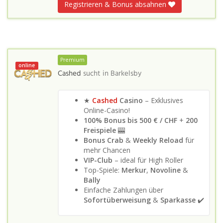
Registrieren & Bonus absahnen
Premium
online
Cashed
sucht in
Barkelsby
★
Cashed
Casino
– Exklusives
Online-Casino!
100% Bonus bis 500 €
/ CHF
+
200
Freispiele
🎰
Bonus Crab
&
Weekly Reload
für
mehr Chancen
VIP-Club
– ideal für High Roller
Top-Spiele:
Merkur
,
Novoline
&
Bally
Einfache Zahlungen über
Sofortüberweisung
&
Sparkasse
✔️