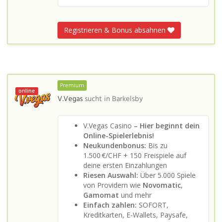
Registrieren & Bonus absahnen
Premium
online
V.Vegas
sucht in
Barkelsby
V.Vegas Casino
– Hier beginnt dein
Online-Spielerlebnis!
Neukundenbonus:
Bis zu
1.500 €/CHF + 150 Freispiele auf
deine ersten Einzahlungen
Riesen Auswahl:
Über 5.000 Spiele
von Providern wie
Novomatic
,
Gamomat
und mehr
Einfach zahlen:
SOFORT,
Kreditkarten, E-Wallets, Paysafe,