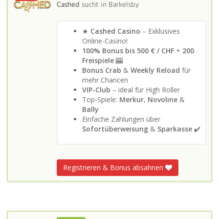
Cashed
sucht in
Barkelsby
★
Cashed Casino
– Exklusives
Online-Casino!
100% Bonus bis 500 €
/ CHF
+
200
Freispiele
🎰
Bonus Crab
&
Weekly Reload
für
mehr Chancen
VIP-Club
– ideal für High Roller
Top-Spiele:
Merkur
,
Novoline
&
Bally
Einfache Zahlungen über
Sofortüberweisung
&
Sparkasse
✔️
Registrieren & Bonus absahnen