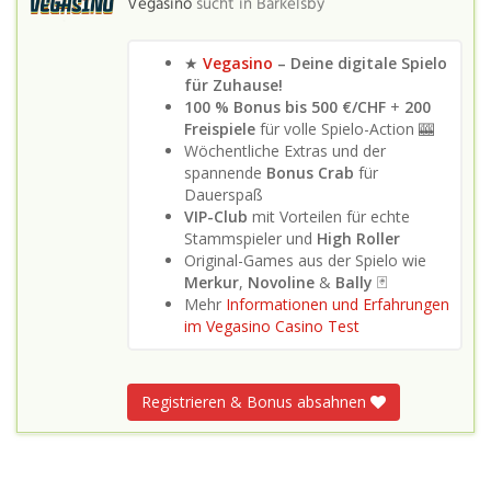
Vegasino
sucht in
Barkelsby
★
Vegasino
– Deine digitale Spielo
für Zuhause!
100 % Bonus bis 500 €/CHF
+
200
Freispiele
für volle Spielo-Action 🎰
Wöchentliche Extras und der
spannende
Bonus Crab
für
Dauerspaß
VIP-Club
mit Vorteilen für echte
Stammspieler und
High Roller
Original-Games aus der Spielo wie
Merkur
,
Novoline
&
Bally
🃏
Mehr
Informationen und Erfahrungen
im Vegasino Casino Test
Registrieren & Bonus absahnen