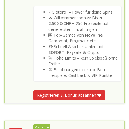
⭐ Slotoro – Power für deine Spins!
🔥 Willkommensbonus: Bis zu
2.500 €/CHF
+ 250 Freispiele auf
deine ersten Einzahlungen
🎰 Top-Games von
Novoline
,
Gamomat, Pragmatic etc.
💳 Schnell & sicher zahlen mit
SOFORT
, Paysafe & Crypto.
🚀 Hohe Limits – kein Spielspaß ohne
Freiheit
🎯 Belohnungen nonstop: Boni,
Freispiele, Cashback & VIP-Punkte
Registrieren & Bonus absahnen
Premium