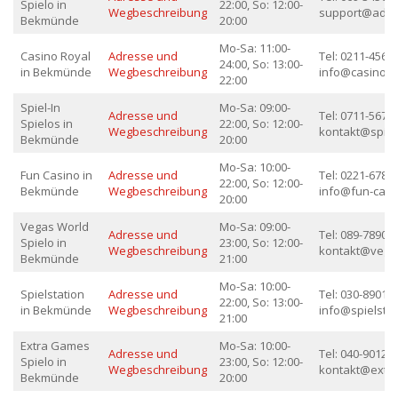
Spielo in
22:00, So: 12:00-
Wegbeschreibung
support@admi
Bekmünde
20:00
Mo-Sa: 11:00-
Casino Royal
Adresse und
Tel: 0211-45678
24:00, So: 13:00-
in Bekmünde
Wegbeschreibung
info@casino-r
22:00
Spiel-In
Mo-Sa: 09:00-
Adresse und
Tel: 0711-56789
Spielos in
22:00, So: 12:00-
Wegbeschreibung
kontakt@spiel-
Bekmünde
20:00
Mo-Sa: 10:00-
Fun Casino in
Adresse und
Tel: 0221-67890
22:00, So: 12:00-
Bekmünde
Wegbeschreibung
info@fun-casi
20:00
Vegas World
Mo-Sa: 09:00-
Adresse und
Tel: 089-789012
Spielo in
23:00, So: 12:00-
Wegbeschreibung
kontakt@vega
Bekmünde
21:00
Mo-Sa: 10:00-
Spielstation
Adresse und
Tel: 030-890123
22:00, So: 13:00-
in Bekmünde
Wegbeschreibung
info@spielstat
21:00
Extra Games
Mo-Sa: 10:00-
Adresse und
Tel: 040-901234
Spielo in
23:00, So: 12:00-
Wegbeschreibung
kontakt@extr
Bekmünde
20:00