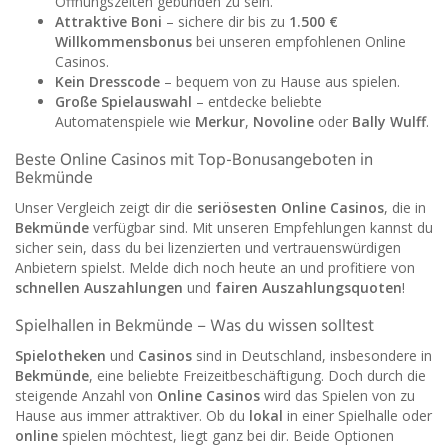
Öffnungszeiten gebunden zu sein.
Attraktive Boni
– sichere dir bis zu
1.500 €
Willkommensbonus
bei unseren empfohlenen Online
Casinos.
Kein Dresscode
– bequem von zu Hause aus spielen.
Große Spielauswahl
– entdecke beliebte
Automatenspiele wie
Merkur
,
Novoline
oder
Bally Wulff
.
Beste Online Casinos mit Top-Bonusangeboten in
Bekmünde
Unser Vergleich zeigt dir die
seriösesten Online Casinos
, die in
Bekmünde
verfügbar sind. Mit unseren Empfehlungen kannst du
sicher sein, dass du bei lizenzierten und vertrauenswürdigen
Anbietern spielst. Melde dich noch heute an und profitiere von
schnellen Auszahlungen
und
fairen Auszahlungsquoten
!
Spielhallen in Bekmünde – Was du wissen solltest
Spielotheken
und
Casinos
sind in Deutschland, insbesondere in
Bekmünde
, eine beliebte Freizeitbeschäftigung. Doch durch die
steigende Anzahl von
Online Casinos
wird das Spielen von zu
Hause aus immer attraktiver. Ob du
lokal
in einer Spielhalle oder
online
spielen möchtest, liegt ganz bei dir. Beide Optionen