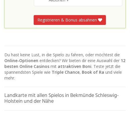
Registrieren & Bonus absahnen
Du hast keine Lust, in die Spielo zu fahren, oder möchtest die
Online-Optionen
entdecken? Wir bieten dir eine Auswahl der
12
besten Online Casinos
mit
attraktiven Boni
. Teste jetzt die
spannendsten Spiele wie
Triple Chance
,
Book of Ra
und viele
mehr.
Landkarte mit allen Spielos in Bekmünde Schleswig-
Holstein und der Nähe