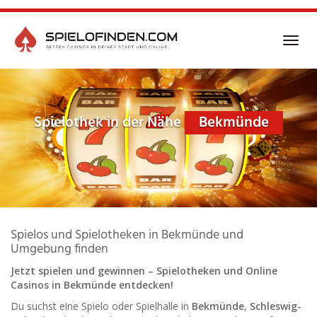
Skip
to
main
Toggl
content
navig
Spielothek in der Nähe
Bekmünde
Spielos und Spielotheken in Bekmünde und
Umgebung finden
Jetzt spielen und gewinnen – Spielotheken und Online
Casinos in Bekmünde entdecken!
Du suchst eine Spielo oder Spielhalle in
Bekmünde
,
Schleswig-