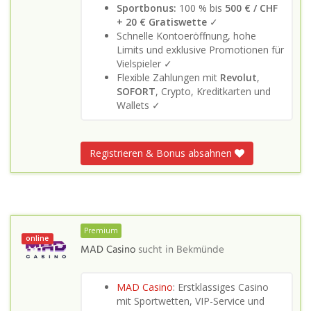
Sportbonus:
100 % bis
500 € / CHF
+ 20 € Gratiswette
✓
Schnelle Kontoeröffnung, hohe
Limits und exklusive Promotionen für
Vielspieler ✓
Flexible Zahlungen mit
Revolut
,
SOFORT
, Crypto, Kreditkarten und
Wallets ✓
Registrieren & Bonus absahnen
Premium
online
MAD Casino
sucht in
Bekmünde
MAD Casino
: Erstklassiges Casino
mit Sportwetten, VIP-Service und