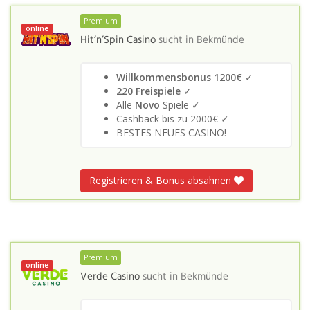
Premium
online
Hit’n’Spin Casino
sucht in
Bekmünde
Willkommensbonus 1200€
✓
220 Freispiele
✓
Alle
Novo
Spiele ✓
Cashback bis zu 2000€ ✓
BESTES NEUES CASINO!
Registrieren & Bonus absahnen
Premium
online
Verde Casino
sucht in
Bekmünde