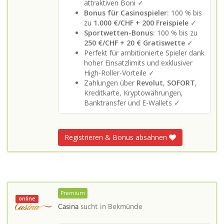
attraktiven Boni ✓
Bonus für Casinospieler:
100 % bis
zu
1.000 €/CHF + 200 Freispiele
✓
Sportwetten-Bonus:
100 % bis zu
250 €/CHF + 20 € Gratiswette
✓
Perfekt für ambitionierte Spieler dank
hoher Einsatzlimits und exklusiver
High-Roller-Vorteile ✓
Zahlungen über
Revolut
,
SOFORT
,
Kreditkarte, Kryptowährungen,
Banktransfer und E-Wallets ✓
Registrieren & Bonus absahnen
Premium
online
Casina
sucht in
Bekmünde