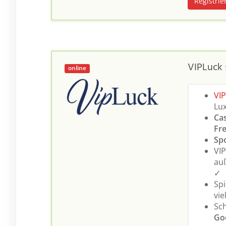
Registri
VIPLuck
online
VI
Lu
Ca
Fre
Sp
VIP
au
✓
Sp
vie
Sc
Go