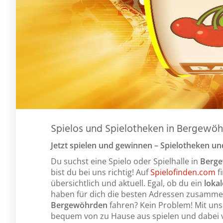
Spielos und Spielotheken in Bergewö
Jetzt spielen und gewinnen – Spielotheken u
Du suchst eine Spielo oder Spielhalle in
Berg
bist du bei uns richtig! Auf
Spielofinden.com
f
übersichtlich und aktuell. Egal, ob du ein
loka
haben für dich die besten Adressen zusammenges
Bergewöhrden
fahren? Kein Problem! Mit un
bequem von zu Hause aus spielen und dabei