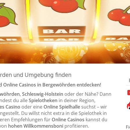
hrden und Umgebung finden
nd Online Casinos in Bergewöhrden entdecken!
ewöhrden
,
Schleswig-Holstein
oder der Nähe? Dann
indest du alle
Spielotheken
in deiner Region,
les Casino
oder eine
Online Spielhalle
suchst – wir
tellt. Du willst nicht extra in die Spielothek in
seren Empfehlungen für
Online Casinos
kannst du
 von
hohen Willkommensboni
profitieren.
Fi