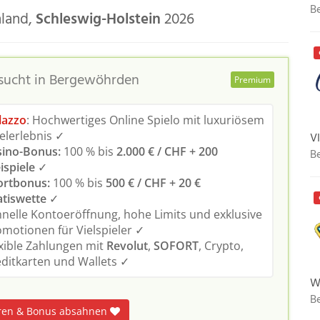
B
hland,
Schleswig-Holstein
2026
sucht in
Bergewöhrden
Premium
lazzo
: Hochwertiges Online Spielo mit luxuriösem
elerlebnis ✓
V
sino-Bonus:
100 % bis
2.000 € / CHF + 200
B
ispiele
✓
ortbonus:
100 % bis
500 € / CHF + 20 €
atiswette
✓
nelle Kontoeröffnung, hohe Limits und exklusive
motionen für Vielspieler ✓
xible Zahlungen mit
Revolut
,
SOFORT
, Crypto,
ditkarten und Wallets ✓
W
B
eren & Bonus absahnen