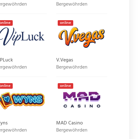
ergewöhrden
Bergewöhrden
online
online
IPLuck
V.Vegas
ergewöhrden
Bergewöhrden
online
online
yns
MAD Casino
ergewöhrden
Bergewöhrden