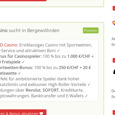
ino
sucht in
Bergewöhrden
Premium
J
B
D Casino
: Erstklassiges Casino mit Sportwetten,
-Service und attraktiven Boni ✓
us für Casinospieler:
100 % bis zu
1.000 €/CHF +
 Freispiele
✓
ortwetten-Bonus:
100 % bis zu
250 €/CHF + 20 €
atiswette
✓
fekt für ambitionierte Spieler dank hoher
satzlimits und exklusiver High-Roller-Vorteile ✓
hlungen über
Revolut
,
SOFORT
, Kreditkarte,
G
yptowährungen, Banktransfer und E-Wallets ✓
B
eren & Bonus absahnen