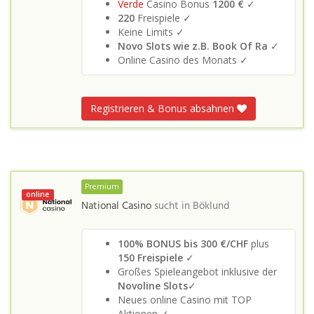
Verde
Casino Bonus
1200 €
✓
220
Freispiele ✓
Keine Limits ✓
Novo Slots wie z.B. Book Of Ra
✓
Online Casino des Monats ✓
Registrieren & Bonus absahnen
Premium
online
National Casino
sucht in
Böklund
100% BONUS bis 300 €/CHF
plus
150 Freispiele
✓
Großes Spieleangebot inklusive der
Novoline Slots
✓
Neues online Casino mit TOP
Aktionen ✓