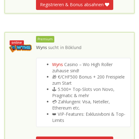
Registrieren & Bonus absahnen
Premium
online
Wyns
sucht in
Böklund
Wyns
Casino – Wo High Roller
zuhause sind!
🎁 €/CHF500 Bonus + 200 Freispiele
zum Start
🕹️ 5.500+ Top-Slots von Novo,
Pragmatic & mehr
💳 Zahlungeni: Visa, Neteller,
Ethereum etc.
👑 VIP-Features: Exklusivboni & Top-
Limits