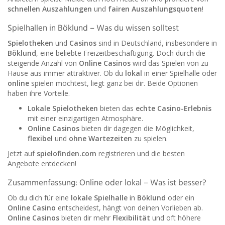
schnellen Auszahlungen
und
fairen Auszahlungsquoten
!
Spielhallen in Böklund – Was du wissen solltest
Spielotheken
und
Casinos
sind in Deutschland, insbesondere in
Böklund
, eine beliebte Freizeitbeschäftigung. Doch durch die
steigende Anzahl von
Online Casinos
wird das Spielen von zu
Hause aus immer attraktiver. Ob du
lokal
in einer Spielhalle oder
online
spielen möchtest, liegt ganz bei dir. Beide Optionen
haben ihre Vorteile.
Lokale Spielotheken
bieten das
echte Casino-Erlebnis
mit einer einzigartigen Atmosphäre.
Online Casinos
bieten dir dagegen die Möglichkeit,
flexibel
und
ohne Wartezeiten
zu spielen.
Jetzt auf
spielofinden.com
registrieren und die besten
Angebote entdecken!
Zusammenfassung: Online oder lokal – Was ist besser?
Ob du dich für eine
lokale Spielhalle
in
Böklund
oder ein
Online Casino
entscheidest, hängt von deinen Vorlieben ab.
Online Casinos
bieten dir mehr
Flexibilität
und oft höhere