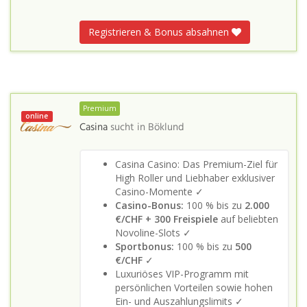
Registrieren & Bonus absahnen
Premium
online
Casina
sucht in
Böklund
Casina Casino: Das Premium-Ziel für
High Roller und Liebhaber exklusiver
Casino-Momente ✓
Casino-Bonus:
100 % bis zu
2.000
€/CHF + 300 Freispiele
auf beliebten
Novoline-Slots ✓
Sportbonus:
100 % bis zu
500
€/CHF
✓
Luxuriöses VIP-Programm mit
persönlichen Vorteilen sowie hohen
Ein- und Auszahlungslimits ✓