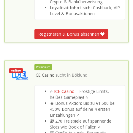
Crypto & Banküberweisung
Loyalität lohnt sich:
Cashback, VIP-
Level & Bonusaktionen
Registrieren & Bonus absahnen
Premium
online
ICE Casino
sucht in
Böklund
⭐
ICE Casino
– Frostige Limits,
heißes Gameplay! ⭐
🔥 Bonus Aktion: Bis zu €1.500 bei
450% Bonus auf deine 4 ersten
Einzahlungen ✓
🎁 270 Freispiele auf spannende
Slots wie Book of Fallen ✓
🎰 Große Auswahl: Pragmatic,