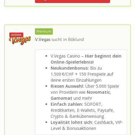
Premium
online
V.Vegas
sucht in
Böklund
V.Vegas Casino
– Hier beginnt dein
Online-Spielerlebnis!
Neukundenbonus:
Bis zu
1.500 €/CHF + 150 Freispiele auf
deine ersten Einzahlungen
Riesen Auswahl:
Über 5.000 Spiele
von Providern wie
Novomatic
,
Gamomat
und mehr
Einfach zahlen:
SOFORT,
Kreditkarten, E-Wallets, Paysafe,
Crypto & Banküberweisung
Loyalität lohnt sich:
Cashback, VIP-
Level & Bonusaktionen