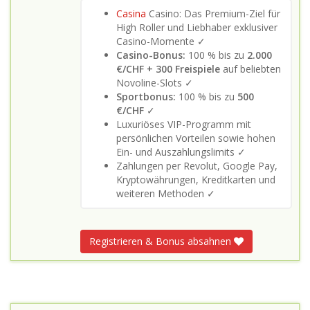
Casina
Casino: Das Premium-Ziel für
High Roller und Liebhaber exklusiver
Casino-Momente ✓
Casino-Bonus:
100 % bis zu
2.000
€/CHF + 300 Freispiele
auf beliebten
Novoline-Slots ✓
Sportbonus:
100 % bis zu
500
€/CHF
✓
Luxuriöses VIP-Programm mit
persönlichen Vorteilen sowie hohen
Ein- und Auszahlungslimits ✓
Zahlungen per Revolut, Google Pay,
Kryptowährungen, Kreditkarten und
weiteren Methoden ✓
Registrieren & Bonus absahnen