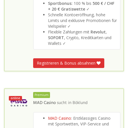
Sportbonus:
100 % bis
500 € / CHF
+ 20 € Gratiswette
✓
Schnelle Kontoeröffnung, hohe
Limits und exklusive Promotionen für
Vielspieler ✓
Flexible Zahlungen mit
Revolut
,
SOFORT
, Crypto, Kreditkarten und
Wallets ✓
Registrieren & Bonus absahnen
Premium
online
MAD Casino
sucht in
Böklund
MAD Casino
: Erstklassiges Casino
mit Sportwetten, VIP-Service und