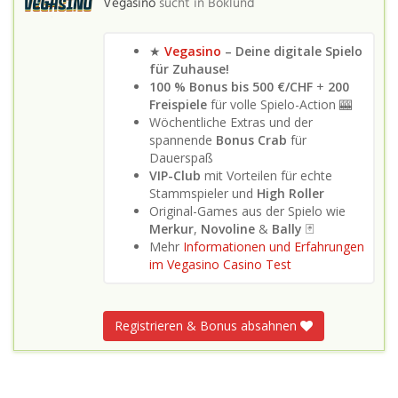
Vegasino
sucht in
Böklund
★
Vegasino
– Deine digitale Spielo
für Zuhause!
100 % Bonus bis 500 €/CHF
+
200
Freispiele
für volle Spielo-Action 🎰
Wöchentliche Extras und der
spannende
Bonus Crab
für
Dauerspaß
VIP-Club
mit Vorteilen für echte
Stammspieler und
High Roller
Original-Games aus der Spielo wie
Merkur
,
Novoline
&
Bally
🃏
Mehr
Informationen und Erfahrungen
im Vegasino Casino Test
Registrieren & Bonus absahnen