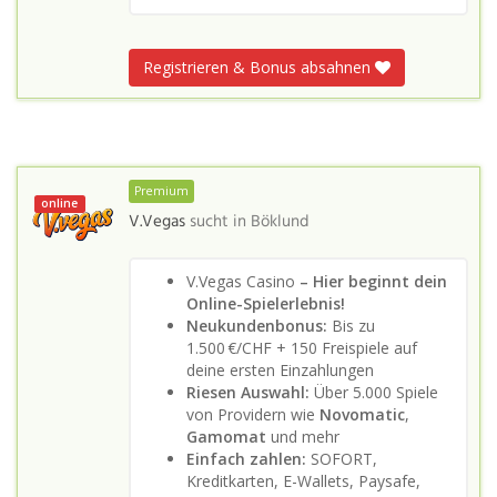
Registrieren & Bonus absahnen
Premium
online
V.Vegas
sucht in
Böklund
V.Vegas Casino
– Hier beginnt dein
Online-Spielerlebnis!
Neukundenbonus:
Bis zu
1.500 €/CHF + 150 Freispiele auf
deine ersten Einzahlungen
Riesen Auswahl:
Über 5.000 Spiele
von Providern wie
Novomatic
,
Gamomat
und mehr
Einfach zahlen:
SOFORT,
Kreditkarten, E-Wallets, Paysafe,