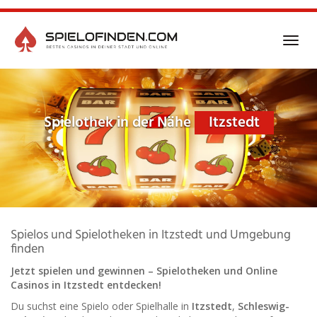
Skip
to
main
Toggl
content
navig
Spielothek in der Nähe
Itzstedt
Spielos und Spielotheken in Itzstedt und Umgebung
finden
Jetzt spielen und gewinnen – Spielotheken und Online
Casinos in Itzstedt entdecken!
Du suchst eine Spielo oder Spielhalle in
Itzstedt
,
Schleswig-