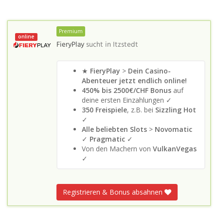
Premium
online
FieryPlay
sucht in
Itzstedt
★
FieryPlay
>
Dein Casino-
Abenteuer jetzt endlich online!
450% bis 2500€/CHF Bonus
auf
deine ersten Einzahlungen ✓
350 Freispiele
, z.B. bei
Sizzling Hot
✓
Alle beliebten Slots
>
Novomatic
✓
Pragmatic
✓
Von den Machern von
VulkanVegas
✓
Registrieren & Bonus absahnen