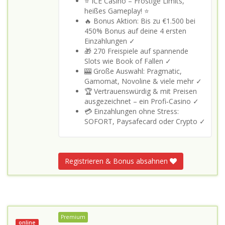
⭐ ICE Casino – Frostige Limits,
heißes Gameplay! ⭐
🔥 Bonus Aktion: Bis zu €1.500 bei
450% Bonus auf deine 4 ersten
Einzahlungen ✓
🎁 270 Freispiele auf spannende
Slots wie Book of Fallen ✓
🎰 Große Auswahl: Pragmatic,
Gamomat, Novoline & viele mehr ✓
🏆 Vertrauenswürdig & mit Preisen
ausgezeichnet – ein Profi‑Casino ✓
💳 Einzahlungen ohne Stress:
SOFORT, Paysafecard oder Crypto ✓
Registrieren & Bonus absahnen
Premium
online