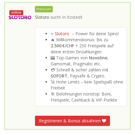
Premium
online
Slotoro
sucht in
Itzstedt
⭐
Slotoro
– Power für deine Spins!
🔥 Willkommensbonus: Bis zu
2.500 €/CHF
+ 250 Freispiele auf
deine ersten Einzahlungen
🎰 Top-Games von
Novoline
,
Gamomat, Pragmatic etc.
💳 Schnell & sicher zahlen mit
SOFORT
, Paysafe & Crypto.
🚀 Hohe Limits – kein Spielspaß ohne
Freiheit
🎯 Belohnungen nonstop: Boni,
Freispiele, Cashback & VIP-Punkte
Registrieren & Bonus absahnen