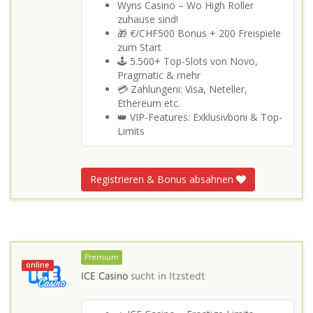
Wyns Casino – Wo High Roller
zuhause sind!
🎁 €/CHF500 Bonus + 200 Freispiele
zum Start
🕹️ 5.500+ Top-Slots von Novo,
Pragmatic & mehr
💳 Zahlungeni: Visa, Neteller,
Ethereum etc.
👑 VIP-Features: Exklusivboni & Top-
Limits
Registrieren & Bonus absahnen
Premium
online
ICE Casino
sucht in
Itzstedt