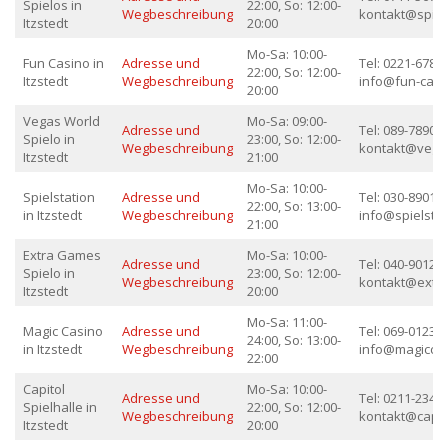
Spielos in
22:00, So: 12:00-
Wegbeschreibung
kontakt@spiel-
Itzstedt
20:00
Mo-Sa: 10:00-
Fun Casino in
Adresse und
Tel: 0221-67890
22:00, So: 12:00-
Itzstedt
Wegbeschreibung
info@fun-casi
20:00
Vegas World
Mo-Sa: 09:00-
Adresse und
Tel: 089-789012
Spielo in
23:00, So: 12:00-
Wegbeschreibung
kontakt@vega
Itzstedt
21:00
Mo-Sa: 10:00-
Spielstation
Adresse und
Tel: 030-890123
22:00, So: 13:00-
in Itzstedt
Wegbeschreibung
info@spielstat
21:00
Extra Games
Mo-Sa: 10:00-
Adresse und
Tel: 040-901234
Spielo in
23:00, So: 12:00-
Wegbeschreibung
kontakt@extr
Itzstedt
20:00
Mo-Sa: 11:00-
Magic Casino
Adresse und
Tel: 069-012345
24:00, So: 13:00-
in Itzstedt
Wegbeschreibung
info@magiccas
22:00
Capitol
Mo-Sa: 10:00-
Adresse und
Tel: 0211-23456
Spielhalle in
22:00, So: 12:00-
Wegbeschreibung
kontakt@capit
Itzstedt
20:00