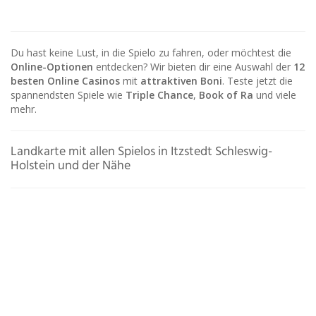
Du hast keine Lust, in die Spielo zu fahren, oder möchtest die
Online-Optionen
entdecken? Wir bieten dir eine Auswahl der
12
besten Online Casinos
mit
attraktiven Boni
. Teste jetzt die
spannendsten Spiele wie
Triple Chance
,
Book of Ra
und viele
mehr.
Landkarte mit allen Spielos in Itzstedt Schleswig-
Holstein und der Nähe