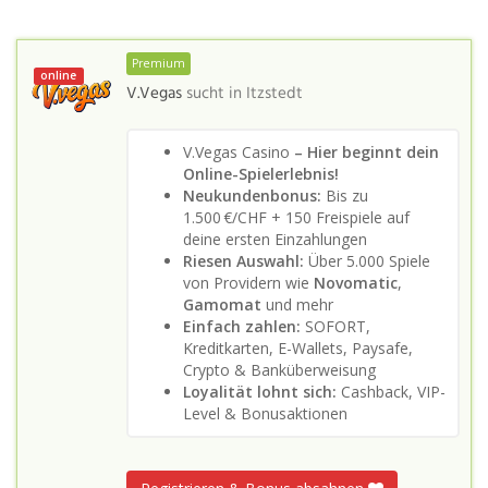
Premium
online
V.Vegas
sucht in
Itzstedt
V.Vegas Casino
– Hier beginnt dein
Online-Spielerlebnis!
Neukundenbonus:
Bis zu
1.500 €/CHF + 150 Freispiele auf
deine ersten Einzahlungen
Riesen Auswahl:
Über 5.000 Spiele
von Providern wie
Novomatic
,
Gamomat
und mehr
Einfach zahlen:
SOFORT,
Kreditkarten, E-Wallets, Paysafe,
Crypto & Banküberweisung
Loyalität lohnt sich:
Cashback, VIP-
Level & Bonusaktionen