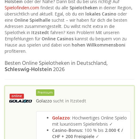
Holstein
oder der Nähe? Dann bist du bei uns richtig! Auf
Spielofinden.com
findest du alle
Spielotheken
in deiner Region,
übersichtlich und aktuell. Egal, ob du ein
lokales Casino
oder
eine
Online Spielhalle
suchst – wir haben für dich die besten
Adressen zusammengestellt. Du willst nicht extra in die
Spielothek in
Itzstedt
fahren? Kein Problem! Mit unseren
Empfehlungen für
Online Casinos
kannst du bequem von zu
Hause aus spielen und dabei von
hohen Willkommensboni
profitieren.
Besten Online Spielotheken in Deutschland,
Schleswig-Holstein
2026
Premium
online
Golazzo
sucht in
Itzstedt
Golazzo
: Hochwertiges Online Spielo
mit luxuriösem Spielerlebnis ✓
Casino-Bonus:
100 % bis
2.000 € /
CHF + 200 Freispiele
✓