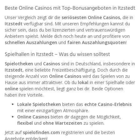
Beste Online Casinos mit Top-Bonusangeboten in Itzstedt
Unser Vergleich zeigt dir die
seriösesten Online Casinos
, die in
Itzstedt
verfügbar sind. Mit unseren Empfehlungen kannst du
sicher sein, dass du bei lizenzierten und vertrauenswürdigen
Anbietern spielst. Melde dich noch heute an und profitiere von
schnellen Auszahlungen
und
fairen Auszahlungsquoten
!
Spielhallen in Itzstedt – Was du wissen solltest
Spielotheken
und
Casinos
sind in Deutschland, insbesondere in
Itzstedt
, eine beliebte Freizeitbeschäftigung. Doch durch die
steigende Anzahl von
Online Casinos
wird das Spielen von zu
Hause aus immer attraktiver. Ob du
lokal
in einer Spielhalle oder
online
spielen möchtest, liegt ganz bei dir. Beide Optionen
haben ihre Vorteile.
Lokale Spielotheken
bieten das
echte Casino-Erlebnis
mit einer einzigartigen Atmosphäre.
Online Casinos
bieten dir dagegen die Möglichkeit,
flexibel
und
ohne Wartezeiten
zu spielen.
Jetzt auf
spielofinden.com
registrieren und die besten
Angebote entdecken!