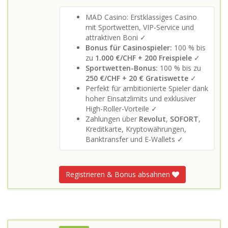
MAD Casino: Erstklassiges Casino
mit Sportwetten, VIP-Service und
attraktiven Boni ✓
Bonus für Casinospieler:
100 % bis
zu
1.000 €/CHF + 200 Freispiele
✓
Sportwetten-Bonus:
100 % bis zu
250 €/CHF + 20 € Gratiswette
✓
Perfekt für ambitionierte Spieler dank
hoher Einsatzlimits und exklusiver
High-Roller-Vorteile ✓
Zahlungen über
Revolut
,
SOFORT
,
Kreditkarte, Kryptowährungen,
Banktransfer und E-Wallets ✓
Registrieren & Bonus absahnen