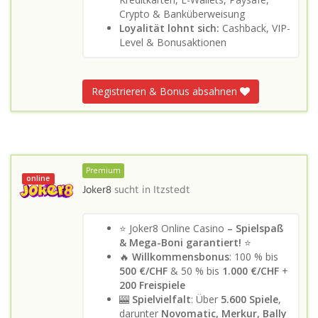
Crypto & Banküberweisung
Loyalität lohnt sich:
Cashback, VIP-
Level & Bonusaktionen
Registrieren & Bonus absahnen
Premium
online
Joker8
sucht in
Itzstedt
⭐ Joker8 Online Casino
– Spielspaß
& Mega-Boni garantiert!
⭐
🔥
Willkommensbonus
: 100 % bis
500 €/CHF
& 50 % bis
1.000 €/CHF
+
200 Freispiele
🎰
Spielvielfalt
: Über
5.600 Spiele
,
darunter
Novomatic, Merkur, Bally