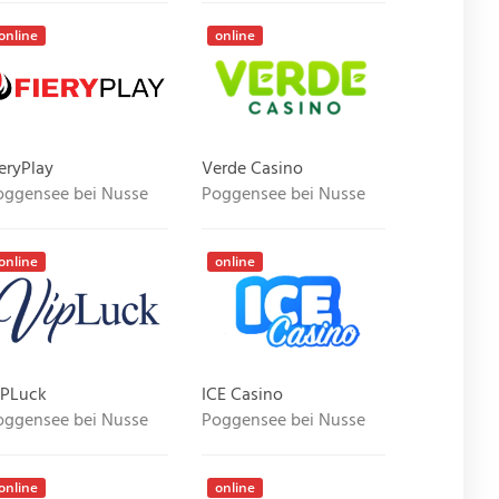
online
online
eryPlay
Verde Casino
oggensee bei Nusse
Poggensee bei Nusse
online
online
IPLuck
ICE Casino
oggensee bei Nusse
Poggensee bei Nusse
online
online