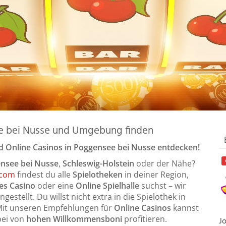
ee bei Nusse und Umgebung finden
nd Online Casinos in Poggensee bei Nusse entdecken!
nsee bei Nusse
,
Schleswig-Holstein
oder der Nähe?
n.com
findest du alle
Spielotheken
in deiner Region,
les Casino
oder eine
Online Spielhalle
suchst – wir
tellt. Du willst nicht extra in die Spielothek in
Mit unseren Empfehlungen für
Online Casinos
kannst
bei von
hohen Willkommensboni
profitieren.
J