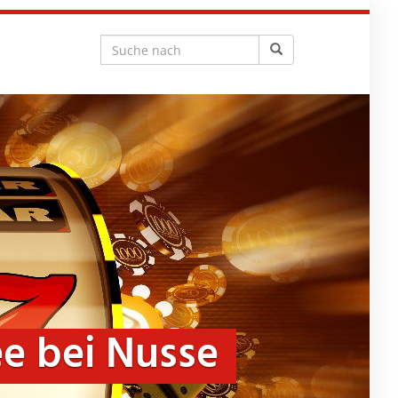
e bei Nusse