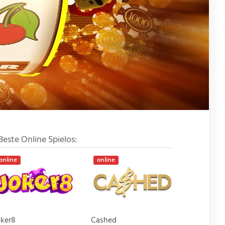
Beste Online Spielos:
online
online
oker8
Cashed