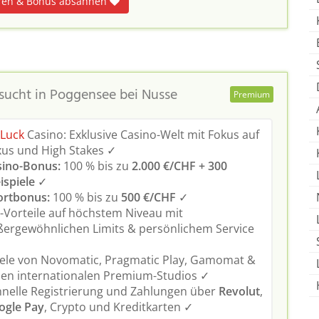
eren & Bonus absahnen
sucht in
Poggensee bei Nusse
Premium
PLuck
Casino: Exklusive Casino-Welt mit Fokus auf
xus und High Stakes ✓
sino-Bonus:
100 % bis zu
2.000 €/CHF + 300
ispiele
✓
ortbonus:
100 % bis zu
500 €/CHF
✓
-Vorteile auf höchstem Niveau mit
ßergewöhnlichen Limits & persönlichem Service
iele von Novomatic, Pragmatic Play, Gamomat &
len internationalen Premium-Studios ✓
hnelle Registrierung und Zahlungen über
Revolut
,
ogle Pay
, Crypto und Kreditkarten ✓