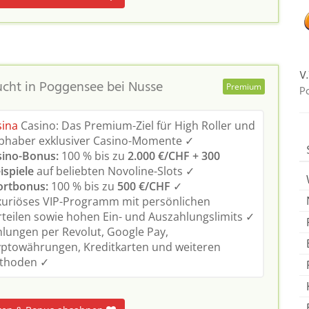
V
ucht in
Poggensee bei Nusse
Premium
P
sina
Casino: Das Premium-Ziel für High Roller und
ebhaber exklusiver Casino-Momente ✓
sino-Bonus:
100 % bis zu
2.000 €/CHF + 300
ispiele
auf beliebten Novoline-Slots ✓
ortbonus:
100 % bis zu
500 €/CHF
✓
xuriöses VIP-Programm mit persönlichen
teilen sowie hohen Ein- und Auszahlungslimits ✓
lungen per Revolut, Google Pay,
yptowährungen, Kreditkarten und weiteren
thoden ✓