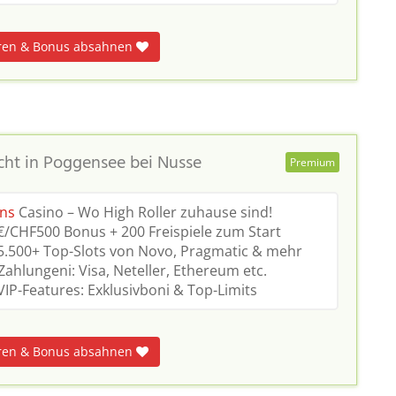
eren & Bonus absahnen
cht in
Poggensee bei Nusse
Premium
ns
Casino – Wo High Roller zuhause sind!
€/CHF500 Bonus + 200 Freispiele zum Start
 5.500+ Top-Slots von Novo, Pragmatic & mehr
Zahlungeni: Visa, Neteller, Ethereum etc.
VIP-Features: Exklusivboni & Top-Limits
eren & Bonus absahnen