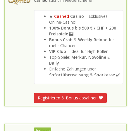
Cashed
sucht in
Niederschieren
★
Cashed
Casino
– Exklusives
Online-Casino!
100% Bonus bis 500 €
/ CHF
+
200
Freispiele
🎰
Bonus Crab
&
Weekly Reload
für
mehr Chancen
VIP-Club
– ideal für High Roller
Top-Spiele:
Merkur
,
Novoline
&
Bally
Einfache Zahlungen über
Sofortüberweisung
&
Sparkasse
✔️
Registrieren & Bonus absahnen
Premium