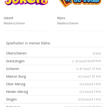
Joker8
Wyns
Niederschieren
Niederschieren
Spielhallen in meiner Nähe:
Oberschieren
(0 km)
Grentzingen
(0 km)
(0 km)
(1.33 km)
Schieren
(1.33 km)
(1.87 km)
Maison Burg
(1.87 km)
(4.3 km)
Ober-Merzig
(4.3 km)
(4.3 km)
Nieder-Merzig
(4.3 km)
(4.3 km)
Stegen
(4.3 km)
(4.36 km)
(4.36 km)