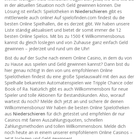
in der aktuellen Situation noch Geld gewinnen können. Die
Lösung ist einfach: Spielotheken in
Niederschieren
gibt es
mittlerweile auch online! Auf spielofinden.com findest du die
besten Online Spielhallen, die es derzeit gibt. Wir haben unsere
Liste ständig aktualisiert und bietet dir somit immer die 12
besten Online Spielos. Mit bis zu 1500 € Willkommensbonus
kannst du gleich loslegen und von Zuhause ganz einfach Geld
gewinnen – jederzeit und rund um die Uhr!
Bist du auf der Suche nach einem Online Casino, in dem du von
zu Hause aus spielen und Geld gewinnen kannst? Dann bist du
hier genau richtig! In den von uns empfohlenen Online
Spielotheken findest du eine große Spielauswahl mit den aus der
Spielhalle bekannten Automatenspielen wie Tripple Chance oder
Book of Ra. Natürlich gibt es auch Willkommensboni für neue
Spieler und tolle Aktionen für Bestandskunden. Also, worauf
wartest du noch? Melde dich jetzt an und sichere dir deinen
Willkommensbonus!
Wir haben die besten Online Spielotheken
aus
Niederschieren
für dich getestet und empfehlen dir nur
Casinos mit fairen Auszahlungsquoten, schnellen
Zahlungsmethoden und tollen Willkommensboni. Melde dich
noch heute an in einem unserer empfohlenem Online Casinos –
Jetzt loslegen und Geld gewinnen!