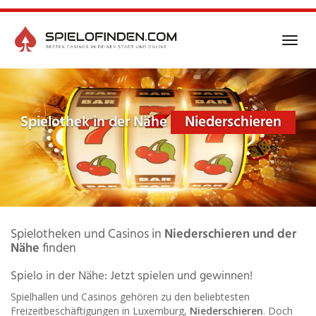
Skip
to
main
Toggl
content
navig
Spielothek in der Nähe
Niederschieren
Spielotheken und Casinos in
Niederschieren und der
Nähe
finden
Spielo in der Nähe: Jetzt spielen und gewinnen!
Spielhallen und Casinos gehören zu den beliebtesten
Freizeitbeschäftigungen in Luxemburg,
Niederschieren
. Doch