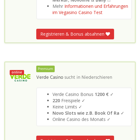
Mehr
Informationen und Erfahrungen
im Vegasino Casino Test
Registrieren & Bonus absahnen
Premium
online
Verde Casino
sucht in
Niederschieren
Verde Casino Bonus
1200 €
✓
220
Freispiele ✓
Keine Limits ✓
Novo Slots wie z.B. Book Of Ra
✓
Online Casino des Monats ✓