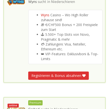
Wyns
sucht in
Niederschieren
Wyns
Casino – Wo High Roller
zuhause sind!
🎁 €/CHF500 Bonus + 200 Freispiele
zum Start
🕹️ 5.500+ Top-Slots von Novo,
Pragmatic & mehr
💳 Zahlungeni: Visa, Neteller,
Ethereum etc.
👑 VIP-Features: Exklusivboni & Top-
Limits
Registrieren & Bonus absahnen
Premium
online