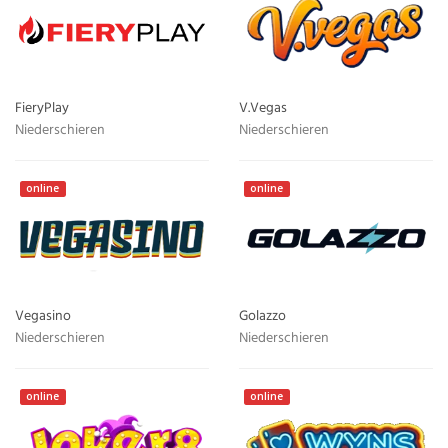
FieryPlay
V.Vegas
Niederschieren
Niederschieren
online
online
Vegasino
Golazzo
Niederschieren
Niederschieren
online
online