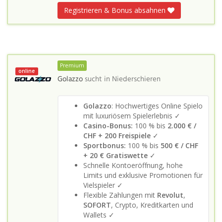
Registrieren & Bonus absahnen
Premium
online
Golazzo
sucht in
Niederschieren
Golazzo
: Hochwertiges Online Spielo
mit luxuriösem Spielerlebnis ✓
Casino-Bonus:
100 % bis
2.000 € /
CHF + 200 Freispiele
✓
Sportbonus:
100 % bis
500 € / CHF
+ 20 € Gratiswette
✓
Schnelle Kontoeröffnung, hohe
Limits und exklusive Promotionen für
Vielspieler ✓
Flexible Zahlungen mit
Revolut
,
SOFORT
, Crypto, Kreditkarten und
Wallets ✓