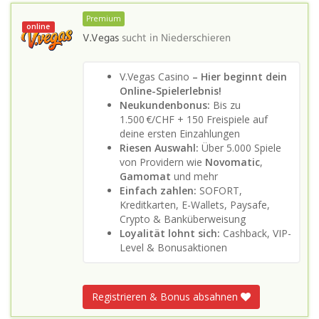
Premium
online
V.Vegas
sucht in
Niederschieren
V.Vegas Casino
– Hier beginnt dein
Online-Spielerlebnis!
Neukundenbonus:
Bis zu
1.500 €/CHF + 150 Freispiele auf
deine ersten Einzahlungen
Riesen Auswahl:
Über 5.000 Spiele
von Providern wie
Novomatic
,
Gamomat
und mehr
Einfach zahlen:
SOFORT,
Kreditkarten, E-Wallets, Paysafe,
Crypto & Banküberweisung
Loyalität lohnt sich:
Cashback, VIP-
Level & Bonusaktionen
Registrieren & Bonus absahnen