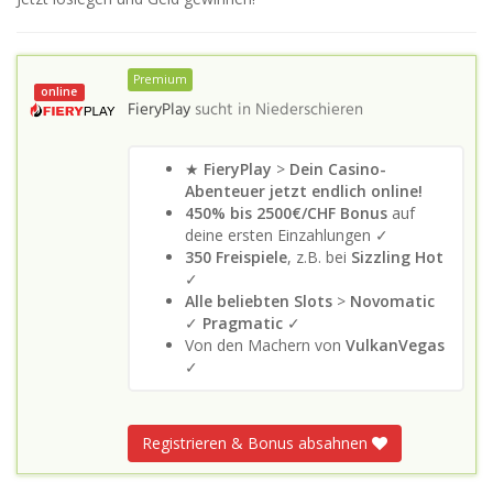
Premium
online
FieryPlay
sucht in
Niederschieren
★
FieryPlay
>
Dein Casino-
Abenteuer jetzt endlich online!
450% bis 2500€/CHF Bonus
auf
deine ersten Einzahlungen ✓
350 Freispiele
, z.B. bei
Sizzling Hot
✓
Alle beliebten Slots
>
Novomatic
✓
Pragmatic
✓
Von den Machern von
VulkanVegas
✓
Registrieren & Bonus absahnen