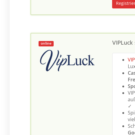
Registri
VIPLuck
online
VI
Lu
Ca
Fre
Sp
VIP
au
✓
Sp
vie
Sc
Go