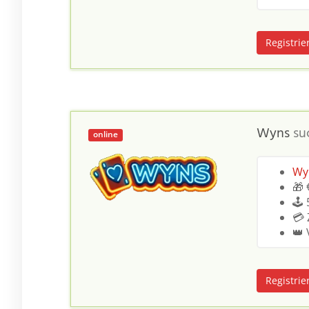
Registri
Wyns
su
online
Wy
🎁 
🕹️
💳 
👑 
Registri