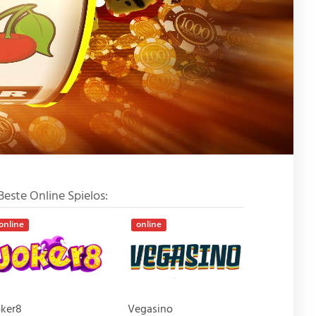
Beste Online Spielos:
online
online
oker8
Vegasino