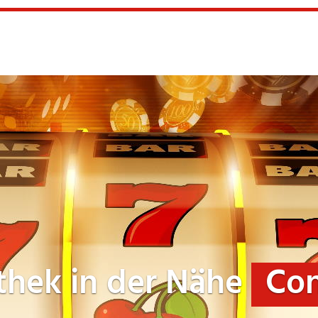
thek in der Nähe
Con