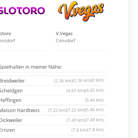
lotoro
V.Vegas
onsdorf
Consdorf
Spielhallen in meiner Nähe:
(0 km)
Breidweiler
(2.36 km)
(2.36 km)
Scheidgen
(4.65 km)
(4.65 km)
Heffingen
(5.46 km)
(5.46 km)
Maison Hardtwos
(7.22 km)
(7.22 km)
Dickweiler
(7.49 km)
(7.49 km)
Ernzen
(7.8 km)
(7.8 km)