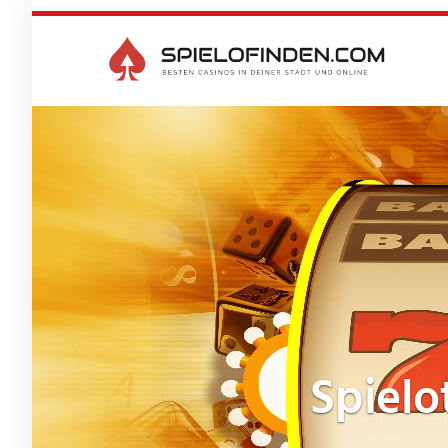
Skip
to
main
content
Spielo