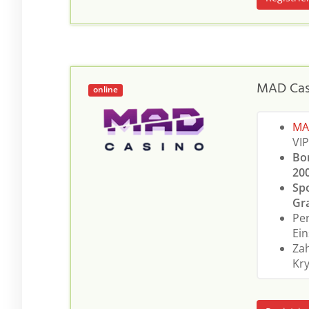
MAD Cas
online
MA
VIP
Bon
200
Sp
Gr
Per
Ein
Za
Kr