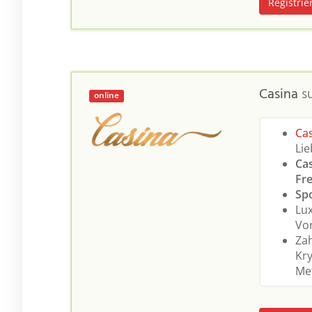
Registri
Casina
s
online
Ca
Li
Ca
Fre
Sp
Lu
Vor
Zah
Kr
Me