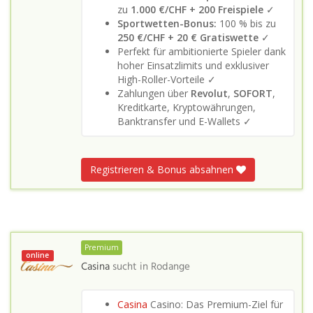
zu
1.000 €/CHF + 200 Freispiele
✓
Sportwetten-Bonus:
100 % bis zu
250 €/CHF + 20 € Gratiswette
✓
Perfekt für ambitionierte Spieler dank
hoher Einsatzlimits und exklusiver
High-Roller-Vorteile ✓
Zahlungen über
Revolut
,
SOFORT
,
Kreditkarte, Kryptowährungen,
Banktransfer und E-Wallets ✓
Registrieren & Bonus absahnen
Premium
online
Casina
sucht in
Rodange
Casina
Casino: Das Premium-Ziel für