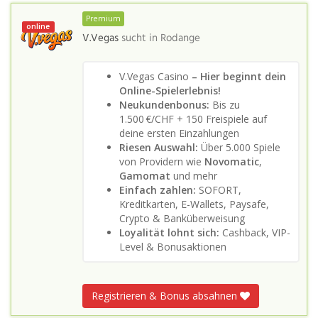
Premium
online
V.Vegas
sucht in
Rodange
V.Vegas Casino
– Hier beginnt dein
Online-Spielerlebnis!
Neukundenbonus:
Bis zu
1.500 €/CHF + 150 Freispiele auf
deine ersten Einzahlungen
Riesen Auswahl:
Über 5.000 Spiele
von Providern wie
Novomatic
,
Gamomat
und mehr
Einfach zahlen:
SOFORT,
Kreditkarten, E-Wallets, Paysafe,
Crypto & Banküberweisung
Loyalität lohnt sich:
Cashback, VIP-
Level & Bonusaktionen
Registrieren & Bonus absahnen