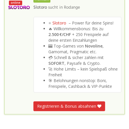
online
Slotoro
sucht in
Rodange
⭐
Slotoro
– Power für deine Spins!
🔥 Willkommensbonus: Bis zu
2.500 €/CHF
+ 250 Freispiele auf
deine ersten Einzahlungen
🎰 Top-Games von
Novoline
,
Gamomat, Pragmatic etc.
💳 Schnell & sicher zahlen mit
SOFORT
, Paysafe & Crypto.
🚀 Hohe Limits – kein Spielspaß ohne
Freiheit
🎯 Belohnungen nonstop: Boni,
Freispiele, Cashback & VIP-Punkte
Registrieren & Bonus absahnen