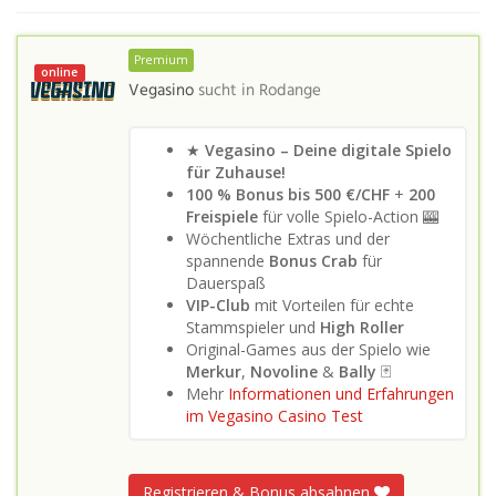
Premium
online
Vegasino
sucht in
Rodange
★
Vegasino – Deine digitale Spielo
für Zuhause!
100 % Bonus bis 500 €/CHF
+
200
Freispiele
für volle Spielo-Action 🎰
Wöchentliche Extras und der
spannende
Bonus Crab
für
Dauerspaß
VIP-Club
mit Vorteilen für echte
Stammspieler und
High Roller
Original-Games aus der Spielo wie
Merkur
,
Novoline
&
Bally
🃏
Mehr
Informationen und Erfahrungen
im Vegasino Casino Test
Registrieren & Bonus absahnen