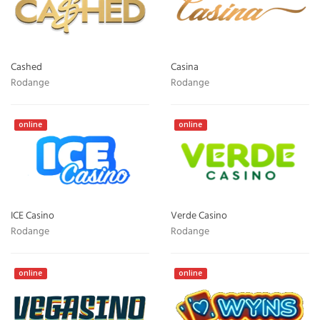
Cashed
Casina
Rodange
Rodange
online
online
ICE Casino
Verde Casino
Rodange
Rodange
online
online