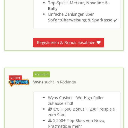
Top-Spiele:
Merkur
,
Novoline
&
Bally
Einfache Zahlungen über
Sofortüberweisung
&
Sparkasse
✔️
Registrieren & Bonus absahnen
Premium
online
Wyns
sucht in
Rodange
Wyns Casino – Wo High Roller
zuhause sind!
🎁 €/CHF500 Bonus + 200 Freispiele
zum Start
🕹️ 5.500+ Top-Slots von Novo,
Pragmatic & mehr