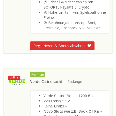
💳 Schnell & sicher zahlen mit
SOFORT
, Paysafe & Crypto.
🚀 Hohe Limits – kein Spielspaß ohne
Freiheit
🎯 Belohnungen nonstop: Boni,
Freispiele, Cashback & VIP-Punkte
Registrieren & Bonus absahnen
Premium
online
Verde Casino
sucht in
Rodange
Verde Casino Bonus
1200 €
✓
220
Freispiele ✓
Keine Limits ✓
Novo Slots wie z.B. Book Of Ra
✓