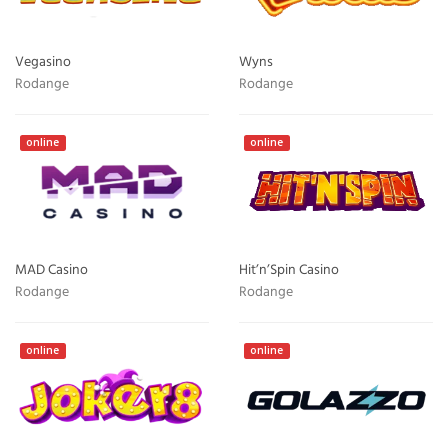
Vegasino
Wyns
Rodange
Rodange
online
online
MAD Casino
Hit’n’Spin Casino
Rodange
Rodange
online
online