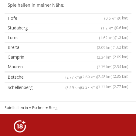
Spielhallen in meiner Nähe:
Höfe
(0 km)
(0.6 km)
Studaberg
(0.6 km)
(1.2 km)
Lums
(1.2 km)
(1.62 km)
Breita
(1.62 km)
(2.09 km)
Gamprin
(2.09 km)
(2.34 km)
Mauren
(2.34 km)
(2.35 km)
(2.35 km)
Betsche
(2.48 km)
(2.69 km)
(2.77 km)
(2.77 km)
Schellenberg
(3.23 km)
(3.37 km)
(3.59 km)
Spielhallen in
♣
Eschen
♣
Berg