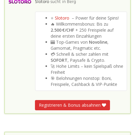
Slotoro
sucht in
Berg
⭐
Slotoro
– Power für deine Spins!
🔥 Willkommensbonus: Bis zu
2.500 €/CHF
+ 250 Freispiele auf
deine ersten Einzahlungen
🎰 Top-Games von
Novoline
,
Gamomat, Pragmatic etc.
💳 Schnell & sicher zahlen mit
SOFORT
, Paysafe & Crypto.
🚀 Hohe Limits – kein Spielspaß ohne
Freiheit
🎯 Belohnungen nonstop: Boni,
Freispiele, Cashback & VIP-Punkte
Registrieren & Bonus absahnen