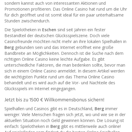
sondern kannst auch von interessanten Aktionen und
Promotionen profitieren. Das Online Casino hat rund um die Uhr
für dich geöffnet und ist somit ideal für ein paar unterhaltsame
Stunden zwischendurch.
Die Spielotheken in
Eschen
sind seit Jahren ein fester
Bestandteil der deutschen Glücksspielszene. Doch viele
Casinofreunde möchten nicht mehr an ihre lokalen Spielhallen in
Berg
gebunden sein und das Internet eröffnet eine große
Bandbreite an Möglichkeiten. Dennoch ist die Suche nach dem
richtigen Online Casino keine leichte Aufgabe. Es gibt
unterschiedliche Faktoren, die man bedenken sollte, bevor man
sich in einem Online Casino anmeldet. In diesem Artikel werden
die wichtigsten Punkte rund um das Thema Online Casino
behandelt und es wird auch auf die Vor- und Nachteile des
Glücksspiels im Internet eingegangen.
Jetzt bis zu 1500 € Willkommensbonus sichern!
Spielhallen und Casinos gibt es in Deutschland,
Berg
immer
weniger. Viele Menschen fragen sich jetzt, wo und wie sie in der
aktuellen Situation noch Geld gewinnen können. Die Lösung ist
einfach: Spielotheken in
Berg
gibt es mittlerweile auch online!