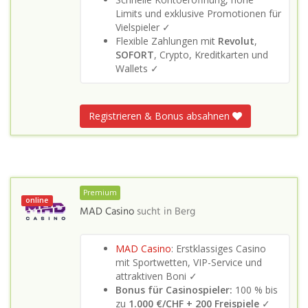
Limits und exklusive Promotionen für
Vielspieler ✓
Flexible Zahlungen mit
Revolut
,
SOFORT
, Crypto, Kreditkarten und
Wallets ✓
Registrieren & Bonus absahnen
Premium
online
MAD Casino
sucht in
Berg
MAD Casino
: Erstklassiges Casino
mit Sportwetten, VIP-Service und
attraktiven Boni ✓
Bonus für Casinospieler:
100 % bis
zu
1.000 €/CHF + 200 Freispiele
✓