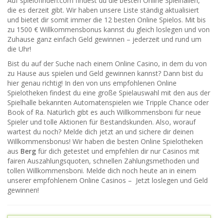
Auf spielofinden.com findest du die besten Online Spielhallen,
die es derzeit gibt. Wir haben unsere Liste ständig aktualisiert
und bietet dir somit immer die 12 besten Online Spielos. Mit bis
zu 1500 € Willkommensbonus kannst du gleich loslegen und von
Zuhause ganz einfach Geld gewinnen – jederzeit und rund um
die Uhr!
Bist du auf der Suche nach einem Online Casino, in dem du von
zu Hause aus spielen und Geld gewinnen kannst? Dann bist du
hier genau richtig! In den von uns empfohlenen Online
Spielotheken findest du eine große Spielauswahl mit den aus der
Spielhalle bekannten Automatenspielen wie Tripple Chance oder
Book of Ra. Natürlich gibt es auch Willkommensboni für neue
Spieler und tolle Aktionen für Bestandskunden. Also, worauf
wartest du noch? Melde dich jetzt an und sichere dir deinen
Willkommensbonus!
Wir haben die besten Online Spielotheken
aus
Berg
für dich getestet und empfehlen dir nur Casinos mit
fairen Auszahlungsquoten, schnellen Zahlungsmethoden und
tollen Willkommensboni. Melde dich noch heute an in einem
unserer empfohlenem Online Casinos – Jetzt loslegen und Geld
gewinnen!