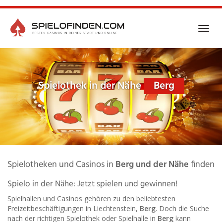
Skip
to
main
Toggl
content
navig
Spielothek in der Nähe
Berg
Spielotheken und Casinos in
Berg und der Nähe
finden
Spielo in der Nähe: Jetzt spielen und gewinnen!
Spielhallen und Casinos gehören zu den beliebtesten
Freizeitbeschäftigungen in Liechtenstein,
Berg
. Doch die Suche
nach der richtigen Spielothek oder Spielhalle in
Berg
kann