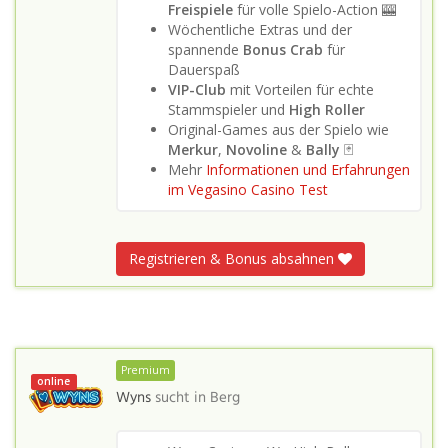
Freispiele
für volle Spielo-Action 🎰
Wöchentliche Extras und der
spannende
Bonus Crab
für
Dauerspaß
VIP-Club
mit Vorteilen für echte
Stammspieler und
High Roller
Original-Games aus der Spielo wie
Merkur
,
Novoline
&
Bally
🃏
Mehr
Informationen und Erfahrungen
im Vegasino Casino Test
Registrieren & Bonus absahnen
Premium
online
Wyns
sucht in
Berg