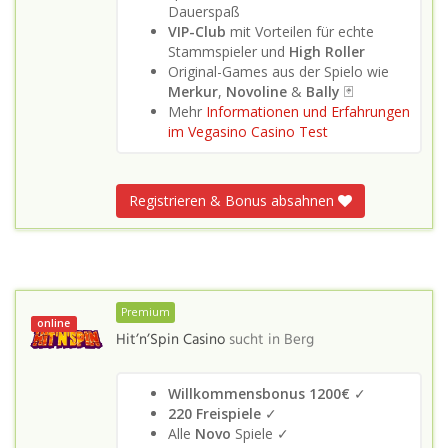
Dauerspaß
VIP-Club
mit Vorteilen für echte
Stammspieler und
High Roller
Original-Games aus der Spielo wie
Merkur
,
Novoline
&
Bally
🃏
Mehr
Informationen und Erfahrungen
im Vegasino Casino Test
Registrieren & Bonus absahnen
Premium
online
Hit’n’Spin Casino
sucht in
Berg
Willkommensbonus 1200€
✓
220 Freispiele
✓
Alle
Novo
Spiele ✓