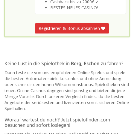
Cashback bis zu 2000€ ✓
BESTES NEUES CASINO!
Registrieren & Bonus absahnen
Keine Lust in die Spielothek in
Berg
,
Eschen
zu fahren?
Dann teste die von uns empfohlenen Online Spielos und spiele
die besten Automatenspiele kostenlos und ohne Anmeldung
oder sicher dir den hohen Willkommensbonus. Spielotheken sind
teuer, Online Casinos dagegen sind günstig und bieten dir jede
Menge Vorteile. Durch unseren Vergleich findest du die besten
Angebote der seriösesten und lizenzierten somit sicheren Online
Spielhallen.
Worauf wartest du noch? Jetzt spielofinden.com
besuchen und sofort loslegen!