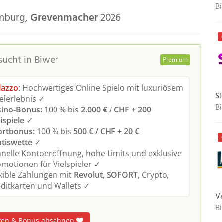
B
emburg,
Grevenmacher
2026
sucht in
Biwer
Premium
lazzo
: Hochwertiges Online Spielo mit luxuriösem
S
elerlebnis ✓
B
sino-Bonus:
100 % bis
2.000 € / CHF + 200
ispiele
✓
ortbonus:
100 % bis
500 € / CHF + 20 €
atiswette
✓
nelle Kontoeröffnung, hohe Limits und exklusive
motionen für Vielspieler ✓
xible Zahlungen mit
Revolut
,
SOFORT
, Crypto,
ditkarten und Wallets ✓
V
B
eren & Bonus absahnen