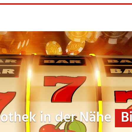
lothek in der Nähe
B