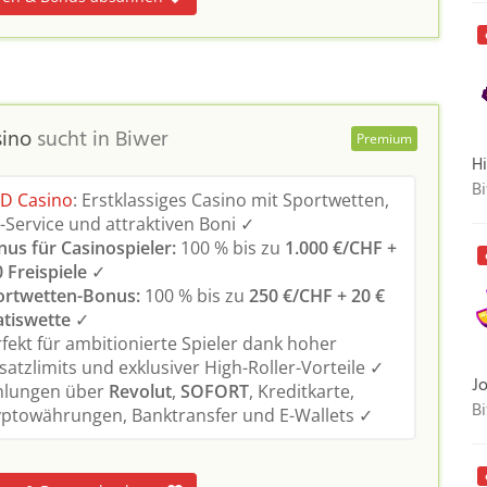
ino
sucht in
Biwer
Premium
Hi
B
D Casino
: Erstklassiges Casino mit Sportwetten,
-Service und attraktiven Boni ✓
us für Casinospieler:
100 % bis zu
1.000 €/CHF +
 Freispiele
✓
ortwetten-Bonus:
100 % bis zu
250 €/CHF + 20 €
atiswette
✓
fekt für ambitionierte Spieler dank hoher
satzlimits und exklusiver High-Roller-Vorteile ✓
J
hlungen über
Revolut
,
SOFORT
, Kreditkarte,
B
yptowährungen, Banktransfer und E-Wallets ✓