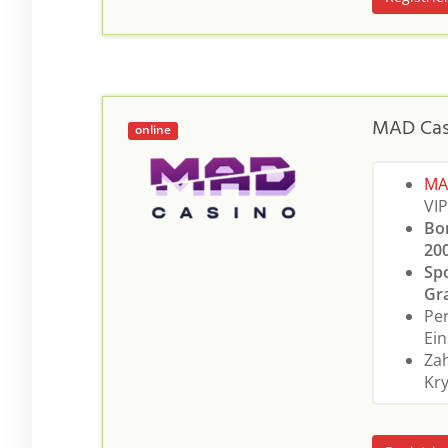
MAD Cas
online
MA
VIP
Bon
200
Sp
Gr
Per
Ein
Za
Kr