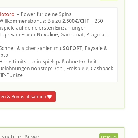
lotoro
– Power für deine Spins!
 Willkommensbonus: Bis zu
2.500 €/CHF
+ 250
ispiele auf deine ersten Einzahlungen
 Top-Games von
Novoline
, Gamomat, Pragmatic
.
Schnell & sicher zahlen mit
SOFORT
, Paysafe &
pto.
Hohe Limits – kein Spielspaß ohne Freiheit
Belohnungen nonstop: Boni, Freispiele, Cashback
VIP-Punkte
eren & Bonus absahnen
y
sucht in
Biwer
Premium