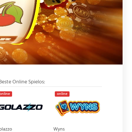
Beste Online Spielos:
online
online
olazzo
Wyns