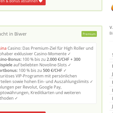
eren & Bonus absahnen
V
ucht in
Biwer
B
Premium
sina
Casino: Das Premium-Ziel für High Roller und
ebhaber exklusiver Casino-Momente ✓
sino-Bonus:
100 % bis zu
2.000 €/CHF + 300
ispiele
auf beliebten Novoline-Slots ✓
ortbonus:
100 % bis zu
500 €/CHF
✓
xuriöses VIP-Programm mit persönlichen
teilen sowie hohen Ein- und Auszahlungslimits ✓
lungen per Revolut, Google Pay,
yptowährungen, Kreditkarten und weiteren
thoden ✓