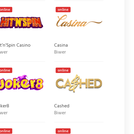
online
online
t’n’Spin Casino
Casina
iwer
Biwer
online
online
oker8
Cashed
iwer
Biwer
online
online