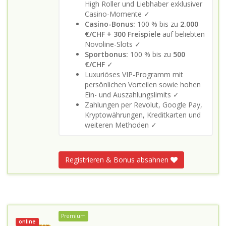
High Roller und Liebhaber exklusiver
Casino-Momente ✓
Casino-Bonus:
100 % bis zu
2.000
€/CHF + 300 Freispiele
auf beliebten
Novoline-Slots ✓
Sportbonus:
100 % bis zu
500
€/CHF
✓
Luxuriöses VIP-Programm mit
persönlichen Vorteilen sowie hohen
Ein- und Auszahlungslimits ✓
Zahlungen per Revolut, Google Pay,
Kryptowährungen, Kreditkarten und
weiteren Methoden ✓
Registrieren & Bonus absahnen
Premium
online