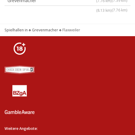
Grevenmacher
(7.39 km)
(7.76 km)
(7.76 km)
(8.13 km)
Spielhallen in
♣
Grevenmacher
♣
Flaxweiler
Weitere Angebote: