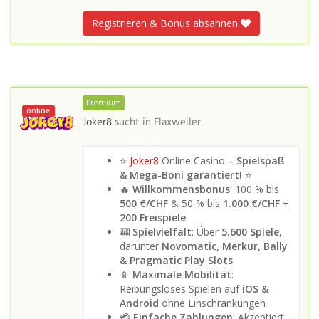
Registrieren & Bonus absahnen
Premium
online
Joker8
sucht in
Flaxweiler
⭐
Joker8
Online Casino
– Spielspaß
& Mega-Boni garantiert!
⭐
🔥
Willkommensbonus
: 100 % bis
500 €/CHF
& 50 % bis
1.000 €/CHF
+
200 Freispiele
🎰
Spielvielfalt
: Über
5.600 Spiele
,
darunter
Novomatic, Merkur, Bally
& Pragmatic Play Slots
📱
Maximale Mobilität
:
Reibungsloses Spielen auf
iOS &
Android
ohne Einschränkungen
💳
Einfache Zahlungen
: Akzeptiert