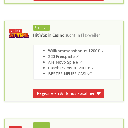
Premium
online
Hit’n’Spin Casino
sucht in
Flaxweiler
Willkommensbonus 1200€
✓
220 Freispiele
✓
Alle
Novo
Spiele ✓
Cashback bis zu 2000€ ✓
BESTES NEUES CASINO!
Registrieren & Bonus absahnen
Premium