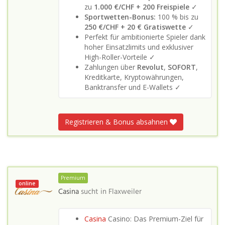
zu
1.000 €/CHF + 200 Freispiele
✓
Sportwetten-Bonus:
100 % bis zu
250 €/CHF + 20 € Gratiswette
✓
Perfekt für ambitionierte Spieler dank
hoher Einsatzlimits und exklusiver
High-Roller-Vorteile ✓
Zahlungen über
Revolut
,
SOFORT
,
Kreditkarte, Kryptowährungen,
Banktransfer und E-Wallets ✓
Registrieren & Bonus absahnen
Premium
online
Casina
sucht in
Flaxweiler
Casina
Casino: Das Premium-Ziel für