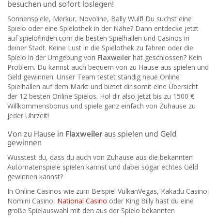
besuchen und sofort loslegen!
Sonnenspiele, Merkur, Novoline, Bally Wulf! Du suchst eine
Spielo oder eine Spielothek in der Nähe? Dann entdecke jetzt
auf spielofinden.com die besten Spielhallen und Casinos in
deiner Stadt. Keine Lust in die Spielothek zu fahren oder die
Spielo in der Umgebung von
Flaxweiler
hat geschlossen? Kein
Problem. Du kannst auch bequem von zu Hause aus spielen und
Geld gewinnen. Unser Team testet ständig neue Online
Spielhallen auf dem Markt und bietet dir somit eine Übersicht
der 12 besten Online Spielos. Hol dir also jetzt bis zu 1500 €
Willkommensbonus und spiele ganz einfach von Zuhause zu
jeder Uhrzeit!
Von zu Hause in
Flaxweiler
aus spielen und Geld
gewinnen
Wusstest du, dass du auch von Zuhause aus die bekannten
Automatenspiele spielen kannst und dabei sogar echtes Geld
gewinnen kannst?
In Online Casinos wie zum Beispiel VulkanVegas, Kakadu Casino,
Nomini Casino,
National Casino
oder King Billy hast du eine
große Spielauswahl mit den aus der Spielo bekannten