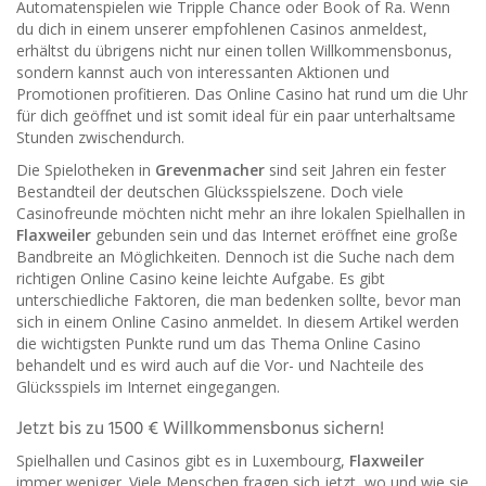
Automatenspielen wie Tripple Chance oder Book of Ra. Wenn
du dich in einem unserer empfohlenen Casinos anmeldest,
erhältst du übrigens nicht nur einen tollen Willkommensbonus,
sondern kannst auch von interessanten Aktionen und
Promotionen profitieren. Das Online Casino hat rund um die Uhr
für dich geöffnet und ist somit ideal für ein paar unterhaltsame
Stunden zwischendurch.
Die Spielotheken in
Grevenmacher
sind seit Jahren ein fester
Bestandteil der deutschen Glücksspielszene. Doch viele
Casinofreunde möchten nicht mehr an ihre lokalen Spielhallen in
Flaxweiler
gebunden sein und das Internet eröffnet eine große
Bandbreite an Möglichkeiten. Dennoch ist die Suche nach dem
richtigen Online Casino keine leichte Aufgabe. Es gibt
unterschiedliche Faktoren, die man bedenken sollte, bevor man
sich in einem Online Casino anmeldet. In diesem Artikel werden
die wichtigsten Punkte rund um das Thema Online Casino
behandelt und es wird auch auf die Vor- und Nachteile des
Glücksspiels im Internet eingegangen.
Jetzt bis zu 1500 € Willkommensbonus sichern!
Spielhallen und Casinos gibt es in Luxembourg,
Flaxweiler
immer weniger. Viele Menschen fragen sich jetzt, wo und wie sie