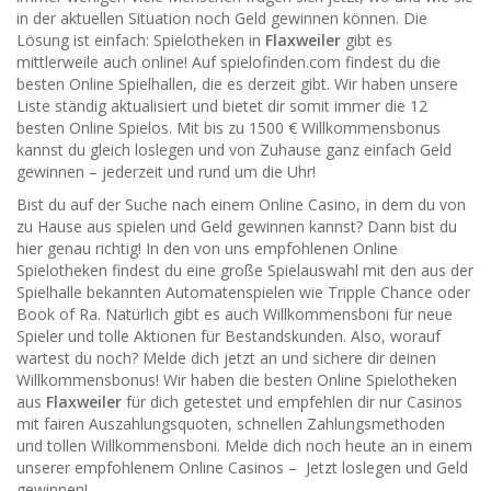
in der aktuellen Situation noch Geld gewinnen können. Die
Lösung ist einfach: Spielotheken in
Flaxweiler
gibt es
mittlerweile auch online! Auf spielofinden.com findest du die
besten Online Spielhallen, die es derzeit gibt. Wir haben unsere
Liste ständig aktualisiert und bietet dir somit immer die 12
besten Online Spielos. Mit bis zu 1500 € Willkommensbonus
kannst du gleich loslegen und von Zuhause ganz einfach Geld
gewinnen – jederzeit und rund um die Uhr!
Bist du auf der Suche nach einem Online Casino, in dem du von
zu Hause aus spielen und Geld gewinnen kannst? Dann bist du
hier genau richtig! In den von uns empfohlenen Online
Spielotheken findest du eine große Spielauswahl mit den aus der
Spielhalle bekannten Automatenspielen wie Tripple Chance oder
Book of Ra. Natürlich gibt es auch Willkommensboni für neue
Spieler und tolle Aktionen für Bestandskunden. Also, worauf
wartest du noch? Melde dich jetzt an und sichere dir deinen
Willkommensbonus!
Wir haben die besten Online Spielotheken
aus
Flaxweiler
für dich getestet und empfehlen dir nur Casinos
mit fairen Auszahlungsquoten, schnellen Zahlungsmethoden
und tollen Willkommensboni. Melde dich noch heute an in einem
unserer empfohlenem Online Casinos – Jetzt loslegen und Geld
gewinnen!