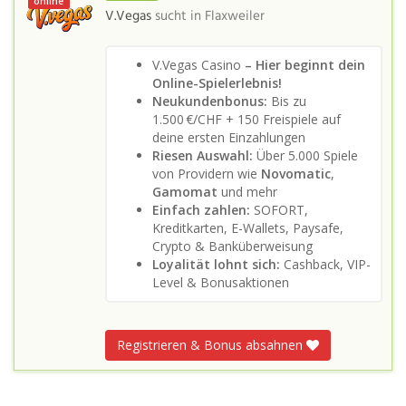
online
V.Vegas
sucht in
Flaxweiler
V.Vegas Casino
– Hier beginnt dein
Online-Spielerlebnis!
Neukundenbonus:
Bis zu
1.500 €/CHF + 150 Freispiele auf
deine ersten Einzahlungen
Riesen Auswahl:
Über 5.000 Spiele
von Providern wie
Novomatic
,
Gamomat
und mehr
Einfach zahlen:
SOFORT,
Kreditkarten, E-Wallets, Paysafe,
Crypto & Banküberweisung
Loyalität lohnt sich:
Cashback, VIP-
Level & Bonusaktionen
Registrieren & Bonus absahnen