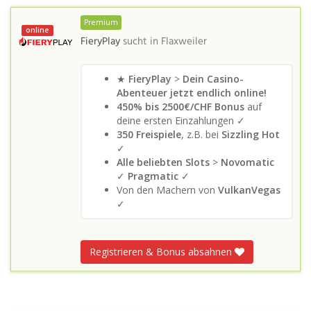
Premium
online
FieryPlay
sucht in
Flaxweiler
★
FieryPlay
>
Dein Casino-
Abenteuer jetzt endlich online!
450% bis 2500€/CHF Bonus
auf
deine ersten Einzahlungen ✓
350 Freispiele
, z.B. bei
Sizzling Hot
✓
Alle beliebten Slots
>
Novomatic
✓
Pragmatic
✓
Von den Machern von
VulkanVegas
✓
Registrieren & Bonus absahnen