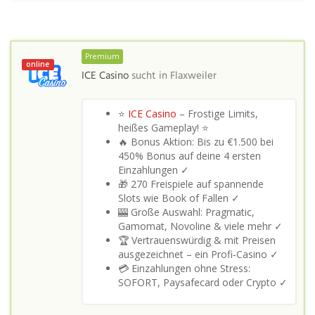
Premium
online
ICE Casino
sucht in
Flaxweiler
⭐
ICE Casino
– Frostige Limits,
heißes Gameplay! ⭐
🔥 Bonus Aktion: Bis zu €1.500 bei
450% Bonus auf deine 4 ersten
Einzahlungen ✓
🎁 270 Freispiele auf spannende
Slots wie Book of Fallen ✓
🎰 Große Auswahl: Pragmatic,
Gamomat, Novoline & viele mehr ✓
🏆 Vertrauenswürdig & mit Preisen
ausgezeichnet – ein Profi‑Casino ✓
💳 Einzahlungen ohne Stress:
SOFORT, Paysafecard oder Crypto ✓