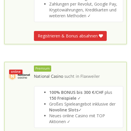
Zahlungen per Revolut, Google Pay,
Kryptowährungen, Kreditkarten und
weiteren Methoden ✓
Registrieren & Bonus absahnen
Premium
online
National Casino
sucht in
Flaxweiler
100% BONUS bis 300 €/CHF
plus
150 Freispiele
✓
Großes Spieleangebot inklusive der
Novoline Slots
✓
Neues online Casino mit TOP
Aktionen ✓