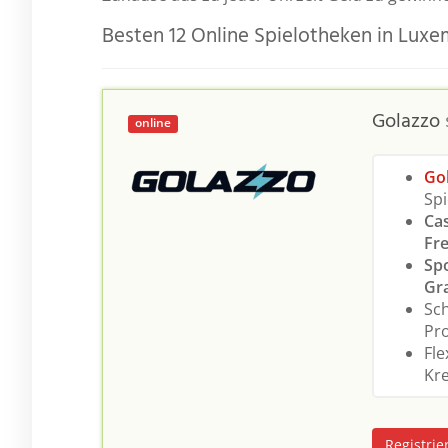
Besten 12 Online Spielotheken in Lux
Golazzo
online
Go
Spi
Ca
Fre
Sp
Gr
Sch
Pro
Fle
Kre
Registri