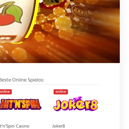
Beste Online Spielos:
online
online
t’n’Spin Casino
Joker8