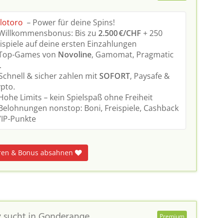
lotoro
– Power für deine Spins!
 Willkommensbonus: Bis zu
2.500 €/CHF
+ 250
ispiele auf deine ersten Einzahlungen
 Top-Games von
Novoline
, Gamomat, Pragmatic
.
Schnell & sicher zahlen mit
SOFORT
, Paysafe &
pto.
Hohe Limits – kein Spielspaß ohne Freiheit
Belohnungen nonstop: Boni, Freispiele, Cashback
VIP-Punkte
eren & Bonus absahnen
y
sucht in
Gonderange
Premium