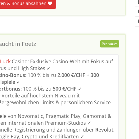
eren & Bonus absahnen
sucht in
Foetz
Premium
PLuck
Casino: Exklusive Casino-Welt mit Fokus auf
xus und High Stakes ✓
sino-Bonus:
100 % bis zu
2.000 €/CHF + 300
ispiele
✓
ortbonus:
100 % bis zu
500 €/CHF
✓
-Vorteile auf höchstem Niveau mit
ßergewöhnlichen Limits & persönlichem Service
iele von Novomatic, Pragmatic Play, Gamomat &
len internationalen Premium-Studios ✓
hnelle Registrierung und Zahlungen über
Revolut
,
ogle Pay
, Crypto und Kreditkarten ✓