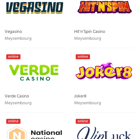
Vegasino
Hit’n’Spin Casino
Meysembourg
Meysembourg
online
online
Verde Casino
Joker8
Meysembourg
Meysembourg
online
online