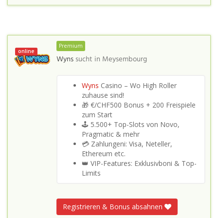
Premium
online
Wyns
sucht in
Meysembourg
Wyns
Casino – Wo High Roller
zuhause sind!
🎁 €/CHF500 Bonus + 200 Freispiele
zum Start
🕹️ 5.500+ Top-Slots von Novo,
Pragmatic & mehr
💳 Zahlungeni: Visa, Neteller,
Ethereum etc.
👑 VIP-Features: Exklusivboni & Top-
Limits
Registrieren & Bonus absahnen