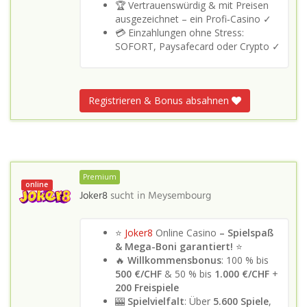
🏆 Vertrauenswürdig & mit Preisen
ausgezeichnet – ein Profi‑Casino ✓
💳 Einzahlungen ohne Stress:
SOFORT, Paysafecard oder Crypto ✓
Registrieren & Bonus absahnen
Premium
online
Joker8
sucht in
Meysembourg
⭐
Joker8
Online Casino
– Spielspaß
& Mega-Boni garantiert!
⭐
🔥
Willkommensbonus
: 100 % bis
500 €/CHF
& 50 % bis
1.000 €/CHF
+
200 Freispiele
🎰
Spielvielfalt
: Über
5.600 Spiele
,