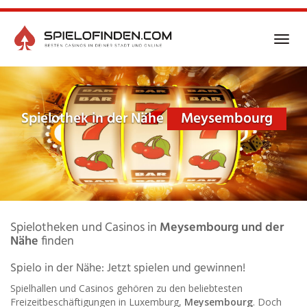
Skip
to
main
Toggl
content
navig
Spielothek in der Nähe
Meysembourg
Spielotheken und Casinos in
Meysembourg und der
Nähe
finden
Spielo in der Nähe: Jetzt spielen und gewinnen!
Spielhallen und Casinos gehören zu den beliebtesten
Freizeitbeschäftigungen in Luxemburg,
Meysembourg
. Doch