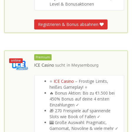
Level & Bonusaktionen
Registrieren & Bonus absahnen
Premium
online
ICE Casino
sucht in
Meysembourg
⭐
ICE Casino
– Frostige Limits,
heißes Gameplay! ⭐
🔥 Bonus Aktion: Bis zu €1.500 bei
450% Bonus auf deine 4 ersten
Einzahlungen ✓
🎁 270 Freispiele auf spannende
Slots wie Book of Fallen ✓
🎰 Große Auswahl: Pragmatic,
Gamomat, Novoline & viele mehr ✓