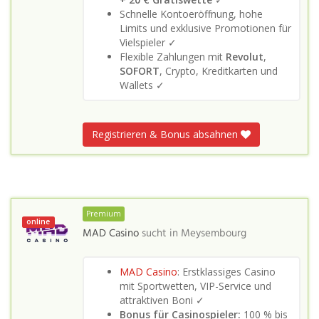
Schnelle Kontoeröffnung, hohe
Limits und exklusive Promotionen für
Vielspieler ✓
Flexible Zahlungen mit
Revolut
,
SOFORT
, Crypto, Kreditkarten und
Wallets ✓
Registrieren & Bonus absahnen
Premium
online
MAD Casino
sucht in
Meysembourg
MAD Casino
: Erstklassiges Casino
mit Sportwetten, VIP-Service und
attraktiven Boni ✓
Bonus für Casinospieler:
100 % bis