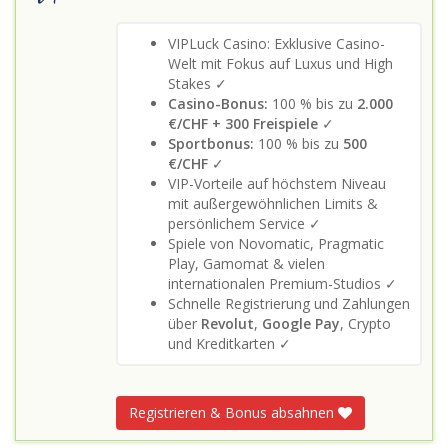
VIPLuck Casino: Exklusive Casino-
Welt mit Fokus auf Luxus und High
Stakes ✓
Casino-Bonus:
100 % bis zu
2.000
€/CHF + 300 Freispiele
✓
Sportbonus:
100 % bis zu
500
€/CHF
✓
VIP-Vorteile auf höchstem Niveau
mit außergewöhnlichen Limits &
persönlichem Service ✓
Spiele von Novomatic, Pragmatic
Play, Gamomat & vielen
internationalen Premium-Studios ✓
Schnelle Registrierung und Zahlungen
über
Revolut
,
Google Pay
, Crypto
und Kreditkarten ✓
Registrieren & Bonus absahnen