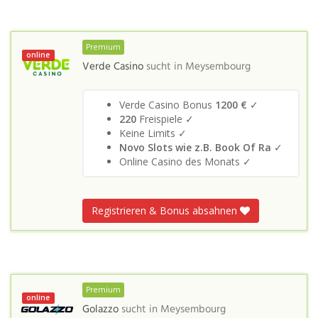
Premium
online
Verde Casino
sucht in
Meysembourg
Verde Casino Bonus
1200 €
✓
220
Freispiele ✓
Keine Limits ✓
Novo Slots wie z.B. Book Of Ra
✓
Online Casino des Monats ✓
Registrieren & Bonus absahnen
Premium
online
Golazzo
sucht in
Meysembourg