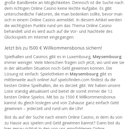
große Bandbreite an Möglichkeiten. Dennoch ist die Suche nach
dem richtigen Online Casino keine leichte Aufgabe. Es gibt
unterschiedliche Faktoren, die man bedenken sollte, bevor man
sich in einem Online Casino anmeldet. In diesem Artikel werden
die wichtigsten Punkte rund um das Thema Online Casino
behandelt und es wird auch auf die Vor- und Nachteile des
Glücksspiels im Internet eingegangen.
Jetzt bis zu 1500 € Willkommensbonus sichern!
Spielhallen und Casinos gibt es in Luxembourg,
Meysembourg
immer weniger. Viele Menschen fragen sich jetzt, wo und wie sie
in der aktuellen Situation noch Geld gewinnen können. Die
Lösung ist einfach: Spielotheken in
Meysembourg
gibt es
mittlerweile auch online! Auf spielofinden.com findest du die
besten Online Spielhallen, die es derzeit gibt. Wir haben unsere
Liste ständig aktualisiert und bietet dir somit immer die 12
besten Online Spielos. Mit bis zu 1500 € Willkommensbonus
kannst du gleich loslegen und von Zuhause ganz einfach Geld
gewinnen – jederzeit und rund um die Uhr!
Bist du auf der Suche nach einem Online Casino, in dem du von
zu Hause aus spielen und Geld gewinnen kannst? Dann bist du
hier genau richtig! In den von uns empfohlenen Online