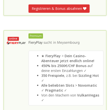
Registrieren & Bonus absahnen
Premium
online
FieryPlay
sucht in
Meysembourg
★
FieryPlay
>
Dein Casino-
Abenteuer jetzt endlich online!
450% bis 2500€/CHF Bonus
auf
deine ersten Einzahlungen ✓
350 Freispiele
, z.B. bei
Sizzling Hot
✓
Alle beliebten Slots
>
Novomatic
✓
Pragmatic
✓
Von den Machern von
VulkanVegas
✓