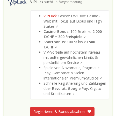
VIPLuck
sucht in
Meysembourg
VIPLuck
Casino: Exklusive Casino-
Welt mit Fokus auf Luxus und High
Stakes ✓
Casino-Bonus:
100 % bis zu
2.000
€/CHF + 300 Freispiele
✓
Sportbonus:
100 % bis zu
500
€/CHF
✓
VIP-Vorteile auf höchstem Niveau
mit außergewöhnlichen Limits &
persönlichem Service ✓
Spiele von Novomatic, Pragmatic
Play, Gamomat & vielen
internationalen Premium-Studios ✓
Schnelle Registrierung und Zahlungen
über
Revolut
,
Google Pay
, Crypto
und Kreditkarten ✓
Registrieren & Bonus absahnen