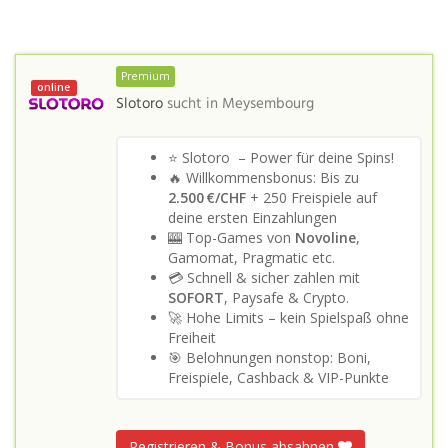
Premium
online
Slotoro
sucht in
Meysembourg
⭐ Slotoro – Power für deine Spins!
🔥 Willkommensbonus: Bis zu
2.500 €/CHF
+ 250 Freispiele auf
deine ersten Einzahlungen
🎰 Top-Games von
Novoline
,
Gamomat, Pragmatic etc.
💳 Schnell & sicher zahlen mit
SOFORT
, Paysafe & Crypto.
🚀 Hohe Limits – kein Spielspaß ohne
Freiheit
🎯 Belohnungen nonstop: Boni,
Freispiele, Cashback & VIP-Punkte
Registrieren & Bonus absahnen