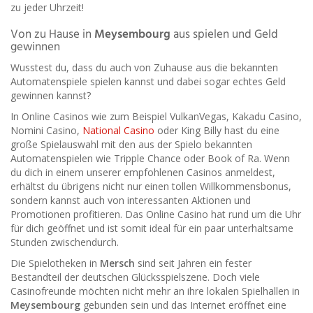
zu jeder Uhrzeit!
Von zu Hause in
Meysembourg
aus spielen und Geld
gewinnen
Wusstest du, dass du auch von Zuhause aus die bekannten
Automatenspiele spielen kannst und dabei sogar echtes Geld
gewinnen kannst?
In Online Casinos wie zum Beispiel VulkanVegas, Kakadu Casino,
Nomini Casino,
National Casino
oder King Billy hast du eine
große Spielauswahl mit den aus der Spielo bekannten
Automatenspielen wie Tripple Chance oder Book of Ra. Wenn
du dich in einem unserer empfohlenen Casinos anmeldest,
erhältst du übrigens nicht nur einen tollen Willkommensbonus,
sondern kannst auch von interessanten Aktionen und
Promotionen profitieren. Das Online Casino hat rund um die Uhr
für dich geöffnet und ist somit ideal für ein paar unterhaltsame
Stunden zwischendurch.
Die Spielotheken in
Mersch
sind seit Jahren ein fester
Bestandteil der deutschen Glücksspielszene. Doch viele
Casinofreunde möchten nicht mehr an ihre lokalen Spielhallen in
Meysembourg
gebunden sein und das Internet eröffnet eine