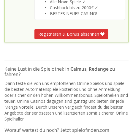
Alle
Novo
Spiele ✓
Cashback bis zu 2000€ ✓
BESTES NEUES CASINO!
Registrieren & Bonus absahnen
Keine Lust in die Spielothek in
Calmus
,
Redange
zu
fahren?
Dann teste die von uns empfohlenen Online Spielos und spiele
die besten Automatenspiele kostenlos und ohne Anmeldung
oder sicher dir den hohen Willkommensbonus. Spielotheken sind
teuer, Online Casinos dagegen sind günstig und bieten dir jede
Menge Vorteile. Durch unseren Vergleich findest du die besten
Angebote der seriösesten und lizenzierten somit sicheren Online
Spielhallen.
Worauf wartest du noch? Jetzt spielofinden.com