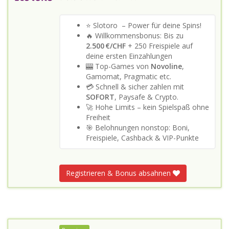
⭐ Slotoro – Power für deine Spins!
🔥 Willkommensbonus: Bis zu
2.500 €/CHF
+ 250 Freispiele auf
deine ersten Einzahlungen
🎰 Top-Games von
Novoline
,
Gamomat, Pragmatic etc.
💳 Schnell & sicher zahlen mit
SOFORT
, Paysafe & Crypto.
🚀 Hohe Limits – kein Spielspaß ohne
Freiheit
🎯 Belohnungen nonstop: Boni,
Freispiele, Cashback & VIP-Punkte
Registrieren & Bonus absahnen