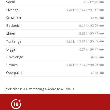
Saeul
(0 km)
(1.57 km)
Elvange
(1.57 km)
(2.44 km)
(2.44 km)
Schweich
(2.69 km)
Beckerich
(2.69 km)
(5.22 km)
Ehner
(5.22 km)
(5.65 km)
Tuntange
(5.65 km)
(5.87 km)
(5.87 km)
Diggel
(6.27 km)
(6.27 km)
Hovelange
(6.96 km)
Brouch
(6.96 km)
(7.84 km)
(7.84 km)
Oberpallen
(7.88 km)
Spielhallen in
♣
Luxembourg
♣
Redange
♣
Calmus