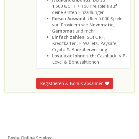
1.500 €/CHF + 150 Freispiele auf
deine ersten Einzahlungen
Riesen Auswahl:
Über 5.000 Spiele
von Providern wie
Novomatic
,
Gamomat
und mehr
Einfach zahlen:
SOFORT,
Kreditkarten, E-Wallets, Paysafe,
Crypto & Banküberweisung
Loyalität lohnt sich:
Cashback, VIP-
Level & Bonusaktionen
Registrieren & Bonus absahnen
Beste Online Spielos: