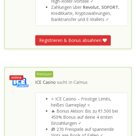
High-Roller-Vorteile ✓
Zahlungen über
Revolut
,
SOFORT
,
Kreditkarte, Kryptowährungen,
Banktransfer und E-Wallets ✓
Registrieren & Bonus absahnen
Premium
online
ICE Casino
sucht in
Calmus
⭐ ICE Casino – Frostige Limits,
heißes Gameplay! ⭐
🔥 Bonus Aktion: Bis zu €1.500 bei
450% Bonus auf deine 4 ersten
Einzahlungen ✓
🎁 270 Freispiele auf spannende
Slots wie Book of Fallen ✓