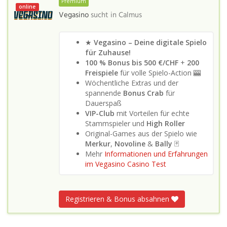
Premium
online
Vegasino
sucht in
Calmus
★
Vegasino – Deine digitale Spielo
für Zuhause!
100 % Bonus bis 500 €/CHF
+
200
Freispiele
für volle Spielo-Action 🎰
Wöchentliche Extras und der
spannende
Bonus Crab
für
Dauerspaß
VIP-Club
mit Vorteilen für echte
Stammspieler und
High Roller
Original-Games aus der Spielo wie
Merkur
,
Novoline
&
Bally
🃏
Mehr
Informationen und Erfahrungen
im Vegasino Casino Test
Registrieren & Bonus absahnen