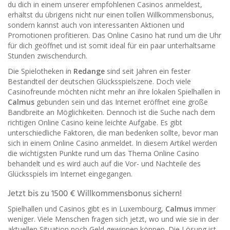
du dich in einem unserer empfohlenen Casinos anmeldest,
erhältst du übrigens nicht nur einen tollen Willkommensbonus,
sondern kannst auch von interessanten Aktionen und
Promotionen profitieren. Das Online Casino hat rund um die Uhr
für dich geöffnet und ist somit ideal für ein paar unterhaltsame
Stunden zwischendurch.
Die Spielotheken in
Redange
sind seit Jahren ein fester
Bestandteil der deutschen Glücksspielszene. Doch viele
Casinofreunde möchten nicht mehr an ihre lokalen Spielhallen in
Calmus
gebunden sein und das Internet eröffnet eine große
Bandbreite an Möglichkeiten. Dennoch ist die Suche nach dem
richtigen Online Casino keine leichte Aufgabe. Es gibt
unterschiedliche Faktoren, die man bedenken sollte, bevor man
sich in einem Online Casino anmeldet. In diesem Artikel werden
die wichtigsten Punkte rund um das Thema Online Casino
behandelt und es wird auch auf die Vor- und Nachteile des
Glücksspiels im Internet eingegangen.
Jetzt bis zu 1500 € Willkommensbonus sichern!
Spielhallen und Casinos gibt es in Luxembourg,
Calmus
immer
weniger. Viele Menschen fragen sich jetzt, wo und wie sie in der
aktuellen Situation noch Geld gewinnen können. Die Lösung ist