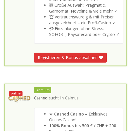
🎰 Große Auswahl: Pragmatic,
Gamomat, Novoline & viele mehr ✓
🏆 Vertrauenswürdig & mit Preisen
ausgezeichnet – ein Profi‑Casino ✓
💳 Einzahlungen ohne Stress:
SOFORT, Paysafecard oder Crypto ✓
Registrieren & Bonus absahnen
Premium
online
Cashed
sucht in
Calmus
★
Cashed Casino
– Exklusives
Online-Casino!
100% Bonus bis 500 €
/ CHF
+
200