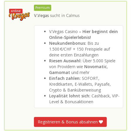
Premium
online
V.Vegas
sucht in
Calmus
V.Vegas Casino
– Hier beginnt dein
Online-Spielerlebnis!
Neukundenbonus:
Bis zu
1.500 €/CHF + 150 Freispiele auf
deine ersten Einzahlungen
Riesen Auswahl:
Über 5.000 Spiele
von Providern wie
Novomatic
,
Gamomat
und mehr
Einfach zahlen:
SOFORT,
Kreditkarten, E-Wallets, Paysafe,
Crypto & Banküberweisung
Loyalität lohnt sich:
Cashback, VIP-
Level & Bonusaktionen
Registrieren & Bonus absahnen