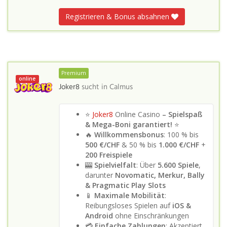
Registrieren & Bonus absahnen
Premium
online
Joker8
sucht in
Calmus
⭐
Joker8
Online Casino
– Spielspaß
& Mega-Boni garantiert!
⭐
🔥
Willkommensbonus
: 100 % bis
500 €/CHF
& 50 % bis
1.000 €/CHF
+
200 Freispiele
🎰
Spielvielfalt
: Über
5.600 Spiele
,
darunter
Novomatic, Merkur, Bally
& Pragmatic Play Slots
📱
Maximale Mobilität
:
Reibungsloses Spielen auf
iOS &
Android
ohne Einschränkungen
💳
Einfache Zahlungen
: Akzeptiert