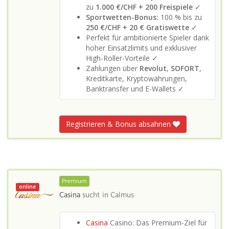
zu
1.000 €/CHF + 200 Freispiele
✓
Sportwetten-Bonus:
100 % bis zu
250 €/CHF + 20 € Gratiswette
✓
Perfekt für ambitionierte Spieler dank
hoher Einsatzlimits und exklusiver
High-Roller-Vorteile ✓
Zahlungen über
Revolut
,
SOFORT
,
Kreditkarte, Kryptowährungen,
Banktransfer und E-Wallets ✓
Registrieren & Bonus absahnen
Premium
online
Casina
sucht in
Calmus
Casina
Casino: Das Premium-Ziel für