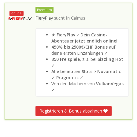
Premium
online
FieryPlay
sucht in
Calmus
★
FieryPlay
>
Dein Casino-
Abenteuer jetzt endlich online!
450% bis 2500€/CHF Bonus
auf
deine ersten Einzahlungen ✓
350 Freispiele
, z.B. bei
Sizzling Hot
✓
Alle beliebten Slots
>
Novomatic
✓
Pragmatic
✓
Von den Machern von
VulkanVegas
✓
Registrieren & Bonus absahnen