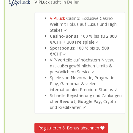
VIPLuck
sucht in
Dellen
VIPLuck
Casino: Exklusive Casino-
Welt mit Fokus auf Luxus und High
Stakes ✓
Casino-Bonus:
100 % bis zu
2.000
€/CHF + 300 Freispiele
✓
Sportbonus:
100 % bis zu
500
€/CHF
✓
VIP-Vorteile auf höchstem Niveau
mit außergewöhnlichen Limits &
persönlichem Service ✓
Spiele von Novomatic, Pragmatic
Play, Gamomat & vielen
internationalen Premium-Studios ✓
Schnelle Registrierung und Zahlungen
über
Revolut
,
Google Pay
, Crypto
und Kreditkarten ✓
Registrieren & Bonus absahnen