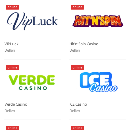
online
online
VIPLuck
Hit’n’Spin Casino
Dellen
Dellen
online
online
Verde Casino
ICE Casino
Dellen
Dellen
online
online