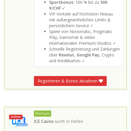
Sportbonus:
100 % bis zu
500
€/CHF
✓
VIP-Vorteile auf höchstem Niveau
mit außergewöhnlichen Limits &
persönlichem Service ✓
Spiele von Novomatic, Pragmatic
Play, Gamomat & vielen
internationalen Premium-Studios ✓
Schnelle Registrierung und Zahlungen
über
Revolut
,
Google Pay
, Crypto
und Kreditkarten ✓
Registrieren & Bonus absahnen
Premium
online
ICE Casino
sucht in
Dellen