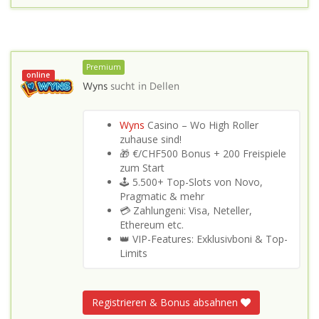
Premium
online
Wyns
sucht in
Dellen
Wyns
Casino – Wo High Roller
zuhause sind!
🎁 €/CHF500 Bonus + 200 Freispiele
zum Start
🕹️ 5.500+ Top-Slots von Novo,
Pragmatic & mehr
💳 Zahlungeni: Visa, Neteller,
Ethereum etc.
👑 VIP-Features: Exklusivboni & Top-
Limits
Registrieren & Bonus absahnen