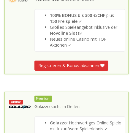
100% BONUS bis 300 €/CHF
plus
150 Freispiele
✓
Großes Spieleangebot inklusive der
Novoline Slots
✓
Neues online Casino mit TOP
Aktionen ✓
Registrieren & Bonus absahnen
Premium
online
Golazzo
sucht in
Dellen
Golazzo
: Hochwertiges Online Spielo
mit luxuriösem Spielerlebnis ✓