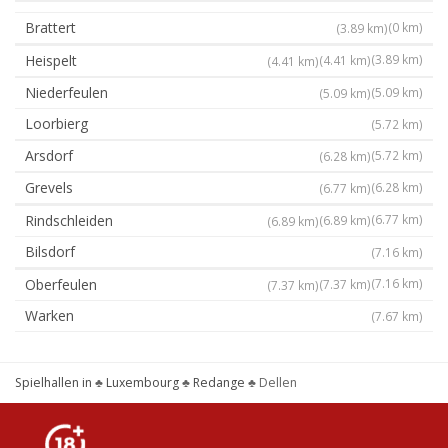
Brattert
(0 km)
(3.89 km)
Heispelt
(3.89 km)
(4.41 km)
(4.41 km)
Niederfeulen
(5.09 km)
(5.09 km)
Loorbierg
(5.72 km)
Arsdorf
(5.72 km)
(6.28 km)
Grevels
(6.28 km)
(6.77 km)
Rindschleiden
(6.77 km)
(6.89 km)
(6.89 km)
Bilsdorf
(7.16 km)
Oberfeulen
(7.16 km)
(7.37 km)
(7.37 km)
Warken
(7.67 km)
Spielhallen in
♣
Luxembourg
♣
Redange
♣
Dellen