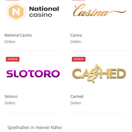
National Casino
Casina
Dellen
Dellen
online
online
Slotoro
Cashed
Dellen
Dellen
Spielhallen in meiner Nähe: