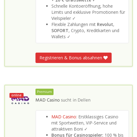
Schnelle Kontoeröffnung, hohe
Limits und exklusive Promotionen für
Vielspieler ✓
Flexible Zahlungen mit
Revolut
,
SOFORT
, Crypto, Kreditkarten und
Wallets ✓
Registrieren & Bonus absahnen
Premium
online
MAD Casino
sucht in
Dellen
MAD Casino
: Erstklassiges Casino
mit Sportwetten, VIP-Service und
attraktiven Boni ✓
Bonus für Casinospieler:
100 % bis