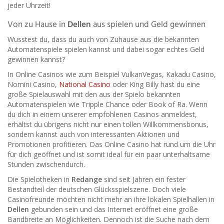
jeder Uhrzeit!
Von zu Hause in
Dellen
aus spielen und Geld gewinnen
Wusstest du, dass du auch von Zuhause aus die bekannten
Automatenspiele spielen kannst und dabei sogar echtes Geld
gewinnen kannst?
In Online Casinos wie zum Beispiel VulkanVegas, Kakadu Casino,
Nomini Casino,
National Casino
oder King Billy hast du eine
große Spielauswahl mit den aus der Spielo bekannten
Automatenspielen wie Tripple Chance oder Book of Ra. Wenn
du dich in einem unserer empfohlenen Casinos anmeldest,
erhältst du übrigens nicht nur einen tollen Willkommensbonus,
sondern kannst auch von interessanten Aktionen und
Promotionen profitieren. Das Online Casino hat rund um die Uhr
für dich geöffnet und ist somit ideal für ein paar unterhaltsame
Stunden zwischendurch.
Die Spielotheken in
Redange
sind seit Jahren ein fester
Bestandteil der deutschen Glücksspielszene. Doch viele
Casinofreunde möchten nicht mehr an ihre lokalen Spielhallen in
Dellen
gebunden sein und das Internet eröffnet eine große
Bandbreite an Möglichkeiten. Dennoch ist die Suche nach dem