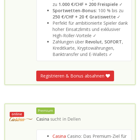
zu
1.000 €/CHF + 200 Freispiele
✓
Sportwetten-Bonus:
100 % bis zu
250 €/CHF + 20 € Gratiswette
✓
Perfekt für ambitionierte Spieler dank
hoher Einsatzlimits und exklusiver
High-Roller-Vorteile ✓
Zahlungen über
Revolut
,
SOFORT
,
Kreditkarte, Kryptowährungen,
Banktransfer und E-Wallets ✓
Registrieren & Bonus absahnen
Premium
online
Casina
sucht in
Dellen
Casina
Casino: Das Premium-Ziel für