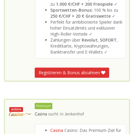
zu
1.000 €/CHF + 200 Freispiele
✓
Sportwetten-Bonus:
100 % bis zu
250 €/CHF + 20 € Gratiswette
✓
Perfekt für ambitionierte Spieler dank
hoher Einsatzlimits und exklusiver
High-Roller-Vorteile ✓
Zahlungen über
Revolut
,
SOFORT
,
Kreditkarte, Kryptowährungen,
Banktransfer und E-Wallets ✓
Registrieren & Bonus absahnen
Premium
online
Casina
sucht in
Jenkenhof
Casina
Casino: Das Premium-Ziel für