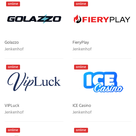
online
online
Golazzo
FieryPlay
Jenkenhof
Jenkenhof
online
online
VIPLuck
ICE Casino
Jenkenhof
Jenkenhof
online
online