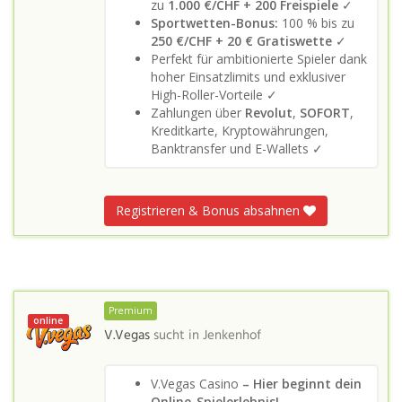
zu
1.000 €/CHF + 200 Freispiele
✓
Sportwetten-Bonus:
100 % bis zu
250 €/CHF + 20 € Gratiswette
✓
Perfekt für ambitionierte Spieler dank
hoher Einsatzlimits und exklusiver
High-Roller-Vorteile ✓
Zahlungen über
Revolut
,
SOFORT
,
Kreditkarte, Kryptowährungen,
Banktransfer und E-Wallets ✓
Registrieren & Bonus absahnen
Premium
online
V.Vegas
sucht in
Jenkenhof
V.Vegas Casino
– Hier beginnt dein
Online-Spielerlebnis!