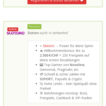
Registrieren & Bonus absahnen
Premium
online
Slotoro
sucht in
Jenkenhof
⭐
Slotoro
– Power für deine Spins!
🔥 Willkommensbonus: Bis zu
2.500 €/CHF
+ 250 Freispiele auf
deine ersten Einzahlungen
🎰 Top-Games von
Novoline
,
Gamomat, Pragmatic etc.
💳 Schnell & sicher zahlen mit
SOFORT
, Paysafe & Crypto.
🚀 Hohe Limits – kein Spielspaß ohne
Freiheit
🎯 Belohnungen nonstop: Boni,
Freispiele, Cashback & VIP-Punkte