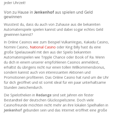
jeder Uhrzeit!
Von zu Hause in
Jenkenhof
aus spielen und Geld
gewinnen
Wusstest du, dass du auch von Zuhause aus die bekannten
Automatenspiele spielen kannst und dabei sogar echtes Geld
gewinnen kannst?
In Online Casinos wie zum Beispiel VulkanVegas, Kakadu Casino,
Nomini Casino,
National Casino
oder King Billy hast du eine
große Spielauswahl mit den aus der Spielo bekannten
Automatenspielen wie Tripple Chance oder Book of Ra. Wenn
du dich in einem unserer empfohlenen Casinos anmeldest,
erhältst du übrigens nicht nur einen tollen Willkommensbonus,
sondern kannst auch von interessanten Aktionen und
Promotionen profitieren. Das Online Casino hat rund um die Uhr
für dich geöffnet und ist somit ideal für ein paar unterhaltsame
Stunden zwischendurch.
Die Spielotheken in
Redange
sind seit Jahren ein fester
Bestandteil der deutschen Glücksspielszene. Doch viele
Casinofreunde möchten nicht mehr an ihre lokalen Spielhallen in
Jenkenhof
gebunden sein und das Internet eröffnet eine große