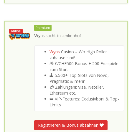
Premium
online
Wyns
sucht in
Jenkenhof
Wyns
Casino – Wo High Roller
zuhause sind!
🎁 €/CHF500 Bonus + 200 Freispiele
zum Start
🕹️ 5.500+ Top-Slots von Novo,
Pragmatic & mehr
💳 Zahlungeni: Visa, Neteller,
Ethereum etc.
👑 VIP-Features: Exklusivboni & Top-
Limits
Registrieren & Bonus absahnen