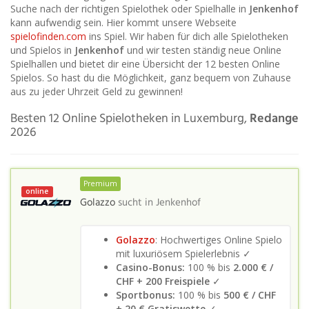
Suche nach der richtigen Spielothek oder Spielhalle in
Jenkenhof
kann aufwendig sein. Hier kommt unsere Webseite
spielofinden.com
ins Spiel. Wir haben für dich alle Spielotheken
und Spielos in
Jenkenhof
und wir testen ständig neue Online
Spielhallen und bietet dir eine Übersicht der 12 besten Online
Spielos. So hast du die Möglichkeit, ganz bequem von Zuhause
aus zu jeder Uhrzeit Geld zu gewinnen!
Besten 12 Online Spielotheken in Luxemburg,
Redange
2026
Premium
online
Golazzo
sucht in
Jenkenhof
Golazzo
: Hochwertiges Online Spielo
mit luxuriösem Spielerlebnis ✓
Casino-Bonus:
100 % bis
2.000 € /
CHF + 200 Freispiele
✓
Sportbonus:
100 % bis
500 € / CHF
+ 20 € Gratiswette
✓