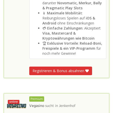
darunter
Novomatic, Merkur, Bally
& Pragmatic Play Slots
📱
Maximale Mobilität
:
Reibungsloses Spielen auf
iOS &
Android
ohne Einschränkungen
💳
Einfache Zahlungen
: Akzeptiert
Visa, Mastercard &
Kryptowährungen wie Bitcoin
🏆
Exklusive Vorteile
:
Reload-Boni,
Freispiele & ein VIP-Programm
für
noch mehr Gewinne!
Registrieren & Bonus absahnen
Premium
online
Vegasino
sucht in
Jenkenhof