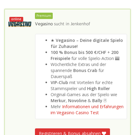
Premium
online
Vegasino
sucht in
Jenkenhof
★
Vegasino – Deine digitale Spielo
für Zuhause!
100 % Bonus bis 500 €/CHF
+
200
Freispiele
für volle Spielo-Action 🎰
Wöchentliche Extras und der
spannende
Bonus Crab
für
Dauerspaß
VIP-Club
mit Vorteilen für echte
Stammspieler und
High Roller
Original-Games aus der Spielo wie
Merkur
,
Novoline
&
Bally
🃏
Mehr
Informationen und Erfahrungen
im Vegasino Casino Test
Registrieren & Bonus absahnen