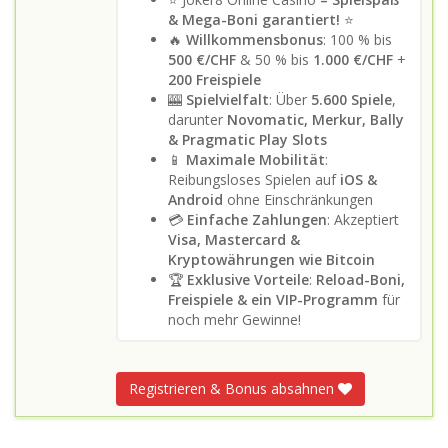
& Mega-Boni garantiert!
⭐
🔥
Willkommensbonus
: 100 % bis
500 €/CHF
& 50 % bis
1.000 €/CHF
+
200 Freispiele
🎰
Spielvielfalt
: Über
5.600 Spiele
,
darunter
Novomatic, Merkur, Bally
& Pragmatic Play Slots
📱
Maximale Mobilität
:
Reibungsloses Spielen auf
iOS &
Android
ohne Einschränkungen
💳
Einfache Zahlungen
: Akzeptiert
Visa, Mastercard &
Kryptowährungen wie Bitcoin
🏆
Exklusive Vorteile
:
Reload-Boni,
Freispiele & ein VIP-Programm
für
noch mehr Gewinne!
Registrieren & Bonus absahnen