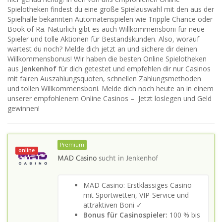
Spielotheken findest du eine große Spielauswahl mit den aus der
Spielhalle bekannten Automatenspielen wie Tripple Chance oder
Book of Ra. Natürlich gibt es auch Willkommensboni für neue
Spieler und tolle Aktionen für Bestandskunden. Also, worauf
wartest du noch? Melde dich jetzt an und sichere dir deinen
Willkommensbonus!
Wir haben die besten Online Spielotheken
aus
Jenkenhof
für dich getestet und empfehlen dir nur Casinos
mit fairen Auszahlungsquoten, schnellen Zahlungsmethoden
und tollen Willkommensboni. Melde dich noch heute an in einem
unserer empfohlenem Online Casinos – Jetzt loslegen und Geld
gewinnen!
Premium
online
MAD Casino
sucht in
Jenkenhof
MAD Casino: Erstklassiges Casino
mit Sportwetten, VIP-Service und
attraktiven Boni ✓
Bonus für Casinospieler:
100 % bis