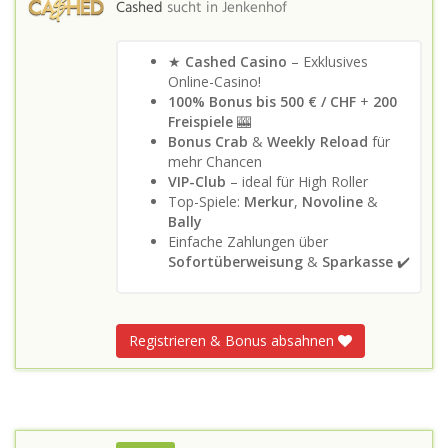
Cashed
sucht in
Jenkenhof
★
Cashed Casino
– Exklusives
Online-Casino!
100% Bonus bis 500 €
/ CHF
+
200
Freispiele
🎰
Bonus Crab
&
Weekly Reload
für
mehr Chancen
VIP-Club
– ideal für High Roller
Top-Spiele:
Merkur
,
Novoline
&
Bally
Einfache Zahlungen über
Sofortüberweisung
&
Sparkasse
✔️
Registrieren & Bonus absahnen