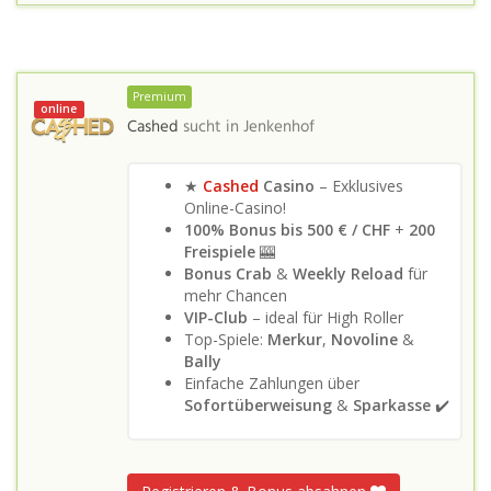
Premium
online
Cashed
sucht in
Jenkenhof
★
Cashed
Casino
– Exklusives
Online-Casino!
100% Bonus bis 500 €
/ CHF
+
200
Freispiele
🎰
Bonus Crab
&
Weekly Reload
für
mehr Chancen
VIP-Club
– ideal für High Roller
Top-Spiele:
Merkur
,
Novoline
&
Bally
Einfache Zahlungen über
Sofortüberweisung
&
Sparkasse
✔️