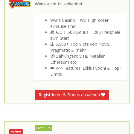
Wyns
sucht in
Jenkenhof
Wyns Casino – Wo High Roller
zuhause sind!
🎁 €/CHF500 Bonus + 200 Freispiele
zum Start
🕹️ 5.500+ Top-Slots von Novo,
Pragmatic & mehr
💳 Zahlungeni: Visa, Neteller,
Ethereum etc.
👑 VIP-Features: Exklusivboni & Top-
Limits
Registrieren & Bonus absahnen
Premium
online