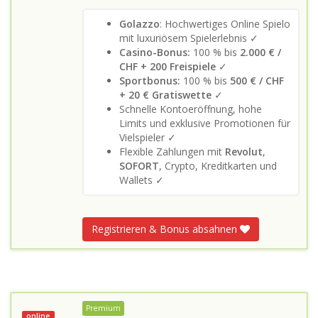
Golazzo
: Hochwertiges Online Spielo
mit luxuriösem Spielerlebnis ✓
Casino-Bonus:
100 % bis
2.000 € /
CHF + 200 Freispiele
✓
Sportbonus:
100 % bis
500 € / CHF
+ 20 € Gratiswette
✓
Schnelle Kontoeröffnung, hohe
Limits und exklusive Promotionen für
Vielspieler ✓
Flexible Zahlungen mit
Revolut
,
SOFORT
, Crypto, Kreditkarten und
Wallets ✓
Registrieren & Bonus absahnen
Premium
online