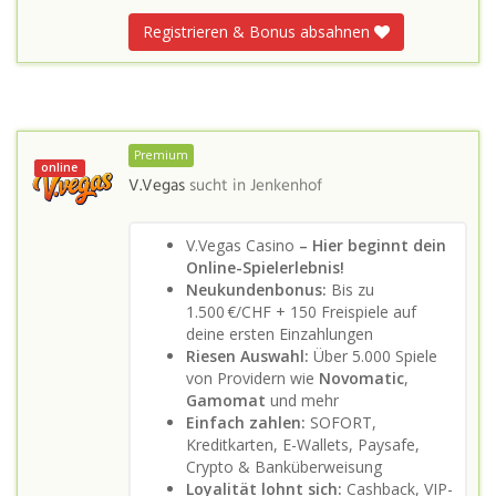
Registrieren & Bonus absahnen
Premium
online
V.Vegas
sucht in
Jenkenhof
V.Vegas Casino
– Hier beginnt dein
Online-Spielerlebnis!
Neukundenbonus:
Bis zu
1.500 €/CHF + 150 Freispiele auf
deine ersten Einzahlungen
Riesen Auswahl:
Über 5.000 Spiele
von Providern wie
Novomatic
,
Gamomat
und mehr
Einfach zahlen:
SOFORT,
Kreditkarten, E-Wallets, Paysafe,
Crypto & Banküberweisung
Loyalität lohnt sich:
Cashback, VIP-