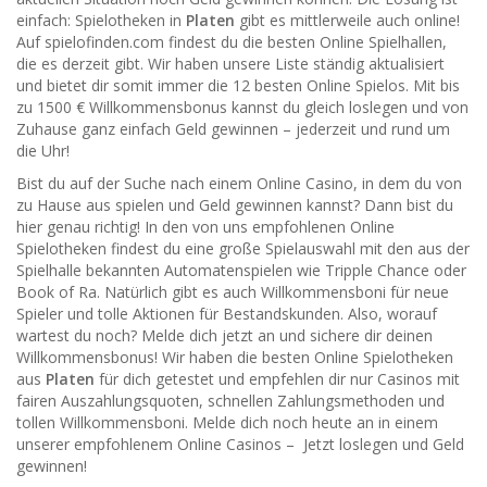
einfach: Spielotheken in
Platen
gibt es mittlerweile auch online!
Auf spielofinden.com findest du die besten Online Spielhallen,
die es derzeit gibt. Wir haben unsere Liste ständig aktualisiert
und bietet dir somit immer die 12 besten Online Spielos. Mit bis
zu 1500 € Willkommensbonus kannst du gleich loslegen und von
Zuhause ganz einfach Geld gewinnen – jederzeit und rund um
die Uhr!
Bist du auf der Suche nach einem Online Casino, in dem du von
zu Hause aus spielen und Geld gewinnen kannst? Dann bist du
hier genau richtig! In den von uns empfohlenen Online
Spielotheken findest du eine große Spielauswahl mit den aus der
Spielhalle bekannten Automatenspielen wie Tripple Chance oder
Book of Ra. Natürlich gibt es auch Willkommensboni für neue
Spieler und tolle Aktionen für Bestandskunden. Also, worauf
wartest du noch? Melde dich jetzt an und sichere dir deinen
Willkommensbonus!
Wir haben die besten Online Spielotheken
aus
Platen
für dich getestet und empfehlen dir nur Casinos mit
fairen Auszahlungsquoten, schnellen Zahlungsmethoden und
tollen Willkommensboni. Melde dich noch heute an in einem
unserer empfohlenem Online Casinos – Jetzt loslegen und Geld
gewinnen!