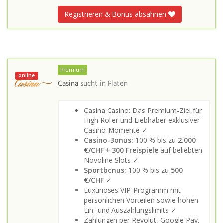
Registrieren & Bonus absahnen
Premium
online
Casina
sucht in
Platen
Casina Casino: Das Premium-Ziel für
High Roller und Liebhaber exklusiver
Casino-Momente ✓
Casino-Bonus:
100 % bis zu
2.000
€/CHF + 300 Freispiele
auf beliebten
Novoline-Slots ✓
Sportbonus:
100 % bis zu
500
€/CHF
✓
Luxuriöses VIP-Programm mit
persönlichen Vorteilen sowie hohen
Ein- und Auszahlungslimits ✓
Zahlungen per Revolut, Google Pay,