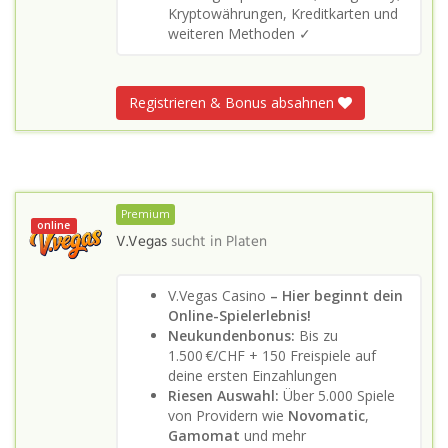
Kryptowährungen, Kreditkarten und
weiteren Methoden ✓
Registrieren & Bonus absahnen
Premium
online
V.Vegas
sucht in
Platen
V.Vegas Casino
– Hier beginnt dein
Online-Spielerlebnis!
Neukundenbonus:
Bis zu
1.500 €/CHF + 150 Freispiele auf
deine ersten Einzahlungen
Riesen Auswahl:
Über 5.000 Spiele
von Providern wie
Novomatic
,
Gamomat
und mehr