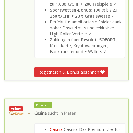
zu
1.000 €/CHF + 200 Freispiele
✓
Sportwetten-Bonus:
100 % bis zu
250 €/CHF + 20 € Gratiswette
✓
Perfekt für ambitionierte Spieler dank
hoher Einsatzlimits und exklusiver
High-Roller-Vorteile ✓
Zahlungen über
Revolut
,
SOFORT
,
Kreditkarte, Kryptowährungen,
Banktransfer und E-Wallets ✓
Registrieren & Bonus absahnen
Premium
online
Casina
sucht in
Platen
Casina
Casino: Das Premium-Ziel für