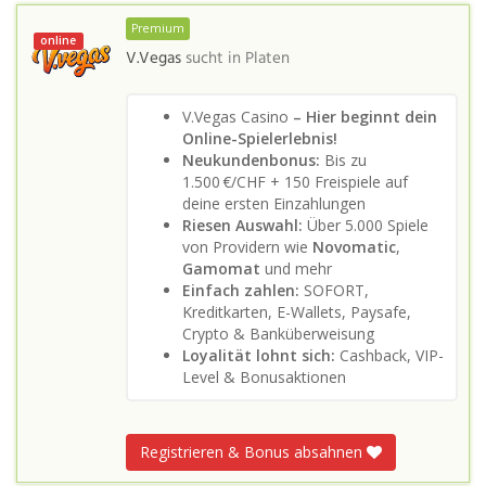
Premium
online
V.Vegas
sucht in
Platen
V.Vegas Casino
– Hier beginnt dein
Online-Spielerlebnis!
Neukundenbonus:
Bis zu
1.500 €/CHF + 150 Freispiele auf
deine ersten Einzahlungen
Riesen Auswahl:
Über 5.000 Spiele
von Providern wie
Novomatic
,
Gamomat
und mehr
Einfach zahlen:
SOFORT,
Kreditkarten, E-Wallets, Paysafe,
Crypto & Banküberweisung
Loyalität lohnt sich:
Cashback, VIP-
Level & Bonusaktionen
Registrieren & Bonus absahnen