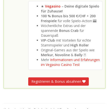
★
Vegasino
– Deine digitale Spielo
für Zuhause!
100 % Bonus bis 500 €/CHF
+
200
Freispiele
für volle Spielo-Action 🎰
Wöchentliche Extras und der
spannende
Bonus Crab
für
Dauerspaß
VIP-Club
mit Vorteilen für echte
Stammspieler und
High Roller
Original-Games aus der Spielo wie
Merkur
,
Novoline
&
Bally
🃏
Mehr
Informationen und Erfahrungen
im Vegasino Casino Test
Registrieren & Bonus absahnen