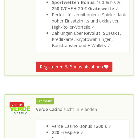
Sportwetten-Bonus:
100 % bis zu
250 €/CHF + 20 € Gratiswette
✓
Perfekt für ambitionierte Spieler dank
hoher Einsatzlimits und exklusiver
High-Roller-Vorteile ✓
Zahlungen über
Revolut
,
SOFORT
,
Kreditkarte, Kryptowährungen,
Banktransfer und E-Wallets ✓
Registrieren & Bonus absahnen
Premium
online
Verde Casino
sucht in
Vianden
Verde Casino Bonus
1200 €
✓
220
Freispiele ✓