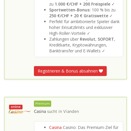
zu
1.000 €/CHF + 200 Freispiele
✓
Sportwetten-Bonus:
100 % bis zu
250 €/CHF + 20 € Gratiswette
✓
Perfekt für ambitionierte Spieler dank
hoher Einsatzlimits und exklusiver
High-Roller-Vorteile ✓
Zahlungen über
Revolut
,
SOFORT
,
Kreditkarte, Kryptowährungen,
Banktransfer und E-Wallets ✓
Registrieren & Bonus absahnen
Premium
online
Casina
sucht in
Vianden
Casina
Casino: Das Premium-Ziel für