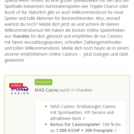
Spielotheken findest du eine große Spielauswahl mit den aus der
Spielhalle bekannten Automatenspielen wie Tripple Chance oder
Book of Ra. Natürlich gibt es auch Willkommensboni für neue
Spieler und tolle Aktionen für Bestandskunden. Also, worauf
wartest du noch? Melde dich jetzt an und sichere dir deinen
Willkommensbonus!
Wir haben die besten Online Spielotheken
aus
Vianden
für dich getestet und empfehlen dir nur Casinos
mit fairen Auszahlungsquoten, schnellen Zahlungsmethoden
und tollen Willkommensboni. Melde dich noch heute an in einem
unserer empfohlenem Online Casinos – Jetzt loslegen und Geld
gewinnen!
Premium
online
MAD Casino
sucht in
Vianden
MAD Casino: Erstklassiges Casino
mit Sportwetten, VIP-Service und
attraktiven Boni ✓
Bonus für Casinospieler:
100 % bis
zu
1.000 €/CHF + 200 Freispiele
✓