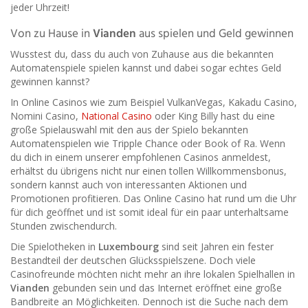
jeder Uhrzeit!
Von zu Hause in
Vianden
aus spielen und Geld gewinnen
Wusstest du, dass du auch von Zuhause aus die bekannten
Automatenspiele spielen kannst und dabei sogar echtes Geld
gewinnen kannst?
In Online Casinos wie zum Beispiel VulkanVegas, Kakadu Casino,
Nomini Casino,
National Casino
oder King Billy hast du eine
große Spielauswahl mit den aus der Spielo bekannten
Automatenspielen wie Tripple Chance oder Book of Ra. Wenn
du dich in einem unserer empfohlenen Casinos anmeldest,
erhältst du übrigens nicht nur einen tollen Willkommensbonus,
sondern kannst auch von interessanten Aktionen und
Promotionen profitieren. Das Online Casino hat rund um die Uhr
für dich geöffnet und ist somit ideal für ein paar unterhaltsame
Stunden zwischendurch.
Die Spielotheken in
Luxembourg
sind seit Jahren ein fester
Bestandteil der deutschen Glücksspielszene. Doch viele
Casinofreunde möchten nicht mehr an ihre lokalen Spielhallen in
Vianden
gebunden sein und das Internet eröffnet eine große
Bandbreite an Möglichkeiten. Dennoch ist die Suche nach dem