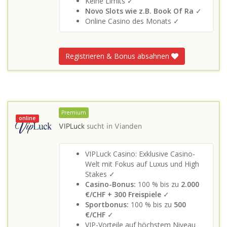
Keine Limits ✓
Novo Slots wie z.B. Book Of Ra
✓
Online Casino des Monats ✓
Registrieren & Bonus absahnen
Premium
online
VIPLuck
sucht in
Vianden
VIPLuck Casino: Exklusive Casino-
Welt mit Fokus auf Luxus und High
Stakes ✓
Casino-Bonus:
100 % bis zu
2.000
€/CHF + 300 Freispiele
✓
Sportbonus:
100 % bis zu
500
€/CHF
✓
VIP-Vorteile auf höchstem Niveau