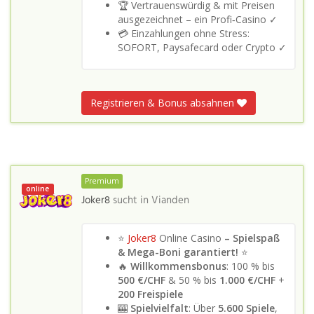
🏆 Vertrauenswürdig & mit Preisen
ausgezeichnet – ein Profi‑Casino ✓
💳 Einzahlungen ohne Stress:
SOFORT, Paysafecard oder Crypto ✓
Registrieren & Bonus absahnen
Premium
online
Joker8
sucht in
Vianden
⭐
Joker8
Online Casino
– Spielspaß
& Mega-Boni garantiert!
⭐
🔥
Willkommensbonus
: 100 % bis
500 €/CHF
& 50 % bis
1.000 €/CHF
+
200 Freispiele
🎰
Spielvielfalt
: Über
5.600 Spiele
,