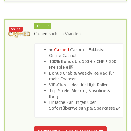
Premium
online
Cashed
sucht in
Vianden
★
Cashed
Casino
– Exklusives
Online-Casino!
100% Bonus bis 500 €
/ CHF
+
200
Freispiele
🎰
Bonus Crab
&
Weekly Reload
für
mehr Chancen
VIP-Club
– ideal für High Roller
Top-Spiele:
Merkur
,
Novoline
&
Bally
Einfache Zahlungen über
Sofortüberweisung
&
Sparkasse
✔️