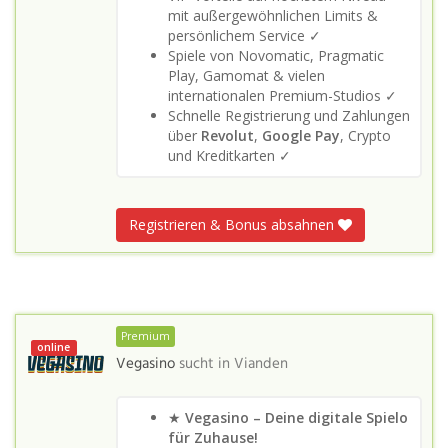
mit außergewöhnlichen Limits &
persönlichem Service ✓
Spiele von Novomatic, Pragmatic
Play, Gamomat & vielen
internationalen Premium-Studios ✓
Schnelle Registrierung und Zahlungen
über
Revolut
,
Google Pay
, Crypto
und Kreditkarten ✓
Registrieren & Bonus absahnen
Premium
online
Vegasino
sucht in
Vianden
★
Vegasino – Deine digitale Spielo
für Zuhause!