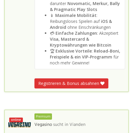
darunter
Novomatic, Merkur, Bally
& Pragmatic Play Slots
📱
Maximale Mobilität
:
Reibungsloses Spielen auf
iOS &
Android
ohne Einschränkungen
💳
Einfache Zahlungen
: Akzeptiert
Visa, Mastercard &
Kryptowährungen wie Bitcoin
🏆
Exklusive Vorteile
:
Reload-Boni,
Freispiele & ein VIP-Programm
für
noch mehr Gewinne!
Registrieren & Bonus absahnen
Premium
online
Vegasino
sucht in
Vianden