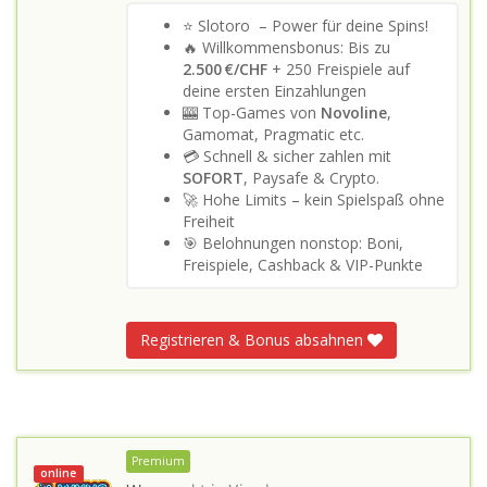
⭐ Slotoro – Power für deine Spins!
🔥 Willkommensbonus: Bis zu
2.500 €/CHF
+ 250 Freispiele auf
deine ersten Einzahlungen
🎰 Top-Games von
Novoline
,
Gamomat, Pragmatic etc.
💳 Schnell & sicher zahlen mit
SOFORT
, Paysafe & Crypto.
🚀 Hohe Limits – kein Spielspaß ohne
Freiheit
🎯 Belohnungen nonstop: Boni,
Freispiele, Cashback & VIP-Punkte
Registrieren & Bonus absahnen
Premium
online