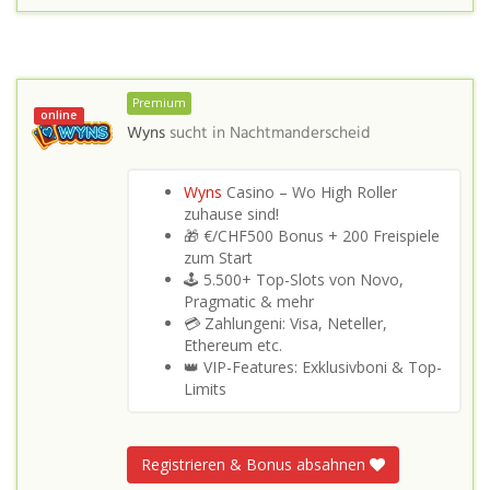
Premium
online
Wyns
sucht in
Nachtmanderscheid
Wyns
Casino – Wo High Roller
zuhause sind!
🎁 €/CHF500 Bonus + 200 Freispiele
zum Start
🕹️ 5.500+ Top-Slots von Novo,
Pragmatic & mehr
💳 Zahlungeni: Visa, Neteller,
Ethereum etc.
👑 VIP-Features: Exklusivboni & Top-
Limits
Registrieren & Bonus absahnen