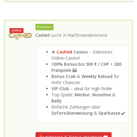
Premium
online
Cashed
sucht in
Nachtmanderscheid
★
Cashed
Casino
– Exklusives
Online-Casino!
100% Bonus bis 500 €
/ CHF
+
200
Freispiele
🎰
Bonus Crab
&
Weekly Reload
für
mehr Chancen
VIP-Club
– ideal für High Roller
Top-Spiele:
Merkur
,
Novoline
&
Bally
Einfache Zahlungen über
Sofortüberweisung
&
Sparkasse
✔️