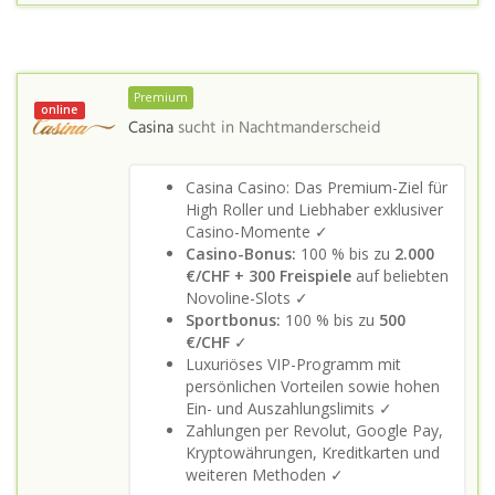
Premium
online
Casina
sucht in
Nachtmanderscheid
Casina Casino: Das Premium-Ziel für
High Roller und Liebhaber exklusiver
Casino-Momente ✓
Casino-Bonus:
100 % bis zu
2.000
€/CHF + 300 Freispiele
auf beliebten
Novoline-Slots ✓
Sportbonus:
100 % bis zu
500
€/CHF
✓
Luxuriöses VIP-Programm mit
persönlichen Vorteilen sowie hohen
Ein- und Auszahlungslimits ✓
Zahlungen per Revolut, Google Pay,
Kryptowährungen, Kreditkarten und
weiteren Methoden ✓