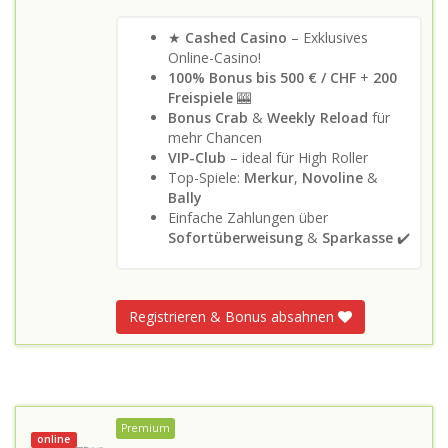
★
Cashed Casino
– Exklusives
Online-Casino!
100% Bonus bis 500 €
/ CHF
+
200
Freispiele
🎰
Bonus Crab
&
Weekly Reload
für
mehr Chancen
VIP-Club
– ideal für High Roller
Top-Spiele:
Merkur
,
Novoline
&
Bally
Einfache Zahlungen über
Sofortüberweisung
&
Sparkasse
✔️
Registrieren & Bonus absahnen
Premium
online