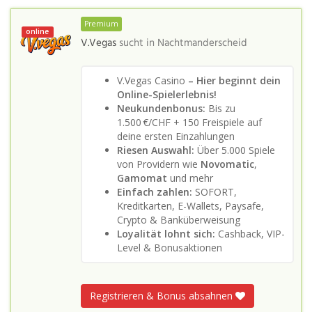
Premium
online
V.Vegas
sucht in
Nachtmanderscheid
V.Vegas Casino
– Hier beginnt dein
Online-Spielerlebnis!
Neukundenbonus:
Bis zu
1.500 €/CHF + 150 Freispiele auf
deine ersten Einzahlungen
Riesen Auswahl:
Über 5.000 Spiele
von Providern wie
Novomatic
,
Gamomat
und mehr
Einfach zahlen:
SOFORT,
Kreditkarten, E-Wallets, Paysafe,
Crypto & Banküberweisung
Loyalität lohnt sich:
Cashback, VIP-
Level & Bonusaktionen
Registrieren & Bonus absahnen