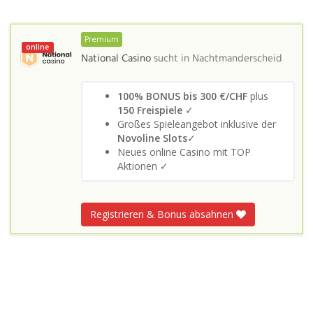
Premium
online
National Casino
sucht in
Nachtmanderscheid
100% BONUS bis 300 €/CHF
plus
150 Freispiele
✓
Großes Spieleangebot inklusive der
Novoline Slots
✓
Neues online Casino mit TOP
Aktionen ✓
Registrieren & Bonus absahnen