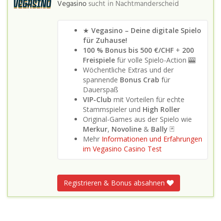
Vegasino
sucht in
Nachtmanderscheid
★
Vegasino – Deine digitale Spielo
für Zuhause!
100 % Bonus bis 500 €/CHF
+
200
Freispiele
für volle Spielo-Action 🎰
Wöchentliche Extras und der
spannende
Bonus Crab
für
Dauerspaß
VIP-Club
mit Vorteilen für echte
Stammspieler und
High Roller
Original-Games aus der Spielo wie
Merkur
,
Novoline
&
Bally
🃏
Mehr
Informationen und Erfahrungen
im Vegasino Casino Test
Registrieren & Bonus absahnen