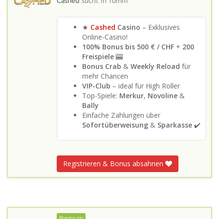
Cashed
sucht in
Tomm
★
Cashed
Casino
– Exklusives
Online-Casino!
100% Bonus bis 500 €
/ CHF
+
200
Freispiele
🎰
Bonus Crab
&
Weekly Reload
für
mehr Chancen
VIP-Club
– ideal für High Roller
Top-Spiele:
Merkur
,
Novoline
&
Bally
Einfache Zahlungen über
Sofortüberweisung
&
Sparkasse
✔️
Registrieren & Bonus absahnen
Premium