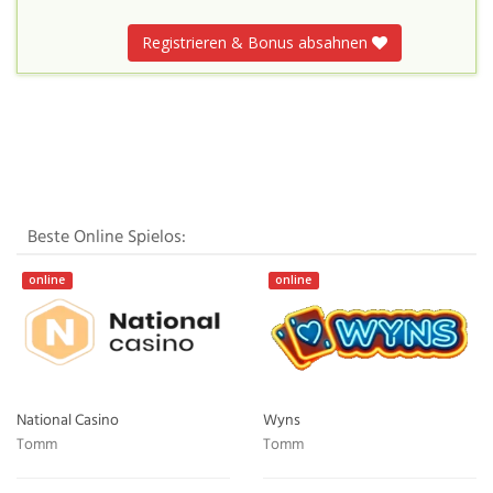
Registrieren & Bonus absahnen
Beste Online Spielos:
online
online
National Casino
Wyns
Tomm
Tomm