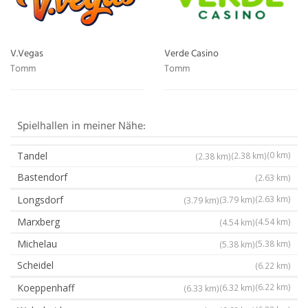
V.Vegas
Verde Casino
Tomm
Tomm
Spielhallen in meiner Nähe:
Tandel
(0 km)
(2.38 km)
(2.38 km)
Bastendorf
(2.63 km)
Longsdorf
(2.63 km)
(3.79 km)
(3.79 km)
Marxberg
(4.54 km)
(4.54 km)
Michelau
(5.38 km)
(5.38 km)
Scheidel
(6.22 km)
Koeppenhaff
(6.22 km)
(6.32 km)
(6.33 km)