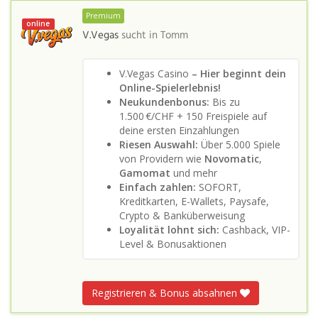
Premium
online
V.Vegas
sucht in
Tomm
V.Vegas Casino
– Hier beginnt dein
Online-Spielerlebnis!
Neukundenbonus:
Bis zu
1.500 €/CHF + 150 Freispiele auf
deine ersten Einzahlungen
Riesen Auswahl:
Über 5.000 Spiele
von Providern wie
Novomatic
,
Gamomat
und mehr
Einfach zahlen:
SOFORT,
Kreditkarten, E-Wallets, Paysafe,
Crypto & Banküberweisung
Loyalität lohnt sich:
Cashback, VIP-
Level & Bonusaktionen
Registrieren & Bonus absahnen