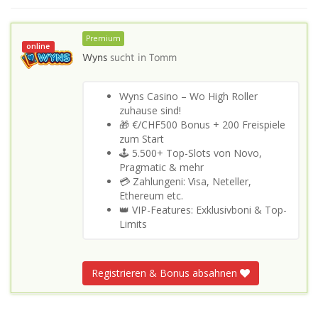
Premium
online
Wyns
sucht in
Tomm
Wyns Casino – Wo High Roller
zuhause sind!
🎁 €/CHF500 Bonus + 200 Freispiele
zum Start
🕹️ 5.500+ Top-Slots von Novo,
Pragmatic & mehr
💳 Zahlungeni: Visa, Neteller,
Ethereum etc.
👑 VIP-Features: Exklusivboni & Top-
Limits
Registrieren & Bonus absahnen