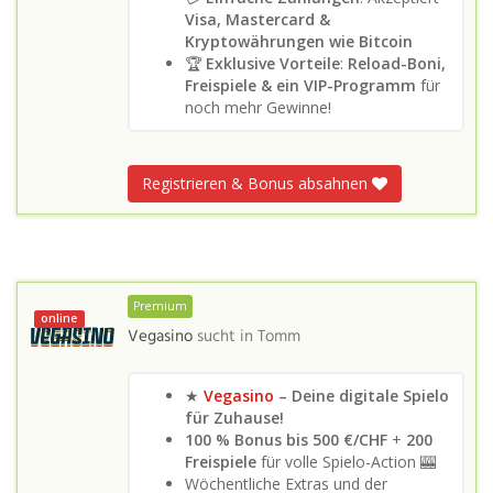
Visa, Mastercard &
Kryptowährungen wie Bitcoin
🏆
Exklusive Vorteile
:
Reload-Boni,
Freispiele & ein VIP-Programm
für
noch mehr Gewinne!
Registrieren & Bonus absahnen
Premium
online
Vegasino
sucht in
Tomm
★
Vegasino
– Deine digitale Spielo
für Zuhause!
100 % Bonus bis 500 €/CHF
+
200
Freispiele
für volle Spielo-Action 🎰
Wöchentliche Extras und der