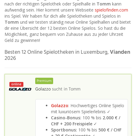
nach der richtigen Spielothek oder Spielhalle in
Tomm
kann
aufwendig sein. Hier kommt unsere Webseite
spielofinden.com
ins Spiel. Wir haben für dich alle Spielotheken und Spielos in
Tomm
und wir testen ständig neue Online Spielhallen und bietet
dir eine Übersicht der 12 besten Online Spielos. So hast du die
Möglichkeit, ganz bequem von Zuhause aus zu jeder Uhrzeit
Geld zu gewinnen!
Besten 12 Online Spielotheken in Luxemburg,
Vianden
2026
Premium
online
Golazzo
sucht in
Tomm
Golazzo
: Hochwertiges Online Spielo
mit luxuriösem Spielerlebnis ✓
Casino-Bonus:
100 % bis
2.000 € /
CHF + 200 Freispiele
✓
Sportbonus:
100 % bis
500 € / CHF
+ 20 € Gratiswette
✓