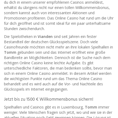
du dich in einem unserer empfohlenen Casinos anmeldest,
erhältst du übrigens nicht nur einen tollen Willkommensbonus,
sondern kannst auch von interessanten Aktionen und
Promotionen profitieren. Das Online Casino hat rund um die Uhr
für dich geöffnet und ist somit ideal für ein paar unterhaltsame
Stunden zwischendurch.
Die Spielotheken in
Vianden
sind seit Jahren ein fester
Bestandteil der deutschen Glücksspielszene. Doch viele
Casinofreunde möchten nicht mehr an ihre lokalen Spielhallen in
Tomm
gebunden sein und das Internet eröffnet eine große
Bandbreite an Möglichkeiten. Dennoch ist die Suche nach dem
richtigen Online Casino keine leichte Aufgabe. Es gibt
unterschiedliche Faktoren, die man bedenken sollte, bevor man
sich in einem Online Casino anmeldet. In diesem Artikel werden
die wichtigsten Punkte rund um das Thema Online Casino
behandelt und es wird auch auf die Vor- und Nachteile des
Glücksspiels im Internet eingegangen.
Jetzt bis zu 1500 € Willkommensbonus sichern!
Spielhallen und Casinos gibt es in Luxembourg,
Tomm
immer
weniger. Viele Menschen fragen sich jetzt, wo und wie sie in der
aktuellen Situation noch Geld gewinnen können. Die Lösung ist