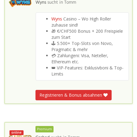
Wyns
sucht in
Tomm
Wyns
Casino – Wo High Roller
zuhause sind!
🎁 €/CHF500 Bonus + 200 Freispiele
zum Start
🕹️ 5.500+ Top-Slots von Novo,
Pragmatic & mehr
💳 Zahlungeni: Visa, Neteller,
Ethereum etc.
👑 VIP-Features: Exklusivboni & Top-
Limits
Registrieren & Bonus absahnen
Premium
online