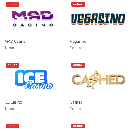
online
online
MAD Casino
Vegasino
Tomm
Tomm
online
online
ICE Casino
Cashed
Tomm
Tomm
online
online