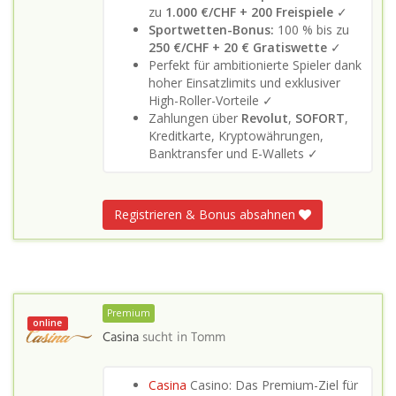
zu
1.000 €/CHF + 200 Freispiele
✓
Sportwetten-Bonus:
100 % bis zu
250 €/CHF + 20 € Gratiswette
✓
Perfekt für ambitionierte Spieler dank
hoher Einsatzlimits und exklusiver
High-Roller-Vorteile ✓
Zahlungen über
Revolut
,
SOFORT
,
Kreditkarte, Kryptowährungen,
Banktransfer und E-Wallets ✓
Registrieren & Bonus absahnen
Premium
online
Casina
sucht in
Tomm
Casina
Casino: Das Premium-Ziel für