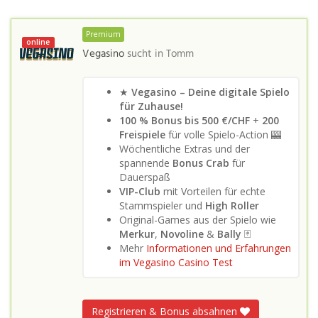
Premium
online
Vegasino
sucht in
Tomm
★
Vegasino – Deine digitale Spielo
für Zuhause!
100 % Bonus bis 500 €/CHF
+
200
Freispiele
für volle Spielo-Action 🎰
Wöchentliche Extras und der
spannende
Bonus Crab
für
Dauerspaß
VIP-Club
mit Vorteilen für echte
Stammspieler und
High Roller
Original-Games aus der Spielo wie
Merkur
,
Novoline
&
Bally
🃏
Mehr
Informationen und Erfahrungen
im Vegasino Casino Test
Registrieren & Bonus absahnen