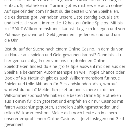
einfach: Spielotheken in
Tomm
gibt es mittlerweile auch online!
Auf spielofinden.com findest du die besten Online Spielhallen,
die es derzeit gibt. Wir haben unsere Liste ständig aktualisiert
und bietet dir somit immer die 12 besten Online Spielos. Mit bis
zu 1500 € Willkommensbonus kannst du gleich loslegen und von
Zuhause ganz einfach Geld gewinnen – jederzeit und rund um
die Uhr!
Bist du auf der Suche nach einem Online Casino, in dem du von
zu Hause aus spielen und Geld gewinnen kannst? Dann bist du
hier genau richtig! In den von uns empfohlenen Online
Spielotheken findest du eine große Spielauswahl mit den aus der
Spielhalle bekannten Automatenspielen wie Tripple Chance oder
Book of Ra. Natürlich gibt es auch Willkommensboni für neue
Spieler und tolle Aktionen für Bestandskunden. Also, worauf
wartest du noch? Melde dich jetzt an und sichere dir deinen
Willkommensbonus!
Wir haben die besten Online Spielotheken
aus
Tomm
für dich getestet und empfehlen dir nur Casinos mit
fairen Auszahlungsquoten, schnellen Zahlungsmethoden und
tollen Willkommensboni. Melde dich noch heute an in einem
unserer empfohlenem Online Casinos – Jetzt loslegen und Geld
gewinnen!