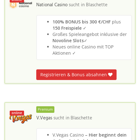
National Casino
sucht in
Blaschette
100% BONUS bis 300 €/CHF
plus
150 Freispiele
✓
Großes Spieleangebot inklusive der
Novoline Slots
✓
Neues online Casino mit TOP
Aktionen ✓
Registrieren & Bonus absahnen
Premium
online
V.Vegas
sucht in
Blaschette
V.Vegas Casino
– Hier beginnt dein