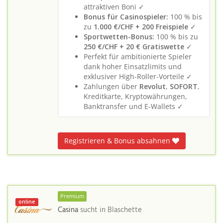
attraktiven Boni ✓
Bonus für Casinospieler:
100 % bis
zu
1.000 €/CHF + 200 Freispiele
✓
Sportwetten-Bonus:
100 % bis zu
250 €/CHF + 20 € Gratiswette
✓
Perfekt für ambitionierte Spieler
dank hoher Einsatzlimits und
exklusiver High-Roller-Vorteile ✓
Zahlungen über
Revolut
,
SOFORT
,
Kreditkarte, Kryptowährungen,
Banktransfer und E-Wallets ✓
Registrieren & Bonus absahnen
Premium
online
Casina
sucht in
Blaschette