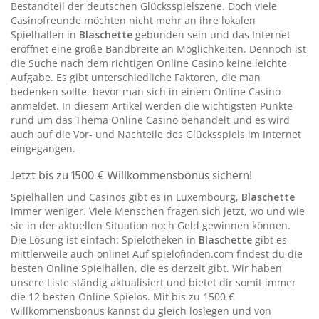
Bestandteil der deutschen Glücksspielszene. Doch viele
Casinofreunde möchten nicht mehr an ihre lokalen
Spielhallen in
Blaschette
gebunden sein und das Internet
eröffnet eine große Bandbreite an Möglichkeiten. Dennoch ist
die Suche nach dem richtigen Online Casino keine leichte
Aufgabe. Es gibt unterschiedliche Faktoren, die man
bedenken sollte, bevor man sich in einem Online Casino
anmeldet. In diesem Artikel werden die wichtigsten Punkte
rund um das Thema Online Casino behandelt und es wird
auch auf die Vor- und Nachteile des Glücksspiels im Internet
eingegangen.
Jetzt bis zu 1500 € Willkommensbonus sichern!
Spielhallen und Casinos gibt es in Luxembourg,
Blaschette
immer weniger. Viele Menschen fragen sich jetzt, wo und wie
sie in der aktuellen Situation noch Geld gewinnen können.
Die Lösung ist einfach: Spielotheken in
Blaschette
gibt es
mittlerweile auch online! Auf spielofinden.com findest du die
besten Online Spielhallen, die es derzeit gibt. Wir haben
unsere Liste ständig aktualisiert und bietet dir somit immer
die 12 besten Online Spielos. Mit bis zu 1500 €
Willkommensbonus kannst du gleich loslegen und von