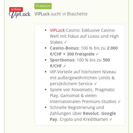
Premium
online
VIPLuck
sucht in
Blaschette
VIPLuck
Casino: Exklusive Casino-
Welt mit Fokus auf Luxus und High
Stakes ✓
Casino-Bonus:
100 % bis zu
2.000
€/CHF + 300 Freispiele
✓
Sportbonus:
100 % bis zu
500
€/CHF
✓
VIP-Vorteile auf höchstem Niveau
mit außergewöhnlichen Limits &
persönlichem Service ✓
Spiele von Novomatic, Pragmatic
Play, Gamomat & vielen
internationalen Premium-Studios ✓
Schnelle Registrierung und
Zahlungen über
Revolut
,
Google
Pay
, Crypto und Kreditkarten ✓