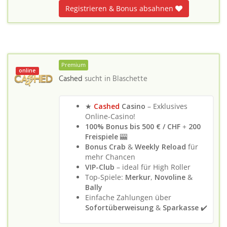
Registrieren & Bonus absahnen
Premium
online
Cashed
sucht in
Blaschette
★
Cashed
Casino
– Exklusives
Online-Casino!
100% Bonus bis 500 €
/ CHF
+
200
Freispiele
🎰
Bonus Crab
&
Weekly Reload
für
mehr Chancen
VIP-Club
– ideal für High Roller
Top-Spiele:
Merkur
,
Novoline
&
Bally
Einfache Zahlungen über
Sofortüberweisung
&
Sparkasse
✔️