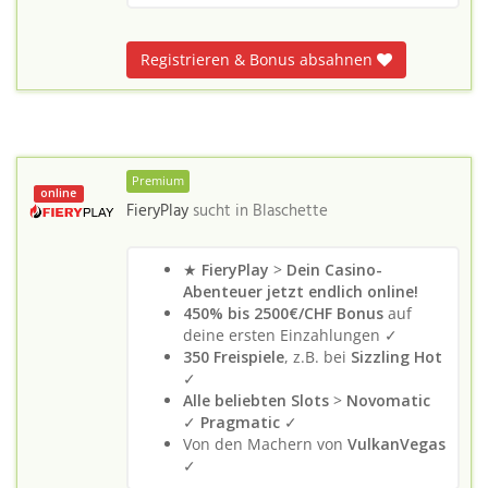
Registrieren & Bonus absahnen
Premium
online
FieryPlay
sucht in
Blaschette
★
FieryPlay
>
Dein Casino-
Abenteuer jetzt endlich online!
450% bis 2500€/CHF Bonus
auf
deine ersten Einzahlungen ✓
350 Freispiele
, z.B. bei
Sizzling Hot
✓
Alle beliebten Slots
>
Novomatic
✓
Pragmatic
✓
Von den Machern von
VulkanVegas
✓