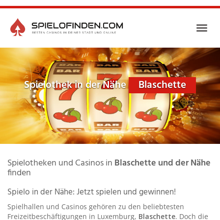
Skip
to
main
Toggl
content
navig
Spielothek in der Nähe
Blaschette
Spielotheken und Casinos in
Blaschette und der Nähe
finden
Spielo in der Nähe: Jetzt spielen und gewinnen!
Spielhallen und Casinos gehören zu den beliebtesten
Freizeitbeschäftigungen in Luxemburg,
Blaschette
. Doch die