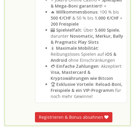
& Mega-Boni garantiert!
⭐
🔥
Willkommensbonus
: 100 % bis
500 €/CHF
& 50 % bis
1.000 €/CHF
+
200 Freispiele
🎰
Spielvielfalt
: Über
5.600 Spiele
,
darunter
Novomatic, Merkur, Bally
& Pragmatic Play Slots
📱
Maximale Mobilität
:
Reibungsloses Spielen auf
iOS &
Android
ohne Einschränkungen
💳
Einfache Zahlungen
: Akzeptiert
Visa, Mastercard &
Kryptowährungen wie Bitcoin
🏆
Exklusive Vorteile
:
Reload-Boni,
Freispiele & ein VIP-Programm
für
noch mehr Gewinne!
Registrieren & Bonus absahnen