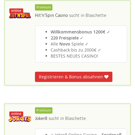
Premium
online
Hit’n’Spin Casino
sucht in
Blaschette
Willkommensbonus 1200€
✓
220 Freispiele
✓
Alle
Novo
Spiele ✓
Cashback bis zu 2000€ ✓
BESTES NEUES CASINO!
Registrieren & Bonus absahnen
Premium
online
Joker8
sucht in
Blaschette
⭐ Joker8 Online Casino
– Spielspaß