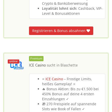
Crypto & Banküberweisung
Loyalität lohnt sich:
Cashback, VIP-
Level & Bonusaktionen
Registrieren & Bonus absahnen
Premium
online
ICE Casino
sucht in
Blaschette
⭐
ICE Casino
– Frostige Limits,
heißes Gameplay! ⭐
🔥 Bonus Aktion: Bis zu €1.500 bei
450% Bonus auf deine 4 ersten
Einzahlungen ✓
🎁 270 Freispiele auf spannende
Slots wie Book of Fallen ✓