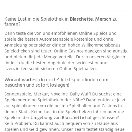
Keine Lust in die Spielothek in
Blaschette
,
Mersch
zu
fahren?
Dann teste die von uns empfohlenen Online Spielos und
spiele die besten Automatenspiele kostenlos und ohne
Anmeldung oder sicher dir den hohen Willkommensbonus.
Spielotheken sind teuer, Online Casinos dagegen sind günstig
und bieten dir jede Menge Vorteile. Durch unseren Vergleich
findest du die besten Angebote der seriösesten und
lizenzierten somit sicheren Online Spielhallen.
Worauf wartest du noch? Jetzt spielofinden.com
besuchen und sofort loslegen!
Sonnenspiele, Merkur, Novoline, Bally Wulf! Du suchst eine
Spielo oder eine Spielothek in der Nähe? Dann entdecke jetzt
auf spielofinden.com die besten Spielhallen und Casinos in
deiner Stadt. Keine Lust in die Spielothek zu fahren oder die
Spielo in der Umgebung von
Blaschette
hat geschlossen?
Kein Problem. Du kannst auch bequem von zu Hause aus
spielen und Geld gewinnen. Unser Team testet ständig neue