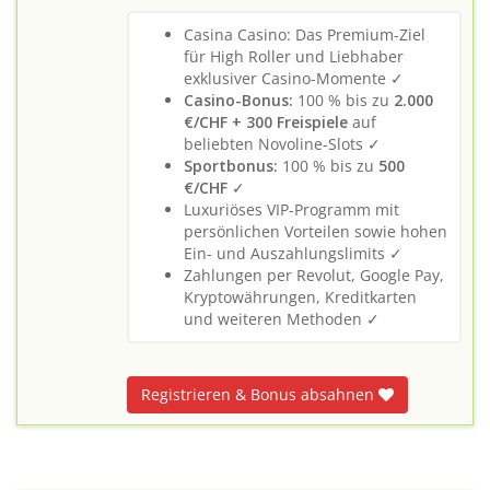
Casina Casino: Das Premium-Ziel
für High Roller und Liebhaber
exklusiver Casino-Momente ✓
Casino-Bonus:
100 % bis zu
2.000
€/CHF + 300 Freispiele
auf
beliebten Novoline-Slots ✓
Sportbonus:
100 % bis zu
500
€/CHF
✓
Luxuriöses VIP-Programm mit
persönlichen Vorteilen sowie hohen
Ein- und Auszahlungslimits ✓
Zahlungen per Revolut, Google Pay,
Kryptowährungen, Kreditkarten
und weiteren Methoden ✓
Registrieren & Bonus absahnen