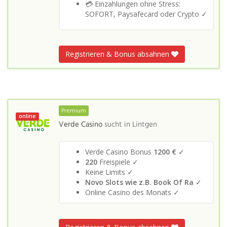
💳 Einzahlungen ohne Stress:
SOFORT, Paysafecard oder Crypto ✓
Registrieren & Bonus absahnen
Premium
online
Verde Casino
sucht in
Lintgen
Verde Casino Bonus
1200 €
✓
220
Freispiele ✓
Keine Limits ✓
Novo Slots wie z.B. Book Of Ra
✓
Online Casino des Monats ✓