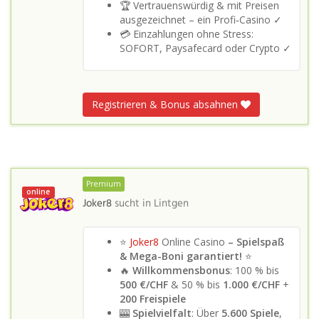
🏆 Vertrauenswürdig & mit Preisen
ausgezeichnet – ein Profi‑Casino ✓
💳 Einzahlungen ohne Stress:
SOFORT, Paysafecard oder Crypto ✓
Registrieren & Bonus absahnen
Premium
online
Joker8
sucht in
Lintgen
⭐
Joker8
Online Casino
– Spielspaß
& Mega-Boni garantiert!
⭐
🔥
Willkommensbonus
: 100 % bis
500 €/CHF
& 50 % bis
1.000 €/CHF
+
200 Freispiele
🎰
Spielvielfalt
: Über
5.600 Spiele
,