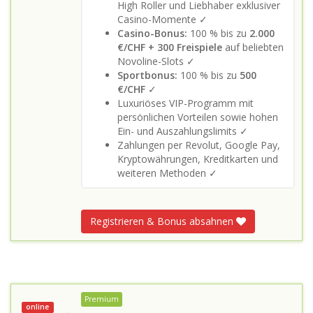
High Roller und Liebhaber exklusiver
Casino-Momente ✓
Casino-Bonus:
100 % bis zu
2.000
€/CHF + 300 Freispiele
auf beliebten
Novoline-Slots ✓
Sportbonus:
100 % bis zu
500
€/CHF
✓
Luxuriöses VIP-Programm mit
persönlichen Vorteilen sowie hohen
Ein- und Auszahlungslimits ✓
Zahlungen per Revolut, Google Pay,
Kryptowährungen, Kreditkarten und
weiteren Methoden ✓
Registrieren & Bonus absahnen
Premium
online