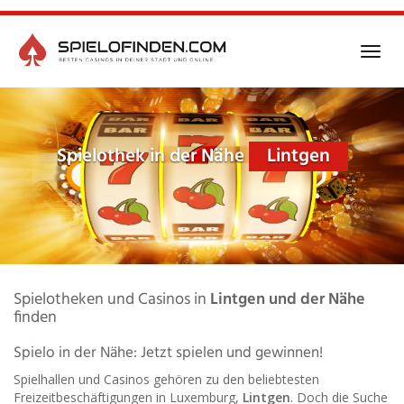
Skip
to
main
Toggl
content
navig
Spielothek in der Nähe
Lintgen
Spielotheken und Casinos in
Lintgen und der Nähe
finden
Spielo in der Nähe: Jetzt spielen und gewinnen!
Spielhallen und Casinos gehören zu den beliebtesten
Freizeitbeschäftigungen in Luxemburg,
Lintgen
. Doch die Suche