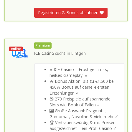
Registrieren & Bonus absahnen
Premium
online
ICE Casino
sucht in
Lintgen
⭐ ICE Casino – Frostige Limits,
heißes Gameplay! ⭐
🔥 Bonus Aktion: Bis zu €1.500 bei
450% Bonus auf deine 4 ersten
Einzahlungen ✓
🎁 270 Freispiele auf spannende
Slots wie Book of Fallen ✓
🎰 Große Auswahl: Pragmatic,
Gamomat, Novoline & viele mehr ✓
🏆 Vertrauenswürdig & mit Preisen
ausgezeichnet – ein Profi‑Casino ✓