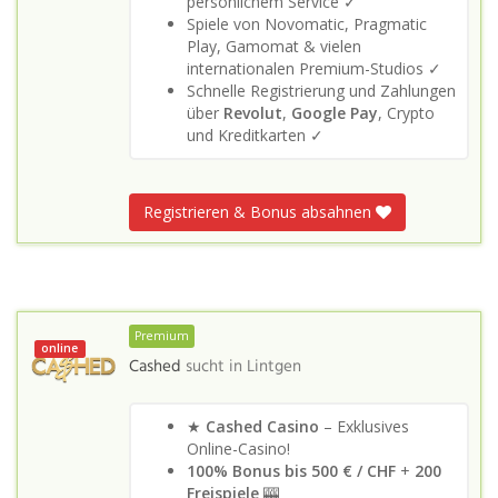
persönlichem Service ✓
Spiele von Novomatic, Pragmatic
Play, Gamomat & vielen
internationalen Premium-Studios ✓
Schnelle Registrierung und Zahlungen
über
Revolut
,
Google Pay
, Crypto
und Kreditkarten ✓
Registrieren & Bonus absahnen
Premium
online
Cashed
sucht in
Lintgen
★
Cashed Casino
– Exklusives
Online-Casino!
100% Bonus bis 500 €
/ CHF
+
200
Freispiele
🎰