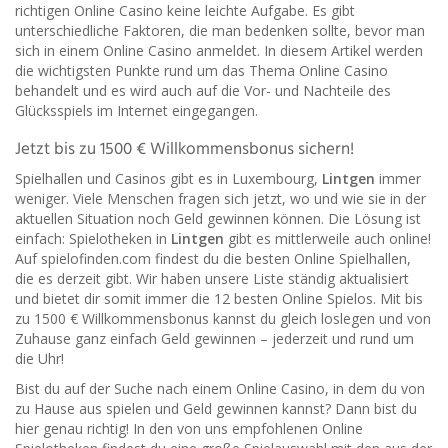
richtigen Online Casino keine leichte Aufgabe. Es gibt
unterschiedliche Faktoren, die man bedenken sollte, bevor man
sich in einem Online Casino anmeldet. In diesem Artikel werden
die wichtigsten Punkte rund um das Thema Online Casino
behandelt und es wird auch auf die Vor- und Nachteile des
Glücksspiels im Internet eingegangen.
Jetzt bis zu 1500 € Willkommensbonus sichern!
Spielhallen und Casinos gibt es in Luxembourg,
Lintgen
immer
weniger. Viele Menschen fragen sich jetzt, wo und wie sie in der
aktuellen Situation noch Geld gewinnen können. Die Lösung ist
einfach: Spielotheken in
Lintgen
gibt es mittlerweile auch online!
Auf spielofinden.com findest du die besten Online Spielhallen,
die es derzeit gibt. Wir haben unsere Liste ständig aktualisiert
und bietet dir somit immer die 12 besten Online Spielos. Mit bis
zu 1500 € Willkommensbonus kannst du gleich loslegen und von
Zuhause ganz einfach Geld gewinnen – jederzeit und rund um
die Uhr!
Bist du auf der Suche nach einem Online Casino, in dem du von
zu Hause aus spielen und Geld gewinnen kannst? Dann bist du
hier genau richtig! In den von uns empfohlenen Online