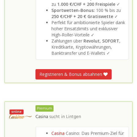
zu
1.000 €/CHF + 200 Freispiele
✓
Sportwetten-Bonus:
100 % bis zu
250 €/CHF + 20 € Gratiswette
✓
Perfekt für ambitionierte Spieler dank
hoher Einsatzlimits und exklusiver
High-Roller-Vorteile ✓
Zahlungen über
Revolut
,
SOFORT
,
Kreditkarte, Kryptowährungen,
Banktransfer und E-Wallets ✓
Registrieren & Bonus absahnen
Premium
online
Casina
sucht in
Lintgen
Casina
Casino: Das Premium-Ziel für