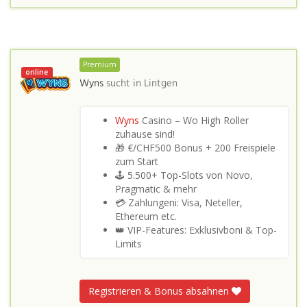
Premium
online
Wyns
sucht in
Lintgen
Wyns
Casino – Wo High Roller
zuhause sind!
🎁 €/CHF500 Bonus + 200 Freispiele
zum Start
🕹️ 5.500+ Top-Slots von Novo,
Pragmatic & mehr
💳 Zahlungeni: Visa, Neteller,
Ethereum etc.
👑 VIP-Features: Exklusivboni & Top-
Limits
Registrieren & Bonus absahnen