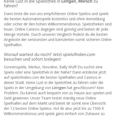
Keine Lust in die Spielothek in
Lintgen
,
Mersch
zu
fahren?
Dann teste die von uns empfohlenen Online Spielos und spiele
die besten Automatenspiele kostenlos und ohne Anmeldung
oder sicher dir den hohen Willkommensbonus. Spielotheken sind
teuer, Online Casinos dagegen sind günstig und bieten dir jede
Menge Vorteile. Durch unseren Vergleich findest du die besten
Angebote der seriösesten und lizenzierten somit sicheren Online
Spielhallen.
Worauf wartest du noch? Jetzt spielofinden.com
besuchen und sofort loslegen!
Sonnenspiele, Merkur, Novoline, Bally Wulf! Du suchst eine
Spielo oder eine Spielothek in der Nähe? Dann entdecke jetzt
auf spielofinden.com die besten Spielhallen und Casinos in
deiner Stadt. Keine Lust in die Spielothek zu fahren oder die
Spielo in der Umgebung von
Lintgen
hat geschlossen? Kein
Problem. Du kannst auch bequem von zu Hause aus spielen und
Geld gewinnen. Unser Team testet ständig neue Online
Spielhallen auf dem Markt und bietet dir somit eine Übersicht
der 12 besten Online Spielos. Hol dir also jetzt bis zu 1500 €
Willkommensbonus und spiele ganz einfach von Zuhause zu