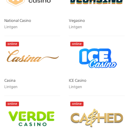
National Casino
Vegasino
Lintgen
Lintgen
online
online
Casina
ICE Casino
Lintgen
Lintgen
online
online