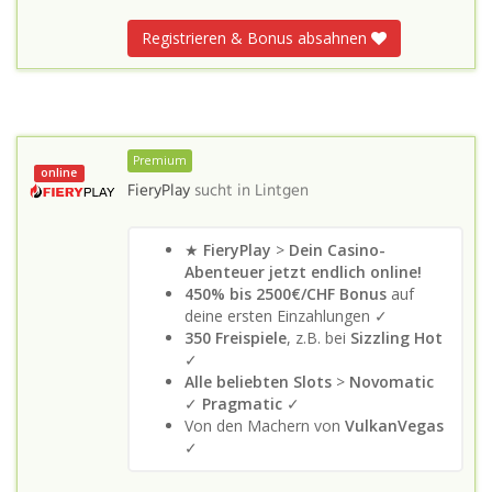
Registrieren & Bonus absahnen
Premium
online
FieryPlay
sucht in
Lintgen
★
FieryPlay
>
Dein Casino-
Abenteuer jetzt endlich online!
450% bis 2500€/CHF Bonus
auf
deine ersten Einzahlungen ✓
350 Freispiele
, z.B. bei
Sizzling Hot
✓
Alle beliebten Slots
>
Novomatic
✓
Pragmatic
✓
Von den Machern von
VulkanVegas
✓