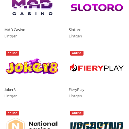
MAD Casino
Slotoro
Lintgen
Lintgen
online
online
Joker8
FieryPlay
Lintgen
Lintgen
online
online