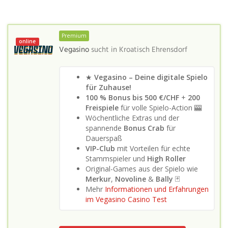
Premium
online
Vegasino
sucht in
Kroatisch Ehrensdorf
★
Vegasino – Deine digitale Spielo
für Zuhause!
100 % Bonus bis 500 €/CHF
+
200
Freispiele
für volle Spielo-Action 🎰
Wöchentliche Extras und der
spannende
Bonus Crab
für
Dauerspaß
VIP-Club
mit Vorteilen für echte
Stammspieler und
High Roller
Original-Games aus der Spielo wie
Merkur
,
Novoline
&
Bally
🃏
Mehr
Informationen und Erfahrungen
im Vegasino Casino Test