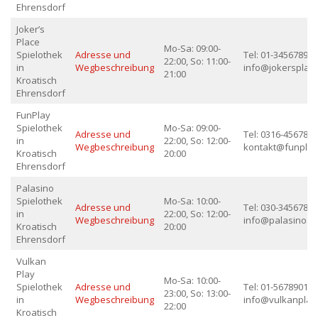
Ehrensdorf
Joker’s
Place
Mo-Sa: 09:00-
Spielothek
Adresse und
Tel: 01-34567890, 
22:00, So: 11:00-
in
Wegbeschreibung
info@jokersplace
21:00
Kroatisch
Ehrensdorf
FunPlay
Spielothek
Mo-Sa: 09:00-
Adresse und
Tel: 0316-456789, 
in
22:00, So: 12:00-
Wegbeschreibung
kontakt@funplay
Kroatisch
20:00
Ehrensdorf
Palasino
Spielothek
Mo-Sa: 10:00-
Adresse und
Tel: 030-34567890,
in
22:00, So: 12:00-
Wegbeschreibung
info@palasino.at
Kroatisch
20:00
Ehrensdorf
Vulkan
Play
Mo-Sa: 10:00-
Spielothek
Adresse und
Tel: 01-56789012, 
23:00, So: 13:00-
in
Wegbeschreibung
info@vulkanplay.
22:00
Kroatisch