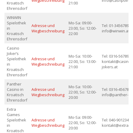
Wegbeschreibung
info@cashpoint.a
Kroatisch
21:00
Ehrensdorf
WINWIN
Spielothek
Mo-Sa: 09:00-
Adresse und
Tel: 01-34567890, 
in
23:00, So: 12:00-
Wegbeschreibung
info@winwin.at
Kroatisch
22:00
Ehrensdorf
Casino
Joker’s
Mo-Sa: 10:00-
Tel: 0316-567890, 
Spielothek
Adresse und
22:00, So: 13:00-
kontakt@casino-
in
Wegbeschreibung
21:00
jokers.at
Kroatisch
Ehrensdorf
Panther
Mo-Sa: 10:00-
Casino in
Adresse und
Tel: 0316-456789, 
22:00, So: 12:00-
Kroatisch
Wegbeschreibung
info@panther-cas
20:00
Ehrensdorf
Extra
Games
Mo-Sa: 09:00-
Spielothek
Adresse und
Tel: 040-90123456,
22:00, So: 12:00-
in
Wegbeschreibung
kontakt@extraga
20:00
Kroatisch