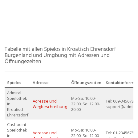
Tabelle mit allen Spielos in Kroatisch Ehrensdorf
Burgenland und Umgbung mit Adressen und
Öffnungezeiten
Spielos
Adresse
Öffnungszeiten
Kontaktinforma
Admiral
Spielothek
Mo-Sa: 10:00-
Adresse und
Tel: 069-34567890,
in
22:00, So: 12:00-
Wegbeschreibung
support@admiral
Kroatisch
20:00
Ehrensdorf
Cashpoint
Spielothek
Mo-Sa: 10:00-
Adresse und
Tel: 01-23456789, 
in
22:00, So: 12:00-