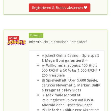
Registrieren & Bonus absahnen
Premium
online
Joker8
sucht in
Kroatisch Ehrensdorf
⭐ Joker8 Online Casino
– Spielspaß
& Mega-Boni garantiert!
⭐
🔥
Willkommensbonus
: 100 % bis
500 €/CHF
& 50 % bis
1.000 €/CHF
+
200 Freispiele
🎰
Spielvielfalt
: Über
5.600 Spiele
,
darunter
Novomatic, Merkur, Bally
& Pragmatic Play Slots
📱
Maximale Mobilität
:
Reibungsloses Spielen auf
iOS &
Android
ohne Einschränkungen
💳
Einfache Zahlungen
: Akzeptiert