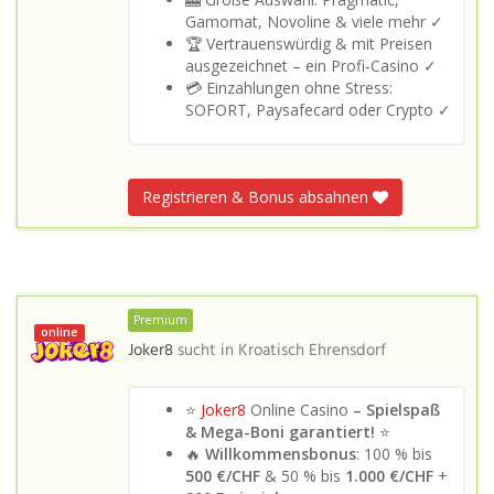
Gamomat, Novoline & viele mehr ✓
🏆 Vertrauenswürdig & mit Preisen
ausgezeichnet – ein Profi‑Casino ✓
💳 Einzahlungen ohne Stress:
SOFORT, Paysafecard oder Crypto ✓
Registrieren & Bonus absahnen
Premium
online
Joker8
sucht in
Kroatisch Ehrensdorf
⭐
Joker8
Online Casino
– Spielspaß
& Mega-Boni garantiert!
⭐
🔥
Willkommensbonus
: 100 % bis
500 €/CHF
& 50 % bis
1.000 €/CHF
+