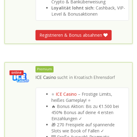
Crypto & Banküberweisung
Loyalität lohnt sich:
Cashback, VIP-
Level & Bonusaktionen
Registrieren & Bonus absahnen
Premium
online
ICE Casino
sucht in
Kroatisch Ehrensdorf
⭐
ICE Casino
– Frostige Limits,
heißes Gameplay! ⭐
🔥 Bonus Aktion: Bis zu €1.500 bei
450% Bonus auf deine 4 ersten
Einzahlungen ✓
🎁 270 Freispiele auf spannende
Slots wie Book of Fallen ✓
🎰 Große Auswahl: Pragmatic,