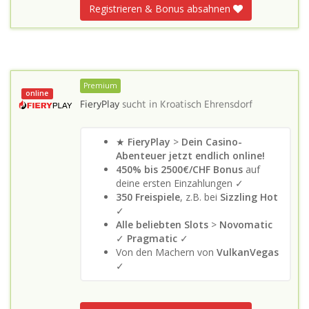
Registrieren & Bonus absahnen
Premium
online
FieryPlay
sucht in
Kroatisch Ehrensdorf
★
FieryPlay
>
Dein Casino-
Abenteuer jetzt endlich online!
450% bis 2500€/CHF Bonus
auf
deine ersten Einzahlungen ✓
350 Freispiele
, z.B. bei
Sizzling Hot
✓
Alle beliebten Slots
>
Novomatic
✓
Pragmatic
✓
Von den Machern von
VulkanVegas
✓