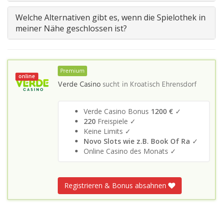
Welche Alternativen gibt es, wenn die Spielothek in
meiner Nähe geschlossen ist?
Premium
online
Verde Casino
sucht in
Kroatisch Ehrensdorf
Verde Casino Bonus
1200 €
✓
220
Freispiele ✓
Keine Limits ✓
Novo Slots wie z.B. Book Of Ra
✓
Online Casino des Monats ✓
Registrieren & Bonus absahnen