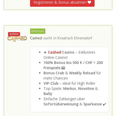
Registrieren & Bonus absahnen
Premium
online
Cashed
sucht in
Kroatisch Ehrensdorf
★
Cashed
Casino
– Exklusives
Online-Casino!
100% Bonus bis 500 €
/ CHF
+
200
Freispiele
🎰
Bonus Crab
&
Weekly Reload
für
mehr Chancen
VIP-Club
– ideal für High Roller
Top-Spiele:
Merkur
,
Novoline
&
Bally
Einfache Zahlungen über
Sofortüberweisung
&
Sparkasse
✔️