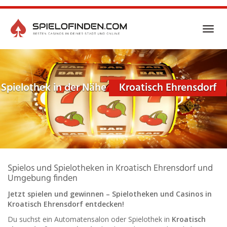
Skip
to
main
Toggl
content
navig
Spielothek in der Nähe
Kroatisch Ehrensdorf
Spielos und Spielotheken in Kroatisch Ehrensdorf und
Umgebung finden
Jetzt spielen und gewinnen – Spielotheken und Casinos in
Kroatisch Ehrensdorf entdecken!
Du suchst ein Automatensalon oder Spielothek in
Kroatisch