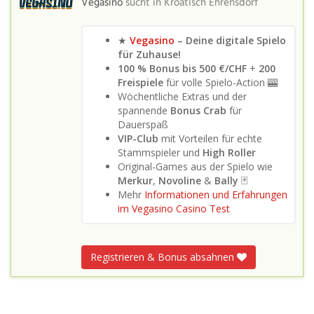
Vegasino
sucht in
Kroatisch Ehrensdorf
★
Vegasino
– Deine digitale Spielo
für Zuhause!
100 % Bonus bis 500 €/CHF
+
200
Freispiele
für volle Spielo-Action 🎰
Wöchentliche Extras und der
spannende
Bonus Crab
für
Dauerspaß
VIP-Club
mit Vorteilen für echte
Stammspieler und
High Roller
Original-Games aus der Spielo wie
Merkur
,
Novoline
&
Bally
🃏
Mehr
Informationen und Erfahrungen
im Vegasino Casino Test
Registrieren & Bonus absahnen