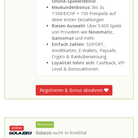
Online-Spielerlebnis!
Neukundenbonus:
Bis zu
1.500 €/CHF + 150 Freispiele auf
deine ersten Einzahlungen
Riesen Auswahl:
Über 5.000 Spiele
von Providern wie
Novomatic
,
Gamomat
und mehr
Einfach zahlen:
SOFORT,
Kreditkarten, E-Wallets, Paysafe,
Crypto & Banküberweisung
Loyalität lohnt sich:
Cashback, VIP-
Level & Bonusaktionen
Registrieren & Bonus absahnen
Premium
online
Golazzo
sucht in
Kindthal