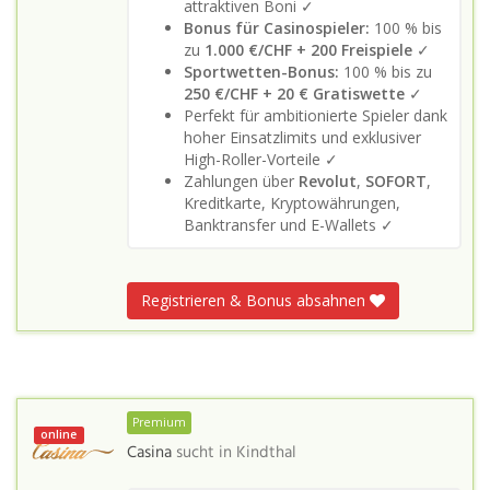
attraktiven Boni ✓
Bonus für Casinospieler:
100 % bis
zu
1.000 €/CHF + 200 Freispiele
✓
Sportwetten-Bonus:
100 % bis zu
250 €/CHF + 20 € Gratiswette
✓
Perfekt für ambitionierte Spieler dank
hoher Einsatzlimits und exklusiver
High-Roller-Vorteile ✓
Zahlungen über
Revolut
,
SOFORT
,
Kreditkarte, Kryptowährungen,
Banktransfer und E-Wallets ✓
Registrieren & Bonus absahnen
Premium
online
Casina
sucht in
Kindthal