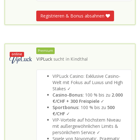
Registrieren & Bonus absahnen
Premium
online
VIPLuck
sucht in
Kindthal
VIPLuck Casino: Exklusive Casino-
Welt mit Fokus auf Luxus und High
Stakes ✓
Casino-Bonus:
100 % bis zu
2.000
€/CHF + 300 Freispiele
✓
Sportbonus:
100 % bis zu
500
€/CHF
✓
VIP-Vorteile auf höchstem Niveau
mit außergewöhnlichen Limits &
persönlichem Service ✓
Spiele von Novomatic, Pragmatic