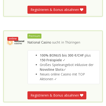
Registrieren & Bonus absahnen
Premium
online
National Casino
sucht in
Thüringen
100% BONUS bis 300 €/CHF
plus
150 Freispiele
✓
Großes Spieleangebot inklusive der
Novoline Slots
✓
Neues online Casino mit TOP
Aktionen ✓
Registrieren & Bonus absahnen