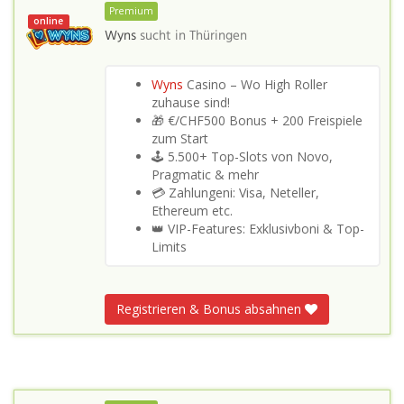
Premium
online
Wyns
sucht in
Thüringen
Wyns
Casino – Wo High Roller
zuhause sind!
🎁 €/CHF500 Bonus + 200 Freispiele
zum Start
🕹️ 5.500+ Top-Slots von Novo,
Pragmatic & mehr
💳 Zahlungeni: Visa, Neteller,
Ethereum etc.
👑 VIP-Features: Exklusivboni & Top-
Limits
Registrieren & Bonus absahnen