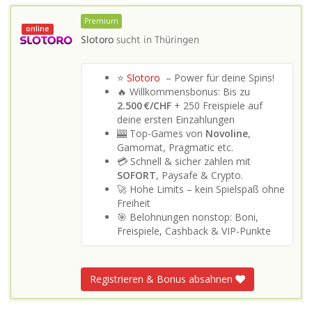
Premium
online
Slotoro
sucht in
Thüringen
⭐
Slotoro
– Power für deine Spins!
🔥 Willkommensbonus: Bis zu
2.500 €/CHF
+ 250 Freispiele auf
deine ersten Einzahlungen
🎰 Top-Games von
Novoline
,
Gamomat, Pragmatic etc.
💳 Schnell & sicher zahlen mit
SOFORT
, Paysafe & Crypto.
🚀 Hohe Limits – kein Spielspaß ohne
Freiheit
🎯 Belohnungen nonstop: Boni,
Freispiele, Cashback & VIP-Punkte
Registrieren & Bonus absahnen