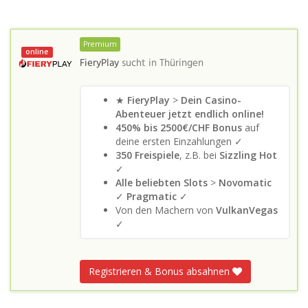
Premium
online
FieryPlay
sucht in
Thüringen
★
FieryPlay
>
Dein Casino-
Abenteuer jetzt endlich online!
450% bis 2500€/CHF Bonus
auf
deine ersten Einzahlungen ✓
350 Freispiele
, z.B. bei
Sizzling Hot
✓
Alle beliebten Slots
>
Novomatic
✓
Pragmatic
✓
Von den Machern von
VulkanVegas
✓
Registrieren & Bonus absahnen