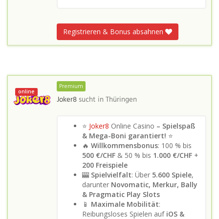
Registrieren & Bonus absahnen
Premium
online
Joker8
sucht in
Thüringen
⭐
Joker8
Online Casino
– Spielspaß
& Mega-Boni garantiert!
⭐
🔥
Willkommensbonus
: 100 % bis
500 €/CHF
& 50 % bis
1.000 €/CHF
+
200 Freispiele
🎰
Spielvielfalt
: Über
5.600 Spiele
,
darunter
Novomatic, Merkur, Bally
& Pragmatic Play Slots
📱
Maximale Mobilität
:
Reibungsloses Spielen auf
iOS &