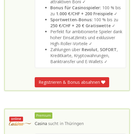
attraktiven Boni ✓
Bonus für Casinospieler:
100 % bis
zu
1.000 €/CHF + 200 Freispiele
✓
Sportwetten-Bonus:
100 % bis zu
250 €/CHF + 20 € Gratiswette
✓
Perfekt für ambitionierte Spieler dank
hoher Einsatzlimits und exklusiver
High-Roller-Vorteile ✓
Zahlungen über
Revolut
,
SOFORT
,
Kreditkarte, Kryptowährungen,
Banktransfer und E-Wallets ✓
Registrieren & Bonus absahnen
Premium
online
Casina
sucht in
Thüringen