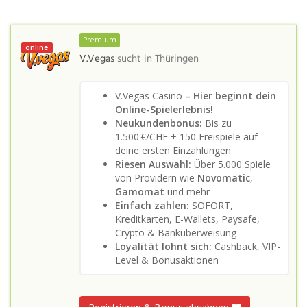
Premium
online
V.Vegas
sucht in
Thüringen
V.Vegas Casino
– Hier beginnt dein
Online-Spielerlebnis!
Neukundenbonus:
Bis zu
1.500 €/CHF + 150 Freispiele auf
deine ersten Einzahlungen
Riesen Auswahl:
Über 5.000 Spiele
von Providern wie
Novomatic
,
Gamomat
und mehr
Einfach zahlen:
SOFORT,
Kreditkarten, E-Wallets, Paysafe,
Crypto & Banküberweisung
Loyalität lohnt sich:
Cashback, VIP-
Level & Bonusaktionen