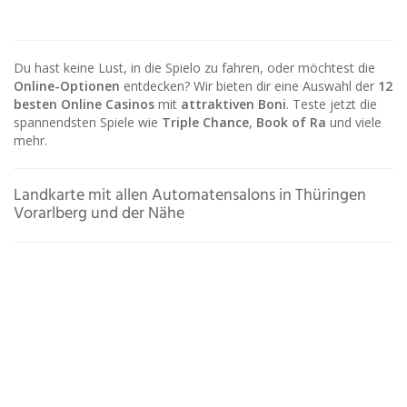
Du hast keine Lust, in die Spielo zu fahren, oder möchtest die
Online-Optionen
entdecken? Wir bieten dir eine Auswahl der
12
besten Online Casinos
mit
attraktiven Boni
. Teste jetzt die
spannendsten Spiele wie
Triple Chance
,
Book of Ra
und viele
mehr.
Landkarte mit allen Automatensalons in Thüringen
Vorarlberg und der Nähe