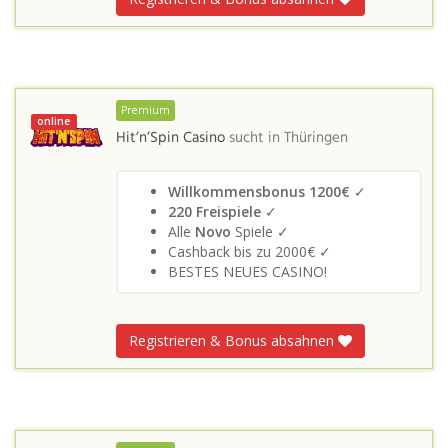
Premium
online
Hit’n’Spin Casino
sucht in
Thüringen
Willkommensbonus 1200€
✓
220 Freispiele
✓
Alle
Novo
Spiele ✓
Cashback bis zu 2000€ ✓
BESTES NEUES CASINO!
Registrieren & Bonus absahnen