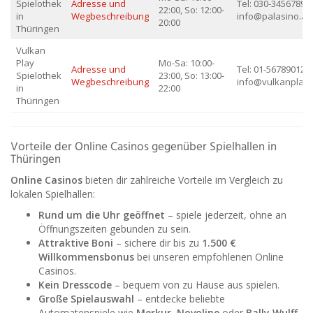
Spielothek
Adresse und
Tel: 030-34567890,
22:00, So: 12:00-
in
Wegbeschreibung
info@palasino.at
20:00
Thüringen
Vulkan
Play
Mo-Sa: 10:00-
Adresse und
Tel: 01-56789012, 
Spielothek
23:00, So: 13:00-
Wegbeschreibung
info@vulkanplay.
in
22:00
Thüringen
Vorteile der Online Casinos gegenüber Spielhallen in
Thüringen
Online Casinos
bieten dir zahlreiche Vorteile im Vergleich zu
lokalen Spielhallen:
Rund um die Uhr geöffnet
– spiele jederzeit, ohne an
Öffnungszeiten gebunden zu sein.
Attraktive Boni
– sichere dir bis zu
1.500 €
Willkommensbonus
bei unseren empfohlenen Online
Casinos.
Kein Dresscode
– bequem von zu Hause aus spielen.
Große Spielauswahl
– entdecke beliebte
Automatenspiele wie
Merkur
,
Novoline
oder
Bally Wulff
.