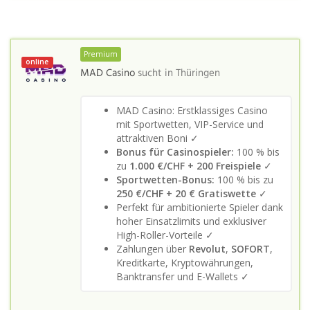
Premium
online
MAD Casino
sucht in
Thüringen
MAD Casino: Erstklassiges Casino
mit Sportwetten, VIP-Service und
attraktiven Boni ✓
Bonus für Casinospieler:
100 % bis
zu
1.000 €/CHF + 200 Freispiele
✓
Sportwetten-Bonus:
100 % bis zu
250 €/CHF + 20 € Gratiswette
✓
Perfekt für ambitionierte Spieler dank
hoher Einsatzlimits und exklusiver
High-Roller-Vorteile ✓
Zahlungen über
Revolut
,
SOFORT
,
Kreditkarte, Kryptowährungen,
Banktransfer und E-Wallets ✓