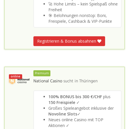
🚀 Hohe Limits – kein Spielspaß ohne
Freiheit
🎯 Belohnungen nonstop: Boni,
Freispiele, Cashback & VIP-Punkte
Registrieren & Bonus absahnen
Premium
online
National Casino
sucht in
Thüringen
100% BONUS bis 300 €/CHF
plus
150 Freispiele
✓
Großes Spieleangebot inklusive der
Novoline Slots
✓
Neues online Casino mit TOP
Aktionen ✓