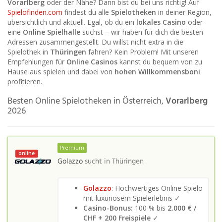
Vorarlberg
oder der Nähe? Dann bist du bei uns richtig! Auf
Spielofinden.com
findest du alle
Spielotheken
in deiner Region,
übersichtlich und aktuell. Egal, ob du ein
lokales Casino
oder
eine
Online Spielhalle
suchst – wir haben für dich die besten
Adressen zusammengestellt. Du willst nicht extra in die
Spielothek in
Thüringen
fahren? Kein Problem! Mit unseren
Empfehlungen für
Online Casinos
kannst du bequem von zu
Hause aus spielen und dabei von
hohen Willkommensboni
profitieren.
Besten Online Spielotheken in Österreich,
Vorarlberg
2026
Premium
online
Golazzo
sucht in
Thüringen
Golazzo
: Hochwertiges Online Spielo
mit luxuriösem Spielerlebnis ✓
Casino-Bonus:
100 % bis
2.000 € /
CHF + 200 Freispiele
✓