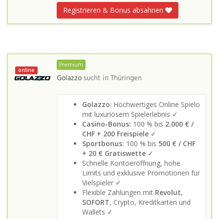
Registrieren & Bonus absahnen
Premium
online
Golazzo
sucht in
Thüringen
Golazzo
: Hochwertiges Online Spielo
mit luxuriösem Spielerlebnis ✓
Casino-Bonus:
100 % bis
2.000 € /
CHF + 200 Freispiele
✓
Sportbonus:
100 % bis
500 € / CHF
+ 20 € Gratiswette
✓
Schnelle Kontoeröffnung, hohe
Limits und exklusive Promotionen für
Vielspieler ✓
Flexible Zahlungen mit
Revolut
,
SOFORT
, Crypto, Kreditkarten und
Wallets ✓