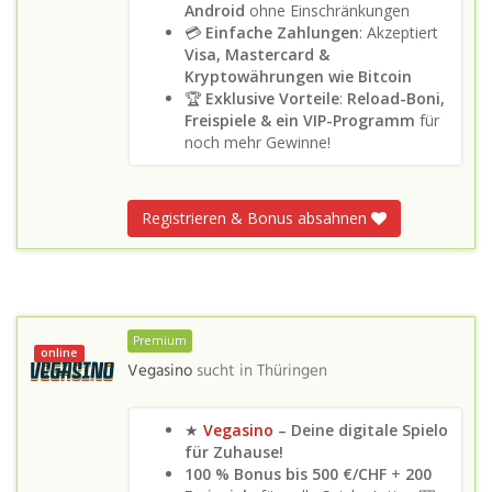
Android
ohne Einschränkungen
💳
Einfache Zahlungen
: Akzeptiert
Visa, Mastercard &
Kryptowährungen wie Bitcoin
🏆
Exklusive Vorteile
:
Reload-Boni,
Freispiele & ein VIP-Programm
für
noch mehr Gewinne!
Registrieren & Bonus absahnen
Premium
online
Vegasino
sucht in
Thüringen
★
Vegasino
– Deine digitale Spielo
für Zuhause!
100 % Bonus bis 500 €/CHF
+
200