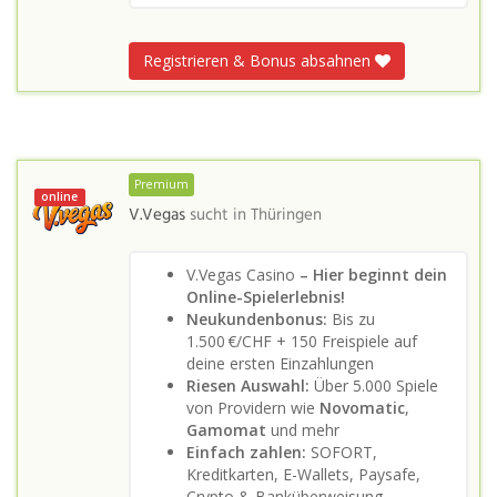
Registrieren & Bonus absahnen
Premium
online
V.Vegas
sucht in
Thüringen
V.Vegas Casino
– Hier beginnt dein
Online-Spielerlebnis!
Neukundenbonus:
Bis zu
1.500 €/CHF + 150 Freispiele auf
deine ersten Einzahlungen
Riesen Auswahl:
Über 5.000 Spiele
von Providern wie
Novomatic
,
Gamomat
und mehr
Einfach zahlen:
SOFORT,
Kreditkarten, E-Wallets, Paysafe,
Crypto & Banküberweisung