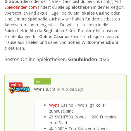
Graubünden
oder der Nähe? Dann bist du bei uns richtig! Auf
Spielofinden.com
findest du alle
Spielotheken
in deiner Region,
übersichtlich und aktuell. Egal, ob du ein
lokales Casino
oder
eine
Online Spielhalle
suchst – wir haben für dich die besten
Adressen zusammengestellt. Du willst nicht extra in die
Spielothek in
Alp da Segl
fahren? Kein Problem! Mit unseren
Empfehlungen für
Online Casinos
kannst du bequem von zu
Hause aus spielen und dabei von
hohen Willkommensboni
profitieren.
Besten Online Spielotheken,
Graubünden
2026
Premium
online
Wyns
sucht in
Alp da Segl
Wyns
Casino – Wo High Roller
zuhause sind!
🎁 €/CHF500 Bonus + 200 Freispiele
zum Start
🕹️ 5.500+ Top-Slots von Novo,