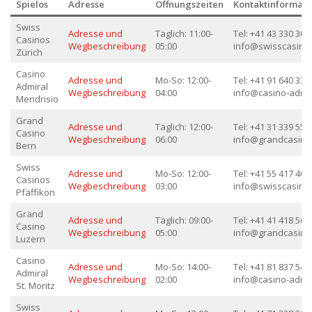
Spielos
Adresse
Öffnungszeiten
Kontaktinformati
Swiss
Adresse und
Täglich: 11:00-
Tel: +41 43 330 30 3
Casinos
Wegbeschreibung
05:00
info@swisscasino
Zürich
Casino
Adresse und
Mo-So: 12:00-
Tel: +41 91 640 33 3
Admiral
Wegbeschreibung
04:00
info@casino-admir
Mendrisio
Grand
Adresse und
Täglich: 12:00-
Tel: +41 31 339 55 5
Casino
Wegbeschreibung
06:00
info@grandcasino
Bern
Swiss
Adresse und
Mo-So: 12:00-
Tel: +41 55 417 40 4
Casinos
Wegbeschreibung
03:00
info@swisscasino
Pfäffikon
Grand
Adresse und
Täglich: 09:00-
Tel: +41 41 418 56 5
Casino
Wegbeschreibung
05:00
info@grandcasino
Luzern
Casino
Adresse und
Mo-So: 14:00-
Tel: +41 81 837 54 5
Admiral
Wegbeschreibung
02:00
info@casino-admir
St. Moritz
Swiss