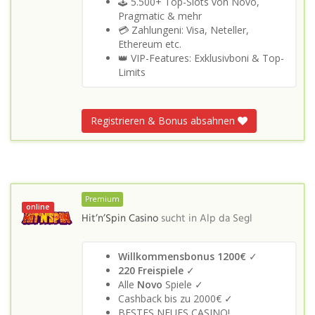
🕹️ 5.500+ Top-Slots von Novo,
Pragmatic & mehr
💳 Zahlungeni: Visa, Neteller,
Ethereum etc.
👑 VIP-Features: Exklusivboni & Top-
Limits
Registrieren & Bonus absahnen
Premium
online
Hit’n’Spin Casino
sucht in
Alp da Segl
Willkommensbonus 1200€
✓
220 Freispiele
✓
Alle
Novo
Spiele ✓
Cashback bis zu 2000€ ✓
BESTES NEUES CASINO!