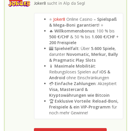
Joker8
sucht in
Alp da Segl
⭐
Joker8
Online Casino
– Spielspaß
& Mega-Boni garantiert!
⭐
🔥
Willkommensbonus
: 100 % bis
500 €/CHF
& 50 % bis
1.000 €/CHF
+
200 Freispiele
🎰
Spielvielfalt
: Über
5.600 Spiele
,
darunter
Novomatic, Merkur, Bally
& Pragmatic Play Slots
📱
Maximale Mobilität
:
Reibungsloses Spielen auf
iOS &
Android
ohne Einschränkungen
💳
Einfache Zahlungen
: Akzeptiert
Visa, Mastercard &
Kryptowährungen wie Bitcoin
🏆
Exklusive Vorteile
:
Reload-Boni,
Freispiele & ein VIP-Programm
für
noch mehr Gewinne!