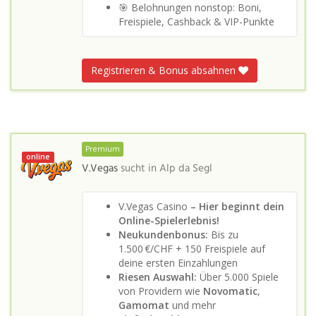
🎯 Belohnungen nonstop: Boni,
Freispiele, Cashback & VIP-Punkte
Registrieren & Bonus absahnen
Premium
online
V.Vegas
sucht in
Alp da Segl
V.Vegas Casino
– Hier beginnt dein
Online-Spielerlebnis!
Neukundenbonus:
Bis zu
1.500 €/CHF + 150 Freispiele auf
deine ersten Einzahlungen
Riesen Auswahl:
Über 5.000 Spiele
von Providern wie
Novomatic
,
Gamomat
und mehr