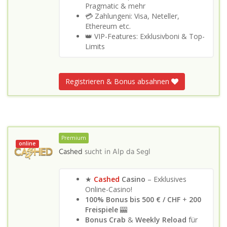
Pragmatic & mehr
💳 Zahlungeni: Visa, Neteller,
Ethereum etc.
👑 VIP-Features: Exklusivboni & Top-
Limits
Registrieren & Bonus absahnen
Premium
online
Cashed
sucht in
Alp da Segl
★
Cashed
Casino
– Exklusives
Online-Casino!
100% Bonus bis 500 €
/ CHF
+
200
Freispiele
🎰
Bonus Crab
&
Weekly Reload
für