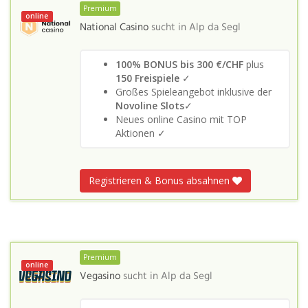
Premium
online
National Casino
sucht in
Alp da Segl
100% BONUS bis 300 €/CHF
plus
150 Freispiele
✓
Großes Spieleangebot inklusive der
Novoline Slots
✓
Neues online Casino mit TOP
Aktionen ✓
Registrieren & Bonus absahnen
Premium
online
Vegasino
sucht in
Alp da Segl