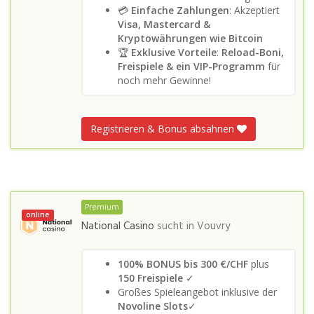
💳
Einfache Zahlungen
: Akzeptiert
Visa, Mastercard &
Kryptowährungen wie Bitcoin
🏆
Exklusive Vorteile
:
Reload-Boni,
Freispiele & ein VIP-Programm
für
noch mehr Gewinne!
Registrieren & Bonus absahnen
Premium
online
National Casino
sucht in
Vouvry
100% BONUS bis 300 €/CHF
plus
150 Freispiele
✓
Großes Spieleangebot inklusive der
Novoline Slots
✓