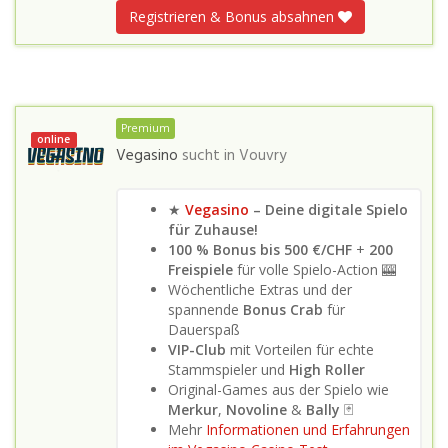
Registrieren & Bonus absahnen
Premium
online
Vegasino
sucht in
Vouvry
★
Vegasino
– Deine digitale Spielo
für Zuhause!
100 % Bonus bis 500 €/CHF
+
200
Freispiele
für volle Spielo-Action 🎰
Wöchentliche Extras und der
spannende
Bonus Crab
für
Dauerspaß
VIP-Club
mit Vorteilen für echte
Stammspieler und
High Roller
Original-Games aus der Spielo wie
Merkur
,
Novoline
&
Bally
🃏
Mehr
Informationen und Erfahrungen