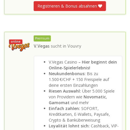
Registrieren & Bonus absahnen
Premium
online
V.Vegas
sucht in
Vouvry
V.Vegas Casino
– Hier beginnt dein
Online-Spielerlebnis!
Neukundenbonus:
Bis zu
1.500 €/CHF + 150 Freispiele auf
deine ersten Einzahlungen
Riesen Auswahl:
Über 5.000 Spiele
von Providern wie
Novomatic
,
Gamomat
und mehr
Einfach zahlen:
SOFORT,
Kreditkarten, E-Wallets, Paysafe,
Crypto & Banküberweisung
Loyalität lohnt sich:
Cashback, VIP-