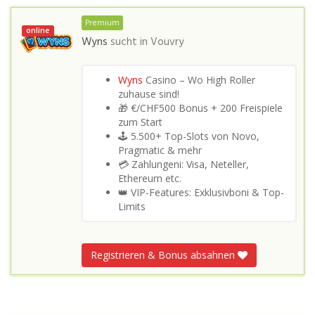
Premium
online
Wyns
sucht in
Vouvry
Wyns
Casino – Wo High Roller
zuhause sind!
🎁 €/CHF500 Bonus + 200 Freispiele
zum Start
🕹️ 5.500+ Top-Slots von Novo,
Pragmatic & mehr
💳 Zahlungeni: Visa, Neteller,
Ethereum etc.
👑 VIP-Features: Exklusivboni & Top-
Limits
Registrieren & Bonus absahnen