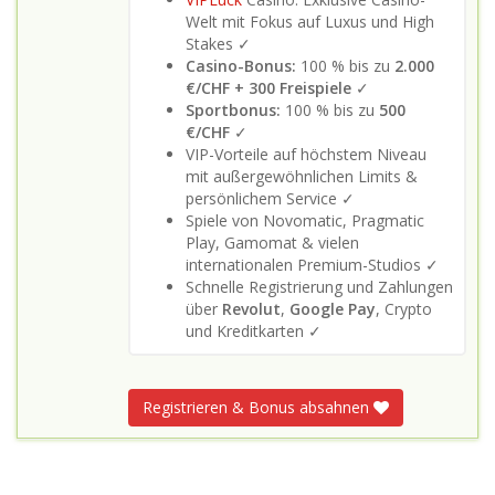
Welt mit Fokus auf Luxus und High
Stakes ✓
Casino-Bonus:
100 % bis zu
2.000
€/CHF + 300 Freispiele
✓
Sportbonus:
100 % bis zu
500
€/CHF
✓
VIP-Vorteile auf höchstem Niveau
mit außergewöhnlichen Limits &
persönlichem Service ✓
Spiele von Novomatic, Pragmatic
Play, Gamomat & vielen
internationalen Premium-Studios ✓
Schnelle Registrierung und Zahlungen
über
Revolut
,
Google Pay
, Crypto
und Kreditkarten ✓
Registrieren & Bonus absahnen