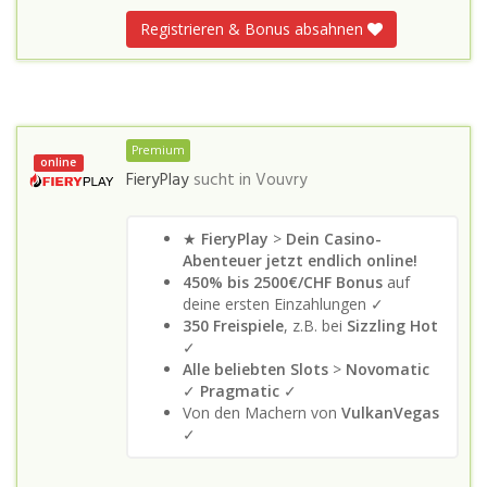
Registrieren & Bonus absahnen
Premium
online
FieryPlay
sucht in
Vouvry
★
FieryPlay
>
Dein Casino-
Abenteuer jetzt endlich online!
450% bis 2500€/CHF Bonus
auf
deine ersten Einzahlungen ✓
350 Freispiele
, z.B. bei
Sizzling Hot
✓
Alle beliebten Slots
>
Novomatic
✓
Pragmatic
✓
Von den Machern von
VulkanVegas
✓