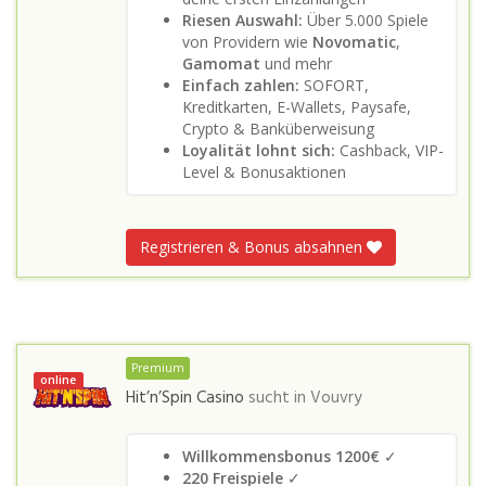
Riesen Auswahl:
Über 5.000 Spiele
von Providern wie
Novomatic
,
Gamomat
und mehr
Einfach zahlen:
SOFORT,
Kreditkarten, E-Wallets, Paysafe,
Crypto & Banküberweisung
Loyalität lohnt sich:
Cashback, VIP-
Level & Bonusaktionen
Registrieren & Bonus absahnen
Premium
online
Hit’n’Spin Casino
sucht in
Vouvry
Willkommensbonus 1200€
✓
220 Freispiele
✓