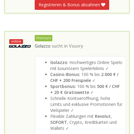
Registrieren & Bonus absahnen
Premium
online
Golazzo
sucht in
Vouvry
Golazzo
: Hochwertiges Online Spielo
mit luxuriösem Spielerlebnis ✓
Casino-Bonus:
100 % bis
2.000 € /
CHF + 200 Freispiele
✓
Sportbonus:
100 % bis
500 € / CHF
+ 20 € Gratiswette
✓
Schnelle Kontoeröffnung, hohe
Limits und exklusive Promotionen für
Vielspieler ✓
Flexible Zahlungen mit
Revolut
,
SOFORT
, Crypto, Kreditkarten und
Wallets ✓