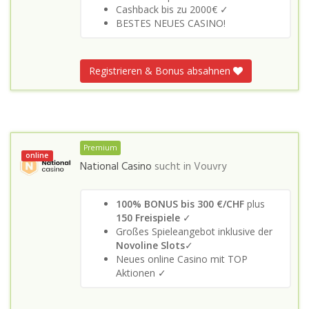
Cashback bis zu 2000€ ✓
BESTES NEUES CASINO!
Registrieren & Bonus absahnen
Premium
online
National Casino
sucht in
Vouvry
100% BONUS bis 300 €/CHF
plus
150 Freispiele
✓
Großes Spieleangebot inklusive der
Novoline Slots
✓
Neues online Casino mit TOP
Aktionen ✓