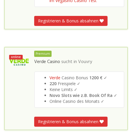
im Vegasino Casino Test
Registrieren & Bonus absahnen
Premium
online
Verde Casino
sucht in
Vouvry
Verde
Casino Bonus
1200 €
✓
220
Freispiele ✓
Keine Limits ✓
Novo Slots wie z.B. Book Of Ra
✓
Online Casino des Monats ✓
Registrieren & Bonus absahnen