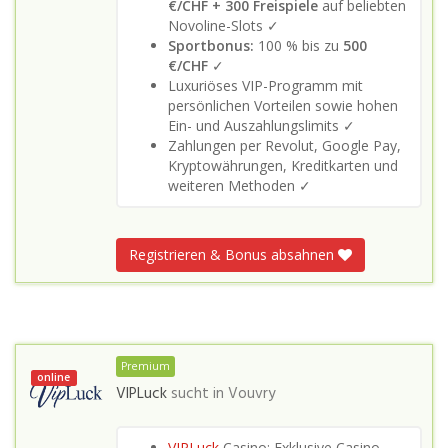
€/CHF + 300 Freispiele
auf beliebten
Novoline-Slots ✓
Sportbonus:
100 % bis zu
500
€/CHF
✓
Luxuriöses VIP-Programm mit
persönlichen Vorteilen sowie hohen
Ein- und Auszahlungslimits ✓
Zahlungen per Revolut, Google Pay,
Kryptowährungen, Kreditkarten und
weiteren Methoden ✓
Registrieren & Bonus absahnen
Premium
online
VIPLuck
sucht in
Vouvry
VIPLuck
Casino: Exklusive Casino-