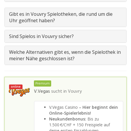
Gibt es in Vouvry Spielotheken, die rund um die
Uhr geöffnet haben?
Sind Spielos in Vouvry sicher?
Welche Alternativen gibt es, wenn die Spielothek in
meiner Nähe geschlossen ist?
Premium
online
V.Vegas
sucht in
Vouvry
V.Vegas Casino
– Hier beginnt dein
Online-Spielerlebnis!
Neukundenbonus:
Bis zu
1.500 €/CHF + 150 Freispiele auf
deine ersten Einzahlungen