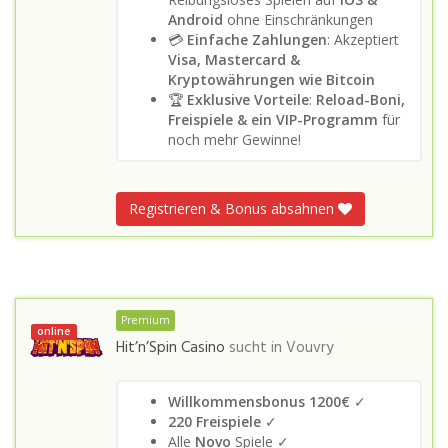
Android
ohne Einschränkungen
💳
Einfache Zahlungen
: Akzeptiert
Visa, Mastercard &
Kryptowährungen wie Bitcoin
🏆
Exklusive Vorteile
:
Reload-Boni,
Freispiele & ein VIP-Programm
für
noch mehr Gewinne!
Registrieren & Bonus absahnen
Premium
online
Hit’n’Spin Casino
sucht in
Vouvry
Willkommensbonus 1200€
✓
220 Freispiele
✓
Alle
Novo
Spiele ✓